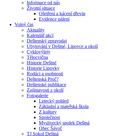
Informace od nás
Životní situace
Ošetření a kácení dřevin
Evidence pálení
Volný čas
Aktuality
Kalendář akcí
Deštenský zpravodaj
Ubytování v Deštné, Lipovce a okolí
Cyklovýlety
Tělocvična
Historie Deštné
Historie Lipovky
Rodáci a osobnosti
Deštenská Proč?
Deštenské publikace
Zajímavosti z okolí
Fotogalerie
Letecký pohled
Základní a mateřská škola
Z kultury
Společnost
Myslivecký spolek Deštná
Obec Šávoľ
TJ Sokol Deštná