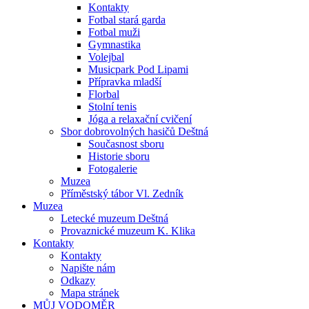
Kontakty
Fotbal stará garda
Fotbal muži
Gymnastika
Volejbal
Musicpark Pod Lipami
Přípravka mladší
Florbal
Stolní tenis
Jóga a relaxační cvičení
Sbor dobrovolných hasičů Deštná
Současnost sboru
Historie sboru
Fotogalerie
Muzea
Příměstský tábor Vl. Zedník
Muzea
Letecké muzeum Deštná
Provaznické muzeum K. Klika
Kontakty
Kontakty
Napište nám
Odkazy
Mapa stránek
MŮJ VODOMĚR