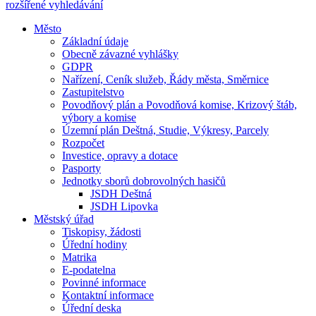
rozšířené vyhledávání
Město
Základní údaje
Obecně závazné vyhlášky
GDPR
Nařízení, Ceník služeb, Řády města, Směrnice
Zastupitelstvo
Povodňový plán a Povodňová komise, Krizový štáb,
výbory a komise
Územní plán Deštná, Studie, Výkresy, Parcely
Rozpočet
Investice, opravy a dotace
Pasporty
Jednotky sborů dobrovolných hasičů
JSDH Deštná
JSDH Lipovka
Městský úřad
Tiskopisy, žádosti
Úřední hodiny
Matrika
E-podatelna
Povinné informace
Kontaktní informace
Úřední deska