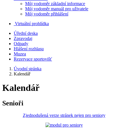
Můj vodoměr základní informace
Můj vodoměr manuál pro uživatele
Můj vodoměr přihlášení
Virtuální prohlídka
Úřední deska
Zpravodaj
Odpady
Hlášení rozhlasu
Muzea
Rezervace sportovišť
Úvodní stránka
Kalendář
Kalendář
Senioři
Zjednodušená verze stránek nejen pro seniory