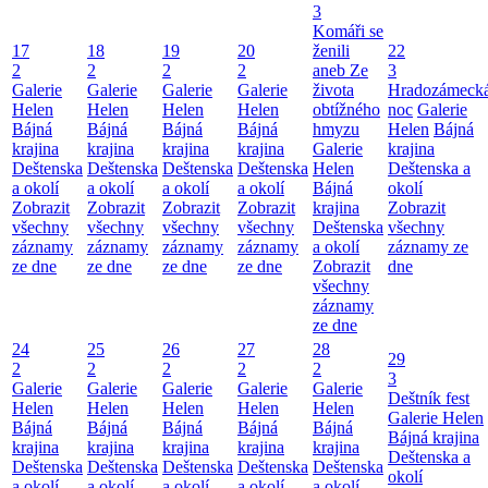
3
Komáři se
17
18
19
20
ženili
22
2
2
2
2
aneb Ze
3
Galerie
Galerie
Galerie
Galerie
života
Hradozámeck
Helen
Helen
Helen
Helen
obtížného
noc
Galerie
Bájná
Bájná
Bájná
Bájná
hmyzu
Helen
Bájná
krajina
krajina
krajina
krajina
Galerie
krajina
Deštenska
Deštenska
Deštenska
Deštenska
Helen
Deštenska a
a okolí
a okolí
a okolí
a okolí
Bájná
okolí
Zobrazit
Zobrazit
Zobrazit
Zobrazit
krajina
Zobrazit
všechny
všechny
všechny
všechny
Deštenska
všechny
záznamy
záznamy
záznamy
záznamy
a okolí
záznamy ze
ze dne
ze dne
ze dne
ze dne
Zobrazit
dne
všechny
záznamy
ze dne
24
25
26
27
28
29
2
2
2
2
2
3
Galerie
Galerie
Galerie
Galerie
Galerie
Deštník fest
Helen
Helen
Helen
Helen
Helen
Galerie Helen
Bájná
Bájná
Bájná
Bájná
Bájná
Bájná krajina
krajina
krajina
krajina
krajina
krajina
Deštenska a
Deštenska
Deštenska
Deštenska
Deštenska
Deštenska
okolí
a okolí
a okolí
a okolí
a okolí
a okolí