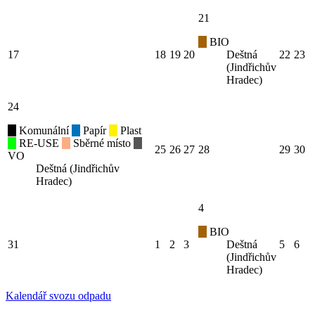
21
BIO
17
18
19
20
Deštná
22
23
(Jindřichův
Hradec)
24
Komunální
Papír
Plast
RE-USE
Sběrné místo
25
26
27
28
29
30
VO
Deštná (Jindřichův
Hradec)
4
BIO
31
1
2
3
Deštná
5
6
(Jindřichův
Hradec)
Kalendář svozu odpadu