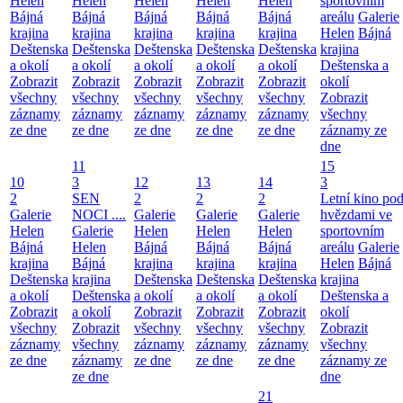
Helen
Helen
Helen
Helen
Helen
sportovním
Bájná
Bájná
Bájná
Bájná
Bájná
areálu
Galerie
krajina
krajina
krajina
krajina
krajina
Helen
Bájná
Deštenska
Deštenska
Deštenska
Deštenska
Deštenska
krajina
a okolí
a okolí
a okolí
a okolí
a okolí
Deštenska a
Zobrazit
Zobrazit
Zobrazit
Zobrazit
Zobrazit
okolí
všechny
všechny
všechny
všechny
všechny
Zobrazit
záznamy
záznamy
záznamy
záznamy
záznamy
všechny
ze dne
ze dne
ze dne
ze dne
ze dne
záznamy ze
dne
11
15
10
3
12
13
14
3
2
SEN
2
2
2
Letní kino po
Galerie
NOCI ....
Galerie
Galerie
Galerie
hvězdami ve
Helen
Galerie
Helen
Helen
Helen
sportovním
Bájná
Helen
Bájná
Bájná
Bájná
areálu
Galerie
krajina
Bájná
krajina
krajina
krajina
Helen
Bájná
Deštenska
krajina
Deštenska
Deštenska
Deštenska
krajina
a okolí
Deštenska
a okolí
a okolí
a okolí
Deštenska a
Zobrazit
a okolí
Zobrazit
Zobrazit
Zobrazit
okolí
všechny
Zobrazit
všechny
všechny
všechny
Zobrazit
záznamy
všechny
záznamy
záznamy
záznamy
všechny
ze dne
záznamy
ze dne
ze dne
ze dne
záznamy ze
ze dne
dne
21