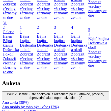
Zobrazit
Zobrazit
Zobrazit
Zobrazit
Zobrazit
Zobrazit
všechny
všechny
všechny
všechny
všechny
všechny
záznamy ze
záznamy
záznamy
záznamy
záznamy
záznamy
dne
ze dne
ze dne
ze dne
ze dne
ze dne
31
2
1
2
3
4
5
Galerie
1
1
1
1
1
Helen
Bájná
Bájná
Bájná
Bájná
Bájná krajina
Bájná
krajina
krajina
krajina
krajina
Deštenska a
krajina
Deštenska
Deštenska
Deštenska
Deštenska
okolí
Deštenska
a okolí
a okolí
a okolí
a okolí
Zobrazit
a okolí
Zobrazit
Zobrazit
Zobrazit
Zobrazit
všechny
Zobrazit
všechny
všechny
všechny
všechny
záznamy ze
všechny
záznamy
záznamy
záznamy
záznamy
dne
záznamy
ze dne
ze dne
ze dne
ze dne
ze dne
Anketa
Pouť v Deštné - jste spokojeni s rozsahem pouti - atrakce, prodejci,
doprovodné akce (sport, divadlo, ...)?
Ano zcela (38%)
Ano mohlo by toho být i více (12%)