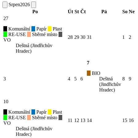
Srpen
2026
Po
Út
St
Čt
Pá
So
Ne
27
Komunální
Papír
Plast
RE-USE
Sběrné místo
28
29
30
31
1
2
VO
Deštná (Jindřichův
Hradec)
7
BIO
3
4
5
6
Deštná
8
9
(Jindřichův
Hradec)
10
Komunální
Papír
Plast
RE-USE
Sběrné místo
11
12
13
14
15
16
VO
Deštná (Jindřichův
Hradec)