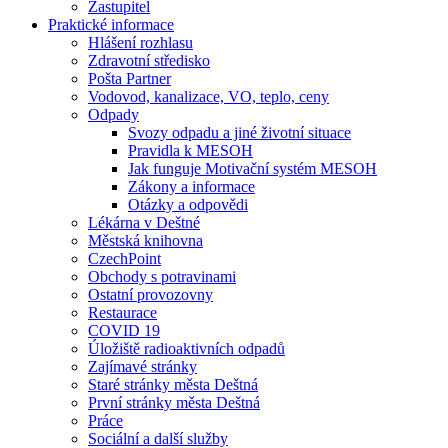
Zastupitel
Praktické informace
Hlášení rozhlasu
Zdravotní středisko
Pošta Partner
Vodovod, kanalizace, VO, teplo, ceny
Odpady
Svozy odpadu a jiné životní situace
Pravidla k MESOH
Jak funguje Motivační systém MESOH
Zákony a informace
Otázky a odpovědi
Lékárna v Deštné
Městská knihovna
CzechPoint
Obchody s potravinami
Ostatní provozovny
Restaurace
COVID 19
Úložiště radioaktivních odpadů
Zajímavé stránky
Staré stránky města Deštná
První stránky města Deštná
Práce
Sociální a další služby