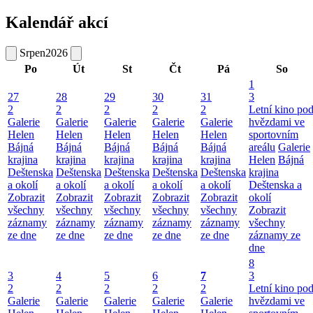
Kalendář akcí
Srpen
2026
Po
Út
St
Čt
Pá
So
1
27
28
29
30
31
3
2
2
2
2
2
Letní kino po
Galerie
Galerie
Galerie
Galerie
Galerie
hvězdami ve
Helen
Helen
Helen
Helen
Helen
sportovním
Bájná
Bájná
Bájná
Bájná
Bájná
areálu
Galerie
krajina
krajina
krajina
krajina
krajina
Helen
Bájná
Deštenska
Deštenska
Deštenska
Deštenska
Deštenska
krajina
a okolí
a okolí
a okolí
a okolí
a okolí
Deštenska a
Zobrazit
Zobrazit
Zobrazit
Zobrazit
Zobrazit
okolí
všechny
všechny
všechny
všechny
všechny
Zobrazit
záznamy
záznamy
záznamy
záznamy
záznamy
všechny
ze dne
ze dne
ze dne
ze dne
ze dne
záznamy ze
dne
8
3
4
5
6
7
3
2
2
2
2
2
Letní kino po
Galerie
Galerie
Galerie
Galerie
Galerie
hvězdami ve