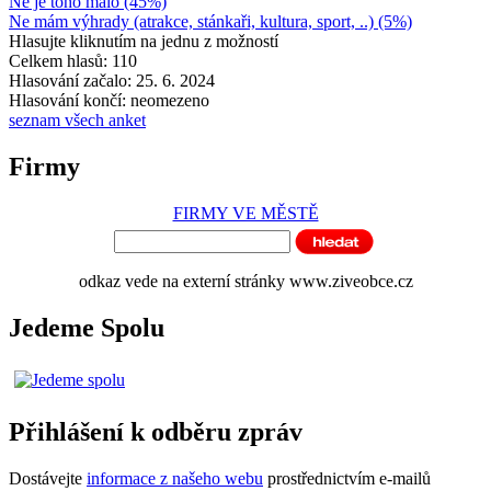
Ne je toho málo (45%)
Ne mám výhrady (atrakce, stánkaři, kultura, sport, ..) (5%)
Hlasujte kliknutím na jednu z možností
Celkem hlasů: 110
Hlasování začalo: 25. 6. 2024
Hlasování končí: neomezeno
seznam všech anket
Firmy
FIRMY VE MĚSTĚ
odkaz vede na externí stránky www.ziveobce.cz
Jedeme Spolu
Přihlášení k odběru zpráv
Dostávejte
informace z našeho webu
prostřednictvím e-mailů