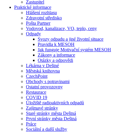
Zastupitel
Praktické informace
Hlášení rozhlasu
Zdravotní středisko
Pošta Partner
Vodovod, kanalizace, VO, teplo, ceny
Odpady
Svozy odpadu a jiné životní situace
Pravidla k MESOH
Jak funguje Motivační systém MESOH
Zákony a informace
Otázky a odpovědi
Lékárna v Deštné
Městská knihovna
CzechPoint
Obchody s potravinami
Ostatní provozovny
Restaurace
COVID 19
Úložiště radioaktivních odpadů
Zajímavé stránky
Staré stránky města Deštná
První stránky města Deštná
Práce
Sociální a další služby