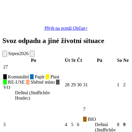
Přejít na portál Občan+
Svoz odpadu a jiné životní situace
Srpen
2026
Po
Út
St
Čt
Pá
So
Ne
27
Komunální
Papír
Plast
RE-USE
Sběrné místo
28
29
30
31
1
2
VO
Deštná (Jindřichův
Hradec)
7
BIO
3
4
5
6
Deštná
8
9
(Jindřichův