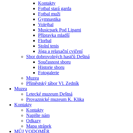
Kontakty
Fotbal stará garda
Fotbal muži
Gymnastika
Volejbal
Musicpark Pod Lipami
Přípravka mladší
Florbal
Stolní tenis
Jóga a relaxační cvičení
Sbor dobrovolných hasičů Deštná
Současnost sboru
Historie sboru
Fotogalerie
Muzea
Příměstský tábor Vl. Zedník
Muzea
Letecké muzeum Deštná
Provaznické muzeum K. Klika
Kontakty
Kontakty
Napište nám
Odkazy
Mapa stránek
MŮJ VODOMĚR