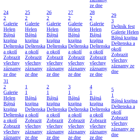
ze dne
24
25
26
27
28
29
2
2
2
2
2
3
Galerie
Galerie
Galerie
Galerie
Galerie
Deštník fest
Helen
Helen
Helen
Helen
Helen
Galerie Helen
Bájná
Bájná
Bájná
Bájná
Bájná
Bájná krajina
krajina
krajina
krajina
krajina
krajina
Deštenska a
Deštenska
Deštenska
Deštenska
Deštenska
Deštenska
okolí
a okolí
a okolí
a okolí
a okolí
a okolí
Zobrazit
Zobrazit
Zobrazit
Zobrazit
Zobrazit
Zobrazit
všechny
všechny
všechny
všechny
všechny
všechny
záznamy ze
záznamy
záznamy
záznamy
záznamy
záznamy
dne
ze dne
ze dne
ze dne
ze dne
ze dne
31
2
1
2
3
4
5
Galerie
1
1
1
1
1
Helen
Bájná
Bájná
Bájná
Bájná
Bájná krajina
Bájná
krajina
krajina
krajina
krajina
Deštenska a
krajina
Deštenska
Deštenska
Deštenska
Deštenska
okolí
Deštenska
a okolí
a okolí
a okolí
a okolí
Zobrazit
a okolí
Zobrazit
Zobrazit
Zobrazit
Zobrazit
všechny
Zobrazit
všechny
všechny
všechny
všechny
záznamy ze
všechny
záznamy
záznamy
záznamy
záznamy
dne
záznamy
ze dne
ze dne
ze dne
ze dne