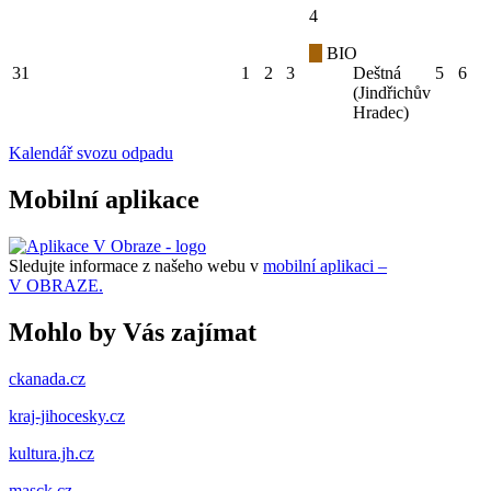
4
BIO
31
1
2
3
Deštná
5
6
(Jindřichův
Hradec)
Kalendář svozu odpadu
Mobilní aplikace
Sledujte informace z našeho webu v
mobilní aplikaci –
V OBRAZE.
Mohlo by Vás zajímat
ckanada.cz
kraj-jihocesky.cz
kultura.jh.cz
masck.cz