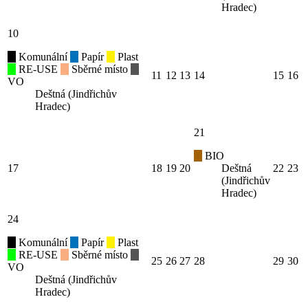
Hradec)
10
Komunální
Papír
Plast
RE-USE
Sběrné místo
11
12
13
14
15
16
VO
Deštná (Jindřichův
Hradec)
21
BIO
17
18
19
20
Deštná
22
23
(Jindřichův
Hradec)
24
Komunální
Papír
Plast
RE-USE
Sběrné místo
25
26
27
28
29
30
VO
Deštná (Jindřichův
Hradec)