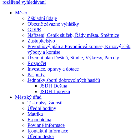
rozšířené vyhledávání
Město
Základní údaje
Obecně závazné vyhlášky
GDPR
Nařízení, Ceník služeb, Řády města, Směrnice
Zastupitelstvo
Povodňový plán a Povodňová komise, Krizový štáb,
výbory a komise
Územní plán Deštná, Studie, Výkresy, Parcely
Rozpočet
Investice, opravy a dotace
Pasporty
Jednotky sborů dobrovolných hasičů
JSDH Deštná
JSDH Lipovka
Městský úřad
Tiskopisy, žádosti
Úřední hodiny
Matrika
E-podatelna
Povinné informace
Kontaktní informace
Úřední deska