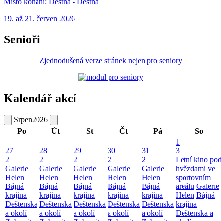
Místo konání:
Deštná - Deštná
19. až 21. červen 2026
Senioři
Zjednodušená verze stránek nejen pro seniory
Kalendář akcí
Srpen
2026
Po
Út
St
Čt
Pá
So
1
27
28
29
30
31
3
2
2
2
2
2
Letní kino po
Galerie
Galerie
Galerie
Galerie
Galerie
hvězdami ve
Helen
Helen
Helen
Helen
Helen
sportovním
Bájná
Bájná
Bájná
Bájná
Bájná
areálu
Galerie
krajina
krajina
krajina
krajina
krajina
Helen
Bájná
Deštenska
Deštenska
Deštenska
Deštenska
Deštenska
krajina
a okolí
a okolí
a okolí
a okolí
a okolí
Deštenska a