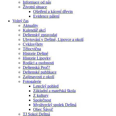
Informace od nás
Životní situace
Ošetření a kácení dřevin
Evidence pálení
Volný čas
Aktuality
Kalendář akcí
Deštenský zpravodaj
Ubytování v Deštné, Lipovce a okolí
Cyklovýlety
Tělocvična
Historie Deštné
Historie Lipovky
Rodáci a osobnosti
Deštenská Proč?
Deštenské publikace
Zajímavosti z okolí
Fotogalerie
Letecký pohled
Základní a mateřská škola
Z kultury
Společnost
Myslivecký spolek Deštná
Obec Šávoľ
TJ Sokol Deštná