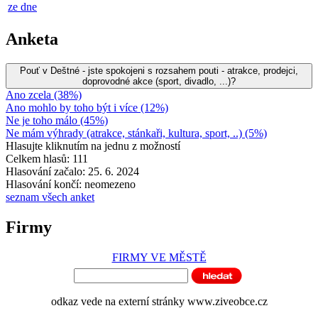
ze dne
Anketa
Pouť v Deštné - jste spokojeni s rozsahem pouti - atrakce, prodejci,
doprovodné akce (sport, divadlo, ...)?
Ano zcela (38%)
Ano mohlo by toho být i více (12%)
Ne je toho málo (45%)
Ne mám výhrady (atrakce, stánkaři, kultura, sport, ..) (5%)
Hlasujte kliknutím na jednu z možností
Celkem hlasů: 111
Hlasování začalo: 25. 6. 2024
Hlasování končí: neomezeno
seznam všech anket
Firmy
FIRMY VE MĚSTĚ
odkaz vede na externí stránky www.ziveobce.cz