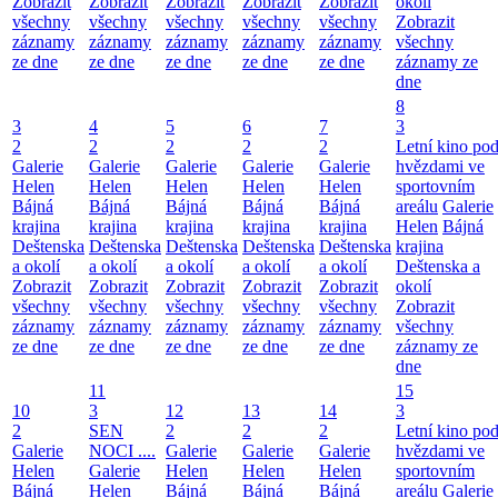
Zobrazit
Zobrazit
Zobrazit
Zobrazit
Zobrazit
okolí
všechny
všechny
všechny
všechny
všechny
Zobrazit
záznamy
záznamy
záznamy
záznamy
záznamy
všechny
ze dne
ze dne
ze dne
ze dne
ze dne
záznamy ze
dne
8
3
4
5
6
7
3
2
2
2
2
2
Letní kino po
Galerie
Galerie
Galerie
Galerie
Galerie
hvězdami ve
Helen
Helen
Helen
Helen
Helen
sportovním
Bájná
Bájná
Bájná
Bájná
Bájná
areálu
Galerie
krajina
krajina
krajina
krajina
krajina
Helen
Bájná
Deštenska
Deštenska
Deštenska
Deštenska
Deštenska
krajina
a okolí
a okolí
a okolí
a okolí
a okolí
Deštenska a
Zobrazit
Zobrazit
Zobrazit
Zobrazit
Zobrazit
okolí
všechny
všechny
všechny
všechny
všechny
Zobrazit
záznamy
záznamy
záznamy
záznamy
záznamy
všechny
ze dne
ze dne
ze dne
ze dne
ze dne
záznamy ze
dne
11
15
10
3
12
13
14
3
2
SEN
2
2
2
Letní kino po
Galerie
NOCI ....
Galerie
Galerie
Galerie
hvězdami ve
Helen
Galerie
Helen
Helen
Helen
sportovním
Bájná
Helen
Bájná
Bájná
Bájná
areálu
Galerie