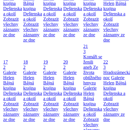
krajina
Bájná
krajina
krajina
krajina
Helen
Bájná
Deštenska
krajina
Deštenska
Deštenska
Deštenska
krajina
a okolí
Deštenska
a okolí
a okolí
a okolí
Deštenska a
Zobrazit
a okolí
Zobrazit
Zobrazit
Zobrazit
okolí
všechny
Zobrazit
všechny
všechny
všechny
Zobrazit
záznamy
všechny
záznamy
záznamy
záznamy
všechny
ze dne
záznamy
ze dne
ze dne
ze dne
záznamy ze
ze dne
dne
21
3
Komáři se
17
18
19
20
ženili
22
2
2
2
2
aneb Ze
3
Galerie
Galerie
Galerie
Galerie
života
Hradozámeck
Helen
Helen
Helen
Helen
obtížného
noc
Galerie
Bájná
Bájná
Bájná
Bájná
hmyzu
Helen
Bájná
krajina
krajina
krajina
krajina
Galerie
krajina
Deštenska
Deštenska
Deštenska
Deštenska
Helen
Deštenska a
a okolí
a okolí
a okolí
a okolí
Bájná
okolí
Zobrazit
Zobrazit
Zobrazit
Zobrazit
krajina
Zobrazit
všechny
všechny
všechny
všechny
Deštenska
všechny
záznamy
záznamy
záznamy
záznamy
a okolí
záznamy ze
ze dne
ze dne
ze dne
ze dne
Zobrazit
dne
všechny
záznamy