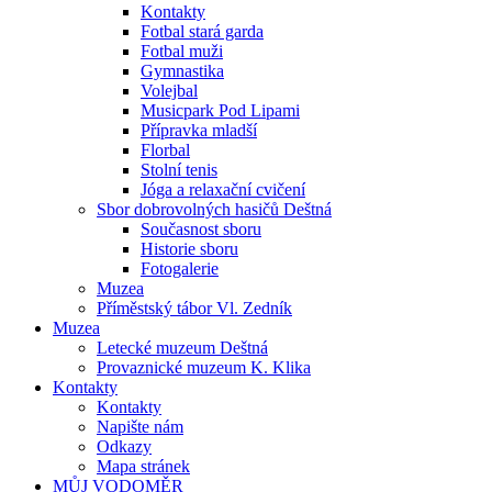
Kontakty
Fotbal stará garda
Fotbal muži
Gymnastika
Volejbal
Musicpark Pod Lipami
Přípravka mladší
Florbal
Stolní tenis
Jóga a relaxační cvičení
Sbor dobrovolných hasičů Deštná
Současnost sboru
Historie sboru
Fotogalerie
Muzea
Příměstský tábor Vl. Zedník
Muzea
Letecké muzeum Deštná
Provaznické muzeum K. Klika
Kontakty
Kontakty
Napište nám
Odkazy
Mapa stránek
MŮJ VODOMĚR