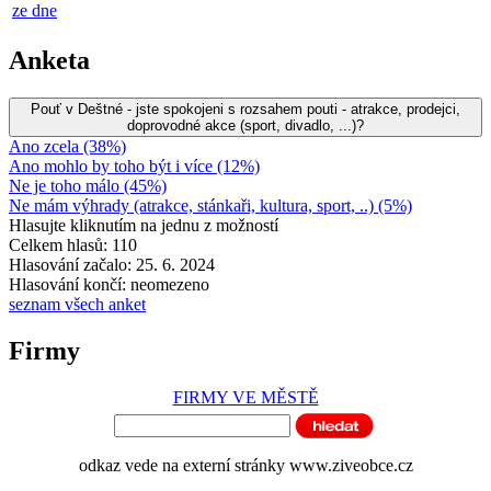
ze dne
Anketa
Pouť v Deštné - jste spokojeni s rozsahem pouti - atrakce, prodejci,
doprovodné akce (sport, divadlo, ...)?
Ano zcela (38%)
Ano mohlo by toho být i více (12%)
Ne je toho málo (45%)
Ne mám výhrady (atrakce, stánkaři, kultura, sport, ..) (5%)
Hlasujte kliknutím na jednu z možností
Celkem hlasů: 110
Hlasování začalo: 25. 6. 2024
Hlasování končí: neomezeno
seznam všech anket
Firmy
FIRMY VE MĚSTĚ
odkaz vede na externí stránky www.ziveobce.cz