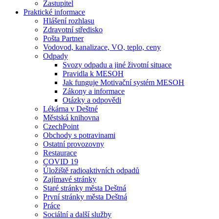
Zastupitel
Praktické informace
Hlášení rozhlasu
Zdravotní středisko
Pošta Partner
Vodovod, kanalizace, VO, teplo, ceny
Odpady
Svozy odpadu a jiné životní situace
Pravidla k MESOH
Jak funguje Motivační systém MESOH
Zákony a informace
Otázky a odpovědi
Lékárna v Deštné
Městská knihovna
CzechPoint
Obchody s potravinami
Ostatní provozovny
Restaurace
COVID 19
Úložiště radioaktivních odpadů
Zajímavé stránky
Staré stránky města Deštná
První stránky města Deštná
Práce
Sociální a další služby