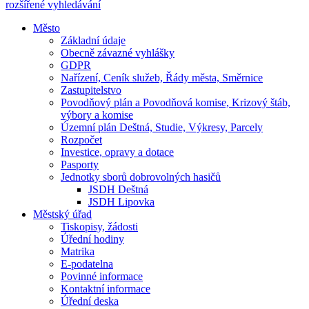
rozšířené vyhledávání
Město
Základní údaje
Obecně závazné vyhlášky
GDPR
Nařízení, Ceník služeb, Řády města, Směrnice
Zastupitelstvo
Povodňový plán a Povodňová komise, Krizový štáb,
výbory a komise
Územní plán Deštná, Studie, Výkresy, Parcely
Rozpočet
Investice, opravy a dotace
Pasporty
Jednotky sborů dobrovolných hasičů
JSDH Deštná
JSDH Lipovka
Městský úřad
Tiskopisy, žádosti
Úřední hodiny
Matrika
E-podatelna
Povinné informace
Kontaktní informace
Úřední deska