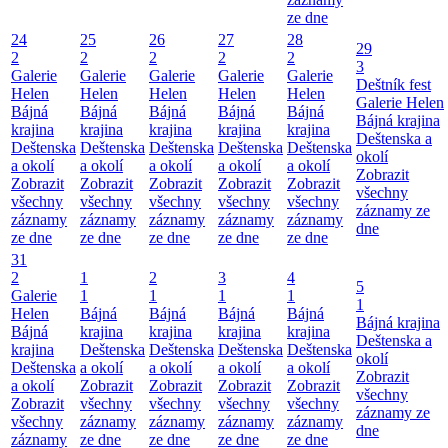
ze dne
24
25
26
27
28
29
2
2
2
2
2
3
Galerie
Galerie
Galerie
Galerie
Galerie
Deštník fest
Helen
Helen
Helen
Helen
Helen
Galerie Helen
Bájná
Bájná
Bájná
Bájná
Bájná
Bájná krajina
krajina
krajina
krajina
krajina
krajina
Deštenska a
Deštenska
Deštenska
Deštenska
Deštenska
Deštenska
okolí
a okolí
a okolí
a okolí
a okolí
a okolí
Zobrazit
Zobrazit
Zobrazit
Zobrazit
Zobrazit
Zobrazit
všechny
všechny
všechny
všechny
všechny
všechny
záznamy ze
záznamy
záznamy
záznamy
záznamy
záznamy
dne
ze dne
ze dne
ze dne
ze dne
ze dne
31
2
1
2
3
4
5
Galerie
1
1
1
1
1
Helen
Bájná
Bájná
Bájná
Bájná
Bájná krajina
Bájná
krajina
krajina
krajina
krajina
Deštenska a
krajina
Deštenska
Deštenska
Deštenska
Deštenska
okolí
Deštenska
a okolí
a okolí
a okolí
a okolí
Zobrazit
a okolí
Zobrazit
Zobrazit
Zobrazit
Zobrazit
všechny
Zobrazit
všechny
všechny
všechny
všechny
záznamy ze
všechny
záznamy
záznamy
záznamy
záznamy
dne
záznamy
ze dne
ze dne
ze dne
ze dne