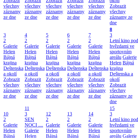
Zobrazit
Zobrazit
Zobrazit
Zobrazit
Zobrazit
okolí
všechny
všechny
všechny
všechny
všechny
Zobrazit
záznamy
záznamy
záznamy
záznamy
záznamy
všechny
ze dne
ze dne
ze dne
ze dne
ze dne
záznamy ze
dne
8
3
4
5
6
7
3
2
2
2
2
2
Letní kino po
Galerie
Galerie
Galerie
Galerie
Galerie
hvězdami ve
Helen
Helen
Helen
Helen
Helen
sportovním
Bájná
Bájná
Bájná
Bájná
Bájná
areálu
Galerie
krajina
krajina
krajina
krajina
krajina
Helen
Bájná
Deštenska
Deštenska
Deštenska
Deštenska
Deštenska
krajina
a okolí
a okolí
a okolí
a okolí
a okolí
Deštenska a
Zobrazit
Zobrazit
Zobrazit
Zobrazit
Zobrazit
okolí
všechny
všechny
všechny
všechny
všechny
Zobrazit
záznamy
záznamy
záznamy
záznamy
záznamy
všechny
ze dne
ze dne
ze dne
ze dne
ze dne
záznamy ze
dne
11
15
10
3
12
13
14
3
2
SEN
2
2
2
Letní kino po
Galerie
NOCI ....
Galerie
Galerie
Galerie
hvězdami ve
Helen
Galerie
Helen
Helen
Helen
sportovním
Bájná
Helen
Bájná
Bájná
Bájná
areálu
Galerie