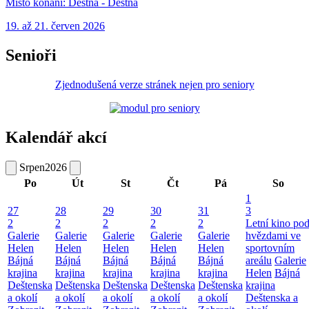
Místo konání:
Deštná - Deštná
19. až 21. červen 2026
Senioři
Zjednodušená verze stránek nejen pro seniory
Kalendář akcí
Srpen
2026
Po
Út
St
Čt
Pá
So
1
27
28
29
30
31
3
2
2
2
2
2
Letní kino po
Galerie
Galerie
Galerie
Galerie
Galerie
hvězdami ve
Helen
Helen
Helen
Helen
Helen
sportovním
Bájná
Bájná
Bájná
Bájná
Bájná
areálu
Galerie
krajina
krajina
krajina
krajina
krajina
Helen
Bájná
Deštenska
Deštenska
Deštenska
Deštenska
Deštenska
krajina
a okolí
a okolí
a okolí
a okolí
a okolí
Deštenska a