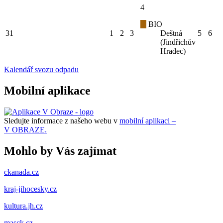
4
BIO
31
1
2
3
Deštná
5
6
(Jindřichův
Hradec)
Kalendář svozu odpadu
Mobilní aplikace
Sledujte informace z našeho webu v
mobilní aplikaci –
V OBRAZE.
Mohlo by Vás zajímat
ckanada.cz
kraj-jihocesky.cz
kultura.jh.cz
masck.cz