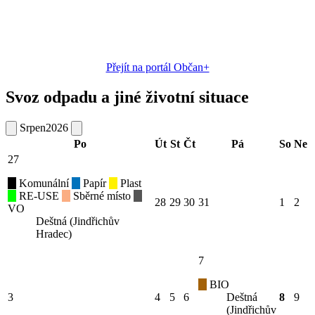
Přejít na portál Občan+
Svoz odpadu a jiné životní situace
Srpen
2026
Po
Út
St
Čt
Pá
So
Ne
27
Komunální
Papír
Plast
RE-USE
Sběrné místo
28
29
30
31
1
2
VO
Deštná (Jindřichův
Hradec)
7
BIO
3
4
5
6
Deštná
8
9
(Jindřichův