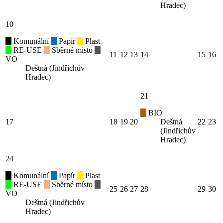
Hradec)
10
Komunální
Papír
Plast
RE-USE
Sběrné místo
11
12
13
14
15
16
VO
Deštná (Jindřichův
Hradec)
21
BIO
17
18
19
20
Deštná
22
23
(Jindřichův
Hradec)
24
Komunální
Papír
Plast
RE-USE
Sběrné místo
25
26
27
28
29
30
VO
Deštná (Jindřichův
Hradec)