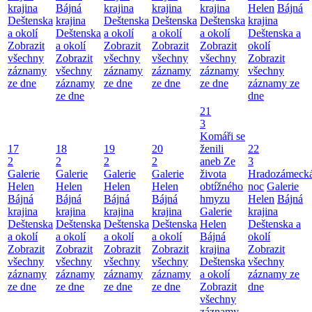
krajina
Bájná
krajina
krajina
krajina
Helen
Bájná
Deštenska
krajina
Deštenska
Deštenska
Deštenska
krajina
a okolí
Deštenska
a okolí
a okolí
a okolí
Deštenska a
Zobrazit
a okolí
Zobrazit
Zobrazit
Zobrazit
okolí
všechny
Zobrazit
všechny
všechny
všechny
Zobrazit
záznamy
všechny
záznamy
záznamy
záznamy
všechny
ze dne
záznamy
ze dne
ze dne
ze dne
záznamy ze
ze dne
dne
21
3
Komáři se
17
18
19
20
ženili
22
2
2
2
2
aneb Ze
3
Galerie
Galerie
Galerie
Galerie
života
Hradozámeck
Helen
Helen
Helen
Helen
obtížného
noc
Galerie
Bájná
Bájná
Bájná
Bájná
hmyzu
Helen
Bájná
krajina
krajina
krajina
krajina
Galerie
krajina
Deštenska
Deštenska
Deštenska
Deštenska
Helen
Deštenska a
a okolí
a okolí
a okolí
a okolí
Bájná
okolí
Zobrazit
Zobrazit
Zobrazit
Zobrazit
krajina
Zobrazit
všechny
všechny
všechny
všechny
Deštenska
všechny
záznamy
záznamy
záznamy
záznamy
a okolí
záznamy ze
ze dne
ze dne
ze dne
ze dne
Zobrazit
dne
všechny
záznamy