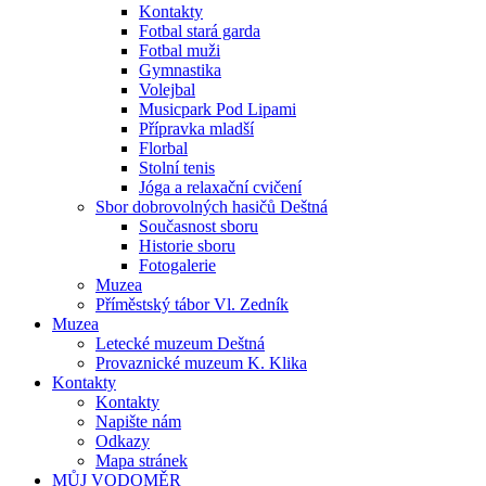
Kontakty
Fotbal stará garda
Fotbal muži
Gymnastika
Volejbal
Musicpark Pod Lipami
Přípravka mladší
Florbal
Stolní tenis
Jóga a relaxační cvičení
Sbor dobrovolných hasičů Deštná
Současnost sboru
Historie sboru
Fotogalerie
Muzea
Příměstský tábor Vl. Zedník
Muzea
Letecké muzeum Deštná
Provaznické muzeum K. Klika
Kontakty
Kontakty
Napište nám
Odkazy
Mapa stránek
MŮJ VODOMĚR