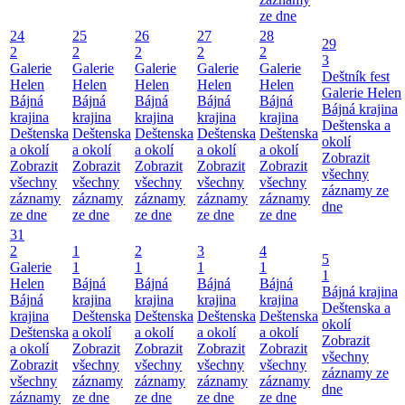
ze dne
24
25
26
27
28
29
2
2
2
2
2
3
Galerie
Galerie
Galerie
Galerie
Galerie
Deštník fest
Helen
Helen
Helen
Helen
Helen
Galerie Helen
Bájná
Bájná
Bájná
Bájná
Bájná
Bájná krajina
krajina
krajina
krajina
krajina
krajina
Deštenska a
Deštenska
Deštenska
Deštenska
Deštenska
Deštenska
okolí
a okolí
a okolí
a okolí
a okolí
a okolí
Zobrazit
Zobrazit
Zobrazit
Zobrazit
Zobrazit
Zobrazit
všechny
všechny
všechny
všechny
všechny
všechny
záznamy ze
záznamy
záznamy
záznamy
záznamy
záznamy
dne
ze dne
ze dne
ze dne
ze dne
ze dne
31
2
1
2
3
4
5
Galerie
1
1
1
1
1
Helen
Bájná
Bájná
Bájná
Bájná
Bájná krajina
Bájná
krajina
krajina
krajina
krajina
Deštenska a
krajina
Deštenska
Deštenska
Deštenska
Deštenska
okolí
Deštenska
a okolí
a okolí
a okolí
a okolí
Zobrazit
a okolí
Zobrazit
Zobrazit
Zobrazit
Zobrazit
všechny
Zobrazit
všechny
všechny
všechny
všechny
záznamy ze
všechny
záznamy
záznamy
záznamy
záznamy
dne
záznamy
ze dne
ze dne
ze dne
ze dne