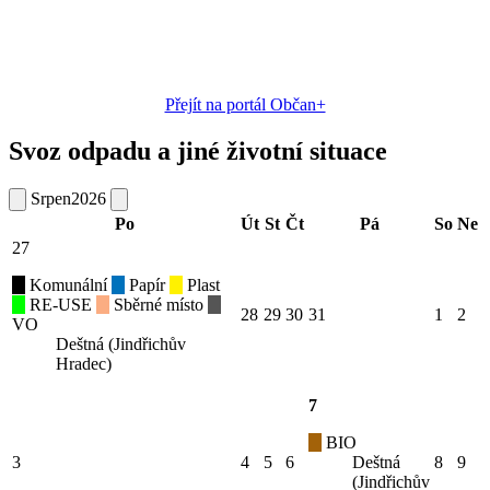
Přejít na portál Občan+
Svoz odpadu a jiné životní situace
Srpen
2026
Po
Út
St
Čt
Pá
So
Ne
27
Komunální
Papír
Plast
RE-USE
Sběrné místo
28
29
30
31
1
2
VO
Deštná (Jindřichův
Hradec)
7
BIO
3
4
5
6
Deštná
8
9
(Jindřichův