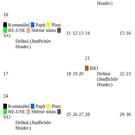
Hradec)
10
Komunální
Papír
Plast
RE-USE
Sběrné místo
11
12
13
14
15
16
VO
Deštná (Jindřichův
Hradec)
21
BIO
17
18
19
20
Deštná
22
23
(Jindřichův
Hradec)
24
Komunální
Papír
Plast
RE-USE
Sběrné místo
25
26
27
28
29
30
VO
Deštná (Jindřichův
Hradec)