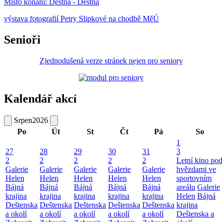
Místo konání:
Deštná - Deštná
výstava fotografií Petry Slipkové na chodbě MěÚ
Senioři
Zjednodušená verze stránek nejen pro seniory
Kalendář akcí
Srpen
2026
Po
Út
St
Čt
Pá
So
1
27
28
29
30
31
3
2
2
2
2
2
Letní kino po
Galerie
Galerie
Galerie
Galerie
Galerie
hvězdami ve
Helen
Helen
Helen
Helen
Helen
sportovním
Bájná
Bájná
Bájná
Bájná
Bájná
areálu
Galerie
krajina
krajina
krajina
krajina
krajina
Helen
Bájná
Deštenska
Deštenska
Deštenska
Deštenska
Deštenska
krajina
a okolí
a okolí
a okolí
a okolí
a okolí
Deštenska a