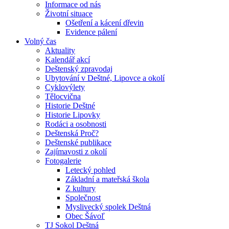
Informace od nás
Životní situace
Ošetření a kácení dřevin
Evidence pálení
Volný čas
Aktuality
Kalendář akcí
Deštenský zpravodaj
Ubytování v Deštné, Lipovce a okolí
Cyklovýlety
Tělocvična
Historie Deštné
Historie Lipovky
Rodáci a osobnosti
Deštenská Proč?
Deštenské publikace
Zajímavosti z okolí
Fotogalerie
Letecký pohled
Základní a mateřská škola
Z kultury
Společnost
Myslivecký spolek Deštná
Obec Šávoľ
TJ Sokol Deštná