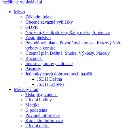
rozšířené vyhledávání
Město
Základní údaje
Obecně závazné vyhlášky
GDPR
Nařízení, Ceník služeb, Řády města, Směrnice
Zastupitelstvo
Povodňový plán a Povodňová komise, Krizový štáb,
výbory a komise
Územní plán Deštná, Studie, Výkresy, Parcely
Rozpočet
Investice, opravy a dotace
Pasporty
Jednotky sborů dobrovolných hasičů
JSDH Deštná
JSDH Lipovka
Městský úřad
Tiskopisy, žádosti
Úřední hodiny
Matrika
E-podatelna
Povinné informace
Kontaktní informace
Úřední deska