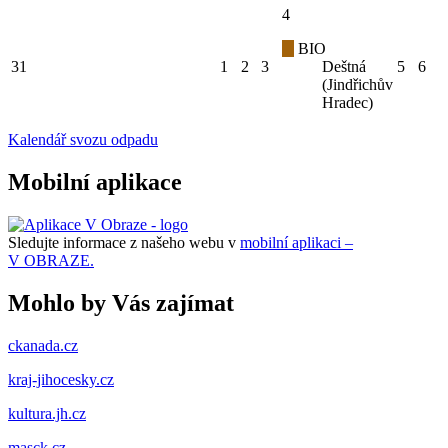
4
BIO
31
1
2
3
Deštná
5
6
(Jindřichův
Hradec)
Kalendář svozu odpadu
Mobilní aplikace
Sledujte informace z našeho webu v
mobilní aplikaci –
V OBRAZE.
Mohlo by Vás zajímat
ckanada.cz
kraj-jihocesky.cz
kultura.jh.cz
masck.cz