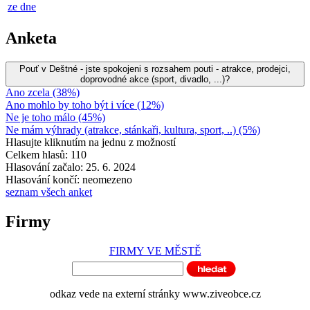
ze dne
Anketa
Pouť v Deštné - jste spokojeni s rozsahem pouti - atrakce, prodejci,
doprovodné akce (sport, divadlo, ...)?
Ano zcela (38%)
Ano mohlo by toho být i více (12%)
Ne je toho málo (45%)
Ne mám výhrady (atrakce, stánkaři, kultura, sport, ..) (5%)
Hlasujte kliknutím na jednu z možností
Celkem hlasů: 110
Hlasování začalo: 25. 6. 2024
Hlasování končí: neomezeno
seznam všech anket
Firmy
FIRMY VE MĚSTĚ
odkaz vede na externí stránky www.ziveobce.cz