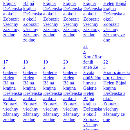
krajina
Bájná
krajina
krajina
krajina
Helen
Bájná
Deštenska
krajina
Deštenska
Deštenska
Deštenska
krajina
a okolí
Deštenska
a okolí
a okolí
a okolí
Deštenska a
Zobrazit
a okolí
Zobrazit
Zobrazit
Zobrazit
okolí
všechny
Zobrazit
všechny
všechny
všechny
Zobrazit
záznamy
všechny
záznamy
záznamy
záznamy
všechny
ze dne
záznamy
ze dne
ze dne
ze dne
záznamy ze
ze dne
dne
21
3
Komáři se
17
18
19
20
ženili
22
2
2
2
2
aneb Ze
3
Galerie
Galerie
Galerie
Galerie
života
Hradozámeck
Helen
Helen
Helen
Helen
obtížného
noc
Galerie
Bájná
Bájná
Bájná
Bájná
hmyzu
Helen
Bájná
krajina
krajina
krajina
krajina
Galerie
krajina
Deštenska
Deštenska
Deštenska
Deštenska
Helen
Deštenska a
a okolí
a okolí
a okolí
a okolí
Bájná
okolí
Zobrazit
Zobrazit
Zobrazit
Zobrazit
krajina
Zobrazit
všechny
všechny
všechny
všechny
Deštenska
všechny
záznamy
záznamy
záznamy
záznamy
a okolí
záznamy ze
ze dne
ze dne
ze dne
ze dne
Zobrazit
dne
všechny
záznamy