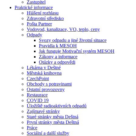
Zastupitel
Praktické informace
Hlášení rozhlasu
Zdravotní středisko
Pošta Partner
Vodovod, kanalizace, VO, teplo, ceny
Odpady
Svozy odpadu a jiné životní situace
Pravidla k MESOH
Jak funguje Motivační systém MESOH
Zákony a informace
Otázky a odpovědi
Lékárna v Deštné
Městská knihovna
CzechPoint
Obchody s potravinami
Ostatní provozovny
Restaurace
COVID 19
Úložiště radioaktivních odpadů
Zajímavé stránky
Staré stránky města Deštná
První stránky města Deštná
Práce
Sociální a další služby