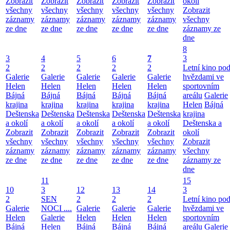
Zobrazit
Zobrazit
Zobrazit
Zobrazit
Zobrazit
okolí
všechny
všechny
všechny
všechny
všechny
Zobrazit
záznamy
záznamy
záznamy
záznamy
záznamy
všechny
ze dne
ze dne
ze dne
ze dne
ze dne
záznamy ze
dne
8
3
4
5
6
7
3
2
2
2
2
2
Letní kino po
Galerie
Galerie
Galerie
Galerie
Galerie
hvězdami ve
Helen
Helen
Helen
Helen
Helen
sportovním
Bájná
Bájná
Bájná
Bájná
Bájná
areálu
Galerie
krajina
krajina
krajina
krajina
krajina
Helen
Bájná
Deštenska
Deštenska
Deštenska
Deštenska
Deštenska
krajina
a okolí
a okolí
a okolí
a okolí
a okolí
Deštenska a
Zobrazit
Zobrazit
Zobrazit
Zobrazit
Zobrazit
okolí
všechny
všechny
všechny
všechny
všechny
Zobrazit
záznamy
záznamy
záznamy
záznamy
záznamy
všechny
ze dne
ze dne
ze dne
ze dne
ze dne
záznamy ze
dne
11
15
10
3
12
13
14
3
2
SEN
2
2
2
Letní kino po
Galerie
NOCI ....
Galerie
Galerie
Galerie
hvězdami ve
Helen
Galerie
Helen
Helen
Helen
sportovním
Bájná
Helen
Bájná
Bájná
Bájná
areálu
Galerie