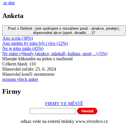
ze dne
Anketa
Pouť v Deštné - jste spokojeni s rozsahem pouti - atrakce, prodejci,
doprovodné akce (sport, divadlo, ...)?
Ano zcela (38%)
Ano mohlo by toho být i více (12%)
Ne je toho málo (45%)
Ne mám výhrady (atrakce, stánkaři, kultura, sport, ..) (5%)
Hlasujte kliknutím na jednu z možností
Celkem hlasů: 110
Hlasování začalo: 25. 6. 2024
Hlasování končí: neomezeno
seznam všech anket
Firmy
FIRMY VE MĚSTĚ
odkaz vede na externí stránky www.ziveobce.cz