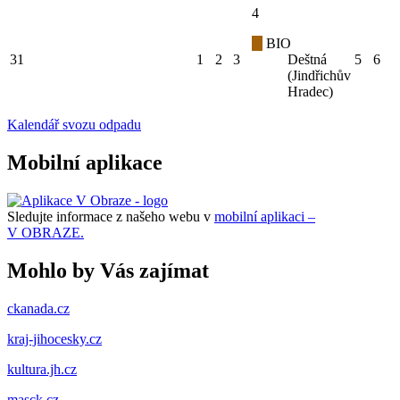
4
BIO
31
1
2
3
Deštná
5
6
(Jindřichův
Hradec)
Kalendář svozu odpadu
Mobilní aplikace
Sledujte informace z našeho webu v
mobilní aplikaci –
V OBRAZE.
Mohlo by Vás zajímat
ckanada.cz
kraj-jihocesky.cz
kultura.jh.cz
masck.cz