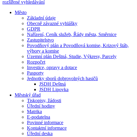
rozšířené vyhledávání
Město
Základní údaje
Obecně závazné vyhlášky
GDPR
Nařízení, Ceník služeb, Řády města, Směrnice
Zastupitelstvo
Povodňový plán a Povodňová komise, Krizový štáb,
výbory a komise
Územní plán Deštná, Studie, Výkresy, Parcely
Rozpočet
Investice, opravy a dotace
Pasporty
Jednotky sborů dobrovolných hasičů
JSDH Deštná
JSDH Lipovka
Městský úřad
Tiskopisy, žádosti
Úřední hodiny
Matrika
E-podatelna
Povinné informace
Kontaktní informace
Úřední deska