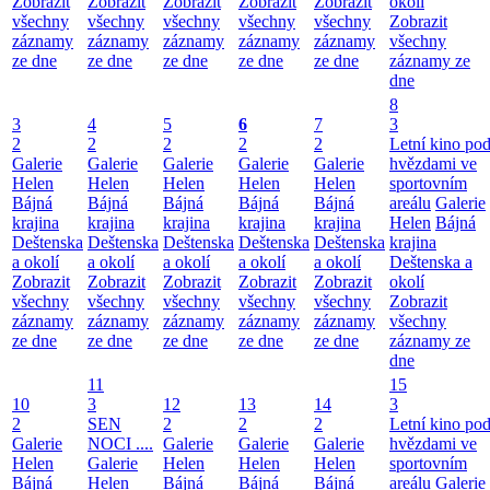
Zobrazit
Zobrazit
Zobrazit
Zobrazit
Zobrazit
okolí
všechny
všechny
všechny
všechny
všechny
Zobrazit
záznamy
záznamy
záznamy
záznamy
záznamy
všechny
ze dne
ze dne
ze dne
ze dne
ze dne
záznamy ze
dne
8
3
4
5
6
7
3
2
2
2
2
2
Letní kino po
Galerie
Galerie
Galerie
Galerie
Galerie
hvězdami ve
Helen
Helen
Helen
Helen
Helen
sportovním
Bájná
Bájná
Bájná
Bájná
Bájná
areálu
Galerie
krajina
krajina
krajina
krajina
krajina
Helen
Bájná
Deštenska
Deštenska
Deštenska
Deštenska
Deštenska
krajina
a okolí
a okolí
a okolí
a okolí
a okolí
Deštenska a
Zobrazit
Zobrazit
Zobrazit
Zobrazit
Zobrazit
okolí
všechny
všechny
všechny
všechny
všechny
Zobrazit
záznamy
záznamy
záznamy
záznamy
záznamy
všechny
ze dne
ze dne
ze dne
ze dne
ze dne
záznamy ze
dne
11
15
10
3
12
13
14
3
2
SEN
2
2
2
Letní kino po
Galerie
NOCI ....
Galerie
Galerie
Galerie
hvězdami ve
Helen
Galerie
Helen
Helen
Helen
sportovním
Bájná
Helen
Bájná
Bájná
Bájná
areálu
Galerie