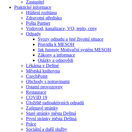
Zastupitel
Praktické informace
Hlášení rozhlasu
Zdravotní středisko
Pošta Partner
Vodovod, kanalizace, VO, teplo, ceny
Odpady
Svozy odpadu a jiné životní situace
Pravidla k MESOH
Jak funguje Motivační systém MESOH
Zákony a informace
Otázky a odpovědi
Lékárna v Deštné
Městská knihovna
CzechPoint
Obchody s potravinami
Ostatní provozovny
Restaurace
COVID 19
Úložiště radioaktivních odpadů
Zajímavé stránky
Staré stránky města Deštná
První stránky města Deštná
Práce
Sociální a další služby