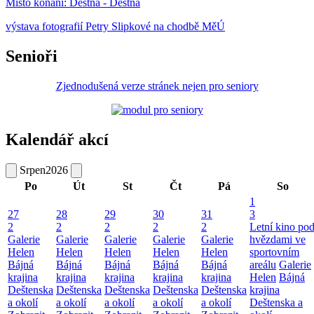
Místo konání:
Deštná - Deštná
výstava fotografií Petry Slipkové na chodbě MěÚ
Senioři
Zjednodušená verze stránek nejen pro seniory
Kalendář akcí
Srpen
2026
Po
Út
St
Čt
Pá
So
1
27
28
29
30
31
3
2
2
2
2
2
Letní kino po
Galerie
Galerie
Galerie
Galerie
Galerie
hvězdami ve
Helen
Helen
Helen
Helen
Helen
sportovním
Bájná
Bájná
Bájná
Bájná
Bájná
areálu
Galerie
krajina
krajina
krajina
krajina
krajina
Helen
Bájná
Deštenska
Deštenska
Deštenska
Deštenska
Deštenska
krajina
a okolí
a okolí
a okolí
a okolí
a okolí
Deštenska a