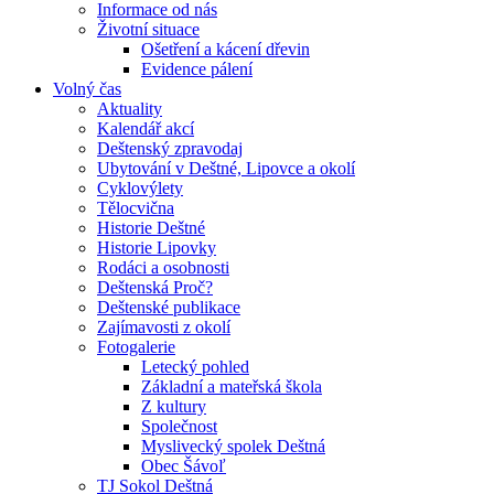
Informace od nás
Životní situace
Ošetření a kácení dřevin
Evidence pálení
Volný čas
Aktuality
Kalendář akcí
Deštenský zpravodaj
Ubytování v Deštné, Lipovce a okolí
Cyklovýlety
Tělocvična
Historie Deštné
Historie Lipovky
Rodáci a osobnosti
Deštenská Proč?
Deštenské publikace
Zajímavosti z okolí
Fotogalerie
Letecký pohled
Základní a mateřská škola
Z kultury
Společnost
Myslivecký spolek Deštná
Obec Šávoľ
TJ Sokol Deštná