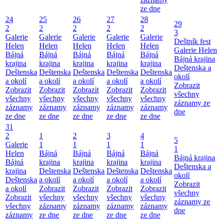
ze dne
24
25
26
27
28
29
2
2
2
2
2
3
Galerie
Galerie
Galerie
Galerie
Galerie
Deštník fest
Helen
Helen
Helen
Helen
Helen
Galerie Helen
Bájná
Bájná
Bájná
Bájná
Bájná
Bájná krajina
krajina
krajina
krajina
krajina
krajina
Deštenska a
Deštenska
Deštenska
Deštenska
Deštenska
Deštenska
okolí
a okolí
a okolí
a okolí
a okolí
a okolí
Zobrazit
Zobrazit
Zobrazit
Zobrazit
Zobrazit
Zobrazit
všechny
všechny
všechny
všechny
všechny
všechny
záznamy ze
záznamy
záznamy
záznamy
záznamy
záznamy
dne
ze dne
ze dne
ze dne
ze dne
ze dne
31
2
1
2
3
4
5
Galerie
1
1
1
1
1
Helen
Bájná
Bájná
Bájná
Bájná
Bájná krajina
Bájná
krajina
krajina
krajina
krajina
Deštenska a
krajina
Deštenska
Deštenska
Deštenska
Deštenska
okolí
Deštenska
a okolí
a okolí
a okolí
a okolí
Zobrazit
a okolí
Zobrazit
Zobrazit
Zobrazit
Zobrazit
všechny
Zobrazit
všechny
všechny
všechny
všechny
záznamy ze
všechny
záznamy
záznamy
záznamy
záznamy
dne
záznamy
ze dne
ze dne
ze dne
ze dne