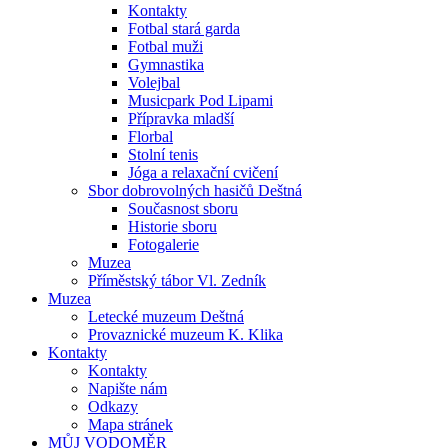
Kontakty
Fotbal stará garda
Fotbal muži
Gymnastika
Volejbal
Musicpark Pod Lipami
Přípravka mladší
Florbal
Stolní tenis
Jóga a relaxační cvičení
Sbor dobrovolných hasičů Deštná
Současnost sboru
Historie sboru
Fotogalerie
Muzea
Příměstský tábor Vl. Zedník
Muzea
Letecké muzeum Deštná
Provaznické muzeum K. Klika
Kontakty
Kontakty
Napište nám
Odkazy
Mapa stránek
MŮJ VODOMĚR