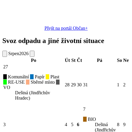
Přejít na portál Občan+
Svoz odpadu a jiné životní situace
Srpen
2026
Po
Út
St
Čt
Pá
So
Ne
27
Komunální
Papír
Plast
RE-USE
Sběrné místo
28
29
30
31
1
2
VO
Deštná (Jindřichův
Hradec)
7
BIO
3
4
5
6
Deštná
8
9
(Jindřichův