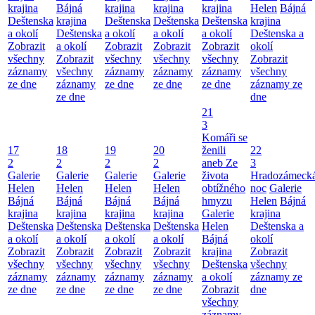
krajina
Bájná
krajina
krajina
krajina
Helen
Bájná
Deštenska
krajina
Deštenska
Deštenska
Deštenska
krajina
a okolí
Deštenska
a okolí
a okolí
a okolí
Deštenska a
Zobrazit
a okolí
Zobrazit
Zobrazit
Zobrazit
okolí
všechny
Zobrazit
všechny
všechny
všechny
Zobrazit
záznamy
všechny
záznamy
záznamy
záznamy
všechny
ze dne
záznamy
ze dne
ze dne
ze dne
záznamy ze
ze dne
dne
21
3
Komáři se
17
18
19
20
ženili
22
2
2
2
2
aneb Ze
3
Galerie
Galerie
Galerie
Galerie
života
Hradozámeck
Helen
Helen
Helen
Helen
obtížného
noc
Galerie
Bájná
Bájná
Bájná
Bájná
hmyzu
Helen
Bájná
krajina
krajina
krajina
krajina
Galerie
krajina
Deštenska
Deštenska
Deštenska
Deštenska
Helen
Deštenska a
a okolí
a okolí
a okolí
a okolí
Bájná
okolí
Zobrazit
Zobrazit
Zobrazit
Zobrazit
krajina
Zobrazit
všechny
všechny
všechny
všechny
Deštenska
všechny
záznamy
záznamy
záznamy
záznamy
a okolí
záznamy ze
ze dne
ze dne
ze dne
ze dne
Zobrazit
dne
všechny
záznamy