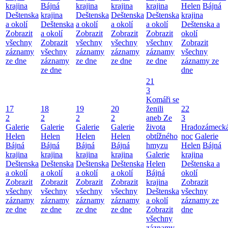
krajina
Bájná
krajina
krajina
krajina
Helen
Bájná
Deštenska
krajina
Deštenska
Deštenska
Deštenska
krajina
a okolí
Deštenska
a okolí
a okolí
a okolí
Deštenska a
Zobrazit
a okolí
Zobrazit
Zobrazit
Zobrazit
okolí
všechny
Zobrazit
všechny
všechny
všechny
Zobrazit
záznamy
všechny
záznamy
záznamy
záznamy
všechny
ze dne
záznamy
ze dne
ze dne
ze dne
záznamy ze
ze dne
dne
21
3
Komáři se
17
18
19
20
ženili
22
2
2
2
2
aneb Ze
3
Galerie
Galerie
Galerie
Galerie
života
Hradozámeck
Helen
Helen
Helen
Helen
obtížného
noc
Galerie
Bájná
Bájná
Bájná
Bájná
hmyzu
Helen
Bájná
krajina
krajina
krajina
krajina
Galerie
krajina
Deštenska
Deštenska
Deštenska
Deštenska
Helen
Deštenska a
a okolí
a okolí
a okolí
a okolí
Bájná
okolí
Zobrazit
Zobrazit
Zobrazit
Zobrazit
krajina
Zobrazit
všechny
všechny
všechny
všechny
Deštenska
všechny
záznamy
záznamy
záznamy
záznamy
a okolí
záznamy ze
ze dne
ze dne
ze dne
ze dne
Zobrazit
dne
všechny
záznamy