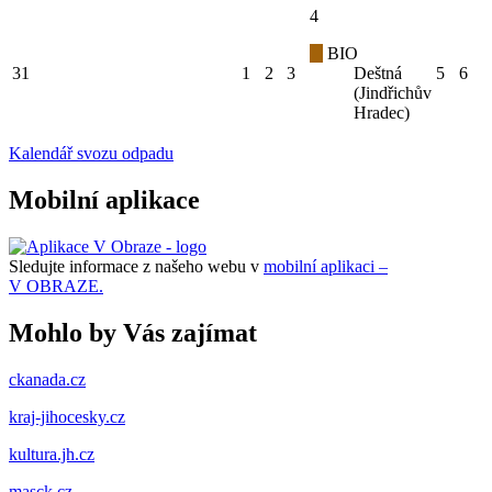
4
BIO
31
1
2
3
Deštná
5
6
(Jindřichův
Hradec)
Kalendář svozu odpadu
Mobilní aplikace
Sledujte informace z našeho webu v
mobilní aplikaci –
V OBRAZE.
Mohlo by Vás zajímat
ckanada.cz
kraj-jihocesky.cz
kultura.jh.cz
masck.cz