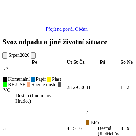
Přejít na portál Občan+
Svoz odpadu a jiné životní situace
Srpen
2026
Po
Út
St
Čt
Pá
So
Ne
27
Komunální
Papír
Plast
RE-USE
Sběrné místo
28
29
30
31
1
2
VO
Deštná (Jindřichův
Hradec)
7
BIO
3
4
5
6
Deštná
8
9
(Jindřichův