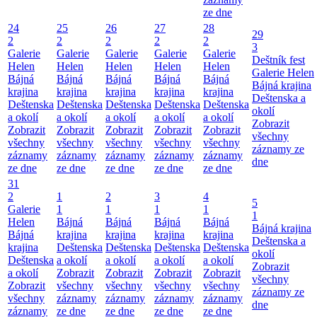
ze dne
24
25
26
27
28
29
2
2
2
2
2
3
Galerie
Galerie
Galerie
Galerie
Galerie
Deštník fest
Helen
Helen
Helen
Helen
Helen
Galerie Helen
Bájná
Bájná
Bájná
Bájná
Bájná
Bájná krajina
krajina
krajina
krajina
krajina
krajina
Deštenska a
Deštenska
Deštenska
Deštenska
Deštenska
Deštenska
okolí
a okolí
a okolí
a okolí
a okolí
a okolí
Zobrazit
Zobrazit
Zobrazit
Zobrazit
Zobrazit
Zobrazit
všechny
všechny
všechny
všechny
všechny
všechny
záznamy ze
záznamy
záznamy
záznamy
záznamy
záznamy
dne
ze dne
ze dne
ze dne
ze dne
ze dne
31
2
1
2
3
4
5
Galerie
1
1
1
1
1
Helen
Bájná
Bájná
Bájná
Bájná
Bájná krajina
Bájná
krajina
krajina
krajina
krajina
Deštenska a
krajina
Deštenska
Deštenska
Deštenska
Deštenska
okolí
Deštenska
a okolí
a okolí
a okolí
a okolí
Zobrazit
a okolí
Zobrazit
Zobrazit
Zobrazit
Zobrazit
všechny
Zobrazit
všechny
všechny
všechny
všechny
záznamy ze
všechny
záznamy
záznamy
záznamy
záznamy
dne
záznamy
ze dne
ze dne
ze dne
ze dne