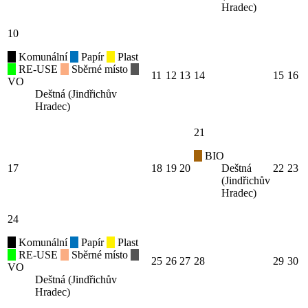
Hradec)
10
Komunální
Papír
Plast
RE-USE
Sběrné místo
11
12
13
14
15
16
VO
Deštná (Jindřichův
Hradec)
21
BIO
17
18
19
20
Deštná
22
23
(Jindřichův
Hradec)
24
Komunální
Papír
Plast
RE-USE
Sběrné místo
25
26
27
28
29
30
VO
Deštná (Jindřichův
Hradec)