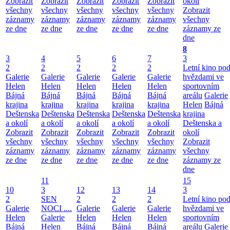
Zobrazit
Zobrazit
Zobrazit
Zobrazit
Zobrazit
okolí
všechny
všechny
všechny
všechny
všechny
Zobrazit
záznamy
záznamy
záznamy
záznamy
záznamy
všechny
ze dne
ze dne
ze dne
ze dne
ze dne
záznamy ze
dne
8
3
4
5
6
7
3
2
2
2
2
2
Letní kino po
Galerie
Galerie
Galerie
Galerie
Galerie
hvězdami ve
Helen
Helen
Helen
Helen
Helen
sportovním
Bájná
Bájná
Bájná
Bájná
Bájná
areálu
Galerie
krajina
krajina
krajina
krajina
krajina
Helen
Bájná
Deštenska
Deštenska
Deštenska
Deštenska
Deštenska
krajina
a okolí
a okolí
a okolí
a okolí
a okolí
Deštenska a
Zobrazit
Zobrazit
Zobrazit
Zobrazit
Zobrazit
okolí
všechny
všechny
všechny
všechny
všechny
Zobrazit
záznamy
záznamy
záznamy
záznamy
záznamy
všechny
ze dne
ze dne
ze dne
ze dne
ze dne
záznamy ze
dne
11
15
10
3
12
13
14
3
2
SEN
2
2
2
Letní kino po
Galerie
NOCI ....
Galerie
Galerie
Galerie
hvězdami ve
Helen
Galerie
Helen
Helen
Helen
sportovním
Bájná
Helen
Bájná
Bájná
Bájná
areálu
Galerie