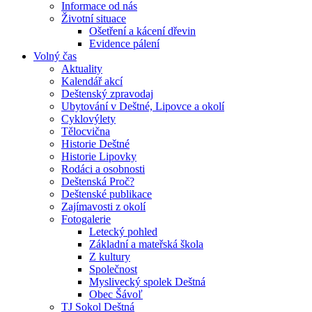
Informace od nás
Životní situace
Ošetření a kácení dřevin
Evidence pálení
Volný čas
Aktuality
Kalendář akcí
Deštenský zpravodaj
Ubytování v Deštné, Lipovce a okolí
Cyklovýlety
Tělocvična
Historie Deštné
Historie Lipovky
Rodáci a osobnosti
Deštenská Proč?
Deštenské publikace
Zajímavosti z okolí
Fotogalerie
Letecký pohled
Základní a mateřská škola
Z kultury
Společnost
Myslivecký spolek Deštná
Obec Šávoľ
TJ Sokol Deštná