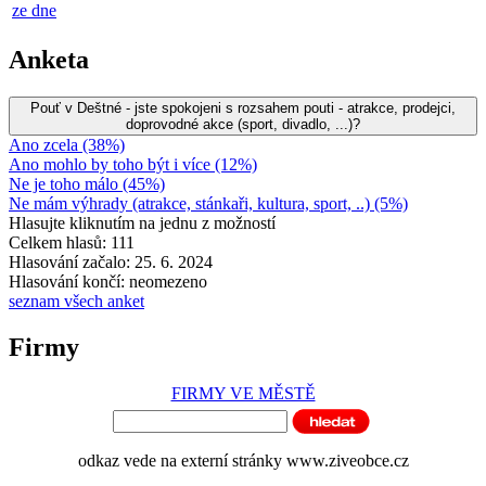
ze dne
Anketa
Pouť v Deštné - jste spokojeni s rozsahem pouti - atrakce, prodejci,
doprovodné akce (sport, divadlo, ...)?
Ano zcela (38%)
Ano mohlo by toho být i více (12%)
Ne je toho málo (45%)
Ne mám výhrady (atrakce, stánkaři, kultura, sport, ..) (5%)
Hlasujte kliknutím na jednu z možností
Celkem hlasů: 111
Hlasování začalo: 25. 6. 2024
Hlasování končí: neomezeno
seznam všech anket
Firmy
FIRMY VE MĚSTĚ
odkaz vede na externí stránky www.ziveobce.cz