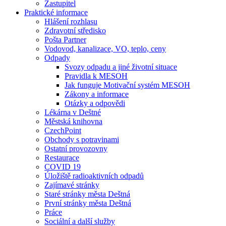
Zastupitel
Praktické informace
Hlášení rozhlasu
Zdravotní středisko
Pošta Partner
Vodovod, kanalizace, VO, teplo, ceny
Odpady
Svozy odpadu a jiné životní situace
Pravidla k MESOH
Jak funguje Motivační systém MESOH
Zákony a informace
Otázky a odpovědi
Lékárna v Deštné
Městská knihovna
CzechPoint
Obchody s potravinami
Ostatní provozovny
Restaurace
COVID 19
Úložiště radioaktivních odpadů
Zajímavé stránky
Staré stránky města Deštná
První stránky města Deštná
Práce
Sociální a další služby