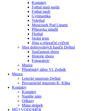
Kontakty
Fotbal stará garda
Fotbal muži
Gymnastika
Volejbal
Musicpark Pod Lipami
Přípravka mladší
Florbal
Stolní tenis
Jóga a relaxační cvičení
Sbor dobrovolných hasičů Deštná
Současnost sboru
Historie sboru
Fotogalerie
Muzea
Příměstský tábor Vl. Zedník
Muzea
Letecké muzeum Deštná
Provaznické muzeum K. Klika
Kontakty
Kontakty
Napište nám
Odkazy
Mapa stránek
MŮJ VODOMĚR