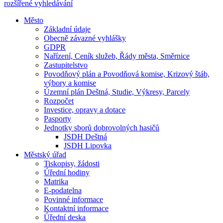
rozšířené vyhledávání
Město
Základní údaje
Obecně závazné vyhlášky
GDPR
Nařízení, Ceník služeb, Řády města, Směrnice
Zastupitelstvo
Povodňový plán a Povodňová komise, Krizový štáb,
výbory a komise
Územní plán Deštná, Studie, Výkresy, Parcely
Rozpočet
Investice, opravy a dotace
Pasporty
Jednotky sborů dobrovolných hasičů
JSDH Deštná
JSDH Lipovka
Městský úřad
Tiskopisy, žádosti
Úřední hodiny
Matrika
E-podatelna
Povinné informace
Kontaktní informace
Úřední deska