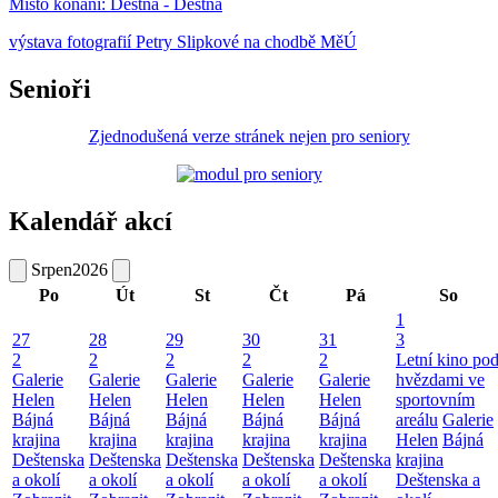
Místo konání:
Deštná - Deštná
výstava fotografií Petry Slipkové na chodbě MěÚ
Senioři
Zjednodušená verze stránek nejen pro seniory
Kalendář akcí
Srpen
2026
Po
Út
St
Čt
Pá
So
1
27
28
29
30
31
3
2
2
2
2
2
Letní kino po
Galerie
Galerie
Galerie
Galerie
Galerie
hvězdami ve
Helen
Helen
Helen
Helen
Helen
sportovním
Bájná
Bájná
Bájná
Bájná
Bájná
areálu
Galerie
krajina
krajina
krajina
krajina
krajina
Helen
Bájná
Deštenska
Deštenska
Deštenska
Deštenska
Deštenska
krajina
a okolí
a okolí
a okolí
a okolí
a okolí
Deštenska a