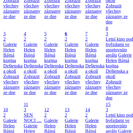
Zobrazit
Zobrazit
Zobrazit
Zobrazit
Zobrazit
okolí
všechny
všechny
všechny
všechny
všechny
Zobrazit
záznamy
záznamy
záznamy
záznamy
záznamy
všechny
ze dne
ze dne
ze dne
ze dne
ze dne
záznamy ze
dne
8
3
4
5
6
7
3
2
2
2
2
2
Letní kino po
Galerie
Galerie
Galerie
Galerie
Galerie
hvězdami ve
Helen
Helen
Helen
Helen
Helen
sportovním
Bájná
Bájná
Bájná
Bájná
Bájná
areálu
Galerie
krajina
krajina
krajina
krajina
krajina
Helen
Bájná
Deštenska
Deštenska
Deštenska
Deštenska
Deštenska
krajina
a okolí
a okolí
a okolí
a okolí
a okolí
Deštenska a
Zobrazit
Zobrazit
Zobrazit
Zobrazit
Zobrazit
okolí
všechny
všechny
všechny
všechny
všechny
Zobrazit
záznamy
záznamy
záznamy
záznamy
záznamy
všechny
ze dne
ze dne
ze dne
ze dne
ze dne
záznamy ze
dne
11
15
10
3
12
13
14
3
2
SEN
2
2
2
Letní kino po
Galerie
NOCI ....
Galerie
Galerie
Galerie
hvězdami ve
Helen
Galerie
Helen
Helen
Helen
sportovním
Bájná
Helen
Bájná
Bájná
Bájná
areálu
Galerie