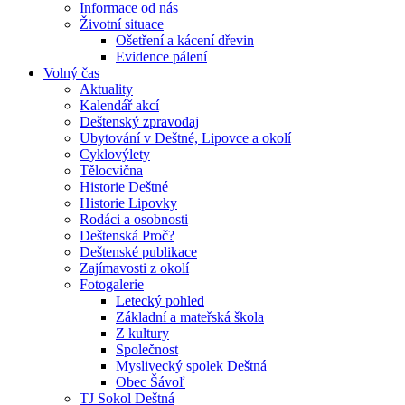
Informace od nás
Životní situace
Ošetření a kácení dřevin
Evidence pálení
Volný čas
Aktuality
Kalendář akcí
Deštenský zpravodaj
Ubytování v Deštné, Lipovce a okolí
Cyklovýlety
Tělocvična
Historie Deštné
Historie Lipovky
Rodáci a osobnosti
Deštenská Proč?
Deštenské publikace
Zajímavosti z okolí
Fotogalerie
Letecký pohled
Základní a mateřská škola
Z kultury
Společnost
Myslivecký spolek Deštná
Obec Šávoľ
TJ Sokol Deštná