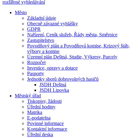
rozšířené vyhledávání
Město
Základní údaje
Obecně závazné vyhlášky
GDPR
Nařízení, Ceník služeb, Řády města, Směrnice
Zastupitelstvo
Povodňový plán a Povodňová komise, Krizový štáb,
výbory a komise
Územní plán Deštná, Studie, Výkresy, Parcely
Rozpočet
Investice, opravy a dotace
Pasporty
Jednotky sborů dobrovolných hasičů
JSDH Deštná
JSDH Lipovka
Městský úřad
Tiskopisy, žádosti
Úřední hodiny
Matrika
E-podatelna
Povinné informace
Kontaktní informace
Úřední deska