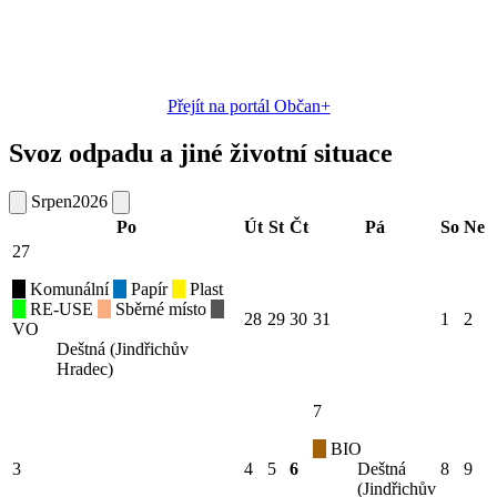
Přejít na portál Občan+
Svoz odpadu a jiné životní situace
Srpen
2026
Po
Út
St
Čt
Pá
So
Ne
27
Komunální
Papír
Plast
RE-USE
Sběrné místo
28
29
30
31
1
2
VO
Deštná (Jindřichův
Hradec)
7
BIO
3
4
5
6
Deštná
8
9
(Jindřichův