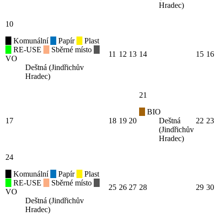
Hradec)
10
Komunální
Papír
Plast
RE-USE
Sběrné místo
11
12
13
14
15
16
VO
Deštná (Jindřichův
Hradec)
21
BIO
17
18
19
20
Deštná
22
23
(Jindřichův
Hradec)
24
Komunální
Papír
Plast
RE-USE
Sběrné místo
25
26
27
28
29
30
VO
Deštná (Jindřichův
Hradec)