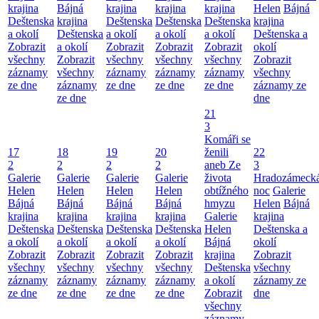
krajina
Bájná
krajina
krajina
krajina
Helen
Bájná
Deštenska
krajina
Deštenska
Deštenska
Deštenska
krajina
a okolí
Deštenska
a okolí
a okolí
a okolí
Deštenska a
Zobrazit
a okolí
Zobrazit
Zobrazit
Zobrazit
okolí
všechny
Zobrazit
všechny
všechny
všechny
Zobrazit
záznamy
všechny
záznamy
záznamy
záznamy
všechny
ze dne
záznamy
ze dne
ze dne
ze dne
záznamy ze
ze dne
dne
21
3
Komáři se
17
18
19
20
ženili
22
2
2
2
2
aneb Ze
3
Galerie
Galerie
Galerie
Galerie
života
Hradozámeck
Helen
Helen
Helen
Helen
obtížného
noc
Galerie
Bájná
Bájná
Bájná
Bájná
hmyzu
Helen
Bájná
krajina
krajina
krajina
krajina
Galerie
krajina
Deštenska
Deštenska
Deštenska
Deštenska
Helen
Deštenska a
a okolí
a okolí
a okolí
a okolí
Bájná
okolí
Zobrazit
Zobrazit
Zobrazit
Zobrazit
krajina
Zobrazit
všechny
všechny
všechny
všechny
Deštenska
všechny
záznamy
záznamy
záznamy
záznamy
a okolí
záznamy ze
ze dne
ze dne
ze dne
ze dne
Zobrazit
dne
všechny
záznamy