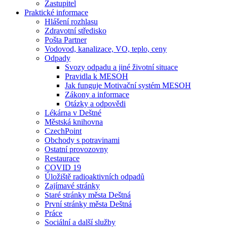
Zastupitel
Praktické informace
Hlášení rozhlasu
Zdravotní středisko
Pošta Partner
Vodovod, kanalizace, VO, teplo, ceny
Odpady
Svozy odpadu a jiné životní situace
Pravidla k MESOH
Jak funguje Motivační systém MESOH
Zákony a informace
Otázky a odpovědi
Lékárna v Deštné
Městská knihovna
CzechPoint
Obchody s potravinami
Ostatní provozovny
Restaurace
COVID 19
Úložiště radioaktivních odpadů
Zajímavé stránky
Staré stránky města Deštná
První stránky města Deštná
Práce
Sociální a další služby