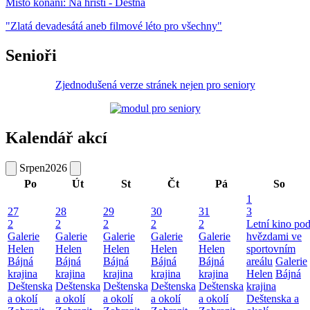
Místo konání:
Na hřišti - Deštná
"Zlatá devadesátá aneb filmové léto pro všechny"
Senioři
Zjednodušená verze stránek nejen pro seniory
Kalendář akcí
Srpen
2026
Po
Út
St
Čt
Pá
So
1
27
28
29
30
31
3
2
2
2
2
2
Letní kino po
Galerie
Galerie
Galerie
Galerie
Galerie
hvězdami ve
Helen
Helen
Helen
Helen
Helen
sportovním
Bájná
Bájná
Bájná
Bájná
Bájná
areálu
Galerie
krajina
krajina
krajina
krajina
krajina
Helen
Bájná
Deštenska
Deštenska
Deštenska
Deštenska
Deštenska
krajina
a okolí
a okolí
a okolí
a okolí
a okolí
Deštenska a