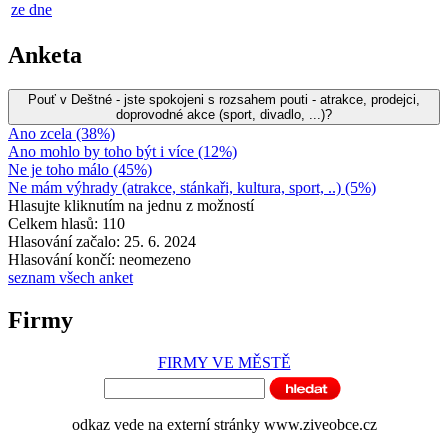
ze dne
Anketa
Pouť v Deštné - jste spokojeni s rozsahem pouti - atrakce, prodejci,
doprovodné akce (sport, divadlo, ...)?
Ano zcela (38%)
Ano mohlo by toho být i více (12%)
Ne je toho málo (45%)
Ne mám výhrady (atrakce, stánkaři, kultura, sport, ..) (5%)
Hlasujte kliknutím na jednu z možností
Celkem hlasů: 110
Hlasování začalo: 25. 6. 2024
Hlasování končí: neomezeno
seznam všech anket
Firmy
FIRMY VE MĚSTĚ
odkaz vede na externí stránky www.ziveobce.cz