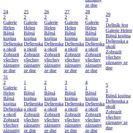
ze dne
24
25
26
27
28
29
2
2
2
2
2
3
Galerie
Galerie
Galerie
Galerie
Galerie
Deštník fest
Helen
Helen
Helen
Helen
Helen
Galerie Helen
Bájná
Bájná
Bájná
Bájná
Bájná
Bájná krajina
krajina
krajina
krajina
krajina
krajina
Deštenska a
Deštenska
Deštenska
Deštenska
Deštenska
Deštenska
okolí
a okolí
a okolí
a okolí
a okolí
a okolí
Zobrazit
Zobrazit
Zobrazit
Zobrazit
Zobrazit
Zobrazit
všechny
všechny
všechny
všechny
všechny
všechny
záznamy ze
záznamy
záznamy
záznamy
záznamy
záznamy
dne
ze dne
ze dne
ze dne
ze dne
ze dne
31
2
1
2
3
4
5
Galerie
1
1
1
1
1
Helen
Bájná
Bájná
Bájná
Bájná
Bájná krajina
Bájná
krajina
krajina
krajina
krajina
Deštenska a
krajina
Deštenska
Deštenska
Deštenska
Deštenska
okolí
Deštenska
a okolí
a okolí
a okolí
a okolí
Zobrazit
a okolí
Zobrazit
Zobrazit
Zobrazit
Zobrazit
všechny
Zobrazit
všechny
všechny
všechny
všechny
záznamy ze
všechny
záznamy
záznamy
záznamy
záznamy
dne
záznamy
ze dne
ze dne
ze dne
ze dne