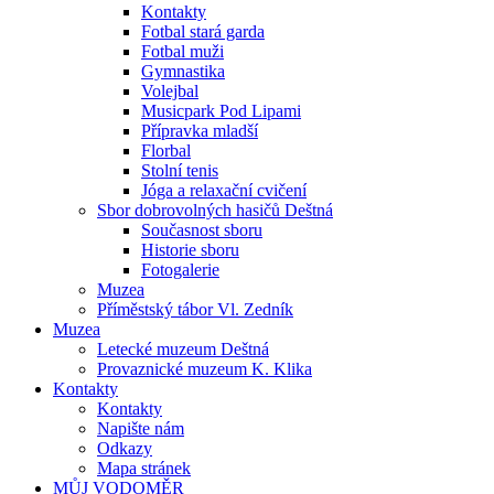
Kontakty
Fotbal stará garda
Fotbal muži
Gymnastika
Volejbal
Musicpark Pod Lipami
Přípravka mladší
Florbal
Stolní tenis
Jóga a relaxační cvičení
Sbor dobrovolných hasičů Deštná
Současnost sboru
Historie sboru
Fotogalerie
Muzea
Příměstský tábor Vl. Zedník
Muzea
Letecké muzeum Deštná
Provaznické muzeum K. Klika
Kontakty
Kontakty
Napište nám
Odkazy
Mapa stránek
MŮJ VODOMĚR