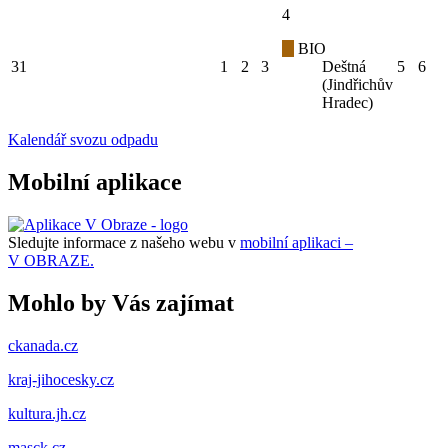
4
BIO
31
1
2
3
Deštná
5
6
(Jindřichův
Hradec)
Kalendář svozu odpadu
Mobilní aplikace
Sledujte informace z našeho webu v
mobilní aplikaci –
V OBRAZE.
Mohlo by Vás zajímat
ckanada.cz
kraj-jihocesky.cz
kultura.jh.cz
masck.cz