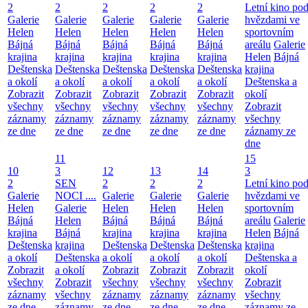
2
2
2
2
2
Letní kino po
Galerie
Galerie
Galerie
Galerie
Galerie
hvězdami ve
Helen
Helen
Helen
Helen
Helen
sportovním
Bájná
Bájná
Bájná
Bájná
Bájná
areálu
Galerie
krajina
krajina
krajina
krajina
krajina
Helen
Bájná
Deštenska
Deštenska
Deštenska
Deštenska
Deštenska
krajina
a okolí
a okolí
a okolí
a okolí
a okolí
Deštenska a
Zobrazit
Zobrazit
Zobrazit
Zobrazit
Zobrazit
okolí
všechny
všechny
všechny
všechny
všechny
Zobrazit
záznamy
záznamy
záznamy
záznamy
záznamy
všechny
ze dne
ze dne
ze dne
ze dne
ze dne
záznamy ze
dne
11
15
10
3
12
13
14
3
2
SEN
2
2
2
Letní kino po
Galerie
NOCI ....
Galerie
Galerie
Galerie
hvězdami ve
Helen
Galerie
Helen
Helen
Helen
sportovním
Bájná
Helen
Bájná
Bájná
Bájná
areálu
Galerie
krajina
Bájná
krajina
krajina
krajina
Helen
Bájná
Deštenska
krajina
Deštenska
Deštenska
Deštenska
krajina
a okolí
Deštenska
a okolí
a okolí
a okolí
Deštenska a
Zobrazit
a okolí
Zobrazit
Zobrazit
Zobrazit
okolí
všechny
Zobrazit
všechny
všechny
všechny
Zobrazit
záznamy
všechny
záznamy
záznamy
záznamy
všechny
ze dne
záznamy
ze dne
ze dne
ze dne
záznamy ze