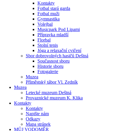
Kontakty
Fotbal stará garda
Fotbal muži
Gymnastika
Volejbal
Musicpark Pod Lipami
Přípravka mladší
Florbal
Stolní tenis
Jóga a relaxační cvičení
Sbor dobrovolných hasičů Deštná
Současnost sboru
Historie sboru
Fotogalerie
Muzea
Příměstský tábor Vl. Zedník
Muzea
Letecké muzeum Deštná
Provaznické muzeum K. Klika
Kontakty
Kontakty
Napište nám
Odkazy
Mapa stránek
MŮJ VODOMĚR