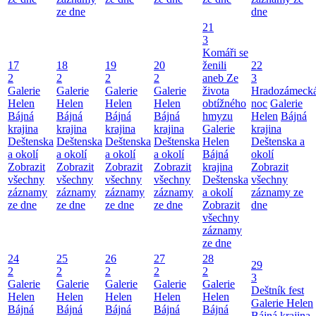
ze dne
dne
21
3
Komáři se
17
18
19
20
ženili
22
2
2
2
2
aneb Ze
3
Galerie
Galerie
Galerie
Galerie
života
Hradozámeck
Helen
Helen
Helen
Helen
obtížného
noc
Galerie
Bájná
Bájná
Bájná
Bájná
hmyzu
Helen
Bájná
krajina
krajina
krajina
krajina
Galerie
krajina
Deštenska
Deštenska
Deštenska
Deštenska
Helen
Deštenska a
a okolí
a okolí
a okolí
a okolí
Bájná
okolí
Zobrazit
Zobrazit
Zobrazit
Zobrazit
krajina
Zobrazit
všechny
všechny
všechny
všechny
Deštenska
všechny
záznamy
záznamy
záznamy
záznamy
a okolí
záznamy ze
ze dne
ze dne
ze dne
ze dne
Zobrazit
dne
všechny
záznamy
ze dne
24
25
26
27
28
29
2
2
2
2
2
3
Galerie
Galerie
Galerie
Galerie
Galerie
Deštník fest
Helen
Helen
Helen
Helen
Helen
Galerie Helen
Bájná
Bájná
Bájná
Bájná
Bájná
Bájná krajina