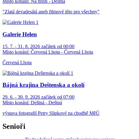
Místo konání:
Na hřišti - Deštná
"Zlatá devadesátá aneb filmové léto pro všechny"
Galerie Helen
15. 7. - 31. 8. 2026 začátek od 00:00
Místo konání:
Červená Lhota - Červená Lhota
Červená Lhota
Bájná krajina Deštenska a okolí
29. 6. - 30. 9. 2026 začátek od 07:00
Místo konání:
Deštná - Deštná
výstava fotografií Petry Slipkové na chodbě MěÚ
Senioři