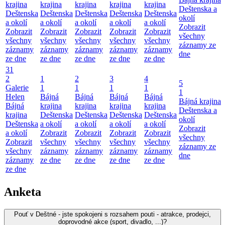
krajina
krajina
krajina
krajina
krajina
Deštenska a
Deštenska
Deštenska
Deštenska
Deštenska
Deštenska
okolí
a okolí
a okolí
a okolí
a okolí
a okolí
Zobrazit
Zobrazit
Zobrazit
Zobrazit
Zobrazit
Zobrazit
všechny
všechny
všechny
všechny
všechny
všechny
záznamy ze
záznamy
záznamy
záznamy
záznamy
záznamy
dne
ze dne
ze dne
ze dne
ze dne
ze dne
31
2
1
2
3
4
5
Galerie
1
1
1
1
1
Helen
Bájná
Bájná
Bájná
Bájná
Bájná krajina
Bájná
krajina
krajina
krajina
krajina
Deštenska a
krajina
Deštenska
Deštenska
Deštenska
Deštenska
okolí
Deštenska
a okolí
a okolí
a okolí
a okolí
Zobrazit
a okolí
Zobrazit
Zobrazit
Zobrazit
Zobrazit
všechny
Zobrazit
všechny
všechny
všechny
všechny
záznamy ze
všechny
záznamy
záznamy
záznamy
záznamy
dne
záznamy
ze dne
ze dne
ze dne
ze dne
ze dne
Anketa
Pouť v Deštné - jste spokojeni s rozsahem pouti - atrakce, prodejci,
doprovodné akce (sport, divadlo, ...)?