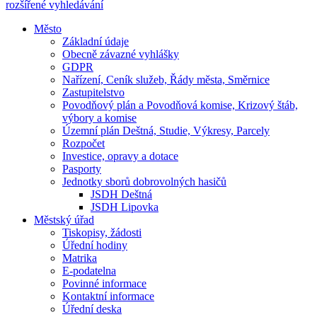
rozšířené vyhledávání
Město
Základní údaje
Obecně závazné vyhlášky
GDPR
Nařízení, Ceník služeb, Řády města, Směrnice
Zastupitelstvo
Povodňový plán a Povodňová komise, Krizový štáb,
výbory a komise
Územní plán Deštná, Studie, Výkresy, Parcely
Rozpočet
Investice, opravy a dotace
Pasporty
Jednotky sborů dobrovolných hasičů
JSDH Deštná
JSDH Lipovka
Městský úřad
Tiskopisy, žádosti
Úřední hodiny
Matrika
E-podatelna
Povinné informace
Kontaktní informace
Úřední deska