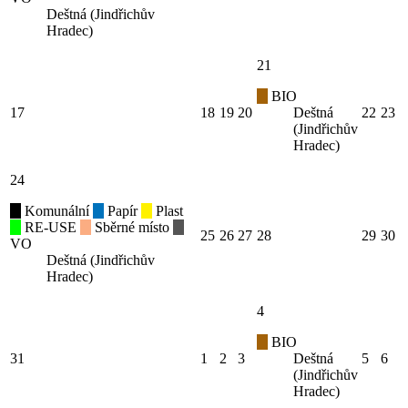
Deštná (Jindřichův
Hradec)
21
BIO
17
18
19
20
Deštná
22
23
(Jindřichův
Hradec)
24
Komunální
Papír
Plast
RE-USE
Sběrné místo
25
26
27
28
29
30
VO
Deštná (Jindřichův
Hradec)
4
BIO
31
1
2
3
Deštná
5
6
(Jindřichův
Hradec)