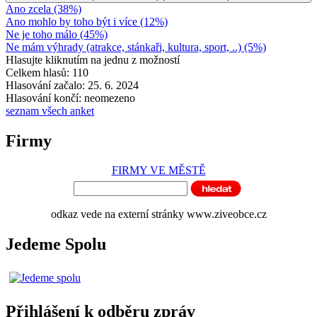
Ano zcela (38%)
Ano mohlo by toho být i více (12%)
Ne je toho málo (45%)
Ne mám výhrady (atrakce, stánkaři, kultura, sport, ..) (5%)
Hlasujte kliknutím na jednu z možností
Celkem hlasů: 110
Hlasování začalo: 25. 6. 2024
Hlasování končí: neomezeno
seznam všech anket
Firmy
FIRMY VE MĚSTĚ
odkaz vede na externí stránky www.ziveobce.cz
Jedeme Spolu
Přihlášení k odběru zpráv