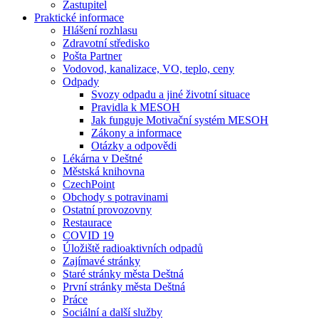
Zastupitel
Praktické informace
Hlášení rozhlasu
Zdravotní středisko
Pošta Partner
Vodovod, kanalizace, VO, teplo, ceny
Odpady
Svozy odpadu a jiné životní situace
Pravidla k MESOH
Jak funguje Motivační systém MESOH
Zákony a informace
Otázky a odpovědi
Lékárna v Deštné
Městská knihovna
CzechPoint
Obchody s potravinami
Ostatní provozovny
Restaurace
COVID 19
Úložiště radioaktivních odpadů
Zajímavé stránky
Staré stránky města Deštná
První stránky města Deštná
Práce
Sociální a další služby