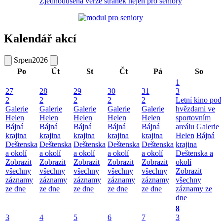
Zjednodušená verze stránek nejen pro seniory
Kalendář akcí
Srpen
2026
Po
Út
St
Čt
Pá
So
1
27
28
29
30
31
3
2
2
2
2
2
Letní kino po
Galerie
Galerie
Galerie
Galerie
Galerie
hvězdami ve
Helen
Helen
Helen
Helen
Helen
sportovním
Bájná
Bájná
Bájná
Bájná
Bájná
areálu
Galerie
krajina
krajina
krajina
krajina
krajina
Helen
Bájná
Deštenska
Deštenska
Deštenska
Deštenska
Deštenska
krajina
a okolí
a okolí
a okolí
a okolí
a okolí
Deštenska a
Zobrazit
Zobrazit
Zobrazit
Zobrazit
Zobrazit
okolí
všechny
všechny
všechny
všechny
všechny
Zobrazit
záznamy
záznamy
záznamy
záznamy
záznamy
všechny
ze dne
ze dne
ze dne
ze dne
ze dne
záznamy ze
dne
8
3
4
5
6
7
3