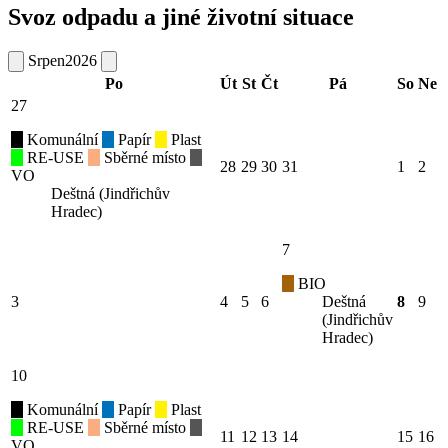
Svoz odpadu a jiné životní situace
Srpen
2026
Po
Út
St
Čt
Pá
So
Ne
27
Komunální
Papír
Plast
RE-USE
Sběrné místo
28
29
30
31
1
2
VO
Deštná (Jindřichův
Hradec)
7
BIO
3
4
5
6
Deštná
8
9
(Jindřichův
Hradec)
10
Komunální
Papír
Plast
RE-USE
Sběrné místo
11
12
13
14
15
16
VO