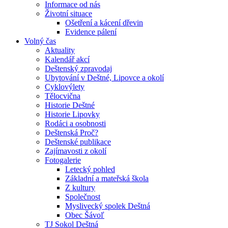
Informace od nás
Životní situace
Ošetření a kácení dřevin
Evidence pálení
Volný čas
Aktuality
Kalendář akcí
Deštenský zpravodaj
Ubytování v Deštné, Lipovce a okolí
Cyklovýlety
Tělocvična
Historie Deštné
Historie Lipovky
Rodáci a osobnosti
Deštenská Proč?
Deštenské publikace
Zajímavosti z okolí
Fotogalerie
Letecký pohled
Základní a mateřská škola
Z kultury
Společnost
Myslivecký spolek Deštná
Obec Šávoľ
TJ Sokol Deštná