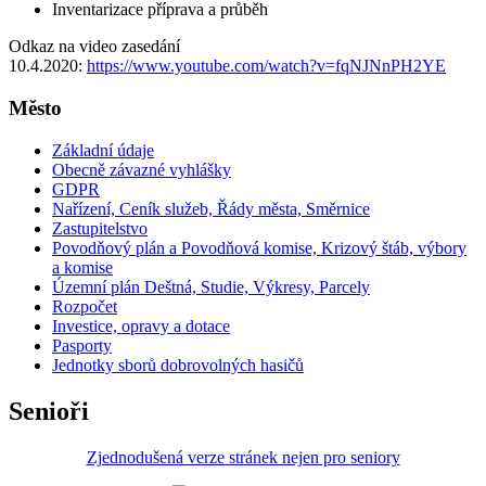
Inventarizace příprava a průběh
Odkaz na video zasedání
10.4.2020:
https://www.youtube.com/watch?v=fqNJNnPH2YE
Město
Základní údaje
Obecně závazné vyhlášky
GDPR
Nařízení, Ceník služeb, Řády města, Směrnice
Zastupitelstvo
Povodňový plán a Povodňová komise, Krizový štáb, výbory
a komise
Územní plán Deštná, Studie, Výkresy, Parcely
Rozpočet
Investice, opravy a dotace
Pasporty
Jednotky sborů dobrovolných hasičů
Senioři
Zjednodušená verze stránek nejen pro seniory