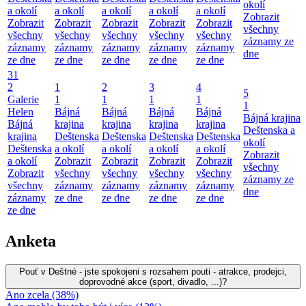
okolí
a okolí
a okolí
a okolí
a okolí
a okolí
Zobrazit
Zobrazit
Zobrazit
Zobrazit
Zobrazit
Zobrazit
všechny
všechny
všechny
všechny
všechny
všechny
záznamy ze
záznamy
záznamy
záznamy
záznamy
záznamy
dne
ze dne
ze dne
ze dne
ze dne
ze dne
31
2
1
2
3
4
5
Galerie
1
1
1
1
1
Helen
Bájná
Bájná
Bájná
Bájná
Bájná krajina
Bájná
krajina
krajina
krajina
krajina
Deštenska a
krajina
Deštenska
Deštenska
Deštenska
Deštenska
okolí
Deštenska
a okolí
a okolí
a okolí
a okolí
Zobrazit
a okolí
Zobrazit
Zobrazit
Zobrazit
Zobrazit
všechny
Zobrazit
všechny
všechny
všechny
všechny
záznamy ze
všechny
záznamy
záznamy
záznamy
záznamy
dne
záznamy
ze dne
ze dne
ze dne
ze dne
ze dne
Anketa
Pouť v Deštné - jste spokojeni s rozsahem pouti - atrakce, prodejci,
doprovodné akce (sport, divadlo, ...)?
Ano zcela (38%)