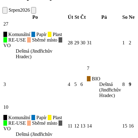
Srpen
2026
Po
Út
St
Čt
Pá
So
Ne
27
Komunální
Papír
Plast
RE-USE
Sběrné místo
28
29
30
31
1
2
VO
Deštná (Jindřichův
Hradec)
7
BIO
3
4
5
6
Deštná
8
9
(Jindřichův
Hradec)
10
Komunální
Papír
Plast
RE-USE
Sběrné místo
11
12
13
14
15
16
VO
Deštná (Jindřichův