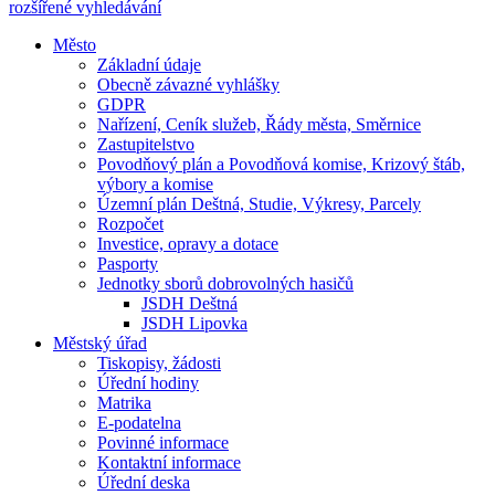
rozšířené vyhledávání
Město
Základní údaje
Obecně závazné vyhlášky
GDPR
Nařízení, Ceník služeb, Řády města, Směrnice
Zastupitelstvo
Povodňový plán a Povodňová komise, Krizový štáb,
výbory a komise
Územní plán Deštná, Studie, Výkresy, Parcely
Rozpočet
Investice, opravy a dotace
Pasporty
Jednotky sborů dobrovolných hasičů
JSDH Deštná
JSDH Lipovka
Městský úřad
Tiskopisy, žádosti
Úřední hodiny
Matrika
E-podatelna
Povinné informace
Kontaktní informace
Úřední deska