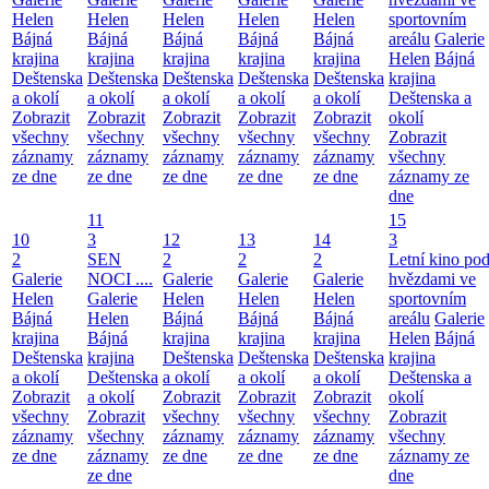
Helen
Helen
Helen
Helen
Helen
sportovním
Bájná
Bájná
Bájná
Bájná
Bájná
areálu
Galerie
krajina
krajina
krajina
krajina
krajina
Helen
Bájná
Deštenska
Deštenska
Deštenska
Deštenska
Deštenska
krajina
a okolí
a okolí
a okolí
a okolí
a okolí
Deštenska a
Zobrazit
Zobrazit
Zobrazit
Zobrazit
Zobrazit
okolí
všechny
všechny
všechny
všechny
všechny
Zobrazit
záznamy
záznamy
záznamy
záznamy
záznamy
všechny
ze dne
ze dne
ze dne
ze dne
ze dne
záznamy ze
dne
11
15
10
3
12
13
14
3
2
SEN
2
2
2
Letní kino po
Galerie
NOCI ....
Galerie
Galerie
Galerie
hvězdami ve
Helen
Galerie
Helen
Helen
Helen
sportovním
Bájná
Helen
Bájná
Bájná
Bájná
areálu
Galerie
krajina
Bájná
krajina
krajina
krajina
Helen
Bájná
Deštenska
krajina
Deštenska
Deštenska
Deštenska
krajina
a okolí
Deštenska
a okolí
a okolí
a okolí
Deštenska a
Zobrazit
a okolí
Zobrazit
Zobrazit
Zobrazit
okolí
všechny
Zobrazit
všechny
všechny
všechny
Zobrazit
záznamy
všechny
záznamy
záznamy
záznamy
všechny
ze dne
záznamy
ze dne
ze dne
ze dne
záznamy ze
ze dne
dne