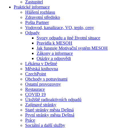
Zastupitel
Praktické informace
Hlášení rozhlasu
Zdravotní středisko
Pošta Partner
Vodovod, kanalizace, VO, teplo, ceny
Odpady
Svozy odpadu a jiné životní situace
Pravidla k MESOH
Jak funguje Motivační systém MESOH
Zákony a informace
Otázky a odpovědi
Lékárna v Deštné
Městská knihovna
CzechPoint
Obchody s potravinami
Ostatní provozovny
Restaurace
COVID 19
Úložiště radioaktivních odpadů
Zajímavé stránky
Staré stránky města Deštná
První stránky města Deštná
Práce
Sociální a další služby