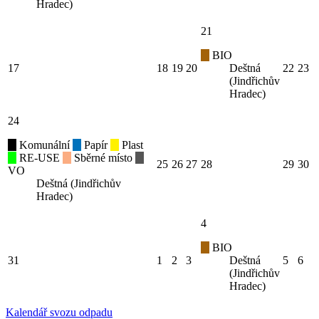
Hradec)
21
BIO
17
18
19
20
Deštná
22
23
(Jindřichův
Hradec)
24
Komunální
Papír
Plast
RE-USE
Sběrné místo
25
26
27
28
29
30
VO
Deštná (Jindřichův
Hradec)
4
BIO
31
1
2
3
Deštná
5
6
(Jindřichův
Hradec)
Kalendář svozu odpadu