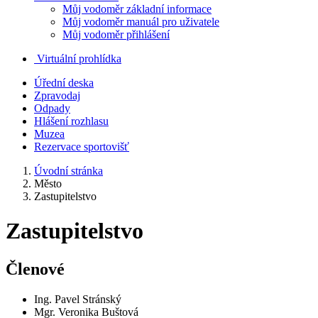
Můj vodoměr základní informace
Můj vodoměr manuál pro uživatele
Můj vodoměr přihlášení
Virtuální prohlídka
Úřední deska
Zpravodaj
Odpady
Hlášení rozhlasu
Muzea
Rezervace sportovišť
Úvodní stránka
Město
Zastupitelstvo
Zastupitelstvo
Členové
Ing. Pavel Stránský
Mgr. Veronika Buštová