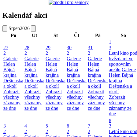
Kalendář akcí
Srpen
2026
Po
Út
St
Čt
Pá
So
1
27
28
29
30
31
3
2
2
2
2
2
Letní kino po
Galerie
Galerie
Galerie
Galerie
Galerie
hvězdami ve
Helen
Helen
Helen
Helen
Helen
sportovním
Bájná
Bájná
Bájná
Bájná
Bájná
areálu
Galerie
krajina
krajina
krajina
krajina
krajina
Helen
Bájná
Deštenska
Deštenska
Deštenska
Deštenska
Deštenska
krajina
a okolí
a okolí
a okolí
a okolí
a okolí
Deštenska a
Zobrazit
Zobrazit
Zobrazit
Zobrazit
Zobrazit
okolí
všechny
všechny
všechny
všechny
všechny
Zobrazit
záznamy
záznamy
záznamy
záznamy
záznamy
všechny
ze dne
ze dne
ze dne
ze dne
ze dne
záznamy ze
dne
8
3
4
5
6
7
3
2
2
2
2
2
Letní kino po
Galerie
Galerie
Galerie
Galerie
Galerie
hvězdami ve