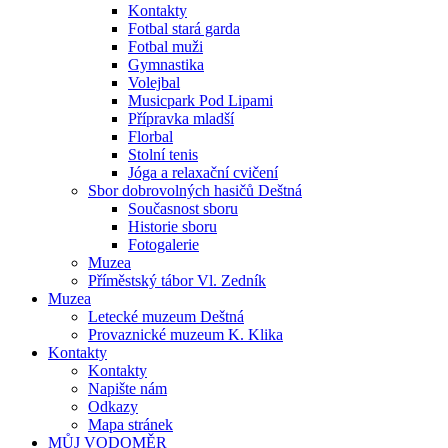
Kontakty
Fotbal stará garda
Fotbal muži
Gymnastika
Volejbal
Musicpark Pod Lipami
Přípravka mladší
Florbal
Stolní tenis
Jóga a relaxační cvičení
Sbor dobrovolných hasičů Deštná
Současnost sboru
Historie sboru
Fotogalerie
Muzea
Příměstský tábor Vl. Zedník
Muzea
Letecké muzeum Deštná
Provaznické muzeum K. Klika
Kontakty
Kontakty
Napište nám
Odkazy
Mapa stránek
MŮJ VODOMĚR