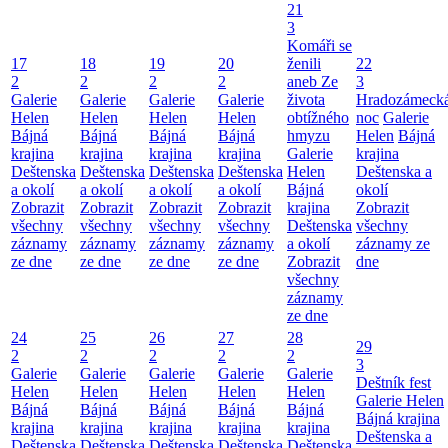
21
3
Komáři se
17
18
19
20
ženili
22
2
2
2
2
aneb Ze
3
Galerie
Galerie
Galerie
Galerie
života
Hradozámeck
Helen
Helen
Helen
Helen
obtížného
noc
Galerie
Bájná
Bájná
Bájná
Bájná
hmyzu
Helen
Bájná
krajina
krajina
krajina
krajina
Galerie
krajina
Deštenska
Deštenska
Deštenska
Deštenska
Helen
Deštenska a
a okolí
a okolí
a okolí
a okolí
Bájná
okolí
Zobrazit
Zobrazit
Zobrazit
Zobrazit
krajina
Zobrazit
všechny
všechny
všechny
všechny
Deštenska
všechny
záznamy
záznamy
záznamy
záznamy
a okolí
záznamy ze
ze dne
ze dne
ze dne
ze dne
Zobrazit
dne
všechny
záznamy
ze dne
24
25
26
27
28
29
2
2
2
2
2
3
Galerie
Galerie
Galerie
Galerie
Galerie
Deštník fest
Helen
Helen
Helen
Helen
Helen
Galerie Helen
Bájná
Bájná
Bájná
Bájná
Bájná
Bájná krajina
krajina
krajina
krajina
krajina
krajina
Deštenska a
Deštenska
Deštenska
Deštenska
Deštenska
Deštenska