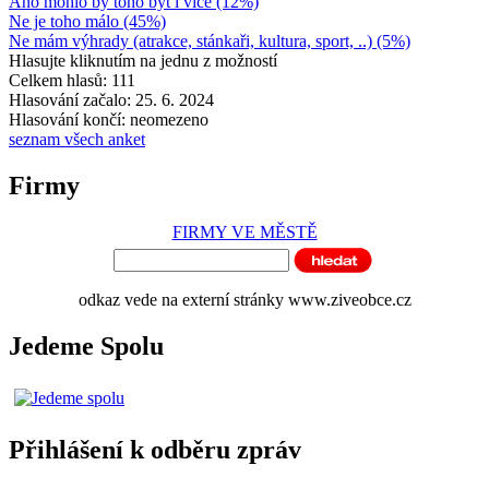
Ano mohlo by toho být i více (12%)
Ne je toho málo (45%)
Ne mám výhrady (atrakce, stánkaři, kultura, sport, ..) (5%)
Hlasujte kliknutím na jednu z možností
Celkem hlasů: 111
Hlasování začalo: 25. 6. 2024
Hlasování končí: neomezeno
seznam všech anket
Firmy
FIRMY VE MĚSTĚ
odkaz vede na externí stránky www.ziveobce.cz
Jedeme Spolu
Přihlášení k odběru zpráv