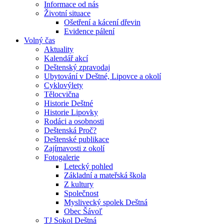
Informace od nás
Životní situace
Ošetření a kácení dřevin
Evidence pálení
Volný čas
Aktuality
Kalendář akcí
Deštenský zpravodaj
Ubytování v Deštné, Lipovce a okolí
Cyklovýlety
Tělocvična
Historie Deštné
Historie Lipovky
Rodáci a osobnosti
Deštenská Proč?
Deštenské publikace
Zajímavosti z okolí
Fotogalerie
Letecký pohled
Základní a mateřská škola
Z kultury
Společnost
Myslivecký spolek Deštná
Obec Šávoľ
TJ Sokol Deštná