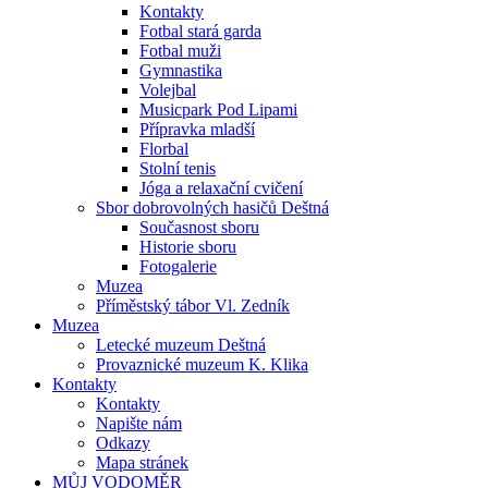
Kontakty
Fotbal stará garda
Fotbal muži
Gymnastika
Volejbal
Musicpark Pod Lipami
Přípravka mladší
Florbal
Stolní tenis
Jóga a relaxační cvičení
Sbor dobrovolných hasičů Deštná
Současnost sboru
Historie sboru
Fotogalerie
Muzea
Příměstský tábor Vl. Zedník
Muzea
Letecké muzeum Deštná
Provaznické muzeum K. Klika
Kontakty
Kontakty
Napište nám
Odkazy
Mapa stránek
MŮJ VODOMĚR