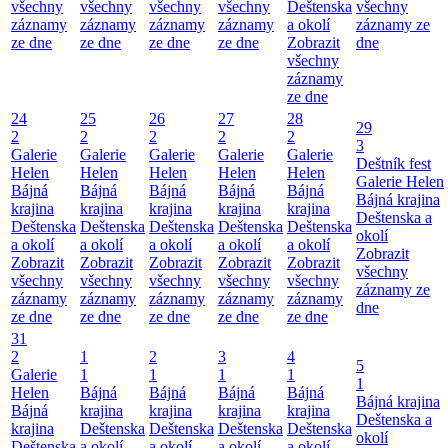
všechny
všechny
všechny
všechny
Deštenska
všechny
záznamy
záznamy
záznamy
záznamy
a okolí
záznamy ze
ze dne
ze dne
ze dne
ze dne
Zobrazit
dne
všechny
záznamy
ze dne
24
25
26
27
28
29
2
2
2
2
2
3
Galerie
Galerie
Galerie
Galerie
Galerie
Deštník fest
Helen
Helen
Helen
Helen
Helen
Galerie Helen
Bájná
Bájná
Bájná
Bájná
Bájná
Bájná krajina
krajina
krajina
krajina
krajina
krajina
Deštenska a
Deštenska
Deštenska
Deštenska
Deštenska
Deštenska
okolí
a okolí
a okolí
a okolí
a okolí
a okolí
Zobrazit
Zobrazit
Zobrazit
Zobrazit
Zobrazit
Zobrazit
všechny
všechny
všechny
všechny
všechny
všechny
záznamy ze
záznamy
záznamy
záznamy
záznamy
záznamy
dne
ze dne
ze dne
ze dne
ze dne
ze dne
31
2
1
2
3
4
5
Galerie
1
1
1
1
1
Helen
Bájná
Bájná
Bájná
Bájná
Bájná krajina
Bájná
krajina
krajina
krajina
krajina
Deštenska a
krajina
Deštenska
Deštenska
Deštenska
Deštenska
okolí
Deštenska
a okolí
a okolí
a okolí
a okolí