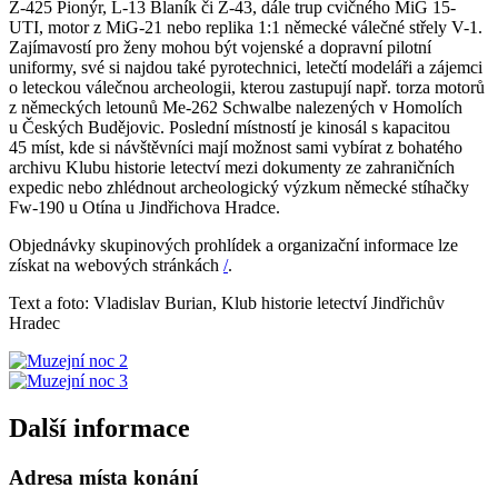
Z-425 Pionýr, L-13 Blaník či Z-43, dále trup cvičného MiG 15-
UTI, motor z MiG-21 nebo replika 1:1 německé válečné střely V-1.
Zajímavostí pro ženy mohou být vojenské a dopravní pilotní
uniformy, své si najdou také pyrotechnici, letečtí modeláři a zájemci
o leteckou válečnou archeologii, kterou zastupují např. torza motorů
z německých letounů Me-262 Schwalbe nalezených v Homolích
u Českých Budějovic. Poslední místností je kinosál s kapacitou
45 míst, kde si návštěvníci mají možnost sami vybírat z bohatého
archivu Klubu historie letectví mezi dokumenty ze zahraničních
expedic nebo zhlédnout archeologický výzkum německé stíhačky
Fw-190 u Otína u Jindřichova Hradce.
Objednávky skupinových prohlídek a organizační informace lze
získat na webových stránkách
/
.
Text a foto: Vladislav Burian, Klub historie letectví Jindřichův
Hradec
Další informace
Adresa místa konání