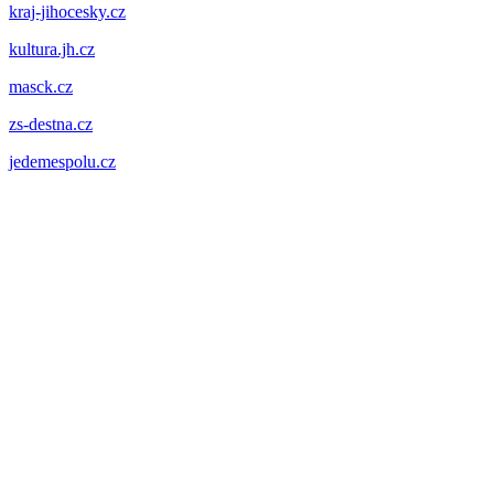
kraj-jihocesky.cz
kultura.jh.cz
masck.cz
zs-destna.cz
jedemespolu.cz