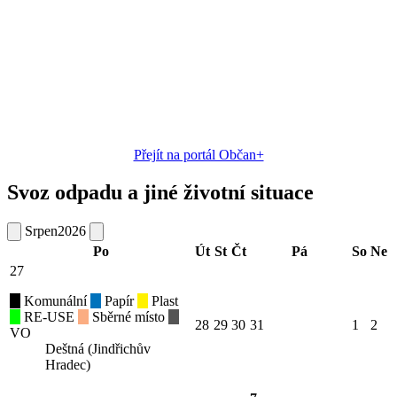
Přejít na portál Občan+
Svoz odpadu a jiné životní situace
Srpen
2026
Po
Út
St
Čt
Pá
So
Ne
27
Komunální
Papír
Plast
RE-USE
Sběrné místo
28
29
30
31
1
2
VO
Deštná (Jindřichův
Hradec)