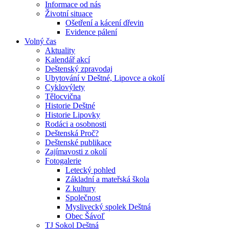
Informace od nás
Životní situace
Ošetření a kácení dřevin
Evidence pálení
Volný čas
Aktuality
Kalendář akcí
Deštenský zpravodaj
Ubytování v Deštné, Lipovce a okolí
Cyklovýlety
Tělocvična
Historie Deštné
Historie Lipovky
Rodáci a osobnosti
Deštenská Proč?
Deštenské publikace
Zajímavosti z okolí
Fotogalerie
Letecký pohled
Základní a mateřská škola
Z kultury
Společnost
Myslivecký spolek Deštná
Obec Šávoľ
TJ Sokol Deštná