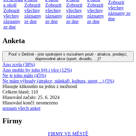
Zobrazit
a okolí
Zobrazit
Zobrazit
Zobrazit
Zobrazit
všechny
Zobrazit
všechny
všechny
všechny
všechny
záznamy ze
všechny
záznamy
záznamy
záznamy
záznamy
dne
záznamy
ze dne
ze dne
ze dne
ze dne
ze dne
Anketa
Pouť v Deštné - jste spokojeni s rozsahem pouti - atrakce, prodejci,
doprovodné akce (sport, divadlo, ...)?
Ano zcela (38%)
Ano mohlo by toho být i více (12%)
Ne je toho málo (45%)
Ne mám výhrady (atrakce, stánkaři, kultura, sport, ..) (5%)
Hlasujte kliknutím na jednu z možností
Celkem hlasů: 110
Hlasování začalo: 25. 6. 2024
Hlasování končí: neomezeno
seznam všech anket
Firmy
FIRMY VE MĚSTĚ