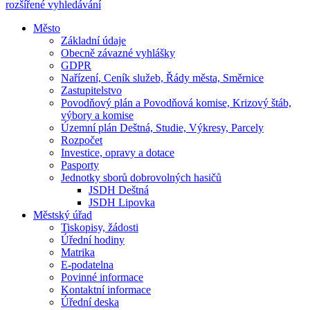
rozšířené vyhledávání
Město
Základní údaje
Obecně závazné vyhlášky
GDPR
Nařízení, Ceník služeb, Řády města, Směrnice
Zastupitelstvo
Povodňový plán a Povodňová komise, Krizový štáb,
výbory a komise
Územní plán Deštná, Studie, Výkresy, Parcely
Rozpočet
Investice, opravy a dotace
Pasporty
Jednotky sborů dobrovolných hasičů
JSDH Deštná
JSDH Lipovka
Městský úřad
Tiskopisy, žádosti
Úřední hodiny
Matrika
E-podatelna
Povinné informace
Kontaktní informace
Úřední deska