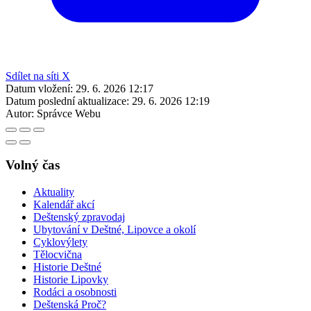
Sdílet na síti X
Datum vložení:
29. 6. 2026 12:17
Datum poslední aktualizace:
29. 6. 2026 12:19
Autor:
Správce Webu
Volný čas
Aktuality
Kalendář akcí
Deštenský zpravodaj
Ubytování v Deštné, Lipovce a okolí
Cyklovýlety
Tělocvična
Historie Deštné
Historie Lipovky
Rodáci a osobnosti
Deštenská Proč?