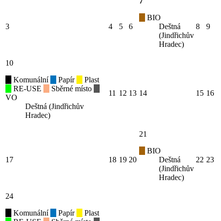
7
BIO
3
4
5
6
Deštná
8
9
(Jindřichův
Hradec)
10
Komunální
Papír
Plast
RE-USE
Sběrné místo
11
12
13
14
15
16
VO
Deštná (Jindřichův
Hradec)
21
BIO
17
18
19
20
Deštná
22
23
(Jindřichův
Hradec)
24
Komunální
Papír
Plast