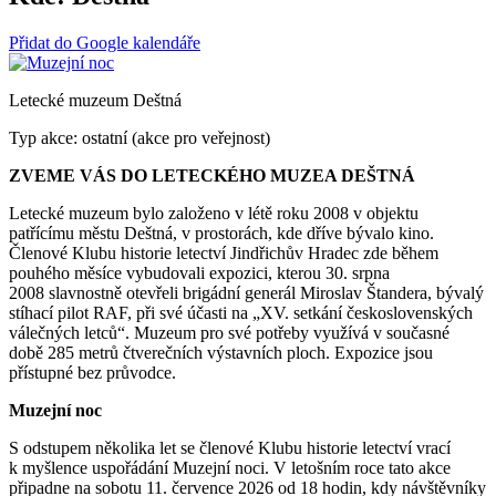
Přidat do Google kalendáře
Letecké muzeum Deštná
Typ akce: ostatní (akce pro veřejnost)
ZVEME VÁS DO LETECKÉHO MUZEA DEŠTNÁ
Letecké muzeum bylo založeno v létě roku 2008 v objektu
patřícímu městu Deštná, v prostorách, kde dříve bývalo kino.
Členové Klubu historie letectví Jindřichův Hradec zde během
pouhého měsíce vybudovali expozici, kterou 30. srpna
2008 slavnostně otevřeli brigádní generál Miroslav Štandera, bývalý
stíhací pilot RAF, při své účasti na „XV. setkání československých
válečných letců“. Muzeum pro své potřeby využívá v současné
době 285 metrů čtverečních výstavních ploch. Expozice jsou
přístupné bez průvodce.
Muzejní noc
S odstupem několika let se členové Klubu historie letectví vrací
k myšlence uspořádání Muzejní noci. V letošním roce tato akce
připadne na sobotu 11. července 2026 od 18 hodin, kdy návštěvníky