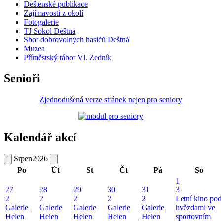
Deštenské publikace
Zajímavosti z okolí
Fotogalerie
TJ Sokol Deštná
Sbor dobrovolných hasičů Deštná
Muzea
Příměstský tábor Vl. Zedník
Senioři
Zjednodušená verze stránek nejen pro seniory
Kalendář akcí
Srpen
2026
Po
Út
St
Čt
Pá
So
1
27
28
29
30
31
3
2
2
2
2
2
Letní kino po
Galerie
Galerie
Galerie
Galerie
Galerie
hvězdami ve
Helen
Helen
Helen
Helen
Helen
sportovním