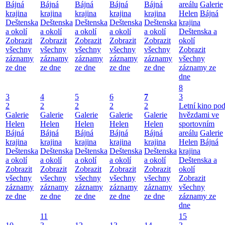
Bájná
Bájná
Bájná
Bájná
Bájná
areálu
Galerie
krajina
krajina
krajina
krajina
krajina
Helen
Bájná
Deštenska
Deštenska
Deštenska
Deštenska
Deštenska
krajina
a okolí
a okolí
a okolí
a okolí
a okolí
Deštenska a
Zobrazit
Zobrazit
Zobrazit
Zobrazit
Zobrazit
okolí
všechny
všechny
všechny
všechny
všechny
Zobrazit
záznamy
záznamy
záznamy
záznamy
záznamy
všechny
ze dne
ze dne
ze dne
ze dne
ze dne
záznamy ze
dne
8
3
4
5
6
7
3
2
2
2
2
2
Letní kino po
Galerie
Galerie
Galerie
Galerie
Galerie
hvězdami ve
Helen
Helen
Helen
Helen
Helen
sportovním
Bájná
Bájná
Bájná
Bájná
Bájná
areálu
Galerie
krajina
krajina
krajina
krajina
krajina
Helen
Bájná
Deštenska
Deštenska
Deštenska
Deštenska
Deštenska
krajina
a okolí
a okolí
a okolí
a okolí
a okolí
Deštenska a
Zobrazit
Zobrazit
Zobrazit
Zobrazit
Zobrazit
okolí
všechny
všechny
všechny
všechny
všechny
Zobrazit
záznamy
záznamy
záznamy
záznamy
záznamy
všechny
ze dne
ze dne
ze dne
ze dne
ze dne
záznamy ze
dne
11
15