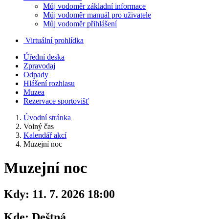
Můj vodoměr základní informace
Můj vodoměr manuál pro uživatele
Můj vodoměr přihlášení
Virtuální prohlídka
Úřední deska
Zpravodaj
Odpady
Hlášení rozhlasu
Muzea
Rezervace sportovišť
Úvodní stránka
Volný čas
Kalendář akcí
Muzejní noc
Muzejní noc
Kdy:
11. 7. 2026 18:00
Kde:
Deštná