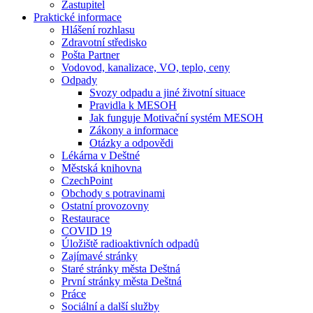
Zastupitel
Praktické informace
Hlášení rozhlasu
Zdravotní středisko
Pošta Partner
Vodovod, kanalizace, VO, teplo, ceny
Odpady
Svozy odpadu a jiné životní situace
Pravidla k MESOH
Jak funguje Motivační systém MESOH
Zákony a informace
Otázky a odpovědi
Lékárna v Deštné
Městská knihovna
CzechPoint
Obchody s potravinami
Ostatní provozovny
Restaurace
COVID 19
Úložiště radioaktivních odpadů
Zajímavé stránky
Staré stránky města Deštná
První stránky města Deštná
Práce
Sociální a další služby