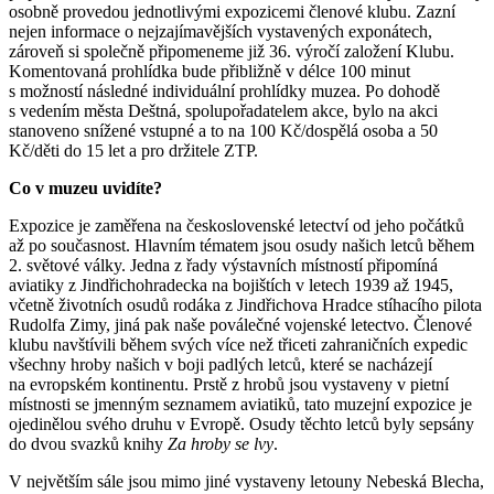
osobně provedou jednotlivými expozicemi členové klubu. Zazní
nejen informace o nejzajímavějších vystavených exponátech,
zároveň si společně připomeneme již 36. výročí založení Klubu.
Komentovaná prohlídka bude přibližně v délce 100 minut
s možností následné individuální prohlídky muzea. Po dohodě
s vedením města Deštná, spolupořadatelem akce, bylo na akci
stanoveno snížené vstupné a to na 100 Kč/dospělá osoba a 50
Kč/děti do 15 let a pro držitele ZTP.
Co v muzeu uvidíte?
Expozice je zaměřena na československé letectví od jeho počátků
až po současnost. Hlavním tématem jsou osudy našich letců během
2. světové války. Jedna z řady výstavních místností připomíná
aviatiky z Jindřichohradecka na bojištích v letech 1939 až 1945,
včetně životních osudů rodáka z Jindřichova Hradce stíhacího pilota
Rudolfa Zimy, jiná pak naše poválečné vojenské letectvo. Členové
klubu navštívili během svých více než třiceti zahraničních expedic
všechny hroby našich v boji padlých letců, které se nacházejí
na evropském kontinentu. Prstě z hrobů jsou vystaveny v pietní
místnosti se jmenným seznamem aviatiků, tato muzejní expozice je
ojedinělou svého druhu v Evropě. Osudy těchto letců byly sepsány
do dvou svazků knihy
Za hroby se lvy
.
V největším sále jsou mimo jiné vystaveny letouny Nebeská Blecha,