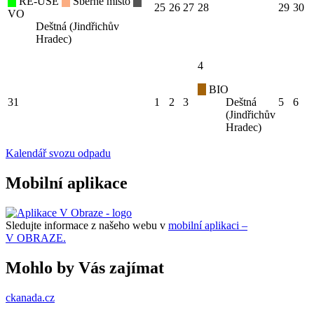
RE-USE
Sběrné místo
25
26
27
28
29
30
VO
Deštná (Jindřichův
Hradec)
4
BIO
31
1
2
3
Deštná
5
6
(Jindřichův
Hradec)
Kalendář svozu odpadu
Mobilní aplikace
Sledujte informace z našeho webu v
mobilní aplikaci –
V OBRAZE.
Mohlo by Vás zajímat
ckanada.cz