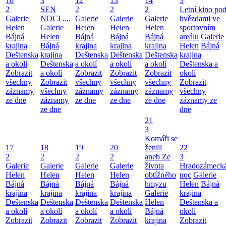
10
3
12
13
14
3
2
SEN
2
2
2
Letní kino po
Galerie
NOCI ....
Galerie
Galerie
Galerie
hvězdami ve
Helen
Galerie
Helen
Helen
Helen
sportovním
Bájná
Helen
Bájná
Bájná
Bájná
areálu
Galerie
krajina
Bájná
krajina
krajina
krajina
Helen
Bájná
Deštenska
krajina
Deštenska
Deštenska
Deštenska
krajina
a okolí
Deštenska
a okolí
a okolí
a okolí
Deštenska a
Zobrazit
a okolí
Zobrazit
Zobrazit
Zobrazit
okolí
všechny
Zobrazit
všechny
všechny
všechny
Zobrazit
záznamy
všechny
záznamy
záznamy
záznamy
všechny
ze dne
záznamy
ze dne
ze dne
ze dne
záznamy ze
ze dne
dne
21
3
Komáři se
17
18
19
20
ženili
22
2
2
2
2
aneb Ze
3
Galerie
Galerie
Galerie
Galerie
života
Hradozámeck
Helen
Helen
Helen
Helen
obtížného
noc
Galerie
Bájná
Bájná
Bájná
Bájná
hmyzu
Helen
Bájná
krajina
krajina
krajina
krajina
Galerie
krajina
Deštenska
Deštenska
Deštenska
Deštenska
Helen
Deštenska a
a okolí
a okolí
a okolí
a okolí
Bájná
okolí
Zobrazit
Zobrazit
Zobrazit
Zobrazit
krajina
Zobrazit