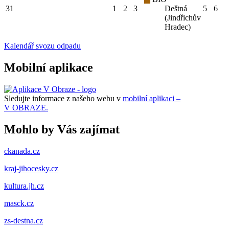
31
1
2
3
Deštná
5
6
(Jindřichův
Hradec)
Kalendář svozu odpadu
Mobilní aplikace
Sledujte informace z našeho webu v
mobilní aplikaci –
V OBRAZE.
Mohlo by Vás zajímat
ckanada.cz
kraj-jihocesky.cz
kultura.jh.cz
masck.cz
zs-destna.cz