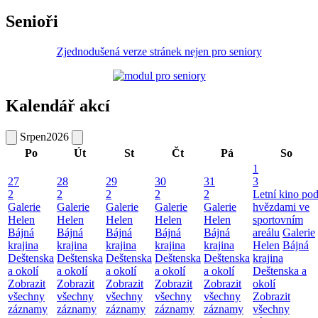
Senioři
Zjednodušená verze stránek nejen pro seniory
Kalendář akcí
Srpen
2026
Po
Út
St
Čt
Pá
So
1
27
28
29
30
31
3
2
2
2
2
2
Letní kino po
Galerie
Galerie
Galerie
Galerie
Galerie
hvězdami ve
Helen
Helen
Helen
Helen
Helen
sportovním
Bájná
Bájná
Bájná
Bájná
Bájná
areálu
Galerie
krajina
krajina
krajina
krajina
krajina
Helen
Bájná
Deštenska
Deštenska
Deštenska
Deštenska
Deštenska
krajina
a okolí
a okolí
a okolí
a okolí
a okolí
Deštenska a
Zobrazit
Zobrazit
Zobrazit
Zobrazit
Zobrazit
okolí
všechny
všechny
všechny
všechny
všechny
Zobrazit
záznamy
záznamy
záznamy
záznamy
záznamy
všechny