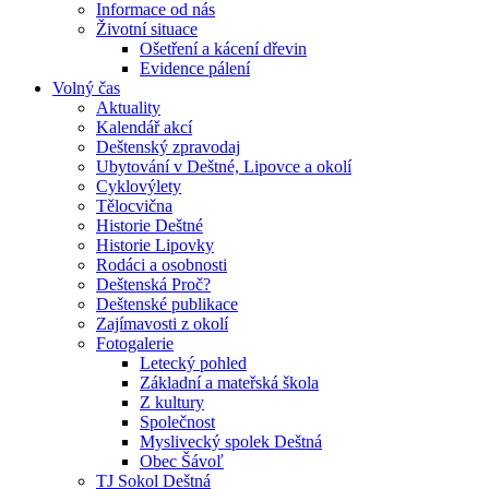
Informace od nás
Životní situace
Ošetření a kácení dřevin
Evidence pálení
Volný čas
Aktuality
Kalendář akcí
Deštenský zpravodaj
Ubytování v Deštné, Lipovce a okolí
Cyklovýlety
Tělocvična
Historie Deštné
Historie Lipovky
Rodáci a osobnosti
Deštenská Proč?
Deštenské publikace
Zajímavosti z okolí
Fotogalerie
Letecký pohled
Základní a mateřská škola
Z kultury
Společnost
Myslivecký spolek Deštná
Obec Šávoľ
TJ Sokol Deštná