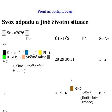
Přejít na portál Občan+
Svoz odpadu a jiné životní situace
Srpen
2026
Po
Út
St
Čt
Pá
So
Ne
27
Komunální
Papír
Plast
RE-USE
Sběrné místo
28
29
30
31
1
2
VO
Deštná (Jindřichův
Hradec)
7
BIO
3
4
5
6
Deštná
8
9
(Jindřichův
Hradec)
10