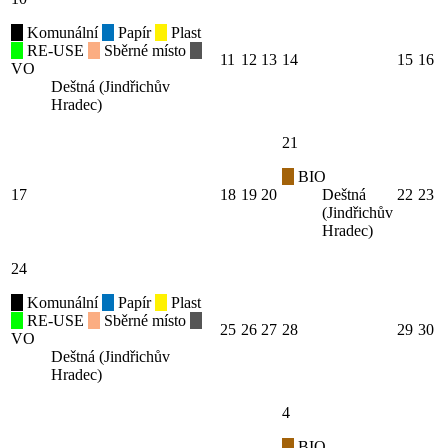
Komunální
Papír
Plast
RE-USE
Sběrné místo
11
12
13
14
15
16
VO
Deštná (Jindřichův
Hradec)
21
BIO
17
18
19
20
Deštná
22
23
(Jindřichův
Hradec)
24
Komunální
Papír
Plast
RE-USE
Sběrné místo
25
26
27
28
29
30
VO
Deštná (Jindřichův
Hradec)
4
BIO