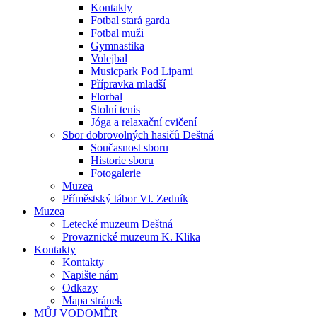
Kontakty
Fotbal stará garda
Fotbal muži
Gymnastika
Volejbal
Musicpark Pod Lipami
Přípravka mladší
Florbal
Stolní tenis
Jóga a relaxační cvičení
Sbor dobrovolných hasičů Deštná
Současnost sboru
Historie sboru
Fotogalerie
Muzea
Příměstský tábor Vl. Zedník
Muzea
Letecké muzeum Deštná
Provaznické muzeum K. Klika
Kontakty
Kontakty
Napište nám
Odkazy
Mapa stránek
MŮJ VODOMĚR