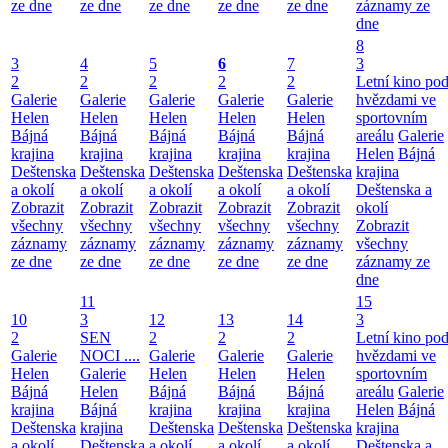
ze dne
ze dne
ze dne
ze dne
ze dne
záznamy ze
dne
8
3
4
5
6
7
3
2
2
2
2
2
Letní kino po
Galerie
Galerie
Galerie
Galerie
Galerie
hvězdami ve
Helen
Helen
Helen
Helen
Helen
sportovním
Bájná
Bájná
Bájná
Bájná
Bájná
areálu
Galerie
krajina
krajina
krajina
krajina
krajina
Helen
Bájná
Deštenska
Deštenska
Deštenska
Deštenska
Deštenska
krajina
a okolí
a okolí
a okolí
a okolí
a okolí
Deštenska a
Zobrazit
Zobrazit
Zobrazit
Zobrazit
Zobrazit
okolí
všechny
všechny
všechny
všechny
všechny
Zobrazit
záznamy
záznamy
záznamy
záznamy
záznamy
všechny
ze dne
ze dne
ze dne
ze dne
ze dne
záznamy ze
dne
11
15
10
3
12
13
14
3
2
SEN
2
2
2
Letní kino po
Galerie
NOCI ....
Galerie
Galerie
Galerie
hvězdami ve
Helen
Galerie
Helen
Helen
Helen
sportovním
Bájná
Helen
Bájná
Bájná
Bájná
areálu
Galerie
krajina
Bájná
krajina
krajina
krajina
Helen
Bájná
Deštenska
krajina
Deštenska
Deštenska
Deštenska
krajina
a okolí
Deštenska
a okolí
a okolí
a okolí
Deštenska a