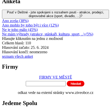
Anketa
Pouť v Deštné - jste spokojeni s rozsahem pouti - atrakce, prodejci,
doprovodné akce (sport, divadlo, ...)?
Ano zcela (38%)
Ano mohlo by toho být i více (12%)
Ne je toho málo (45%)
Ne mám výhrady (atrakce, stánkaři, kultura, sport, ..) (5%)
Hlasujte kliknutím na jednu z možností
Celkem hlasů: 110
Hlasování začalo: 25. 6. 2024
Hlasování končí: neomezeno
seznam všech anket
Firmy
FIRMY VE MĚSTĚ
odkaz vede na externí stránky www.ziveobce.cz
Jedeme Spolu