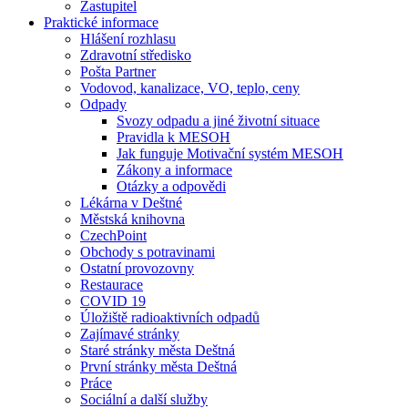
Zastupitel
Praktické informace
Hlášení rozhlasu
Zdravotní středisko
Pošta Partner
Vodovod, kanalizace, VO, teplo, ceny
Odpady
Svozy odpadu a jiné životní situace
Pravidla k MESOH
Jak funguje Motivační systém MESOH
Zákony a informace
Otázky a odpovědi
Lékárna v Deštné
Městská knihovna
CzechPoint
Obchody s potravinami
Ostatní provozovny
Restaurace
COVID 19
Úložiště radioaktivních odpadů
Zajímavé stránky
Staré stránky města Deštná
První stránky města Deštná
Práce
Sociální a další služby