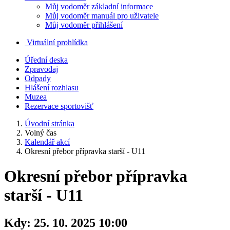
Můj vodoměr základní informace
Můj vodoměr manuál pro uživatele
Můj vodoměr přihlášení
Virtuální prohlídka
Úřední deska
Zpravodaj
Odpady
Hlášení rozhlasu
Muzea
Rezervace sportovišť
Úvodní stránka
Volný čas
Kalendář akcí
Okresní přebor přípravka starší - U11
Okresní přebor přípravka
starší - U11
Kdy:
25. 10. 2025 10:00