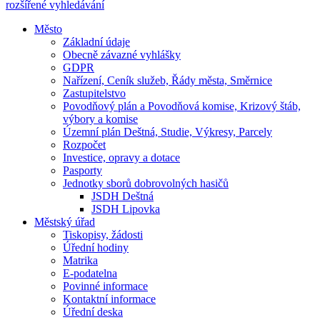
rozšířené vyhledávání
Město
Základní údaje
Obecně závazné vyhlášky
GDPR
Nařízení, Ceník služeb, Řády města, Směrnice
Zastupitelstvo
Povodňový plán a Povodňová komise, Krizový štáb,
výbory a komise
Územní plán Deštná, Studie, Výkresy, Parcely
Rozpočet
Investice, opravy a dotace
Pasporty
Jednotky sborů dobrovolných hasičů
JSDH Deštná
JSDH Lipovka
Městský úřad
Tiskopisy, žádosti
Úřední hodiny
Matrika
E-podatelna
Povinné informace
Kontaktní informace
Úřední deska