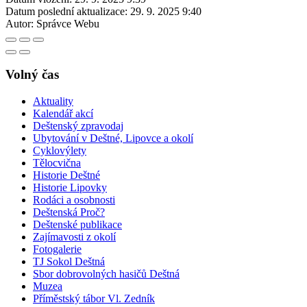
Datum poslední aktualizace:
29. 9. 2025 9:40
Autor:
Správce Webu
Volný čas
Aktuality
Kalendář akcí
Deštenský zpravodaj
Ubytování v Deštné, Lipovce a okolí
Cyklovýlety
Tělocvična
Historie Deštné
Historie Lipovky
Rodáci a osobnosti
Deštenská Proč?
Deštenské publikace
Zajímavosti z okolí
Fotogalerie
TJ Sokol Deštná
Sbor dobrovolných hasičů Deštná
Muzea
Příměstský tábor Vl. Zedník