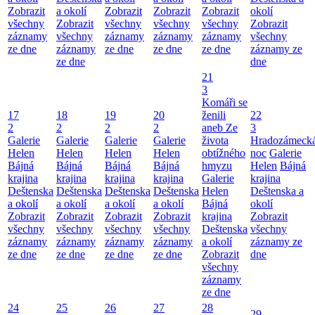
Zobrazit
a okolí
Zobrazit
Zobrazit
Zobrazit
okolí
všechny
Zobrazit
všechny
všechny
všechny
Zobrazit
záznamy
všechny
záznamy
záznamy
záznamy
všechny
ze dne
záznamy
ze dne
ze dne
ze dne
záznamy ze
ze dne
dne
21
3
Komáři se
17
18
19
20
ženili
22
2
2
2
2
aneb Ze
3
Galerie
Galerie
Galerie
Galerie
života
Hradozámeck
Helen
Helen
Helen
Helen
obtížného
noc
Galerie
Bájná
Bájná
Bájná
Bájná
hmyzu
Helen
Bájná
krajina
krajina
krajina
krajina
Galerie
krajina
Deštenska
Deštenska
Deštenska
Deštenska
Helen
Deštenska a
a okolí
a okolí
a okolí
a okolí
Bájná
okolí
Zobrazit
Zobrazit
Zobrazit
Zobrazit
krajina
Zobrazit
všechny
všechny
všechny
všechny
Deštenska
všechny
záznamy
záznamy
záznamy
záznamy
a okolí
záznamy ze
ze dne
ze dne
ze dne
ze dne
Zobrazit
dne
všechny
záznamy
ze dne
24
25
26
27
28
29