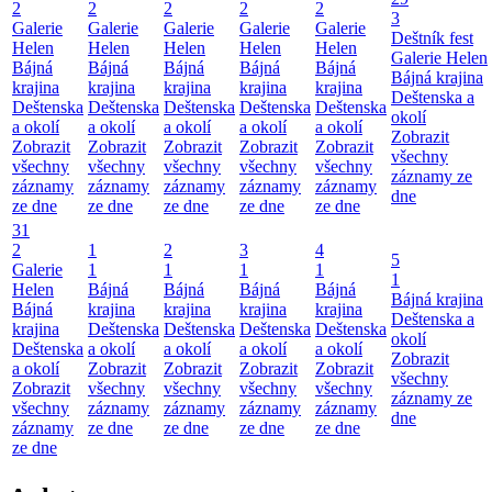
2
2
2
2
2
3
Galerie
Galerie
Galerie
Galerie
Galerie
Deštník fest
Helen
Helen
Helen
Helen
Helen
Galerie Helen
Bájná
Bájná
Bájná
Bájná
Bájná
Bájná krajina
krajina
krajina
krajina
krajina
krajina
Deštenska a
Deštenska
Deštenska
Deštenska
Deštenska
Deštenska
okolí
a okolí
a okolí
a okolí
a okolí
a okolí
Zobrazit
Zobrazit
Zobrazit
Zobrazit
Zobrazit
Zobrazit
všechny
všechny
všechny
všechny
všechny
všechny
záznamy ze
záznamy
záznamy
záznamy
záznamy
záznamy
dne
ze dne
ze dne
ze dne
ze dne
ze dne
31
2
1
2
3
4
5
Galerie
1
1
1
1
1
Helen
Bájná
Bájná
Bájná
Bájná
Bájná krajina
Bájná
krajina
krajina
krajina
krajina
Deštenska a
krajina
Deštenska
Deštenska
Deštenska
Deštenska
okolí
Deštenska
a okolí
a okolí
a okolí
a okolí
Zobrazit
a okolí
Zobrazit
Zobrazit
Zobrazit
Zobrazit
všechny
Zobrazit
všechny
všechny
všechny
všechny
záznamy ze
všechny
záznamy
záznamy
záznamy
záznamy
dne
záznamy
ze dne
ze dne
ze dne
ze dne
ze dne