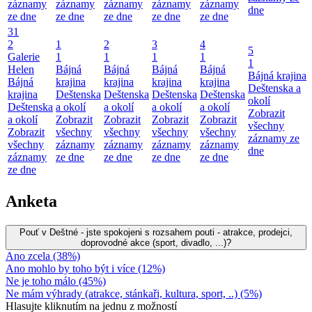
záznamy
záznamy
záznamy
záznamy
záznamy
dne
ze dne
ze dne
ze dne
ze dne
ze dne
31
2
1
2
3
4
5
Galerie
1
1
1
1
1
Helen
Bájná
Bájná
Bájná
Bájná
Bájná krajina
Bájná
krajina
krajina
krajina
krajina
Deštenska a
krajina
Deštenska
Deštenska
Deštenska
Deštenska
okolí
Deštenska
a okolí
a okolí
a okolí
a okolí
Zobrazit
a okolí
Zobrazit
Zobrazit
Zobrazit
Zobrazit
všechny
Zobrazit
všechny
všechny
všechny
všechny
záznamy ze
všechny
záznamy
záznamy
záznamy
záznamy
dne
záznamy
ze dne
ze dne
ze dne
ze dne
ze dne
Anketa
Pouť v Deštné - jste spokojeni s rozsahem pouti - atrakce, prodejci,
doprovodné akce (sport, divadlo, ...)?
Ano zcela (38%)
Ano mohlo by toho být i více (12%)
Ne je toho málo (45%)
Ne mám výhrady (atrakce, stánkaři, kultura, sport, ..) (5%)
Hlasujte kliknutím na jednu z možností