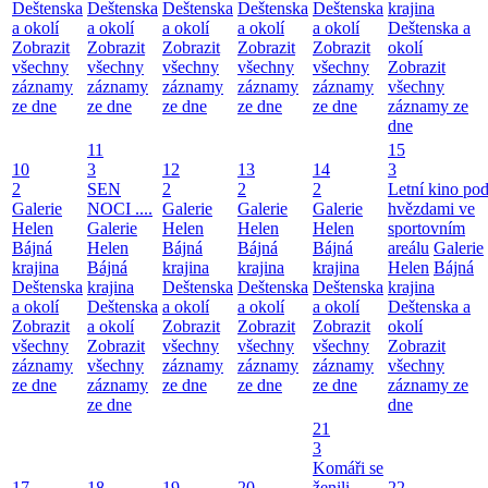
Deštenska
Deštenska
Deštenska
Deštenska
Deštenska
krajina
a okolí
a okolí
a okolí
a okolí
a okolí
Deštenska a
Zobrazit
Zobrazit
Zobrazit
Zobrazit
Zobrazit
okolí
všechny
všechny
všechny
všechny
všechny
Zobrazit
záznamy
záznamy
záznamy
záznamy
záznamy
všechny
ze dne
ze dne
ze dne
ze dne
ze dne
záznamy ze
dne
11
15
10
3
12
13
14
3
2
SEN
2
2
2
Letní kino po
Galerie
NOCI ....
Galerie
Galerie
Galerie
hvězdami ve
Helen
Galerie
Helen
Helen
Helen
sportovním
Bájná
Helen
Bájná
Bájná
Bájná
areálu
Galerie
krajina
Bájná
krajina
krajina
krajina
Helen
Bájná
Deštenska
krajina
Deštenska
Deštenska
Deštenska
krajina
a okolí
Deštenska
a okolí
a okolí
a okolí
Deštenska a
Zobrazit
a okolí
Zobrazit
Zobrazit
Zobrazit
okolí
všechny
Zobrazit
všechny
všechny
všechny
Zobrazit
záznamy
všechny
záznamy
záznamy
záznamy
všechny
ze dne
záznamy
ze dne
ze dne
ze dne
záznamy ze
ze dne
dne
21
3
Komáři se
17
18
19
20
ženili
22