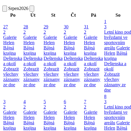
Srpen
2026
Po
Út
St
Čt
Pá
So
1
27
28
29
30
31
3
2
2
2
2
2
Letní kino po
Galerie
Galerie
Galerie
Galerie
Galerie
hvězdami ve
Helen
Helen
Helen
Helen
Helen
sportovním
Bájná
Bájná
Bájná
Bájná
Bájná
areálu
Galerie
krajina
krajina
krajina
krajina
krajina
Helen
Bájná
Deštenska
Deštenska
Deštenska
Deštenska
Deštenska
krajina
a okolí
a okolí
a okolí
a okolí
a okolí
Deštenska a
Zobrazit
Zobrazit
Zobrazit
Zobrazit
Zobrazit
okolí
všechny
všechny
všechny
všechny
všechny
Zobrazit
záznamy
záznamy
záznamy
záznamy
záznamy
všechny
ze dne
ze dne
ze dne
ze dne
ze dne
záznamy ze
dne
8
3
4
5
6
7
3
2
2
2
2
2
Letní kino po
Galerie
Galerie
Galerie
Galerie
Galerie
hvězdami ve
Helen
Helen
Helen
Helen
Helen
sportovním
Bájná
Bájná
Bájná
Bájná
Bájná
areálu
Galerie
krajina
krajina
krajina
krajina
krajina
Helen
Bájná