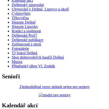
Kalendář akcí
Deštenský zpravodaj
Ubytování v Deštné, Lipovce a okolí
Cyklovýlety
Tělocvična
Historie Deštné
Historie Lipovky
Rodáci a osobnosti
Deštenská Proč?
Deštenské publikace
Zajímavosti z okolí
Fotogalerie
TJ Sokol Deštná
Sbor dobrovolných hasičů Deštná
Muzea
Příměstský tábor Vl. Zedník
Senioři
Zjednodušená verze stránek nejen pro seniory
Kalendář akcí