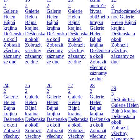
2
2
2
2
aneb Ze
3
Galerie
Galerie
Galerie
Galerie
života
Hradozámeck
Helen
Helen
Helen
Helen
obtížného
noc
Galerie
Bájná
Bájná
Bájná
Bájná
hmyzu
Helen
Bájná
krajina
krajina
krajina
krajina
Galerie
krajina
Deštenska
Deštenska
Deštenska
Deštenska
Helen
Deštenska a
a okolí
a okolí
a okolí
a okolí
Bájná
okolí
Zobrazit
Zobrazit
Zobrazit
Zobrazit
krajina
Zobrazit
všechny
všechny
všechny
všechny
Deštenska
všechny
záznamy
záznamy
záznamy
záznamy
a okolí
záznamy ze
ze dne
ze dne
ze dne
ze dne
Zobrazit
dne
všechny
záznamy
ze dne
24
25
26
27
28
29
2
2
2
2
2
3
Galerie
Galerie
Galerie
Galerie
Galerie
Deštník fest
Helen
Helen
Helen
Helen
Helen
Galerie Helen
Bájná
Bájná
Bájná
Bájná
Bájná
Bájná krajina
krajina
krajina
krajina
krajina
krajina
Deštenska a
Deštenska
Deštenska
Deštenska
Deštenska
Deštenska
okolí
a okolí
a okolí
a okolí
a okolí
a okolí
Zobrazit
Zobrazit
Zobrazit
Zobrazit
Zobrazit
Zobrazit
všechny
všechny
všechny
všechny
všechny
všechny
záznamy ze