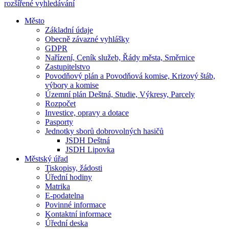
rozšířené vyhledávání
Město
Základní údaje
Obecně závazné vyhlášky
GDPR
Nařízení, Ceník služeb, Řády města, Směrnice
Zastupitelstvo
Povodňový plán a Povodňová komise, Krizový štáb,
výbory a komise
Územní plán Deštná, Studie, Výkresy, Parcely
Rozpočet
Investice, opravy a dotace
Pasporty
Jednotky sborů dobrovolných hasičů
JSDH Deštná
JSDH Lipovka
Městský úřad
Tiskopisy, žádosti
Úřední hodiny
Matrika
E-podatelna
Povinné informace
Kontaktní informace
Úřední deska