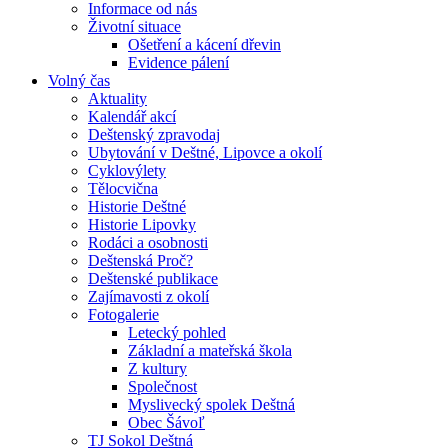
Informace od nás
Životní situace
Ošetření a kácení dřevin
Evidence pálení
Volný čas
Aktuality
Kalendář akcí
Deštenský zpravodaj
Ubytování v Deštné, Lipovce a okolí
Cyklovýlety
Tělocvična
Historie Deštné
Historie Lipovky
Rodáci a osobnosti
Deštenská Proč?
Deštenské publikace
Zajímavosti z okolí
Fotogalerie
Letecký pohled
Základní a mateřská škola
Z kultury
Společnost
Myslivecký spolek Deštná
Obec Šávoľ
TJ Sokol Deštná