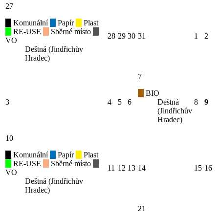
27
Komunální
Papír
Plast
RE-USE
Sběrné místo
28
29
30
31
1
2
VO
Deštná (Jindřichův
Hradec)
7
BIO
3
4
5
6
Deštná
8
9
(Jindřichův
Hradec)
10
Komunální
Papír
Plast
RE-USE
Sběrné místo
11
12
13
14
15
16
VO
Deštná (Jindřichův
Hradec)
21