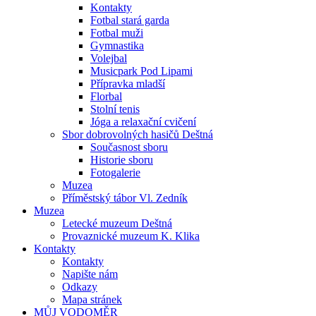
Kontakty
Fotbal stará garda
Fotbal muži
Gymnastika
Volejbal
Musicpark Pod Lipami
Přípravka mladší
Florbal
Stolní tenis
Jóga a relaxační cvičení
Sbor dobrovolných hasičů Deštná
Současnost sboru
Historie sboru
Fotogalerie
Muzea
Příměstský tábor Vl. Zedník
Muzea
Letecké muzeum Deštná
Provaznické muzeum K. Klika
Kontakty
Kontakty
Napište nám
Odkazy
Mapa stránek
MŮJ VODOMĚR