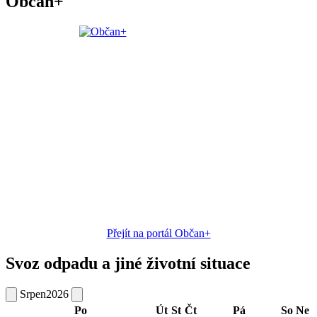
Občan+
Přejít na portál Občan+
Svoz odpadu a jiné životní situace
Srpen
2026
Po
Út
St
Čt
Pá
So
Ne