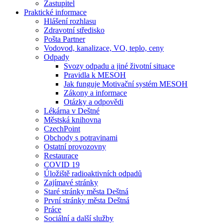
Zastupitel
Praktické informace
Hlášení rozhlasu
Zdravotní středisko
Pošta Partner
Vodovod, kanalizace, VO, teplo, ceny
Odpady
Svozy odpadu a jiné životní situace
Pravidla k MESOH
Jak funguje Motivační systém MESOH
Zákony a informace
Otázky a odpovědi
Lékárna v Deštné
Městská knihovna
CzechPoint
Obchody s potravinami
Ostatní provozovny
Restaurace
COVID 19
Úložiště radioaktivních odpadů
Zajímavé stránky
Staré stránky města Deštná
První stránky města Deštná
Práce
Sociální a další služby