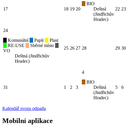
BIO
17
18
19
20
Deštná
22
23
(Jindřichův
Hradec)
24
Komunální
Papír
Plast
RE-USE
Sběrné místo
25
26
27
28
29
30
VO
Deštná (Jindřichův
Hradec)
4
BIO
31
1
2
3
Deštná
5
6
(Jindřichův
Hradec)
Kalendář svozu odpadu
Mobilní aplikace