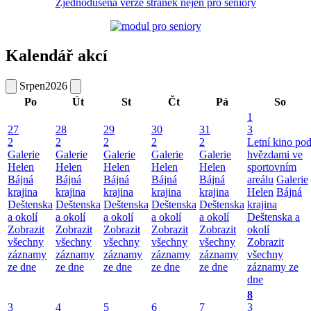
Zjednodušená verze stránek nejen pro seniory
Kalendář akcí
Srpen
2026
Po
Út
St
Čt
Pá
So
1
27
28
29
30
31
3
2
2
2
2
2
Letní kino po
Galerie
Galerie
Galerie
Galerie
Galerie
hvězdami ve
Helen
Helen
Helen
Helen
Helen
sportovním
Bájná
Bájná
Bájná
Bájná
Bájná
areálu
Galerie
krajina
krajina
krajina
krajina
krajina
Helen
Bájná
Deštenska
Deštenska
Deštenska
Deštenska
Deštenska
krajina
a okolí
a okolí
a okolí
a okolí
a okolí
Deštenska a
Zobrazit
Zobrazit
Zobrazit
Zobrazit
Zobrazit
okolí
všechny
všechny
všechny
všechny
všechny
Zobrazit
záznamy
záznamy
záznamy
záznamy
záznamy
všechny
ze dne
ze dne
ze dne
ze dne
ze dne
záznamy ze
dne
8
3
4
5
6
7
3