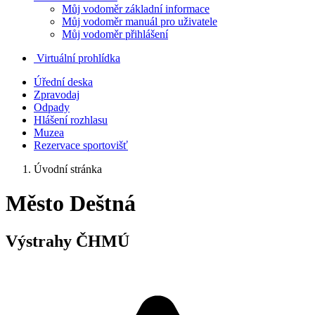
Můj vodoměr základní informace
Můj vodoměr manuál pro uživatele
Můj vodoměr přihlášení
Virtuální prohlídka
Úřední deska
Zpravodaj
Odpady
Hlášení rozhlasu
Muzea
Rezervace sportovišť
Úvodní stránka
Město Deštná
Výstrahy ČHMÚ