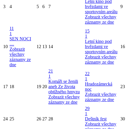
Letní kino pod
3
4
5
6
7
hvězdami ve
9
sportovním areálu
Zobrazit všechny
záznamy ze dne
11
15
1
1
SEN NOCI
Letní kino pod
....
10
12
13
14
hvězdami ve
16
Zobrazit
sportovním areálu
všechny
Zobrazit všechny
záznamy ze
záznamy ze dne
dne
21
22
1
1
Komáři se ženili
Hradozámecká
17
18
19
20
aneb Ze života
23
noc
obtížného hmyzu
Zobrazit všechny
Zobrazit všechny
záznamy ze dne
záznamy ze dne
29
1
24
25
26
27
28
Deštník fest
30
Zobrazit všechny