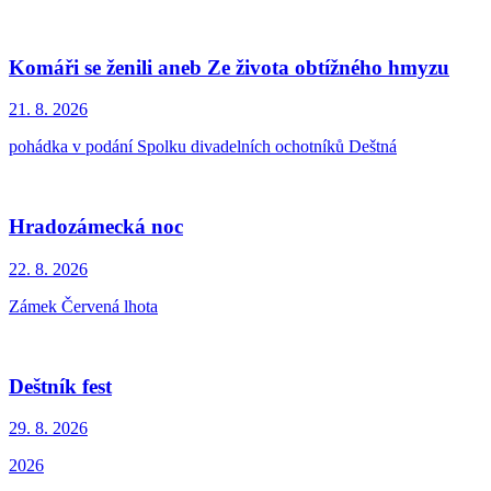
Komáři se ženili aneb Ze života obtížného hmyzu
21. 8.
2026
pohádka v podání Spolku divadelních ochotníků Deštná
Hradozámecká noc
22. 8.
2026
Zámek Červená lhota
Deštník fest
29. 8.
2026
2026