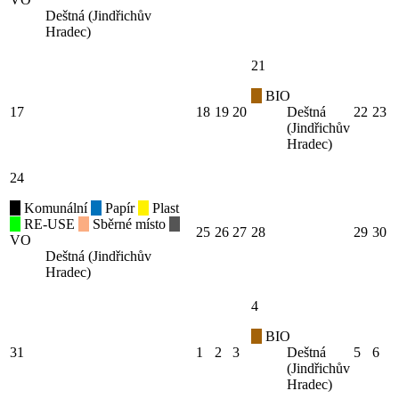
Deštná (Jindřichův
Hradec)
21
BIO
17
18
19
20
Deštná
22
23
(Jindřichův
Hradec)
24
Komunální
Papír
Plast
RE-USE
Sběrné místo
25
26
27
28
29
30
VO
Deštná (Jindřichův
Hradec)
4
BIO
31
1
2
3
Deštná
5
6
(Jindřichův
Hradec)