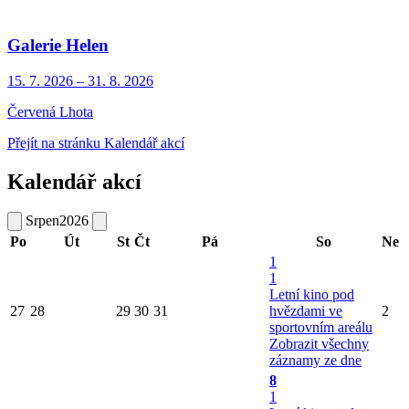
Galerie Helen
15. 7.
2026
–
31. 8.
2026
Červená Lhota
Přejít na stránku Kalendář akcí
Kalendář akcí
Srpen
2026
Po
Út
St
Čt
Pá
So
Ne
1
1
Letní kino pod
27
28
29
30
31
hvězdami ve
2
sportovním areálu
Zobrazit všechny
záznamy ze dne
8
1