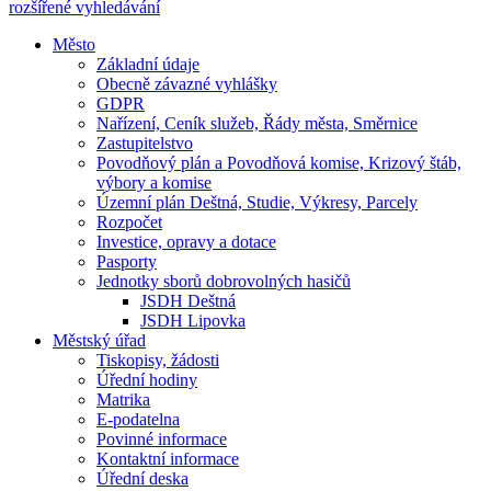
rozšířené vyhledávání
Město
Základní údaje
Obecně závazné vyhlášky
GDPR
Nařízení, Ceník služeb, Řády města, Směrnice
Zastupitelstvo
Povodňový plán a Povodňová komise, Krizový štáb,
výbory a komise
Územní plán Deštná, Studie, Výkresy, Parcely
Rozpočet
Investice, opravy a dotace
Pasporty
Jednotky sborů dobrovolných hasičů
JSDH Deštná
JSDH Lipovka
Městský úřad
Tiskopisy, žádosti
Úřední hodiny
Matrika
E-podatelna
Povinné informace
Kontaktní informace
Úřední deska