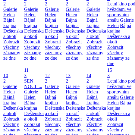
2
2
2
2
2
Letní kino po
Galerie
Galerie
Galerie
Galerie
Galerie
hvězdami ve
Helen
Helen
Helen
Helen
Helen
sportovním
Bájná
Bájná
Bájná
Bájná
Bájná
areálu
Galerie
krajina
krajina
krajina
krajina
krajina
Helen
Bájná
Deštenska
Deštenska
Deštenska
Deštenska
Deštenska
krajina
a okolí
a okolí
a okolí
a okolí
a okolí
Deštenska a
Zobrazit
Zobrazit
Zobrazit
Zobrazit
Zobrazit
okolí
všechny
všechny
všechny
všechny
všechny
Zobrazit
záznamy
záznamy
záznamy
záznamy
záznamy
všechny
ze dne
ze dne
ze dne
ze dne
ze dne
záznamy ze
dne
11
15
10
3
12
13
14
3
2
SEN
2
2
2
Letní kino po
Galerie
NOCI ....
Galerie
Galerie
Galerie
hvězdami ve
Helen
Galerie
Helen
Helen
Helen
sportovním
Bájná
Helen
Bájná
Bájná
Bájná
areálu
Galerie
krajina
Bájná
krajina
krajina
krajina
Helen
Bájná
Deštenska
krajina
Deštenska
Deštenska
Deštenska
krajina
a okolí
Deštenska
a okolí
a okolí
a okolí
Deštenska a
Zobrazit
a okolí
Zobrazit
Zobrazit
Zobrazit
okolí
všechny
Zobrazit
všechny
všechny
všechny
Zobrazit
záznamy
všechny
záznamy
záznamy
záznamy
všechny