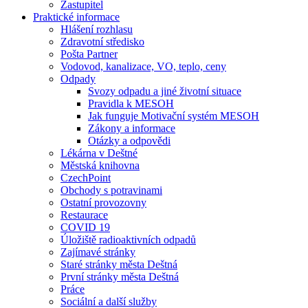
Zastupitel
Praktické informace
Hlášení rozhlasu
Zdravotní středisko
Pošta Partner
Vodovod, kanalizace, VO, teplo, ceny
Odpady
Svozy odpadu a jiné životní situace
Pravidla k MESOH
Jak funguje Motivační systém MESOH
Zákony a informace
Otázky a odpovědi
Lékárna v Deštné
Městská knihovna
CzechPoint
Obchody s potravinami
Ostatní provozovny
Restaurace
COVID 19
Úložiště radioaktivních odpadů
Zajímavé stránky
Staré stránky města Deštná
První stránky města Deštná
Práce
Sociální a další služby