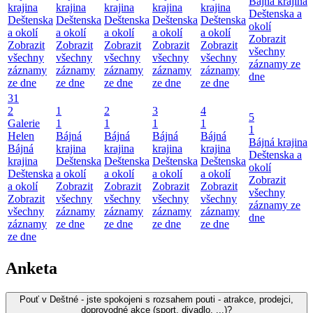
Bájná krajina
krajina
krajina
krajina
krajina
krajina
Deštenska a
Deštenska
Deštenska
Deštenska
Deštenska
Deštenska
okolí
a okolí
a okolí
a okolí
a okolí
a okolí
Zobrazit
Zobrazit
Zobrazit
Zobrazit
Zobrazit
Zobrazit
všechny
všechny
všechny
všechny
všechny
všechny
záznamy ze
záznamy
záznamy
záznamy
záznamy
záznamy
dne
ze dne
ze dne
ze dne
ze dne
ze dne
31
2
1
2
3
4
5
Galerie
1
1
1
1
1
Helen
Bájná
Bájná
Bájná
Bájná
Bájná krajina
Bájná
krajina
krajina
krajina
krajina
Deštenska a
krajina
Deštenska
Deštenska
Deštenska
Deštenska
okolí
Deštenska
a okolí
a okolí
a okolí
a okolí
Zobrazit
a okolí
Zobrazit
Zobrazit
Zobrazit
Zobrazit
všechny
Zobrazit
všechny
všechny
všechny
všechny
záznamy ze
všechny
záznamy
záznamy
záznamy
záznamy
dne
záznamy
ze dne
ze dne
ze dne
ze dne
ze dne
Anketa
Pouť v Deštné - jste spokojeni s rozsahem pouti - atrakce, prodejci,
doprovodné akce (sport, divadlo, ...)?