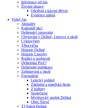
Informace od nás
Životní situace
Ošetření a kácení dřevin
Evidence pálení
Volný čas
Aktuality
Kalendář akcí
Deštenský zpravodaj
Ubytování v Deštné, Lipovce a okolí
Cyklovýlety
Tělocvična
Historie Deštné
Historie Lipovky
Rodáci a osobnosti
Deštenská Proč?
Deštenské publikace
Zajímavosti z okolí
Fotogalerie
Letecký pohled
Základní a mateřská škola
Z kultury
Společnost
Myslivecký spolek Deštná
Obec Šávoľ
TJ Sokol Deštná