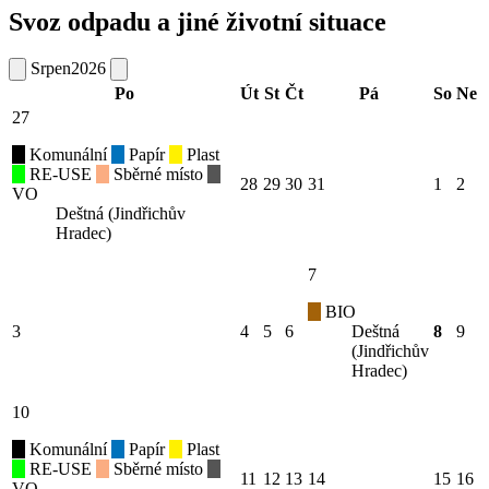
Svoz odpadu a jiné životní situace
Srpen
2026
Po
Út
St
Čt
Pá
So
Ne
27
Komunální
Papír
Plast
RE-USE
Sběrné místo
28
29
30
31
1
2
VO
Deštná (Jindřichův
Hradec)
7
BIO
3
4
5
6
Deštná
8
9
(Jindřichův
Hradec)
10
Komunální
Papír
Plast
RE-USE
Sběrné místo
11
12
13
14
15
16
VO