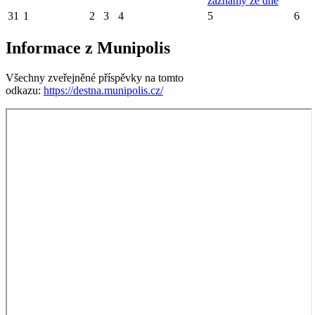
záznamy ze dne
31
1
2
3
4
5
6
Informace z Munipolis
Všechny zveřejněné příspěvky na tomto
odkazu:
https://destna.munipolis.cz/