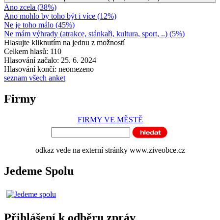
Ano zcela (38%)
Ano mohlo by toho být i více (12%)
Ne je toho málo (45%)
Ne mám výhrady (atrakce, stánkaři, kultura, sport, ..) (5%)
Hlasujte kliknutím na jednu z možností
Celkem hlasů: 110
Hlasování začalo: 25. 6. 2024
Hlasování končí: neomezeno
seznam všech anket
Firmy
FIRMY VE MĚSTĚ
odkaz vede na externí stránky www.ziveobce.cz
Jedeme Spolu
Přihlášení k odběru zpráv