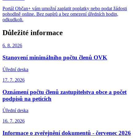
Portál Občan+ vám umožní zaplatit poplatky nebo podat žádosti
pohodlně online. Bez papírů a bez omezení úředních hodin,
odkudkoli.
Důležité informace
6. 8.
2026
Stanovení minimálního počtu členů OVK
Úřední deska
17. 7.
2026
Oznámení počtu členů zastupitelstva obce a počet
podpisů na peticích
Úřední deska
16. 7.
2026
Informace o zveřejnění dokumentů - červenec 2026