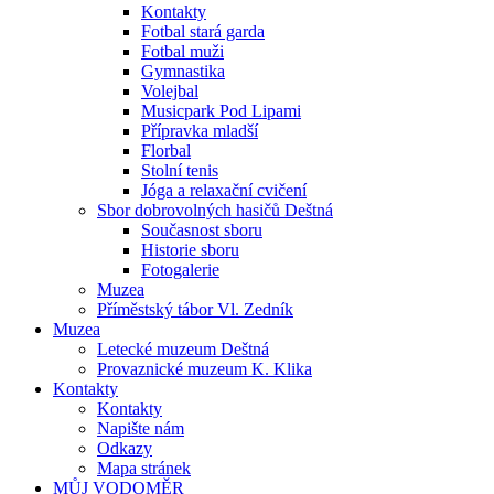
Kontakty
Fotbal stará garda
Fotbal muži
Gymnastika
Volejbal
Musicpark Pod Lipami
Přípravka mladší
Florbal
Stolní tenis
Jóga a relaxační cvičení
Sbor dobrovolných hasičů Deštná
Současnost sboru
Historie sboru
Fotogalerie
Muzea
Příměstský tábor Vl. Zedník
Muzea
Letecké muzeum Deštná
Provaznické muzeum K. Klika
Kontakty
Kontakty
Napište nám
Odkazy
Mapa stránek
MŮJ VODOMĚR