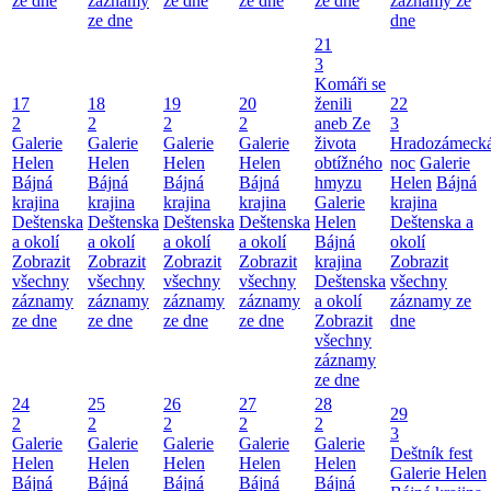
ze dne
záznamy
ze dne
ze dne
ze dne
záznamy ze
ze dne
dne
21
3
Komáři se
17
18
19
20
ženili
22
2
2
2
2
aneb Ze
3
Galerie
Galerie
Galerie
Galerie
života
Hradozámeck
Helen
Helen
Helen
Helen
obtížného
noc
Galerie
Bájná
Bájná
Bájná
Bájná
hmyzu
Helen
Bájná
krajina
krajina
krajina
krajina
Galerie
krajina
Deštenska
Deštenska
Deštenska
Deštenska
Helen
Deštenska a
a okolí
a okolí
a okolí
a okolí
Bájná
okolí
Zobrazit
Zobrazit
Zobrazit
Zobrazit
krajina
Zobrazit
všechny
všechny
všechny
všechny
Deštenska
všechny
záznamy
záznamy
záznamy
záznamy
a okolí
záznamy ze
ze dne
ze dne
ze dne
ze dne
Zobrazit
dne
všechny
záznamy
ze dne
24
25
26
27
28
29
2
2
2
2
2
3
Galerie
Galerie
Galerie
Galerie
Galerie
Deštník fest
Helen
Helen
Helen
Helen
Helen
Galerie Helen
Bájná
Bájná
Bájná
Bájná
Bájná