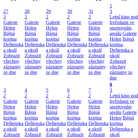
1
27
28
29
30
31
3
2
2
2
2
2
Letní kino po
Galerie
Galerie
Galerie
Galerie
Galerie
hvězdami ve
Helen
Helen
Helen
Helen
Helen
sportovním
Bájná
Bájná
Bájná
Bájná
Bájná
areálu
Galerie
krajina
krajina
krajina
krajina
krajina
Helen
Bájná
Deštenska
Deštenska
Deštenska
Deštenska
Deštenska
krajina
a okolí
a okolí
a okolí
a okolí
a okolí
Deštenska a
Zobrazit
Zobrazit
Zobrazit
Zobrazit
Zobrazit
okolí
všechny
všechny
všechny
všechny
všechny
Zobrazit
záznamy
záznamy
záznamy
záznamy
záznamy
všechny
ze dne
ze dne
ze dne
ze dne
ze dne
záznamy ze
dne
8
3
4
5
6
7
3
2
2
2
2
2
Letní kino po
Galerie
Galerie
Galerie
Galerie
Galerie
hvězdami ve
Helen
Helen
Helen
Helen
Helen
sportovním
Bájná
Bájná
Bájná
Bájná
Bájná
areálu
Galerie
krajina
krajina
krajina
krajina
krajina
Helen
Bájná
Deštenska
Deštenska
Deštenska
Deštenska
Deštenska
krajina
a okolí
a okolí
a okolí
a okolí
a okolí
Deštenska a
Zobrazit
Zobrazit
Zobrazit
Zobrazit
Zobrazit
okolí