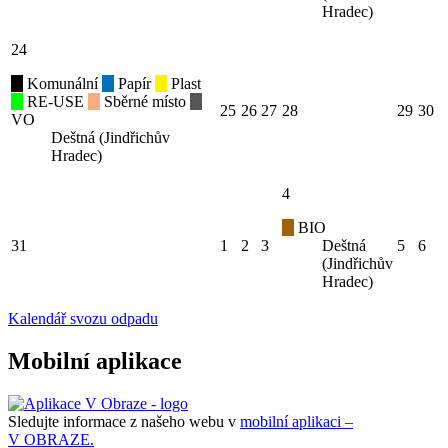
Hradec)
24
Komunální
Papír
Plast
RE-USE
Sběrné místo
25
26
27
28
29
30
VO
Deštná (Jindřichův
Hradec)
4
BIO
31
1
2
3
Deštná
5
6
(Jindřichův
Hradec)
Kalendář svozu odpadu
Mobilní aplikace
Sledujte informace z našeho webu v
mobilní aplikaci –
V OBRAZE.