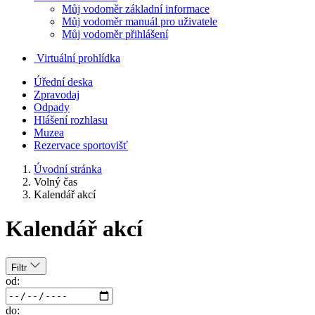
Můj vodoměr základní informace
Můj vodoměr manuál pro uživatele
Můj vodoměr přihlášení
Virtuální prohlídka
Úřední deska
Zpravodaj
Odpady
Hlášení rozhlasu
Muzea
Rezervace sportovišť
Úvodní stránka
Volný čas
Kalendář akcí
Kalendář akcí
Filtr
od:
do: