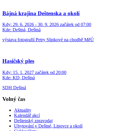
Bájná krajina Deštenska a okolí
Kdy:
29. 6. 2026 - 30. 9. 2026 začátek od 07:00
Kde:
Deštná, Deštná
výstava fotografií Petry Slipkové na chodbě MěÚ
Hasičský ples
Kdy:
15. 1. 2027 začátek od 20:00
Kde:
KD, Deštná
SDH Deštná
Volný čas
Aktuality
Kalendář akcí
Deštenský zpravodaj
Ubytování v Deštné, Lipovce a okolí