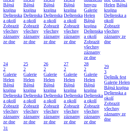
Bájná
Bájná
Bájná
Bájná
hmyzu
Helen
Bájná
krajina
krajina
krajina
krajina
Galerie
krajina
Deštenska
Deštenska
Deštenska
Deštenska
Helen
Deštenska a
a okolí
a okolí
a okolí
a okolí
Bájná
okolí
Zobrazit
Zobrazit
Zobrazit
Zobrazit
krajina
Zobrazit
všechny
všechny
všechny
všechny
Deštenska
všechny
záznamy
záznamy
záznamy
záznamy
a okolí
záznamy ze
ze dne
ze dne
ze dne
ze dne
Zobrazit
dne
všechny
záznamy
ze dne
24
25
26
27
28
29
2
2
2
2
2
3
Galerie
Galerie
Galerie
Galerie
Galerie
Deštník fest
Helen
Helen
Helen
Helen
Helen
Galerie Helen
Bájná
Bájná
Bájná
Bájná
Bájná
Bájná krajina
krajina
krajina
krajina
krajina
krajina
Deštenska a
Deštenska
Deštenska
Deštenska
Deštenska
Deštenska
okolí
a okolí
a okolí
a okolí
a okolí
a okolí
Zobrazit
Zobrazit
Zobrazit
Zobrazit
Zobrazit
Zobrazit
všechny
všechny
všechny
všechny
všechny
všechny
záznamy ze
záznamy
záznamy
záznamy
záznamy
záznamy
dne
ze dne
ze dne
ze dne
ze dne
ze dne
31