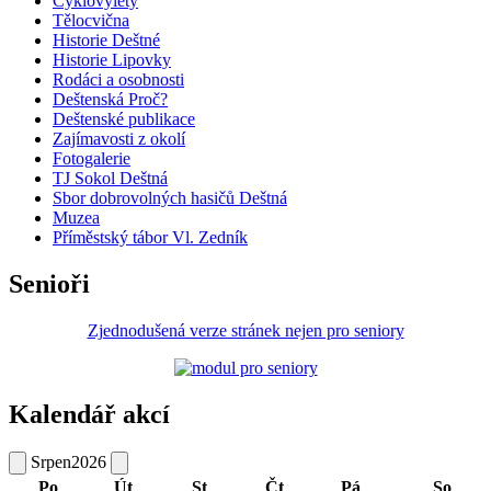
Cyklovýlety
Tělocvična
Historie Deštné
Historie Lipovky
Rodáci a osobnosti
Deštenská Proč?
Deštenské publikace
Zajímavosti z okolí
Fotogalerie
TJ Sokol Deštná
Sbor dobrovolných hasičů Deštná
Muzea
Příměstský tábor Vl. Zedník
Senioři
Zjednodušená verze stránek nejen pro seniory
Kalendář akcí
Srpen
2026
Po
Út
St
Čt
Pá
So