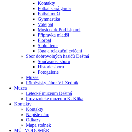
Kontakty
Fotbal stará garda
Fotbal muži
Gymnastika
Volejbal
Musicpark Pod Lipami
Přípravka mladší
Florbal
Stolní tenis
Jóga a relaxační cvičení
Sbor dobrovolných hasičů Deštná
Současnost sboru
Historie sboru
Fotogalerie
Muzea
Příměstský tábor Vl. Zedník
Muzea
Letecké muzeum Deštná
Provaznické muzeum K. Klika
Kontakty
Kontakty
Napište nám
Odkazy
Mapa stránek
MŮJ VODOMĚR