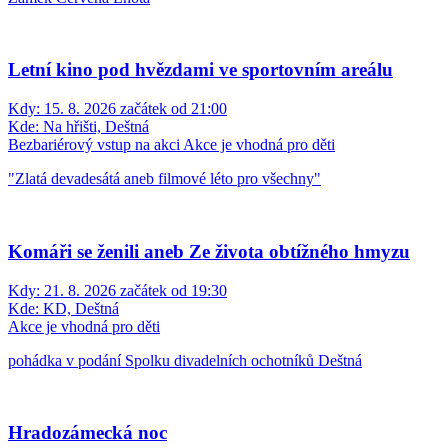
Letní kino pod hvězdami ve sportovním areálu
Kdy:
15. 8. 2026 začátek od 21:00
Kde:
Na hřišti, Deštná
Bezbariérový vstup na akci
Akce je vhodná pro děti
"Zlatá devadesátá aneb filmové léto pro všechny"
Komáři se ženili aneb Ze života obtížného hmyzu
Kdy:
21. 8. 2026 začátek od 19:30
Kde:
KD, Deštná
Akce je vhodná pro děti
pohádka v podání Spolku divadelních ochotníků Deštná
Hradozámecká noc