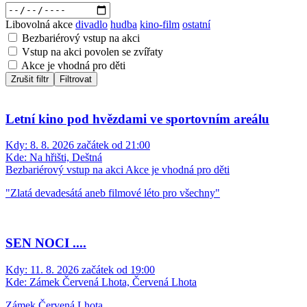
Libovolná akce
divadlo
hudba
kino-film
ostatní
Bezbariérový vstup na akci
Vstup na akci povolen se zvířaty
Akce je vhodná pro děti
Zrušit filtr
Filtrovat
Letní kino pod hvězdami ve sportovním areálu
Kdy:
8. 8. 2026 začátek od 21:00
Kde:
Na hřišti, Deštná
Bezbariérový vstup na akci
Akce je vhodná pro děti
"Zlatá devadesátá aneb filmové léto pro všechny"
SEN NOCI ....
Kdy:
11. 8. 2026 začátek od 19:00
Kde:
Zámek Červená Lhota, Červená Lhota
Zámek Červená Lhota