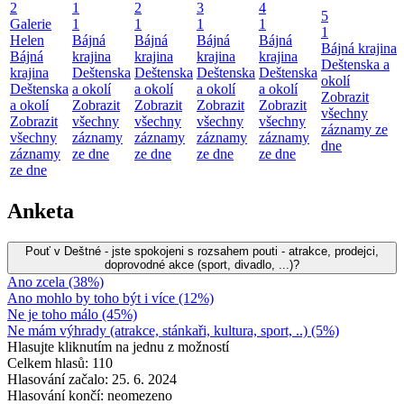
2
1
2
3
4
5
Galerie
1
1
1
1
1
Helen
Bájná
Bájná
Bájná
Bájná
Bájná krajina
Bájná
krajina
krajina
krajina
krajina
Deštenska a
krajina
Deštenska
Deštenska
Deštenska
Deštenska
okolí
Deštenska
a okolí
a okolí
a okolí
a okolí
Zobrazit
a okolí
Zobrazit
Zobrazit
Zobrazit
Zobrazit
všechny
Zobrazit
všechny
všechny
všechny
všechny
záznamy ze
všechny
záznamy
záznamy
záznamy
záznamy
dne
záznamy
ze dne
ze dne
ze dne
ze dne
ze dne
Anketa
Pouť v Deštné - jste spokojeni s rozsahem pouti - atrakce, prodejci,
doprovodné akce (sport, divadlo, ...)?
Ano zcela (38%)
Ano mohlo by toho být i více (12%)
Ne je toho málo (45%)
Ne mám výhrady (atrakce, stánkaři, kultura, sport, ..) (5%)
Hlasujte kliknutím na jednu z možností
Celkem hlasů: 110
Hlasování začalo: 25. 6. 2024
Hlasování končí: neomezeno