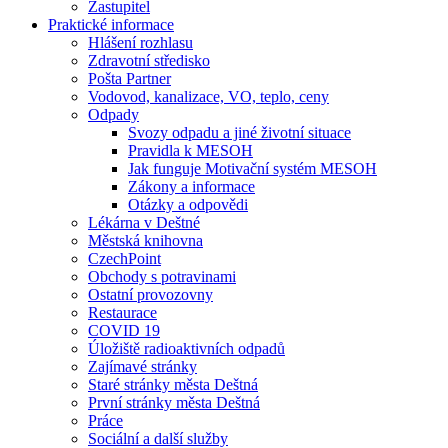
Zastupitel
Praktické informace
Hlášení rozhlasu
Zdravotní středisko
Pošta Partner
Vodovod, kanalizace, VO, teplo, ceny
Odpady
Svozy odpadu a jiné životní situace
Pravidla k MESOH
Jak funguje Motivační systém MESOH
Zákony a informace
Otázky a odpovědi
Lékárna v Deštné
Městská knihovna
CzechPoint
Obchody s potravinami
Ostatní provozovny
Restaurace
COVID 19
Úložiště radioaktivních odpadů
Zajímavé stránky
Staré stránky města Deštná
První stránky města Deštná
Práce
Sociální a další služby