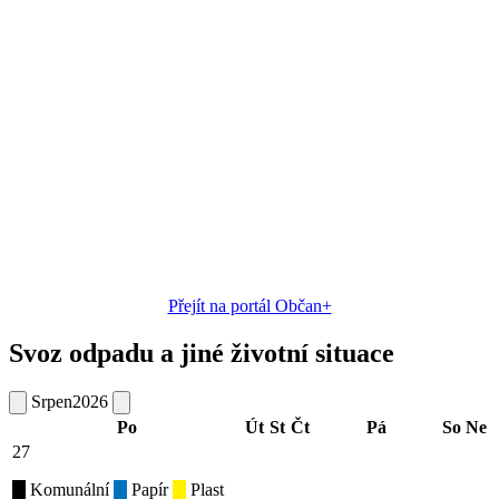
Přejít na portál Občan+
Svoz odpadu a jiné životní situace
Srpen
2026
Po
Út
St
Čt
Pá
So
Ne
27
Komunální
Papír
Plast