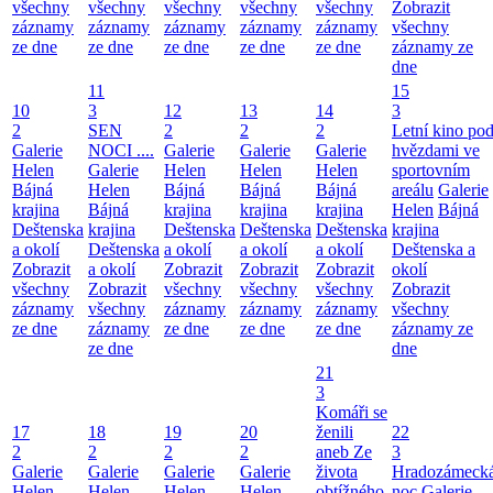
všechny
všechny
všechny
všechny
všechny
Zobrazit
záznamy
záznamy
záznamy
záznamy
záznamy
všechny
ze dne
ze dne
ze dne
ze dne
ze dne
záznamy ze
dne
11
15
10
3
12
13
14
3
2
SEN
2
2
2
Letní kino po
Galerie
NOCI ....
Galerie
Galerie
Galerie
hvězdami ve
Helen
Galerie
Helen
Helen
Helen
sportovním
Bájná
Helen
Bájná
Bájná
Bájná
areálu
Galerie
krajina
Bájná
krajina
krajina
krajina
Helen
Bájná
Deštenska
krajina
Deštenska
Deštenska
Deštenska
krajina
a okolí
Deštenska
a okolí
a okolí
a okolí
Deštenska a
Zobrazit
a okolí
Zobrazit
Zobrazit
Zobrazit
okolí
všechny
Zobrazit
všechny
všechny
všechny
Zobrazit
záznamy
všechny
záznamy
záznamy
záznamy
všechny
ze dne
záznamy
ze dne
ze dne
ze dne
záznamy ze
ze dne
dne
21
3
Komáři se
17
18
19
20
ženili
22
2
2
2
2
aneb Ze
3
Galerie
Galerie
Galerie
Galerie
života
Hradozámeck
Helen
Helen
Helen
Helen
obtížného
noc
Galerie