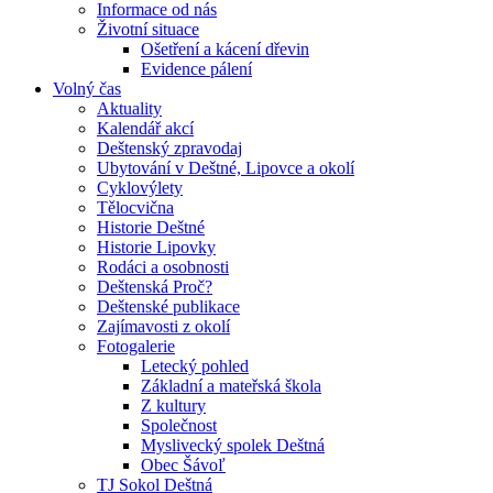
Informace od nás
Životní situace
Ošetření a kácení dřevin
Evidence pálení
Volný čas
Aktuality
Kalendář akcí
Deštenský zpravodaj
Ubytování v Deštné, Lipovce a okolí
Cyklovýlety
Tělocvična
Historie Deštné
Historie Lipovky
Rodáci a osobnosti
Deštenská Proč?
Deštenské publikace
Zajímavosti z okolí
Fotogalerie
Letecký pohled
Základní a mateřská škola
Z kultury
Společnost
Myslivecký spolek Deštná
Obec Šávoľ
TJ Sokol Deštná