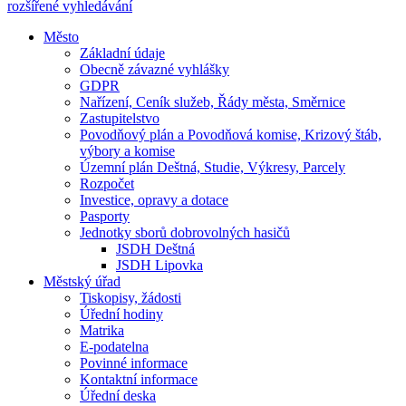
rozšířené vyhledávání
Město
Základní údaje
Obecně závazné vyhlášky
GDPR
Nařízení, Ceník služeb, Řády města, Směrnice
Zastupitelstvo
Povodňový plán a Povodňová komise, Krizový štáb,
výbory a komise
Územní plán Deštná, Studie, Výkresy, Parcely
Rozpočet
Investice, opravy a dotace
Pasporty
Jednotky sborů dobrovolných hasičů
JSDH Deštná
JSDH Lipovka
Městský úřad
Tiskopisy, žádosti
Úřední hodiny
Matrika
E-podatelna
Povinné informace
Kontaktní informace
Úřední deska