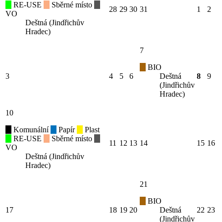
RE-USE
Sběrné místo
28
29
30
31
1
2
VO
Deštná (Jindřichův
Hradec)
7
BIO
3
4
5
6
Deštná
8
9
(Jindřichův
Hradec)
10
Komunální
Papír
Plast
RE-USE
Sběrné místo
11
12
13
14
15
16
VO
Deštná (Jindřichův
Hradec)
21
BIO
17
18
19
20
Deštná
22
23
(Jindřichův