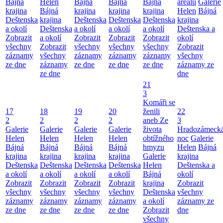
Bájná
Helen
Bájná
Bájná
Bájná
areálu
Galerie
krajina
Bájná
krajina
krajina
krajina
Helen
Bájná
Deštenska
krajina
Deštenska
Deštenska
Deštenska
krajina
a okolí
Deštenska
a okolí
a okolí
a okolí
Deštenska a
Zobrazit
a okolí
Zobrazit
Zobrazit
Zobrazit
okolí
všechny
Zobrazit
všechny
všechny
všechny
Zobrazit
záznamy
všechny
záznamy
záznamy
záznamy
všechny
ze dne
záznamy
ze dne
ze dne
ze dne
záznamy ze
ze dne
dne
21
3
Komáři se
17
18
19
20
ženili
22
2
2
2
2
aneb Ze
3
Galerie
Galerie
Galerie
Galerie
života
Hradozámeck
Helen
Helen
Helen
Helen
obtížného
noc
Galerie
Bájná
Bájná
Bájná
Bájná
hmyzu
Helen
Bájná
krajina
krajina
krajina
krajina
Galerie
krajina
Deštenska
Deštenska
Deštenska
Deštenska
Helen
Deštenska a
a okolí
a okolí
a okolí
a okolí
Bájná
okolí
Zobrazit
Zobrazit
Zobrazit
Zobrazit
krajina
Zobrazit
všechny
všechny
všechny
všechny
Deštenska
všechny
záznamy
záznamy
záznamy
záznamy
a okolí
záznamy ze
ze dne
ze dne
ze dne
ze dne
Zobrazit
dne
všechny