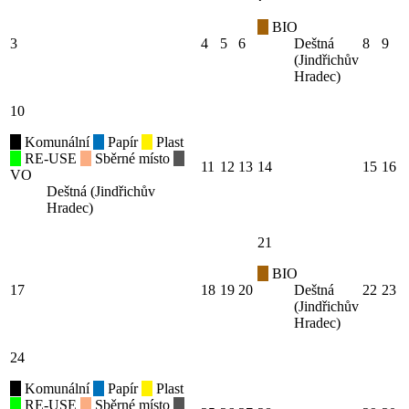
BIO
3
4
5
6
Deštná
8
9
(Jindřichův
Hradec)
10
Komunální
Papír
Plast
RE-USE
Sběrné místo
11
12
13
14
15
16
VO
Deštná (Jindřichův
Hradec)
21
BIO
17
18
19
20
Deštná
22
23
(Jindřichův
Hradec)
24
Komunální
Papír
Plast
RE-USE
Sběrné místo