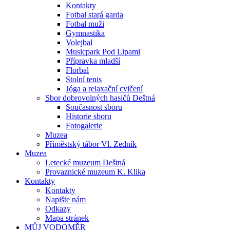
Kontakty
Fotbal stará garda
Fotbal muži
Gymnastika
Volejbal
Musicpark Pod Lipami
Přípravka mladší
Florbal
Stolní tenis
Jóga a relaxační cvičení
Sbor dobrovolných hasičů Deštná
Současnost sboru
Historie sboru
Fotogalerie
Muzea
Příměstský tábor Vl. Zedník
Muzea
Letecké muzeum Deštná
Provaznické muzeum K. Klika
Kontakty
Kontakty
Napište nám
Odkazy
Mapa stránek
MŮJ VODOMĚR