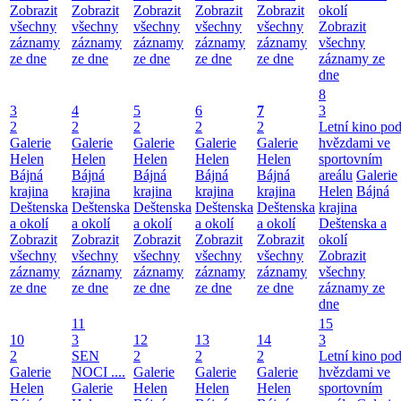
Zobrazit
Zobrazit
Zobrazit
Zobrazit
Zobrazit
okolí
všechny
všechny
všechny
všechny
všechny
Zobrazit
záznamy
záznamy
záznamy
záznamy
záznamy
všechny
ze dne
ze dne
ze dne
ze dne
ze dne
záznamy ze
dne
8
3
4
5
6
7
3
2
2
2
2
2
Letní kino po
Galerie
Galerie
Galerie
Galerie
Galerie
hvězdami ve
Helen
Helen
Helen
Helen
Helen
sportovním
Bájná
Bájná
Bájná
Bájná
Bájná
areálu
Galerie
krajina
krajina
krajina
krajina
krajina
Helen
Bájná
Deštenska
Deštenska
Deštenska
Deštenska
Deštenska
krajina
a okolí
a okolí
a okolí
a okolí
a okolí
Deštenska a
Zobrazit
Zobrazit
Zobrazit
Zobrazit
Zobrazit
okolí
všechny
všechny
všechny
všechny
všechny
Zobrazit
záznamy
záznamy
záznamy
záznamy
záznamy
všechny
ze dne
ze dne
ze dne
ze dne
ze dne
záznamy ze
dne
11
15
10
3
12
13
14
3
2
SEN
2
2
2
Letní kino po
Galerie
NOCI ....
Galerie
Galerie
Galerie
hvězdami ve
Helen
Galerie
Helen
Helen
Helen
sportovním