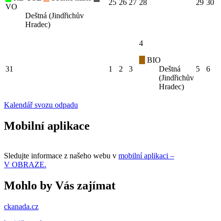
25
26
27
28
29
30
VO
Deštná (Jindřichův
Hradec)
4
BIO
31
1
2
3
Deštná
5
6
(Jindřichův
Hradec)
Kalendář svozu odpadu
Mobilní aplikace
Sledujte informace z našeho webu v
mobilní aplikaci –
V OBRAZE.
Mohlo by Vás zajímat
ckanada.cz