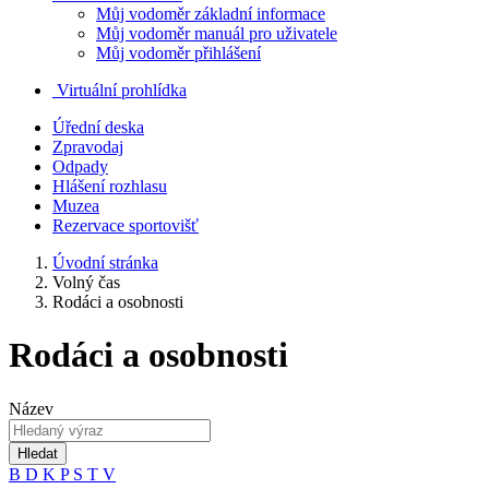
Můj vodoměr základní informace
Můj vodoměr manuál pro uživatele
Můj vodoměr přihlášení
Virtuální prohlídka
Úřední deska
Zpravodaj
Odpady
Hlášení rozhlasu
Muzea
Rezervace sportovišť
Úvodní stránka
Volný čas
Rodáci a osobnosti
Rodáci a osobnosti
Název
Hledat
B
D
K
P
S
T
V