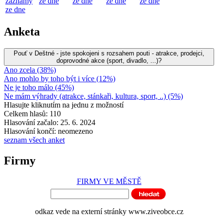
záznamy
ze dne
ze dne
ze dne
ze dne
ze dne
Anketa
Pouť v Deštné - jste spokojeni s rozsahem pouti - atrakce, prodejci,
doprovodné akce (sport, divadlo, ...)?
Ano zcela (38%)
Ano mohlo by toho být i více (12%)
Ne je toho málo (45%)
Ne mám výhrady (atrakce, stánkaři, kultura, sport, ..) (5%)
Hlasujte kliknutím na jednu z možností
Celkem hlasů: 110
Hlasování začalo: 25. 6. 2024
Hlasování končí: neomezeno
seznam všech anket
Firmy
FIRMY VE MĚSTĚ
odkaz vede na externí stránky www.ziveobce.cz