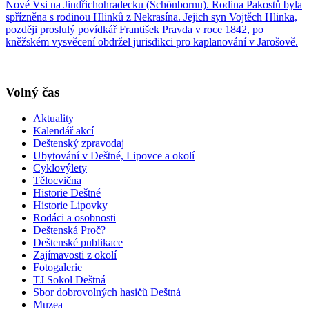
Nové Vsi na Jindřichohradecku (Schönbornu). Rodina Pakostů byla
spřízněna s rodinou Hlinků z Nekrasína. Jejich syn Vojtěch Hlinka,
později proslulý povídkář František Pravda v roce 1842, po
kněžském vysvěcení obdržel jurisdikci pro kaplanování v Jarošově.
Volný čas
Aktuality
Kalendář akcí
Deštenský zpravodaj
Ubytování v Deštné, Lipovce a okolí
Cyklovýlety
Tělocvična
Historie Deštné
Historie Lipovky
Rodáci a osobnosti
Deštenská Proč?
Deštenské publikace
Zajímavosti z okolí
Fotogalerie
TJ Sokol Deštná
Sbor dobrovolných hasičů Deštná
Muzea