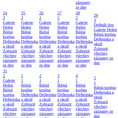
záznamy
ze dne
24
25
26
27
28
29
2
2
2
2
2
3
Galerie
Galerie
Galerie
Galerie
Galerie
Deštník fest
Helen
Helen
Helen
Helen
Helen
Galerie Helen
Bájná
Bájná
Bájná
Bájná
Bájná
Bájná krajina
krajina
krajina
krajina
krajina
krajina
Deštenska a
Deštenska
Deštenska
Deštenska
Deštenska
Deštenska
okolí
a okolí
a okolí
a okolí
a okolí
a okolí
Zobrazit
Zobrazit
Zobrazit
Zobrazit
Zobrazit
Zobrazit
všechny
všechny
všechny
všechny
všechny
všechny
záznamy ze
záznamy
záznamy
záznamy
záznamy
záznamy
dne
ze dne
ze dne
ze dne
ze dne
ze dne
31
2
1
2
3
4
5
Galerie
1
1
1
1
1
Helen
Bájná
Bájná
Bájná
Bájná
Bájná krajina
Bájná
krajina
krajina
krajina
krajina
Deštenska a
krajina
Deštenska
Deštenska
Deštenska
Deštenska
okolí
Deštenska
a okolí
a okolí
a okolí
a okolí
Zobrazit
a okolí
Zobrazit
Zobrazit
Zobrazit
Zobrazit
všechny
Zobrazit
všechny
všechny
všechny
všechny
záznamy ze
všechny
záznamy
záznamy
záznamy
záznamy
dne