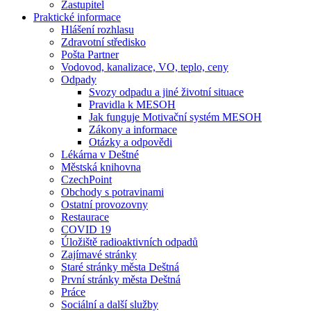
Zastupitel
Praktické informace
Hlášení rozhlasu
Zdravotní středisko
Pošta Partner
Vodovod, kanalizace, VO, teplo, ceny
Odpady
Svozy odpadu a jiné životní situace
Pravidla k MESOH
Jak funguje Motivační systém MESOH
Zákony a informace
Otázky a odpovědi
Lékárna v Deštné
Městská knihovna
CzechPoint
Obchody s potravinami
Ostatní provozovny
Restaurace
COVID 19
Úložiště radioaktivních odpadů
Zajímavé stránky
Staré stránky města Deštná
První stránky města Deštná
Práce
Sociální a další služby