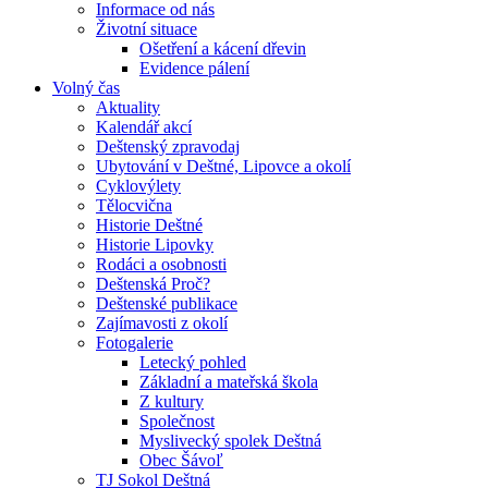
Informace od nás
Životní situace
Ošetření a kácení dřevin
Evidence pálení
Volný čas
Aktuality
Kalendář akcí
Deštenský zpravodaj
Ubytování v Deštné, Lipovce a okolí
Cyklovýlety
Tělocvična
Historie Deštné
Historie Lipovky
Rodáci a osobnosti
Deštenská Proč?
Deštenské publikace
Zajímavosti z okolí
Fotogalerie
Letecký pohled
Základní a mateřská škola
Z kultury
Společnost
Myslivecký spolek Deštná
Obec Šávoľ
TJ Sokol Deštná