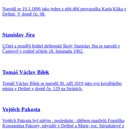
Narodil se 19.3.1896 jako jeden z pěti dětí provazníka Karla Klika v
Deštné. V domě čp. 98.
Stanislav Jíra
Učitel a později ředitel deštenské školy Stanislav Jíra se narodil v
Častrově v rodině učitele 18. listopadu 1902.
Tomáš Václav Bílek
Tomáš Václav Bílek se narodil 30. září 1819 jako syn kovářského
mistra v Deštné v domě čp. 129 na Stráních.
Vojtěch Pakosta
Vojtěch Pakosta byl pátým - posledním - dítětem manželů Františka
Konstantina Pakosty, mlynáře v Deštné a Marie, roz. Strouhalové z