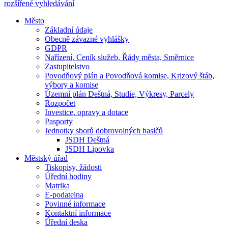
rozšířené vyhledávání
Město
Základní údaje
Obecně závazné vyhlášky
GDPR
Nařízení, Ceník služeb, Řády města, Směrnice
Zastupitelstvo
Povodňový plán a Povodňová komise, Krizový štáb,
výbory a komise
Územní plán Deštná, Studie, Výkresy, Parcely
Rozpočet
Investice, opravy a dotace
Pasporty
Jednotky sborů dobrovolných hasičů
JSDH Deštná
JSDH Lipovka
Městský úřad
Tiskopisy, žádosti
Úřední hodiny
Matrika
E-podatelna
Povinné informace
Kontaktní informace
Úřední deska