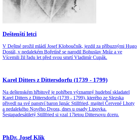
Deštenští letci
V Deštné prožil mládí Josef Kloboučník, jezdil za příbuznými Hugo
Dostál, v nedalekém Bořetíně se narodil Bohuslav Mráz a ve
Vícemili žil řadu let před svou smrtí Vladimír Cupák.
Karel Ditters z Dittersdorfu (1739 - 1799)
Na deštenském hřbitově je pohřben významný hudební skladatel
Karel Ditters z Dittersdorfu (1739 - 1799), kterého ze Slezska
přivedl na své panství baron Ignác Stillfried, majitel Červené Lhoty
a nedalekého Nového Dvora, dnes u osady Lipovka.
Šestapadesátiletý Stillfried si vzal 17letou Dittersovu dceru.
PhDr, Josef Klik