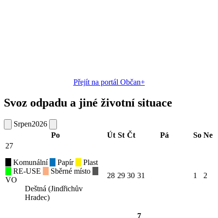
Přejít na portál Občan+
Svoz odpadu a jiné životní situace
Srpen
2026
Po
Út
St
Čt
Pá
So
Ne
27
Komunální
Papír
Plast
RE-USE
Sběrné místo
28
29
30
31
1
2
VO
Deštná (Jindřichův
Hradec)
7