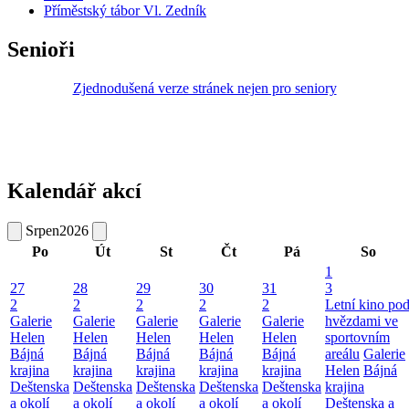
Příměstský tábor Vl. Zedník
Senioři
Zjednodušená verze stránek nejen pro seniory
Kalendář akcí
Srpen
2026
Po
Út
St
Čt
Pá
So
1
27
28
29
30
31
3
2
2
2
2
2
Letní kino po
Galerie
Galerie
Galerie
Galerie
Galerie
hvězdami ve
Helen
Helen
Helen
Helen
Helen
sportovním
Bájná
Bájná
Bájná
Bájná
Bájná
areálu
Galerie
krajina
krajina
krajina
krajina
krajina
Helen
Bájná
Deštenska
Deštenska
Deštenska
Deštenska
Deštenska
krajina
a okolí
a okolí
a okolí
a okolí
a okolí
Deštenska a