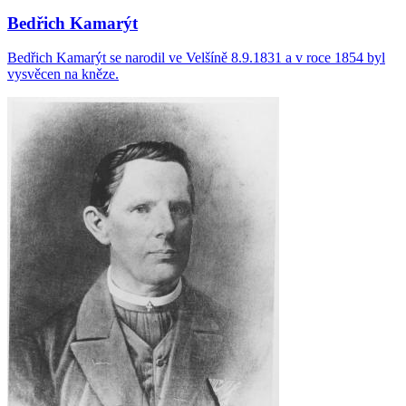
Bedřich Kamarýt
Bedřich Kamarýt se narodil ve Velšíně 8.9.1831 a v roce 1854 byl
vysvěcen na kněze.