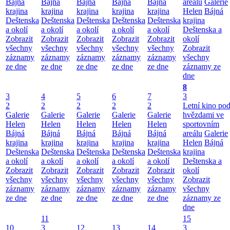
Bájná
Bájná
Bájná
Bájná
Bájná
areálu
Galerie
krajina
krajina
krajina
krajina
krajina
Helen
Bájná
Deštenska
Deštenska
Deštenska
Deštenska
Deštenska
krajina
a okolí
a okolí
a okolí
a okolí
a okolí
Deštenska a
Zobrazit
Zobrazit
Zobrazit
Zobrazit
Zobrazit
okolí
všechny
všechny
všechny
všechny
všechny
Zobrazit
záznamy
záznamy
záznamy
záznamy
záznamy
všechny
ze dne
ze dne
ze dne
ze dne
ze dne
záznamy ze
dne
8
3
4
5
6
7
3
2
2
2
2
2
Letní kino po
Galerie
Galerie
Galerie
Galerie
Galerie
hvězdami ve
Helen
Helen
Helen
Helen
Helen
sportovním
Bájná
Bájná
Bájná
Bájná
Bájná
areálu
Galerie
krajina
krajina
krajina
krajina
krajina
Helen
Bájná
Deštenska
Deštenska
Deštenska
Deštenska
Deštenska
krajina
a okolí
a okolí
a okolí
a okolí
a okolí
Deštenska a
Zobrazit
Zobrazit
Zobrazit
Zobrazit
Zobrazit
okolí
všechny
všechny
všechny
všechny
všechny
Zobrazit
záznamy
záznamy
záznamy
záznamy
záznamy
všechny
ze dne
ze dne
ze dne
ze dne
ze dne
záznamy ze
dne
11
15
10
3
12
13
14
3