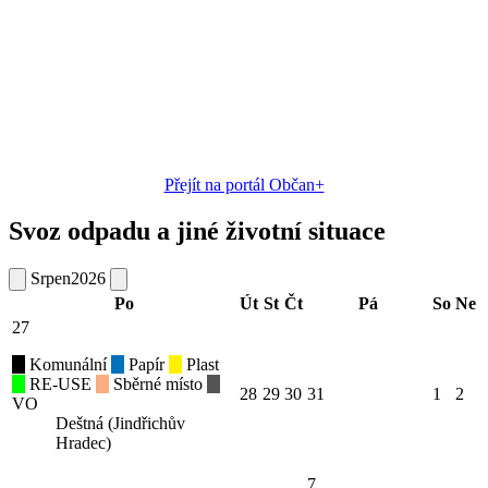
Přejít na portál Občan+
Svoz odpadu a jiné životní situace
Srpen
2026
Po
Út
St
Čt
Pá
So
Ne
27
Komunální
Papír
Plast
RE-USE
Sběrné místo
28
29
30
31
1
2
VO
Deštná (Jindřichův
Hradec)
7