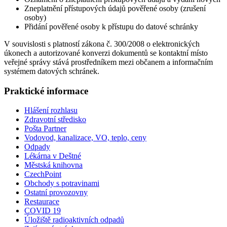
Zneplatnění přístupových údajů pověřené osoby (zrušení
osoby)
Přidání pověřené osoby k přístupu do datové schránky
V souvislosti s platností zákona č. 300/2008 o elektronických
úkonech a autorizované konverzi dokumentů se kontaktní místo
veřejné správy stává prostředníkem mezi občanem a informačním
systémem datových schránek.
Praktické informace
Hlášení rozhlasu
Zdravotní středisko
Pošta Partner
Vodovod, kanalizace, VO, teplo, ceny
Odpady
Lékárna v Deštné
Městská knihovna
CzechPoint
Obchody s potravinami
Ostatní provozovny
Restaurace
COVID 19
Úložiště radioaktivních odpadů