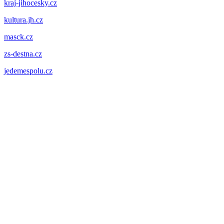
kraj-jihocesky.cz
kultura.jh.cz
masck.cz
zs-destna.cz
jedemespolu.cz