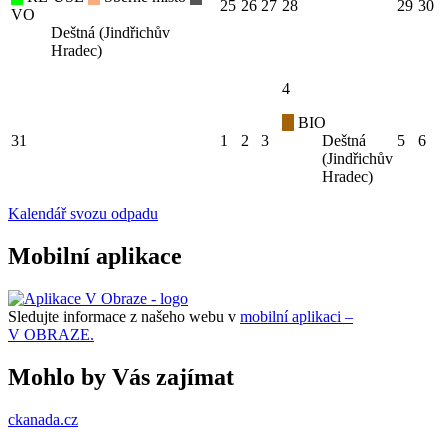
25
26
27
28
29
30
VO
Deštná (Jindřichův
Hradec)
4
BIO
31
1
2
3
Deštná
5
6
(Jindřichův
Hradec)
Kalendář svozu odpadu
Mobilní aplikace
Sledujte informace z našeho webu v
mobilní aplikaci –
V OBRAZE.
Mohlo by Vás zajímat
ckanada.cz