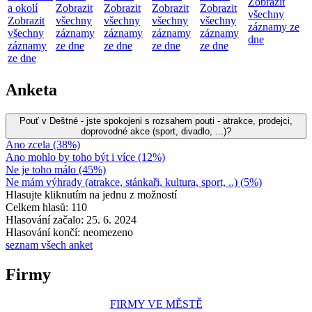
Zobrazit
a okolí
Zobrazit
Zobrazit
Zobrazit
Zobrazit
všechny
Zobrazit
všechny
všechny
všechny
všechny
záznamy ze
všechny
záznamy
záznamy
záznamy
záznamy
dne
záznamy
ze dne
ze dne
ze dne
ze dne
ze dne
Anketa
Pouť v Deštné - jste spokojeni s rozsahem pouti - atrakce, prodejci,
doprovodné akce (sport, divadlo, ...)?
Ano zcela (38%)
Ano mohlo by toho být i více (12%)
Ne je toho málo (45%)
Ne mám výhrady (atrakce, stánkaři, kultura, sport, ..) (5%)
Hlasujte kliknutím na jednu z možností
Celkem hlasů: 110
Hlasování začalo: 25. 6. 2024
Hlasování končí: neomezeno
seznam všech anket
Firmy
FIRMY VE MĚSTĚ