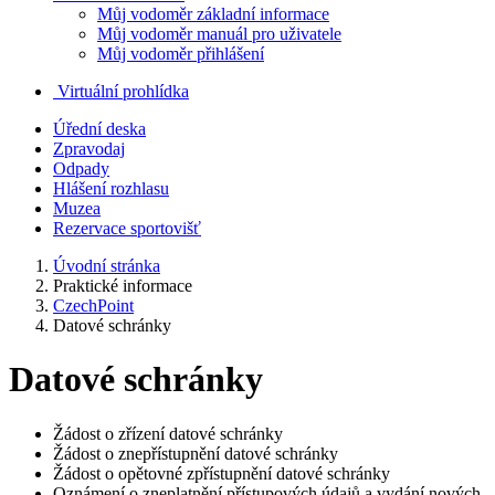
Můj vodoměr základní informace
Můj vodoměr manuál pro uživatele
Můj vodoměr přihlášení
Virtuální prohlídka
Úřední deska
Zpravodaj
Odpady
Hlášení rozhlasu
Muzea
Rezervace sportovišť
Úvodní stránka
Praktické informace
CzechPoint
Datové schránky
Datové schránky
Žádost o zřízení datové schránky
Žádost o znepřístupnění datové schránky
Žádost o opětovné zpřístupnění datové schránky
Oznámení o zneplatnění přístupových údajů a vydání nových