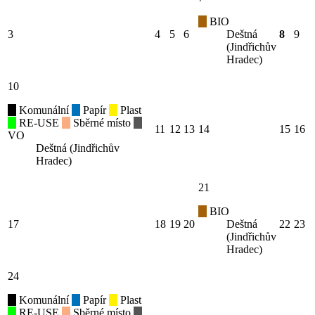
BIO
3
4
5
6
Deštná
8
9
(Jindřichův
Hradec)
10
Komunální
Papír
Plast
RE-USE
Sběrné místo
11
12
13
14
15
16
VO
Deštná (Jindřichův
Hradec)
21
BIO
17
18
19
20
Deštná
22
23
(Jindřichův
Hradec)
24
Komunální
Papír
Plast
RE-USE
Sběrné místo