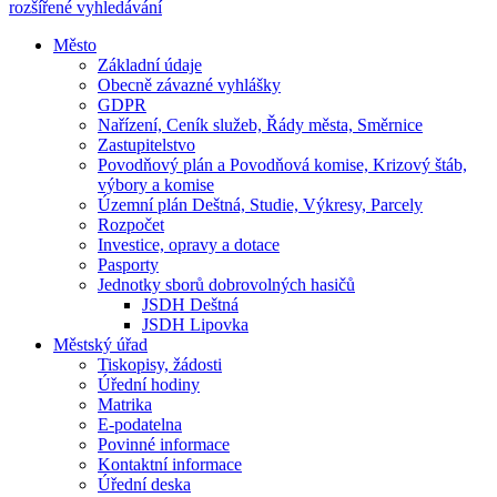
rozšířené vyhledávání
Město
Základní údaje
Obecně závazné vyhlášky
GDPR
Nařízení, Ceník služeb, Řády města, Směrnice
Zastupitelstvo
Povodňový plán a Povodňová komise, Krizový štáb,
výbory a komise
Územní plán Deštná, Studie, Výkresy, Parcely
Rozpočet
Investice, opravy a dotace
Pasporty
Jednotky sborů dobrovolných hasičů
JSDH Deštná
JSDH Lipovka
Městský úřad
Tiskopisy, žádosti
Úřední hodiny
Matrika
E-podatelna
Povinné informace
Kontaktní informace
Úřední deska