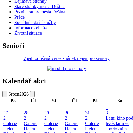
Zajímavé stránky
Staré stránky města Deštná
První stránky města Deštná
Práce
Sociální a další služby
Informace od nás
Životní situace
Senioři
Zjednodušená verze stránek nejen pro seniory
Kalendář akcí
Srpen
2026
Po
Út
St
Čt
Pá
So
1
27
28
29
30
31
3
2
2
2
2
2
Letní kino po
Galerie
Galerie
Galerie
Galerie
Galerie
hvězdami ve
Helen
Helen
Helen
Helen
Helen
sportovním