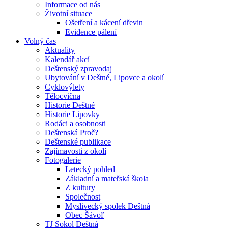
Informace od nás
Životní situace
Ošetření a kácení dřevin
Evidence pálení
Volný čas
Aktuality
Kalendář akcí
Deštenský zpravodaj
Ubytování v Deštné, Lipovce a okolí
Cyklovýlety
Tělocvična
Historie Deštné
Historie Lipovky
Rodáci a osobnosti
Deštenská Proč?
Deštenské publikace
Zajímavosti z okolí
Fotogalerie
Letecký pohled
Základní a mateřská škola
Z kultury
Společnost
Myslivecký spolek Deštná
Obec Šávoľ
TJ Sokol Deštná