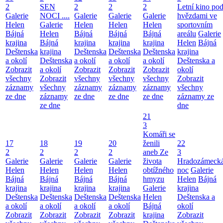
2
SEN
2
2
2
Letní kino po
Galerie
NOCI ....
Galerie
Galerie
Galerie
hvězdami ve
Helen
Galerie
Helen
Helen
Helen
sportovním
Bájná
Helen
Bájná
Bájná
Bájná
areálu
Galerie
krajina
Bájná
krajina
krajina
krajina
Helen
Bájná
Deštenska
krajina
Deštenska
Deštenska
Deštenska
krajina
a okolí
Deštenska
a okolí
a okolí
a okolí
Deštenska a
Zobrazit
a okolí
Zobrazit
Zobrazit
Zobrazit
okolí
všechny
Zobrazit
všechny
všechny
všechny
Zobrazit
záznamy
všechny
záznamy
záznamy
záznamy
všechny
ze dne
záznamy
ze dne
ze dne
ze dne
záznamy ze
ze dne
dne
21
3
Komáři se
17
18
19
20
ženili
22
2
2
2
2
aneb Ze
3
Galerie
Galerie
Galerie
Galerie
života
Hradozámeck
Helen
Helen
Helen
Helen
obtížného
noc
Galerie
Bájná
Bájná
Bájná
Bájná
hmyzu
Helen
Bájná
krajina
krajina
krajina
krajina
Galerie
krajina
Deštenska
Deštenska
Deštenska
Deštenska
Helen
Deštenska a
a okolí
a okolí
a okolí
a okolí
Bájná
okolí
Zobrazit
Zobrazit
Zobrazit
Zobrazit
krajina
Zobrazit