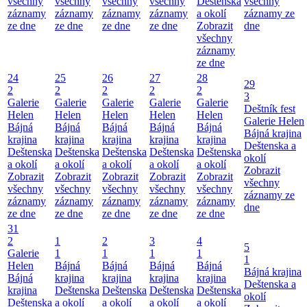
všechny
všechny
všechny
všechny
Deštenska
všechny
záznamy
záznamy
záznamy
záznamy
a okolí
záznamy ze
ze dne
ze dne
ze dne
ze dne
Zobrazit
dne
všechny
záznamy
ze dne
24
25
26
27
28
29
2
2
2
2
2
3
Galerie
Galerie
Galerie
Galerie
Galerie
Deštník fest
Helen
Helen
Helen
Helen
Helen
Galerie Helen
Bájná
Bájná
Bájná
Bájná
Bájná
Bájná krajina
krajina
krajina
krajina
krajina
krajina
Deštenska a
Deštenska
Deštenska
Deštenska
Deštenska
Deštenska
okolí
a okolí
a okolí
a okolí
a okolí
a okolí
Zobrazit
Zobrazit
Zobrazit
Zobrazit
Zobrazit
Zobrazit
všechny
všechny
všechny
všechny
všechny
všechny
záznamy ze
záznamy
záznamy
záznamy
záznamy
záznamy
dne
ze dne
ze dne
ze dne
ze dne
ze dne
31
2
1
2
3
4
5
Galerie
1
1
1
1
1
Helen
Bájná
Bájná
Bájná
Bájná
Bájná krajina
Bájná
krajina
krajina
krajina
krajina
Deštenska a
krajina
Deštenska
Deštenska
Deštenska
Deštenska
okolí
Deštenska
a okolí
a okolí
a okolí
a okolí