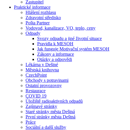
Zastupitel
Praktické informace
Hlášení rozhlasu
Zdravotní středisko
Pošta Partner
Vodovod, kanalizace, VO, teplo, ceny
Odpady
Svozy odpadu a jiné životní situace
Pravidla k MESOH
Jak funguje Motivační systém MESOH
Zákony a informace
Otázky a odpovědi
Lékárna v Deštné
Městská knihovna
CzechPoint
Obchody s potravinami
Ostatní provozovny
Restaurace
COVID 19
Úložiště radioaktivních odpadů
Zajímavé stránky
Staré stránky města Deštná
První stránky města Deštná
Práce
Sociální a další služby