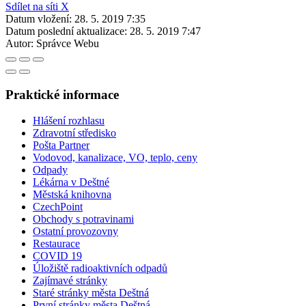
Sdílet na síti X
Datum vložení:
28. 5. 2019 7:35
Datum poslední aktualizace:
28. 5. 2019 7:47
Autor:
Správce Webu
Praktické informace
Hlášení rozhlasu
Zdravotní středisko
Pošta Partner
Vodovod, kanalizace, VO, teplo, ceny
Odpady
Lékárna v Deštné
Městská knihovna
CzechPoint
Obchody s potravinami
Ostatní provozovny
Restaurace
COVID 19
Úložiště radioaktivních odpadů
Zajímavé stránky
Staré stránky města Deštná
První stránky města Deštná