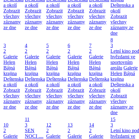
a okolí
a okolí
a okolí
a okolí
a okolí
Deštenska a
Zobrazit
Zobrazit
Zobrazit
Zobrazit
Zobrazit
okolí
všechny
všechny
všechny
všechny
všechny
Zobrazit
záznamy
záznamy
záznamy
záznamy
záznamy
všechny
ze dne
ze dne
ze dne
ze dne
ze dne
záznamy ze
dne
8
3
4
5
6
7
3
2
2
2
2
2
Letní kino po
Galerie
Galerie
Galerie
Galerie
Galerie
hvězdami ve
Helen
Helen
Helen
Helen
Helen
sportovním
Bájná
Bájná
Bájná
Bájná
Bájná
areálu
Galerie
krajina
krajina
krajina
krajina
krajina
Helen
Bájná
Deštenska
Deštenska
Deštenska
Deštenska
Deštenska
krajina
a okolí
a okolí
a okolí
a okolí
a okolí
Deštenska a
Zobrazit
Zobrazit
Zobrazit
Zobrazit
Zobrazit
okolí
všechny
všechny
všechny
všechny
všechny
Zobrazit
záznamy
záznamy
záznamy
záznamy
záznamy
všechny
ze dne
ze dne
ze dne
ze dne
ze dne
záznamy ze
dne
11
15
10
3
12
13
14
3
2
SEN
2
2
2
Letní kino po
Galerie
NOCI ....
Galerie
Galerie
Galerie
hvězdami ve