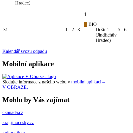
Hradec)
4
BIO
31
1
2
3
Deštná
5
6
(Jindřichův
Hradec)
Kalendář svozu odpadu
Mobilní aplikace
Sledujte informace z našeho webu v
mobilní aplikaci –
V OBRAZE.
Mohlo by Vás zajímat
ckanada.cz
kraj-jihocesky.cz
kultura.jh.cz