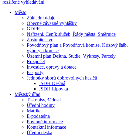
rozšířené vyhledávání
Město
Základní údaje
Obecně závazné vyhlášky
GDPR
Nařízení, Ceník služeb, Řády města, Směrnice
Zastupitelstvo
Povodňový plán a Povodňová komise, Krizový štáb,
výbory a komise
Územní plán Deštná, Studie, Výkresy, Parcely
Rozpočet
Investice, opravy a dotace
Pasporty
Jednotky sborů dobrovolných hasičů
JSDH Deštná
JSDH Lipovka
Městský úřad
Tiskopisy, žádosti
Úřední hodiny
Matrika
E-podatelna
Povinné informace
Kontaktní informace
Úřední deska