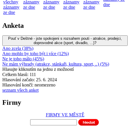
všechny
záznamy
záznamy
záznamy
záznamy
dne
záznamy
ze dne
ze dne
ze dne
ze dne
ze dne
Anketa
Pouť v Deštné - jste spokojeni s rozsahem pouti - atrakce, prodejci,
doprovodné akce (sport, divadlo, ...)?
Ano zcela (38%)
Ano mohlo by toho být i více (12%)
Ne je toho málo (45%)
Ne mám výhrady (atrakce, stánkaři, kultura, sport, ..) (5%)
Hlasujte kliknutím na jednu z možností
Celkem hlasů: 111
Hlasování začalo: 25. 6. 2024
Hlasování končí: neomezeno
seznam všech anket
Firmy
FIRMY VE MĚSTĚ