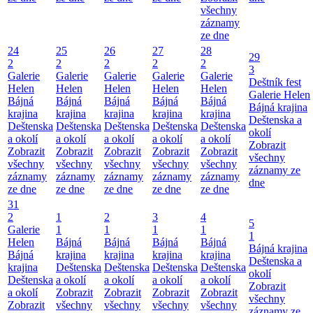
všechny
záznamy
ze dne
24
25
26
27
28
29
2
2
2
2
2
3
Galerie
Galerie
Galerie
Galerie
Galerie
Deštník fest
Helen
Helen
Helen
Helen
Helen
Galerie Helen
Bájná
Bájná
Bájná
Bájná
Bájná
Bájná krajina
krajina
krajina
krajina
krajina
krajina
Deštenska a
Deštenska
Deštenska
Deštenska
Deštenska
Deštenska
okolí
a okolí
a okolí
a okolí
a okolí
a okolí
Zobrazit
Zobrazit
Zobrazit
Zobrazit
Zobrazit
Zobrazit
všechny
všechny
všechny
všechny
všechny
všechny
záznamy ze
záznamy
záznamy
záznamy
záznamy
záznamy
dne
ze dne
ze dne
ze dne
ze dne
ze dne
31
2
1
2
3
4
5
Galerie
1
1
1
1
1
Helen
Bájná
Bájná
Bájná
Bájná
Bájná krajina
Bájná
krajina
krajina
krajina
krajina
Deštenska a
krajina
Deštenska
Deštenska
Deštenska
Deštenska
okolí
Deštenska
a okolí
a okolí
a okolí
a okolí
Zobrazit
a okolí
Zobrazit
Zobrazit
Zobrazit
Zobrazit
všechny
Zobrazit
všechny
všechny
všechny
všechny
záznamy ze