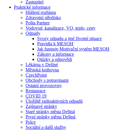
Zastupitel
Praktické informace
Hlášení rozhlasu
Zdravotní středisko
Pošta Partner
Vodovod, kanalizace, VO, teplo, ceny
Odpady
Svozy odpadu a jiné životní situace
Pravidla k MESOH
Jak funguje Motivační systém MESOH
Zákony a informace
Otázky a odpovědi
Lékárna v Deštné
Městská knihovna
CzechPoint
Obchody s potravinami
Ostatní provozovny
Restaurace
COVID 19
Úložiště radioaktivních odpadů
Zajímavé stránky
Staré stránky města Deštná
První stránky města Deštná
Práce
Sociální a další služby