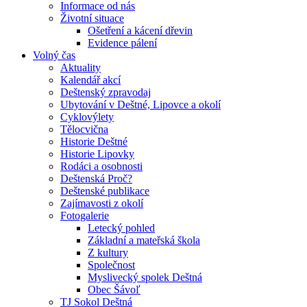
Informace od nás
Životní situace
Ošetření a kácení dřevin
Evidence pálení
Volný čas
Aktuality
Kalendář akcí
Deštenský zpravodaj
Ubytování v Deštné, Lipovce a okolí
Cyklovýlety
Tělocvična
Historie Deštné
Historie Lipovky
Rodáci a osobnosti
Deštenská Proč?
Deštenské publikace
Zajímavosti z okolí
Fotogalerie
Letecký pohled
Základní a mateřská škola
Z kultury
Společnost
Myslivecký spolek Deštná
Obec Šávoľ
TJ Sokol Deštná