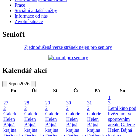
Práce
Sociální a další služby
Informace od nás
Životní situace
Senioři
Zjednodušená verze stránek nejen pro seniory
Kalendář akcí
Srpen
2026
Po
Út
St
Čt
Pá
So
1
27
28
29
30
31
3
2
2
2
2
2
Letní kino po
Galerie
Galerie
Galerie
Galerie
Galerie
hvězdami ve
Helen
Helen
Helen
Helen
Helen
sportovním
Bájná
Bájná
Bájná
Bájná
Bájná
areálu
Galerie
krajina
krajina
krajina
krajina
krajina
Helen
Bájná
Deštenska
Deštenska
Deštenska
Deštenska
Deštenska
krajina