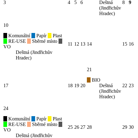
3
4
5
6
Deštná
8
9
(Jindřichův
Hradec)
10
Komunální
Papír
Plast
RE-USE
Sběrné místo
11
12
13
14
15
16
VO
Deštná (Jindřichův
Hradec)
21
BIO
17
18
19
20
Deštná
22
23
(Jindřichův
Hradec)
24
Komunální
Papír
Plast
RE-USE
Sběrné místo
25
26
27
28
29
30
VO
Deštná (Jindřichův