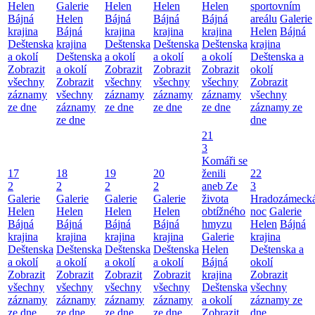
Helen
Galerie
Helen
Helen
Helen
sportovním
Bájná
Helen
Bájná
Bájná
Bájná
areálu
Galerie
krajina
Bájná
krajina
krajina
krajina
Helen
Bájná
Deštenska
krajina
Deštenska
Deštenska
Deštenska
krajina
a okolí
Deštenska
a okolí
a okolí
a okolí
Deštenska a
Zobrazit
a okolí
Zobrazit
Zobrazit
Zobrazit
okolí
všechny
Zobrazit
všechny
všechny
všechny
Zobrazit
záznamy
všechny
záznamy
záznamy
záznamy
všechny
ze dne
záznamy
ze dne
ze dne
ze dne
záznamy ze
ze dne
dne
21
3
Komáři se
17
18
19
20
ženili
22
2
2
2
2
aneb Ze
3
Galerie
Galerie
Galerie
Galerie
života
Hradozámeck
Helen
Helen
Helen
Helen
obtížného
noc
Galerie
Bájná
Bájná
Bájná
Bájná
hmyzu
Helen
Bájná
krajina
krajina
krajina
krajina
Galerie
krajina
Deštenska
Deštenska
Deštenska
Deštenska
Helen
Deštenska a
a okolí
a okolí
a okolí
a okolí
Bájná
okolí
Zobrazit
Zobrazit
Zobrazit
Zobrazit
krajina
Zobrazit
všechny
všechny
všechny
všechny
Deštenska
všechny
záznamy
záznamy
záznamy
záznamy
a okolí
záznamy ze
ze dne
ze dne
ze dne
ze dne
Zobrazit
dne