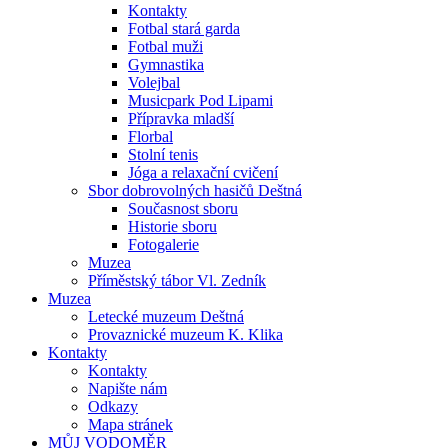
Kontakty
Fotbal stará garda
Fotbal muži
Gymnastika
Volejbal
Musicpark Pod Lipami
Přípravka mladší
Florbal
Stolní tenis
Jóga a relaxační cvičení
Sbor dobrovolných hasičů Deštná
Současnost sboru
Historie sboru
Fotogalerie
Muzea
Příměstský tábor Vl. Zedník
Muzea
Letecké muzeum Deštná
Provaznické muzeum K. Klika
Kontakty
Kontakty
Napište nám
Odkazy
Mapa stránek
MŮJ VODOMĚR