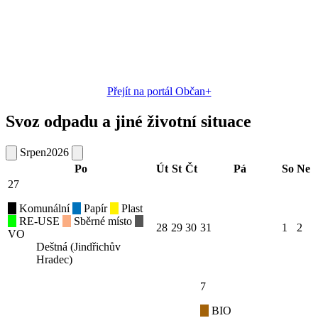
Přejít na portál Občan+
Svoz odpadu a jiné životní situace
Srpen
2026
Po
Út
St
Čt
Pá
So
Ne
27
Komunální
Papír
Plast
RE-USE
Sběrné místo
28
29
30
31
1
2
VO
Deštná (Jindřichův
Hradec)
7
BIO