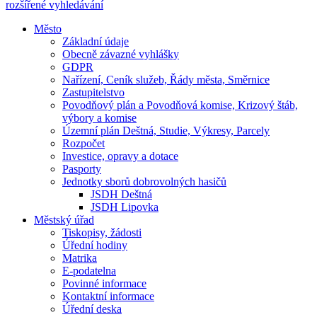
rozšířené vyhledávání
Město
Základní údaje
Obecně závazné vyhlášky
GDPR
Nařízení, Ceník služeb, Řády města, Směrnice
Zastupitelstvo
Povodňový plán a Povodňová komise, Krizový štáb,
výbory a komise
Územní plán Deštná, Studie, Výkresy, Parcely
Rozpočet
Investice, opravy a dotace
Pasporty
Jednotky sborů dobrovolných hasičů
JSDH Deštná
JSDH Lipovka
Městský úřad
Tiskopisy, žádosti
Úřední hodiny
Matrika
E-podatelna
Povinné informace
Kontaktní informace
Úřední deska