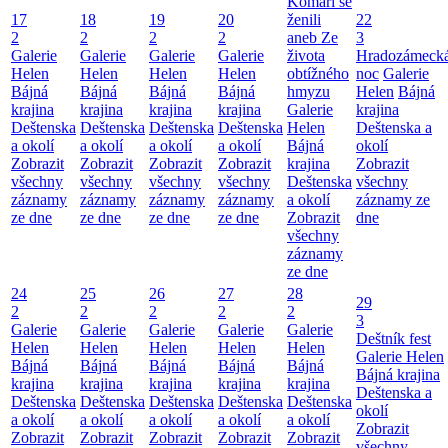
Komáři se
17
18
19
20
ženili
22
2
2
2
2
aneb Ze
3
Galerie
Galerie
Galerie
Galerie
života
Hradozámeck
Helen
Helen
Helen
Helen
obtížného
noc
Galerie
Bájná
Bájná
Bájná
Bájná
hmyzu
Helen
Bájná
krajina
krajina
krajina
krajina
Galerie
krajina
Deštenska
Deštenska
Deštenska
Deštenska
Helen
Deštenska a
a okolí
a okolí
a okolí
a okolí
Bájná
okolí
Zobrazit
Zobrazit
Zobrazit
Zobrazit
krajina
Zobrazit
všechny
všechny
všechny
všechny
Deštenska
všechny
záznamy
záznamy
záznamy
záznamy
a okolí
záznamy ze
ze dne
ze dne
ze dne
ze dne
Zobrazit
dne
všechny
záznamy
ze dne
24
25
26
27
28
29
2
2
2
2
2
3
Galerie
Galerie
Galerie
Galerie
Galerie
Deštník fest
Helen
Helen
Helen
Helen
Helen
Galerie Helen
Bájná
Bájná
Bájná
Bájná
Bájná
Bájná krajina
krajina
krajina
krajina
krajina
krajina
Deštenska a
Deštenska
Deštenska
Deštenska
Deštenska
Deštenska
okolí
a okolí
a okolí
a okolí
a okolí
a okolí
Zobrazit
Zobrazit
Zobrazit
Zobrazit
Zobrazit
Zobrazit
všechny