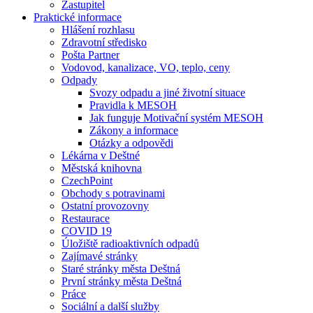
Zastupitel
Praktické informace
Hlášení rozhlasu
Zdravotní středisko
Pošta Partner
Vodovod, kanalizace, VO, teplo, ceny
Odpady
Svozy odpadu a jiné životní situace
Pravidla k MESOH
Jak funguje Motivační systém MESOH
Zákony a informace
Otázky a odpovědi
Lékárna v Deštné
Městská knihovna
CzechPoint
Obchody s potravinami
Ostatní provozovny
Restaurace
COVID 19
Úložiště radioaktivních odpadů
Zajímavé stránky
Staré stránky města Deštná
První stránky města Deštná
Práce
Sociální a další služby