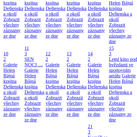
krajina
krajina
krajina
krajina
krajina
Helen
Bájná
Deštenska
Deštenska
Deštenska
Deštenska
Deštenska
krajina
a okolí
a okolí
a okolí
a okolí
a okolí
Deštenska a
Zobrazit
Zobrazit
Zobrazit
Zobrazit
Zobrazit
okolí
všechny
všechny
všechny
všechny
všechny
Zobrazit
záznamy
záznamy
záznamy
záznamy
záznamy
všechny
ze dne
ze dne
ze dne
ze dne
ze dne
záznamy ze
dne
11
15
10
3
12
13
14
3
2
SEN
2
2
2
Letní kino po
Galerie
NOCI ....
Galerie
Galerie
Galerie
hvězdami ve
Helen
Galerie
Helen
Helen
Helen
sportovním
Bájná
Helen
Bájná
Bájná
Bájná
areálu
Galerie
krajina
Bájná
krajina
krajina
krajina
Helen
Bájná
Deštenska
krajina
Deštenska
Deštenska
Deštenska
krajina
a okolí
Deštenska
a okolí
a okolí
a okolí
Deštenska a
Zobrazit
a okolí
Zobrazit
Zobrazit
Zobrazit
okolí
všechny
Zobrazit
všechny
všechny
všechny
Zobrazit
záznamy
všechny
záznamy
záznamy
záznamy
všechny
ze dne
záznamy
ze dne
ze dne
ze dne
záznamy ze
ze dne
dne
21
3