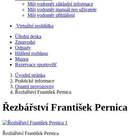
Můj vodoměr základní informace
Můj vodoměr manuál pro uživatele
Můj vodoměr přihlášení
Virtuální prohlídka
Úřední deska
Zpravodaj
Odpady
Hlášení rozhlasu
Muzea
Rezervace sportovišť
Úvodní stránka
Praktické informace
Ostatní provozovny
Řezbářství František Pernica
Řezbářství František Pernica
Řezbářství František Pernica