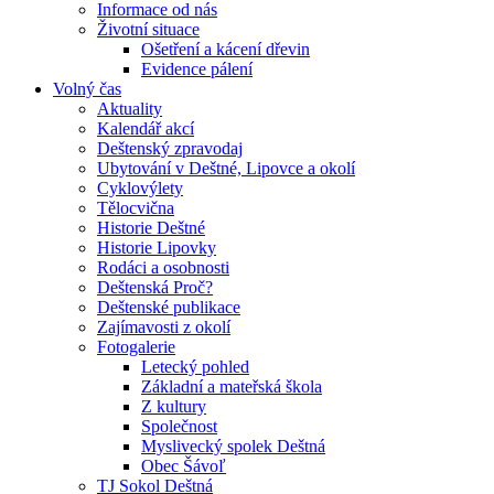
Informace od nás
Životní situace
Ošetření a kácení dřevin
Evidence pálení
Volný čas
Aktuality
Kalendář akcí
Deštenský zpravodaj
Ubytování v Deštné, Lipovce a okolí
Cyklovýlety
Tělocvična
Historie Deštné
Historie Lipovky
Rodáci a osobnosti
Deštenská Proč?
Deštenské publikace
Zajímavosti z okolí
Fotogalerie
Letecký pohled
Základní a mateřská škola
Z kultury
Společnost
Myslivecký spolek Deštná
Obec Šávoľ
TJ Sokol Deštná