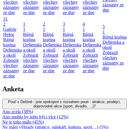
všechny
všechny
všechny
všechny
všechny
záznamy ze
záznamy
záznamy
záznamy
záznamy
záznamy
dne
ze dne
ze dne
ze dne
ze dne
ze dne
31
2
1
2
3
4
5
Galerie
1
1
1
1
1
Helen
Bájná
Bájná
Bájná
Bájná
Bájná krajina
Bájná
krajina
krajina
krajina
krajina
Deštenska a
krajina
Deštenska
Deštenska
Deštenska
Deštenska
okolí
Deštenska
a okolí
a okolí
a okolí
a okolí
Zobrazit
a okolí
Zobrazit
Zobrazit
Zobrazit
Zobrazit
všechny
Zobrazit
všechny
všechny
všechny
všechny
záznamy ze
všechny
záznamy
záznamy
záznamy
záznamy
dne
záznamy
ze dne
ze dne
ze dne
ze dne
ze dne
Anketa
Pouť v Deštné - jste spokojeni s rozsahem pouti - atrakce, prodejci,
doprovodné akce (sport, divadlo, ...)?
Ano zcela (38%)
Ano mohlo by toho být i více (12%)
Ne je toho málo (45%)
Ne mám výhrady (atrakce, stánkaři, kultura, sport, ..) (5%)