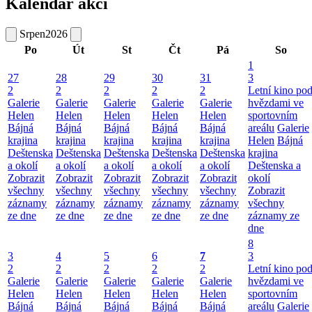
Kalendář akcí
Srpen
2026
Po
Út
St
Čt
Pá
So
1
27
28
29
30
31
3
2
2
2
2
2
Letní kino po
Galerie
Galerie
Galerie
Galerie
Galerie
hvězdami ve
Helen
Helen
Helen
Helen
Helen
sportovním
Bájná
Bájná
Bájná
Bájná
Bájná
areálu
Galerie
krajina
krajina
krajina
krajina
krajina
Helen
Bájná
Deštenska
Deštenska
Deštenska
Deštenska
Deštenska
krajina
a okolí
a okolí
a okolí
a okolí
a okolí
Deštenska a
Zobrazit
Zobrazit
Zobrazit
Zobrazit
Zobrazit
okolí
všechny
všechny
všechny
všechny
všechny
Zobrazit
záznamy
záznamy
záznamy
záznamy
záznamy
všechny
ze dne
ze dne
ze dne
ze dne
ze dne
záznamy ze
dne
8
3
4
5
6
7
3
2
2
2
2
2
Letní kino po
Galerie
Galerie
Galerie
Galerie
Galerie
hvězdami ve
Helen
Helen
Helen
Helen
Helen
sportovním
Bájná
Bájná
Bájná
Bájná
Bájná
areálu
Galerie