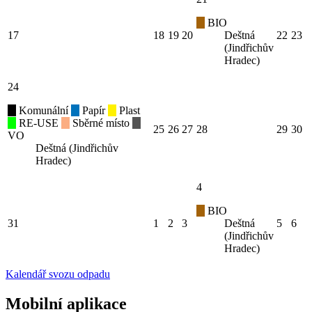
BIO
17
18
19
20
Deštná
22
23
(Jindřichův
Hradec)
24
Komunální
Papír
Plast
RE-USE
Sběrné místo
25
26
27
28
29
30
VO
Deštná (Jindřichův
Hradec)
4
BIO
31
1
2
3
Deštná
5
6
(Jindřichův
Hradec)
Kalendář svozu odpadu
Mobilní aplikace