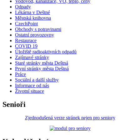
Vodovod, kanalizace, VO, teplo, ceny
Odpady
Lékárna v Deštné
Městská knihovna
CzechPoint
Obchody s potravinami
Ostatní provozovny
Restaurace
COVID 19
Úložiště radioaktivních odpadů
Zajímavé stránky
Staré stránky města Deštná
První stránky města Deštná
Práce
Sociální a další služby
Informace od nás
Životní situace
Senioři
Zjednodušená verze stránek nejen pro seniory