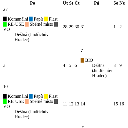
Po
Út
St
Čt
Pá
So
Ne
27
Komunální
Papír
Plast
RE-USE
Sběrné místo
28
29
30
31
1
2
VO
Deštná (Jindřichův
Hradec)
7
BIO
3
4
5
6
Deštná
8
9
(Jindřichův
Hradec)
10
Komunální
Papír
Plast
RE-USE
Sběrné místo
11
12
13
14
15
16
VO
Deštná (Jindřichův
Hradec)
21