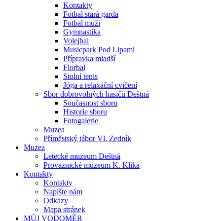
Kontakty
Fotbal stará garda
Fotbal muži
Gymnastika
Volejbal
Musicpark Pod Lipami
Přípravka mladší
Florbal
Stolní tenis
Jóga a relaxační cvičení
Sbor dobrovolných hasičů Deštná
Současnost sboru
Historie sboru
Fotogalerie
Muzea
Příměstský tábor Vl. Zedník
Muzea
Letecké muzeum Deštná
Provaznické muzeum K. Klika
Kontakty
Kontakty
Napište nám
Odkazy
Mapa stránek
MŮJ VODOMĚR