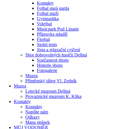
Kontakty
Fotbal stará garda
Fotbal muži
Gymnastika
Volejbal
Musicpark Pod Lipami
Přípravka mladší
Florbal
Stolní tenis
Jóga a relaxační cvičení
Sbor dobrovolných hasičů Deštná
Současnost sboru
Historie sboru
Fotogalerie
Muzea
Příměstský tábor Vl. Zedník
Muzea
Letecké muzeum Deštná
Provaznické muzeum K. Klika
Kontakty
Kontakty
Napište nám
Odkazy
Mapa stránek
MŮJ VODOMĚR