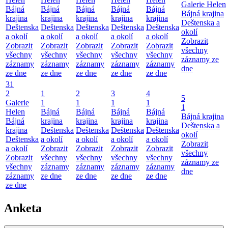
Galerie Helen
Bájná
Bájná
Bájná
Bájná
Bájná
Bájná krajina
krajina
krajina
krajina
krajina
krajina
Deštenska a
Deštenska
Deštenska
Deštenska
Deštenska
Deštenska
okolí
a okolí
a okolí
a okolí
a okolí
a okolí
Zobrazit
Zobrazit
Zobrazit
Zobrazit
Zobrazit
Zobrazit
všechny
všechny
všechny
všechny
všechny
všechny
záznamy ze
záznamy
záznamy
záznamy
záznamy
záznamy
dne
ze dne
ze dne
ze dne
ze dne
ze dne
31
2
1
2
3
4
5
Galerie
1
1
1
1
1
Helen
Bájná
Bájná
Bájná
Bájná
Bájná krajina
Bájná
krajina
krajina
krajina
krajina
Deštenska a
krajina
Deštenska
Deštenska
Deštenska
Deštenska
okolí
Deštenska
a okolí
a okolí
a okolí
a okolí
Zobrazit
a okolí
Zobrazit
Zobrazit
Zobrazit
Zobrazit
všechny
Zobrazit
všechny
všechny
všechny
všechny
záznamy ze
všechny
záznamy
záznamy
záznamy
záznamy
dne
záznamy
ze dne
ze dne
ze dne
ze dne
ze dne
Anketa