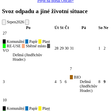
Přejít na portál Občan+
Svoz odpadu a jiné životní situace
Srpen
2026
Po
Út
St
Čt
Pá
So
Ne
27
Komunální
Papír
Plast
RE-USE
Sběrné místo
28
29
30
31
1
2
VO
Deštná (Jindřichův
Hradec)
7
BIO
3
4
5
6
Deštná
8
9
(Jindřichův
Hradec)
10
Komunální
Papír
Plast