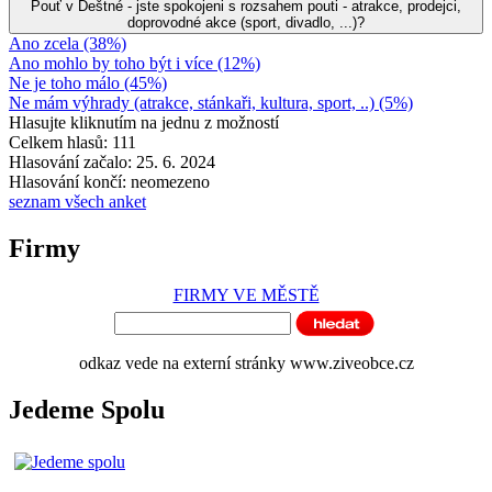
Pouť v Deštné - jste spokojeni s rozsahem pouti - atrakce, prodejci,
doprovodné akce (sport, divadlo, ...)?
Ano zcela (38%)
Ano mohlo by toho být i více (12%)
Ne je toho málo (45%)
Ne mám výhrady (atrakce, stánkaři, kultura, sport, ..) (5%)
Hlasujte kliknutím na jednu z možností
Celkem hlasů: 111
Hlasování začalo: 25. 6. 2024
Hlasování končí: neomezeno
seznam všech anket
Firmy
FIRMY VE MĚSTĚ
odkaz vede na externí stránky www.ziveobce.cz
Jedeme Spolu