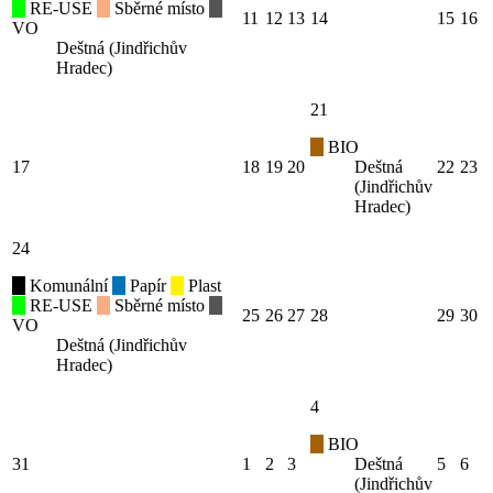
RE-USE
Sběrné místo
11
12
13
14
15
16
VO
Deštná (Jindřichův
Hradec)
21
BIO
17
18
19
20
Deštná
22
23
(Jindřichův
Hradec)
24
Komunální
Papír
Plast
RE-USE
Sběrné místo
25
26
27
28
29
30
VO
Deštná (Jindřichův
Hradec)
4
BIO
31
1
2
3
Deštná
5
6
(Jindřichův