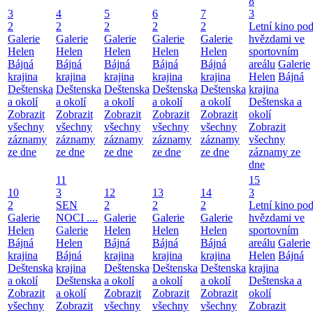
8
3
4
5
6
7
3
2
2
2
2
2
Letní kino po
Galerie
Galerie
Galerie
Galerie
Galerie
hvězdami ve
Helen
Helen
Helen
Helen
Helen
sportovním
Bájná
Bájná
Bájná
Bájná
Bájná
areálu
Galerie
krajina
krajina
krajina
krajina
krajina
Helen
Bájná
Deštenska
Deštenska
Deštenska
Deštenska
Deštenska
krajina
a okolí
a okolí
a okolí
a okolí
a okolí
Deštenska a
Zobrazit
Zobrazit
Zobrazit
Zobrazit
Zobrazit
okolí
všechny
všechny
všechny
všechny
všechny
Zobrazit
záznamy
záznamy
záznamy
záznamy
záznamy
všechny
ze dne
ze dne
ze dne
ze dne
ze dne
záznamy ze
dne
11
15
10
3
12
13
14
3
2
SEN
2
2
2
Letní kino po
Galerie
NOCI ....
Galerie
Galerie
Galerie
hvězdami ve
Helen
Galerie
Helen
Helen
Helen
sportovním
Bájná
Helen
Bájná
Bájná
Bájná
areálu
Galerie
krajina
Bájná
krajina
krajina
krajina
Helen
Bájná
Deštenska
krajina
Deštenska
Deštenska
Deštenska
krajina
a okolí
Deštenska
a okolí
a okolí
a okolí
Deštenska a
Zobrazit
a okolí
Zobrazit
Zobrazit
Zobrazit
okolí
všechny
Zobrazit
všechny
všechny
všechny
Zobrazit