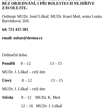
BEZ OBJEDNÁNÍ, I PŘI BOLESTECH NEJDŘÍVE
ZAVOLEJTE.
Ordinuje MUDr. Josef Liškař, MUDr. Karel Med, sestra Lenka
Barvínková, DiS.
tel: 721 415 581
email: zubar@destna.cz
Ordinační doba:
Pondělí
8 – 12 13 – 15
MUDr. J. Liškař – celý den
Úterý
8 – 12 13 – 15
MUDr. J. Liškař – celý den
Středa
8 – 12 MUDr. K. Med
12 – 16 MUDr. J. Liškař