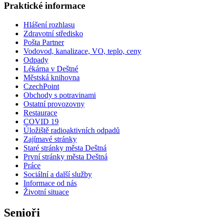
Praktické informace
Hlášení rozhlasu
Zdravotní středisko
Pošta Partner
Vodovod, kanalizace, VO, teplo, ceny
Odpady
Lékárna v Deštné
Městská knihovna
CzechPoint
Obchody s potravinami
Ostatní provozovny
Restaurace
COVID 19
Úložiště radioaktivních odpadů
Zajímavé stránky
Staré stránky města Deštná
První stránky města Deštná
Práce
Sociální a další služby
Informace od nás
Životní situace
Senioři