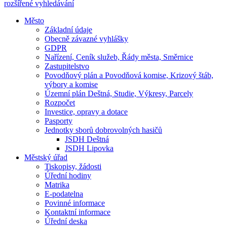
rozšířené vyhledávání
Město
Základní údaje
Obecně závazné vyhlášky
GDPR
Nařízení, Ceník služeb, Řády města, Směrnice
Zastupitelstvo
Povodňový plán a Povodňová komise, Krizový štáb,
výbory a komise
Územní plán Deštná, Studie, Výkresy, Parcely
Rozpočet
Investice, opravy a dotace
Pasporty
Jednotky sborů dobrovolných hasičů
JSDH Deštná
JSDH Lipovka
Městský úřad
Tiskopisy, žádosti
Úřední hodiny
Matrika
E-podatelna
Povinné informace
Kontaktní informace
Úřední deska