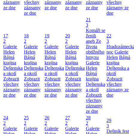
záznamy
všechny
záznamy
záznamy
záznamy
všechny
ze dne
záznamy
ze dne
ze dne
ze dne
záznamy ze
ze dne
dne
21
3
Komáři se
17
18
19
20
ženili
22
2
2
2
2
aneb Ze
3
Galerie
Galerie
Galerie
Galerie
života
Hradozámeck
Helen
Helen
Helen
Helen
obtížného
noc
Galerie
Bájná
Bájná
Bájná
Bájná
hmyzu
Helen
Bájná
krajina
krajina
krajina
krajina
Galerie
krajina
Deštenska
Deštenska
Deštenska
Deštenska
Helen
Deštenska a
a okolí
a okolí
a okolí
a okolí
Bájná
okolí
Zobrazit
Zobrazit
Zobrazit
Zobrazit
krajina
Zobrazit
všechny
všechny
všechny
všechny
Deštenska
všechny
záznamy
záznamy
záznamy
záznamy
a okolí
záznamy ze
ze dne
ze dne
ze dne
ze dne
Zobrazit
dne
všechny
záznamy
ze dne
24
25
26
27
28
29
2
2
2
2
2
3
Galerie
Galerie
Galerie
Galerie
Galerie
Deštník fest
Helen
Helen
Helen
Helen
Helen