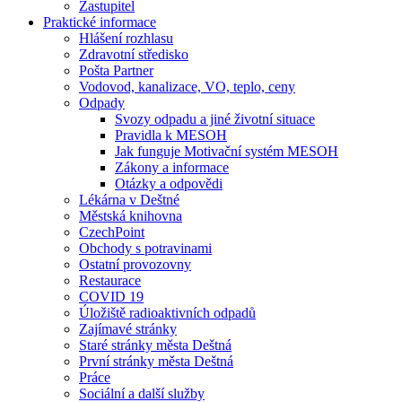
Zastupitel
Praktické informace
Hlášení rozhlasu
Zdravotní středisko
Pošta Partner
Vodovod, kanalizace, VO, teplo, ceny
Odpady
Svozy odpadu a jiné životní situace
Pravidla k MESOH
Jak funguje Motivační systém MESOH
Zákony a informace
Otázky a odpovědi
Lékárna v Deštné
Městská knihovna
CzechPoint
Obchody s potravinami
Ostatní provozovny
Restaurace
COVID 19
Úložiště radioaktivních odpadů
Zajímavé stránky
Staré stránky města Deštná
První stránky města Deštná
Práce
Sociální a další služby