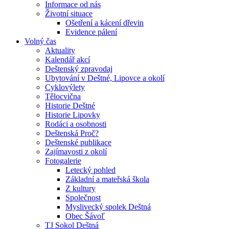
Informace od nás
Životní situace
Ošetření a kácení dřevin
Evidence pálení
Volný čas
Aktuality
Kalendář akcí
Deštenský zpravodaj
Ubytování v Deštné, Lipovce a okolí
Cyklovýlety
Tělocvična
Historie Deštné
Historie Lipovky
Rodáci a osobnosti
Deštenská Proč?
Deštenské publikace
Zajímavosti z okolí
Fotogalerie
Letecký pohled
Základní a mateřská škola
Z kultury
Společnost
Myslivecký spolek Deštná
Obec Šávoľ
TJ Sokol Deštná