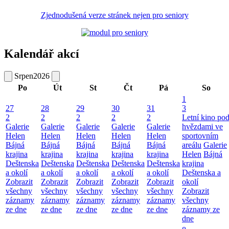
Zjednodušená verze stránek nejen pro seniory
Kalendář akcí
Srpen
2026
Po
Út
St
Čt
Pá
So
1
27
28
29
30
31
3
2
2
2
2
2
Letní kino po
Galerie
Galerie
Galerie
Galerie
Galerie
hvězdami ve
Helen
Helen
Helen
Helen
Helen
sportovním
Bájná
Bájná
Bájná
Bájná
Bájná
areálu
Galerie
krajina
krajina
krajina
krajina
krajina
Helen
Bájná
Deštenska
Deštenska
Deštenska
Deštenska
Deštenska
krajina
a okolí
a okolí
a okolí
a okolí
a okolí
Deštenska a
Zobrazit
Zobrazit
Zobrazit
Zobrazit
Zobrazit
okolí
všechny
všechny
všechny
všechny
všechny
Zobrazit
záznamy
záznamy
záznamy
záznamy
záznamy
všechny
ze dne
ze dne
ze dne
ze dne
ze dne
záznamy ze
dne