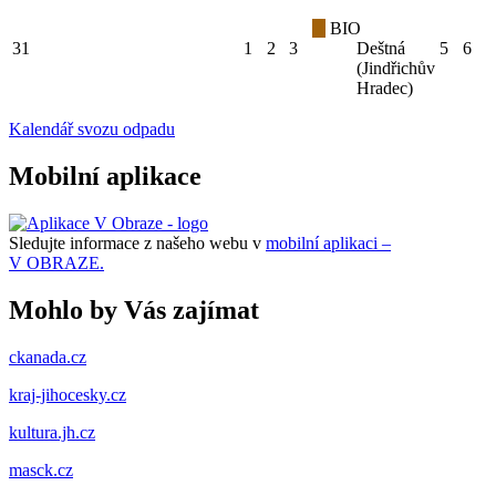
BIO
31
1
2
3
Deštná
5
6
(Jindřichův
Hradec)
Kalendář svozu odpadu
Mobilní aplikace
Sledujte informace z našeho webu v
mobilní aplikaci –
V OBRAZE.
Mohlo by Vás zajímat
ckanada.cz
kraj-jihocesky.cz
kultura.jh.cz
masck.cz