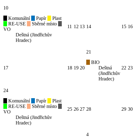
10
Komunální
Papír
Plast
RE-USE
Sběrné místo
11
12
13
14
15
16
VO
Deštná (Jindřichův
Hradec)
21
BIO
17
18
19
20
Deštná
22
23
(Jindřichův
Hradec)
24
Komunální
Papír
Plast
RE-USE
Sběrné místo
25
26
27
28
29
30
VO
Deštná (Jindřichův
Hradec)
4