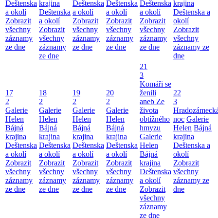
Deštenska
krajina
Deštenska
Deštenska
Deštenska
krajina
a okolí
Deštenska
a okolí
a okolí
a okolí
Deštenska a
Zobrazit
a okolí
Zobrazit
Zobrazit
Zobrazit
okolí
všechny
Zobrazit
všechny
všechny
všechny
Zobrazit
záznamy
všechny
záznamy
záznamy
záznamy
všechny
ze dne
záznamy
ze dne
ze dne
ze dne
záznamy ze
ze dne
dne
21
3
Komáři se
17
18
19
20
ženili
22
2
2
2
2
aneb Ze
3
Galerie
Galerie
Galerie
Galerie
života
Hradozámeck
Helen
Helen
Helen
Helen
obtížného
noc
Galerie
Bájná
Bájná
Bájná
Bájná
hmyzu
Helen
Bájná
krajina
krajina
krajina
krajina
Galerie
krajina
Deštenska
Deštenska
Deštenska
Deštenska
Helen
Deštenska a
a okolí
a okolí
a okolí
a okolí
Bájná
okolí
Zobrazit
Zobrazit
Zobrazit
Zobrazit
krajina
Zobrazit
všechny
všechny
všechny
všechny
Deštenska
všechny
záznamy
záznamy
záznamy
záznamy
a okolí
záznamy ze
ze dne
ze dne
ze dne
ze dne
Zobrazit
dne
všechny
záznamy
ze dne