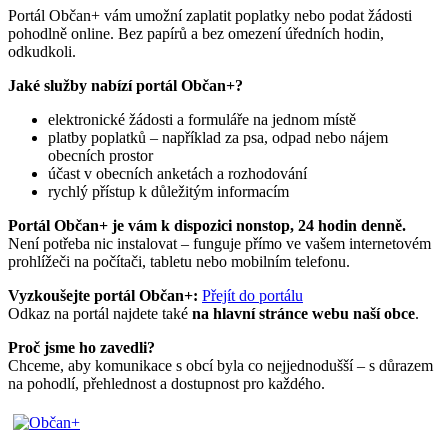
Portál Občan+ vám umožní zaplatit poplatky nebo podat žádosti
pohodlně online. Bez papírů a bez omezení úředních hodin,
odkudkoli.
Jaké služby nabízí portál Občan+?
elektronické žádosti a formuláře na jednom místě
platby poplatků – například za psa, odpad nebo nájem
obecních prostor
účast v obecních anketách a rozhodování
rychlý přístup k důležitým informacím
Portál Občan+ je vám k dispozici nonstop, 24 hodin denně.
Není potřeba nic instalovat – funguje přímo ve vašem internetovém
prohlížeči na počítači, tabletu nebo mobilním telefonu.
Vyzkoušejte portál Občan+:
Přejít do portálu
Odkaz na portál najdete také
na hlavní stránce webu naší obce
.
Proč jsme ho zavedli?
Chceme, aby komunikace s obcí byla co nejjednodušší – s důrazem
na pohodlí, přehlednost a dostupnost pro každého.