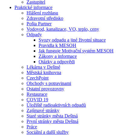
Zastupitel
Praktické informace
Hlášení rozhlasu
Zdravotní středisko
Pošta Partner
Vodovod, kanalizace, VO, teplo, ceny
Odpady
Svozy odpadu a jiné životní situace
Pravidla k MESOH
Jak funguje Motivační systém MESOH
Zákony a informace
Otázky a odpovědi
Lékárna v Deštné
Městská knihovna
CzechPoint
Obchody s potravinami
Ostatní provozovny
Restaurace
COVID 19
Úložiště radioaktivních odpadů
Zajímavé stránky
Staré stránky města Deštná
První stránky města Deštná
Práce
Sociální a další služby