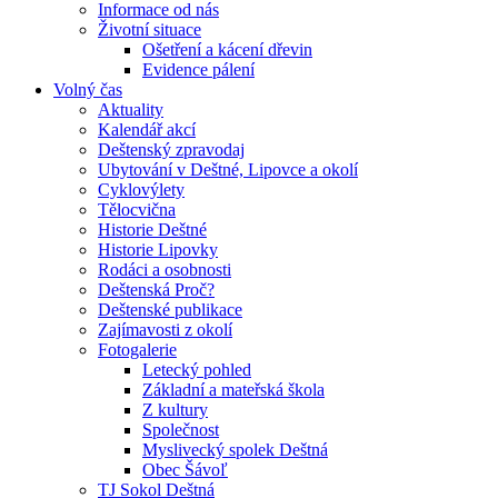
Informace od nás
Životní situace
Ošetření a kácení dřevin
Evidence pálení
Volný čas
Aktuality
Kalendář akcí
Deštenský zpravodaj
Ubytování v Deštné, Lipovce a okolí
Cyklovýlety
Tělocvična
Historie Deštné
Historie Lipovky
Rodáci a osobnosti
Deštenská Proč?
Deštenské publikace
Zajímavosti z okolí
Fotogalerie
Letecký pohled
Základní a mateřská škola
Z kultury
Společnost
Myslivecký spolek Deštná
Obec Šávoľ
TJ Sokol Deštná