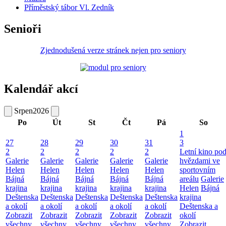
Příměstský tábor Vl. Zedník
Senioři
Zjednodušená verze stránek nejen pro seniory
Kalendář akcí
Srpen
2026
Po
Út
St
Čt
Pá
So
1
27
28
29
30
31
3
2
2
2
2
2
Letní kino po
Galerie
Galerie
Galerie
Galerie
Galerie
hvězdami ve
Helen
Helen
Helen
Helen
Helen
sportovním
Bájná
Bájná
Bájná
Bájná
Bájná
areálu
Galerie
krajina
krajina
krajina
krajina
krajina
Helen
Bájná
Deštenska
Deštenska
Deštenska
Deštenska
Deštenska
krajina
a okolí
a okolí
a okolí
a okolí
a okolí
Deštenska a
Zobrazit
Zobrazit
Zobrazit
Zobrazit
Zobrazit
okolí
všechny
všechny
všechny
všechny
všechny
Zobrazit