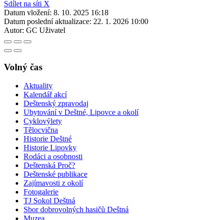
Sdílet na síti X
Datum vložení:
8. 10. 2025 16:18
Datum poslední aktualizace:
22. 1. 2026 10:00
Autor:
GC Uživatel
Volný čas
Aktuality
Kalendář akcí
Deštenský zpravodaj
Ubytování v Deštné, Lipovce a okolí
Cyklovýlety
Tělocvična
Historie Deštné
Historie Lipovky
Rodáci a osobnosti
Deštenská Proč?
Deštenské publikace
Zajímavosti z okolí
Fotogalerie
TJ Sokol Deštná
Sbor dobrovolných hasičů Deštná
Muzea