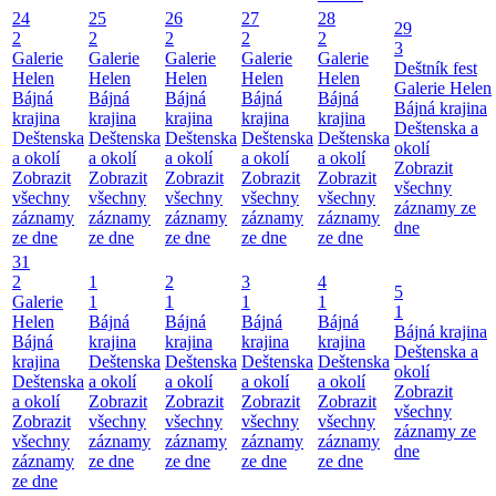
24
25
26
27
28
29
2
2
2
2
2
3
Galerie
Galerie
Galerie
Galerie
Galerie
Deštník fest
Helen
Helen
Helen
Helen
Helen
Galerie Helen
Bájná
Bájná
Bájná
Bájná
Bájná
Bájná krajina
krajina
krajina
krajina
krajina
krajina
Deštenska a
Deštenska
Deštenska
Deštenska
Deštenska
Deštenska
okolí
a okolí
a okolí
a okolí
a okolí
a okolí
Zobrazit
Zobrazit
Zobrazit
Zobrazit
Zobrazit
Zobrazit
všechny
všechny
všechny
všechny
všechny
všechny
záznamy ze
záznamy
záznamy
záznamy
záznamy
záznamy
dne
ze dne
ze dne
ze dne
ze dne
ze dne
31
2
1
2
3
4
5
Galerie
1
1
1
1
1
Helen
Bájná
Bájná
Bájná
Bájná
Bájná krajina
Bájná
krajina
krajina
krajina
krajina
Deštenska a
krajina
Deštenska
Deštenska
Deštenska
Deštenska
okolí
Deštenska
a okolí
a okolí
a okolí
a okolí
Zobrazit
a okolí
Zobrazit
Zobrazit
Zobrazit
Zobrazit
všechny
Zobrazit
všechny
všechny
všechny
všechny
záznamy ze
všechny
záznamy
záznamy
záznamy
záznamy
dne
záznamy
ze dne
ze dne
ze dne
ze dne
ze dne