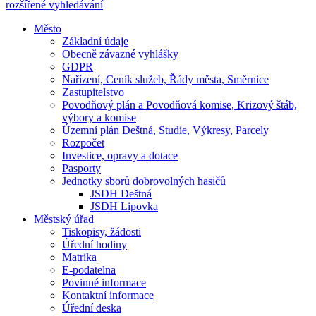
rozšířené vyhledávání
Město
Základní údaje
Obecně závazné vyhlášky
GDPR
Nařízení, Ceník služeb, Řády města, Směrnice
Zastupitelstvo
Povodňový plán a Povodňová komise, Krizový štáb,
výbory a komise
Územní plán Deštná, Studie, Výkresy, Parcely
Rozpočet
Investice, opravy a dotace
Pasporty
Jednotky sborů dobrovolných hasičů
JSDH Deštná
JSDH Lipovka
Městský úřad
Tiskopisy, žádosti
Úřední hodiny
Matrika
E-podatelna
Povinné informace
Kontaktní informace
Úřední deska