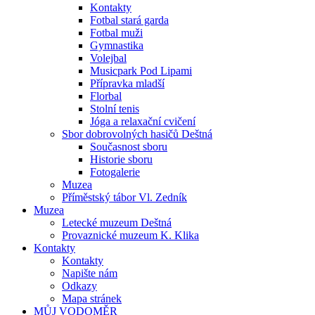
Kontakty
Fotbal stará garda
Fotbal muži
Gymnastika
Volejbal
Musicpark Pod Lipami
Přípravka mladší
Florbal
Stolní tenis
Jóga a relaxační cvičení
Sbor dobrovolných hasičů Deštná
Současnost sboru
Historie sboru
Fotogalerie
Muzea
Příměstský tábor Vl. Zedník
Muzea
Letecké muzeum Deštná
Provaznické muzeum K. Klika
Kontakty
Kontakty
Napište nám
Odkazy
Mapa stránek
MŮJ VODOMĚR