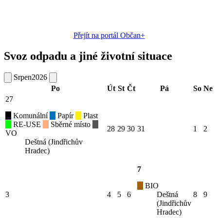
Přejít na portál Občan+
Svoz odpadu a jiné životní situace
Srpen
2026
Po
Út
St
Čt
Pá
So
Ne
27
Komunální
Papír
Plast
RE-USE
Sběrné místo
28
29
30
31
1
2
VO
Deštná (Jindřichův
Hradec)
7
BIO
3
4
5
6
Deštná
8
9
(Jindřichův
Hradec)