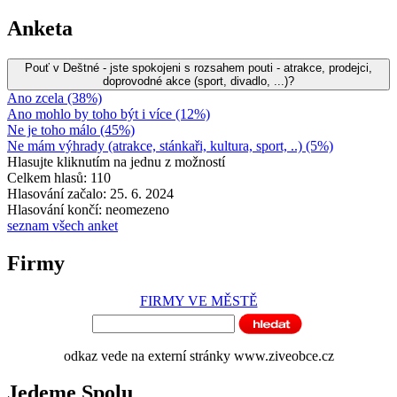
Anketa
Pouť v Deštné - jste spokojeni s rozsahem pouti - atrakce, prodejci,
doprovodné akce (sport, divadlo, ...)?
Ano zcela (38%)
Ano mohlo by toho být i více (12%)
Ne je toho málo (45%)
Ne mám výhrady (atrakce, stánkaři, kultura, sport, ..) (5%)
Hlasujte kliknutím na jednu z možností
Celkem hlasů: 110
Hlasování začalo: 25. 6. 2024
Hlasování končí: neomezeno
seznam všech anket
Firmy
FIRMY VE MĚSTĚ
odkaz vede na externí stránky www.ziveobce.cz
Jedeme Spolu