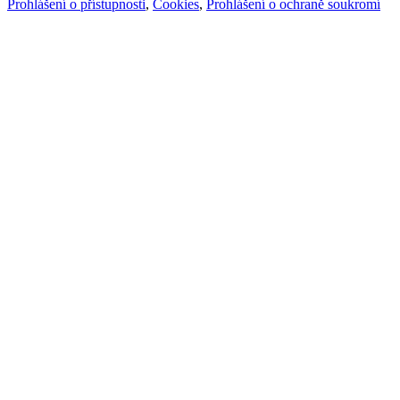
Prohlášení o přístupnosti
,
Cookies
,
Prohlášení o ochraně soukromí