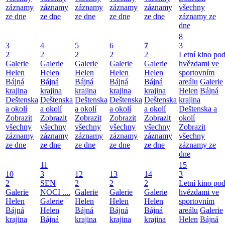
záznamy
záznamy
záznamy
záznamy
záznamy
všechny
ze dne
ze dne
ze dne
ze dne
ze dne
záznamy ze
dne
8
3
4
5
6
7
3
2
2
2
2
2
Letní kino po
Galerie
Galerie
Galerie
Galerie
Galerie
hvězdami ve
Helen
Helen
Helen
Helen
Helen
sportovním
Bájná
Bájná
Bájná
Bájná
Bájná
areálu
Galerie
krajina
krajina
krajina
krajina
krajina
Helen
Bájná
Deštenska
Deštenska
Deštenska
Deštenska
Deštenska
krajina
a okolí
a okolí
a okolí
a okolí
a okolí
Deštenska a
Zobrazit
Zobrazit
Zobrazit
Zobrazit
Zobrazit
okolí
všechny
všechny
všechny
všechny
všechny
Zobrazit
záznamy
záznamy
záznamy
záznamy
záznamy
všechny
ze dne
ze dne
ze dne
ze dne
ze dne
záznamy ze
dne
11
15
10
3
12
13
14
3
2
SEN
2
2
2
Letní kino po
Galerie
NOCI ....
Galerie
Galerie
Galerie
hvězdami ve
Helen
Galerie
Helen
Helen
Helen
sportovním
Bájná
Helen
Bájná
Bájná
Bájná
areálu
Galerie
krajina
Bájná
krajina
krajina
krajina
Helen
Bájná