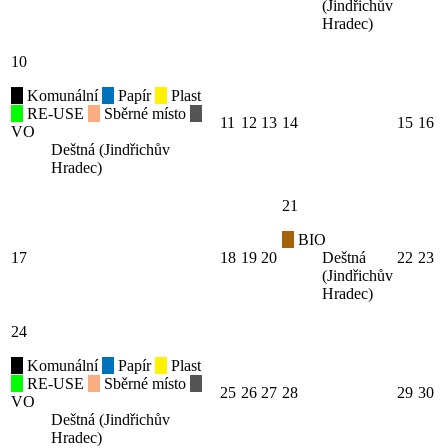
(Jindřichův
Hradec)
10
Komunální
Papír
Plast
RE-USE
Sběrné místo
11
12
13
14
15
16
VO
Deštná (Jindřichův
Hradec)
21
BIO
17
18
19
20
Deštná
22
23
(Jindřichův
Hradec)
24
Komunální
Papír
Plast
RE-USE
Sběrné místo
25
26
27
28
29
30
VO
Deštná (Jindřichův
Hradec)