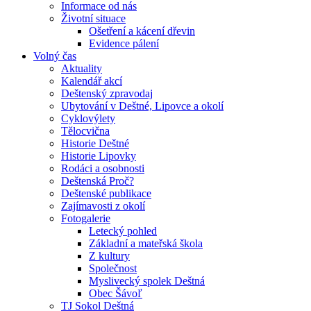
Informace od nás
Životní situace
Ošetření a kácení dřevin
Evidence pálení
Volný čas
Aktuality
Kalendář akcí
Deštenský zpravodaj
Ubytování v Deštné, Lipovce a okolí
Cyklovýlety
Tělocvična
Historie Deštné
Historie Lipovky
Rodáci a osobnosti
Deštenská Proč?
Deštenské publikace
Zajímavosti z okolí
Fotogalerie
Letecký pohled
Základní a mateřská škola
Z kultury
Společnost
Myslivecký spolek Deštná
Obec Šávoľ
TJ Sokol Deštná