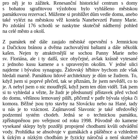
pro něj je to zážitek. Renesanční historické centrum s domy
s bohatou sgrafitovou výzdobou bylo vyhlášeno městskou
památkovou rezervací. Můžeme si prohlížet dům vedle domu, anebo
také vylézt na městskou věž kostela Nanebevzetí Panny Marie.
Po zdolání 176 schodů se naskytne skutečně nádherný pohled
na celé město a okolí.
Z památek mě dále zaujalo městské opevnění s Jemnickou
a Dačickou bránou a dvěma zachovalými baštami a dále několik
kašen. Nejen ty atraktivnější se sochou Panny Marie nebo
sv. Floriána, ale i ty další, sice obyčejné, avšak krásně vytesané
z jednoho kusu kamene a s upraveným okolím. V jedné ulici
najdeme i bývalou synagogu. Židovský hřbitov bychom zde však
hledali marně. Památkou lidové architektury je dům se žudrem. To,
když jsem si poprvé přečetl, tak se přiznám, že jsem nevěděl, co to
je. A nebyl jsem o nic moudřejší, když jsem ten dům viděl. Tak jsem
si to vyhledal a vězte, že žudr je předsunutý přístavek před vchod
do domu, většinou lemovaný pilíři, přičemž v patře bývala sýpka či
komora. Běžné jsou tyto stavby na Slovácku nebo na Hané, tady
u nás je to vzácnost. Zajímavostí Slavonic je také středověký
podzemní systém chodeb. Jedná se o technickou památku,
zpřístupněnou pro veřejnost od roku 1998. Původně do kamene
vysekané sklepy byly později propojené chodbami kvůli odvádění
vody. Prohlídka se absolvuje v gumákách a pláštěnce a vzhledem
k úzkým a nízkým chodbám je fyzicky náročná a není skutečně