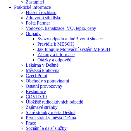
Zastupitel
Praktické informace
Hlášení rozhlasu
Zdravotní středisko
Pošta Partner
Vodovod, kanalizace, VO, teplo, ceny
Odpady
Svozy odpadu a jiné životní situace
Pravidla k MESOH
Jak funguje Motivační systém MESOH
Zákony a informace
Otázky a odpovědi
Lékárna v Deštné
Městská knihovna
CzechPoint
Obchody s potravinami
Ostatní provozovny
Restaurace
COVID 19
Úložiště radioaktivních odpadů
Zajímavé stránky
Staré stránky města Deštná
První stránky města Deštná
Práce
Sociální a další služby