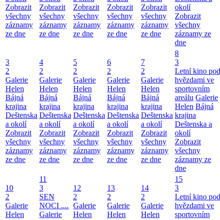
Zobrazit
Zobrazit
Zobrazit
Zobrazit
Zobrazit
okolí
všechny
všechny
všechny
všechny
všechny
Zobrazit
záznamy
záznamy
záznamy
záznamy
záznamy
všechny
ze dne
ze dne
ze dne
ze dne
ze dne
záznamy ze
dne
8
3
4
5
6
7
3
2
2
2
2
2
Letní kino po
Galerie
Galerie
Galerie
Galerie
Galerie
hvězdami ve
Helen
Helen
Helen
Helen
Helen
sportovním
Bájná
Bájná
Bájná
Bájná
Bájná
areálu
Galerie
krajina
krajina
krajina
krajina
krajina
Helen
Bájná
Deštenska
Deštenska
Deštenska
Deštenska
Deštenska
krajina
a okolí
a okolí
a okolí
a okolí
a okolí
Deštenska a
Zobrazit
Zobrazit
Zobrazit
Zobrazit
Zobrazit
okolí
všechny
všechny
všechny
všechny
všechny
Zobrazit
záznamy
záznamy
záznamy
záznamy
záznamy
všechny
ze dne
ze dne
ze dne
ze dne
ze dne
záznamy ze
dne
11
15
10
3
12
13
14
3
2
SEN
2
2
2
Letní kino po
Galerie
NOCI ....
Galerie
Galerie
Galerie
hvězdami ve
Helen
Galerie
Helen
Helen
Helen
sportovním