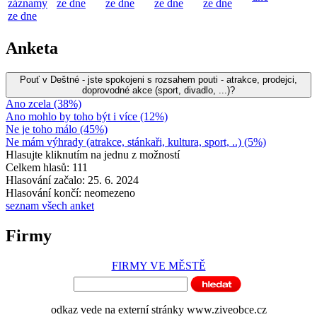
záznamy
ze dne
ze dne
ze dne
ze dne
ze dne
Anketa
Pouť v Deštné - jste spokojeni s rozsahem pouti - atrakce, prodejci,
doprovodné akce (sport, divadlo, ...)?
Ano zcela (38%)
Ano mohlo by toho být i více (12%)
Ne je toho málo (45%)
Ne mám výhrady (atrakce, stánkaři, kultura, sport, ..) (5%)
Hlasujte kliknutím na jednu z možností
Celkem hlasů: 111
Hlasování začalo: 25. 6. 2024
Hlasování končí: neomezeno
seznam všech anket
Firmy
FIRMY VE MĚSTĚ
odkaz vede na externí stránky www.ziveobce.cz