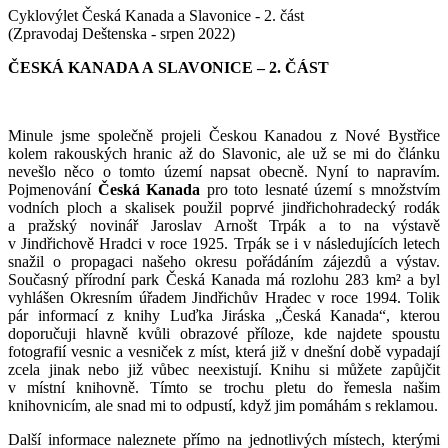
Cyklovýlet Česká Kanada a Slavonice - 2. část
(Zpravodaj Deštenska - srpen 2022)
ČESKÁ KANADA A SLAVONICE – 2. ČÁST
Minule jsme společně projeli Českou Kanadou z Nové Bystřice
kolem rakouských hranic až do Slavonic, ale už se mi do článku
nevešlo něco o tomto území napsat obecně. Nyní to napravím.
Pojmenování
Česká Kanada
pro toto lesnaté území s množstvím
vodních ploch a skalisek použil poprvé jindřichohradecký rodák
a pražský novinář Jaroslav Arnošt Trpák a to na výstavě
v Jindřichově Hradci v roce 1925. Trpák se i v následujících letech
snažil o propagaci našeho okresu pořádáním zájezdů a výstav.
Současný přírodní park Česká Kanada má rozlohu 283 km² a byl
vyhlášen Okresním úřadem Jindřichův Hradec v roce 1994. Tolik
pár informací z knihy Luďka Jiráska „Česká Kanada“, kterou
doporučuji hlavně kvůli obrazové příloze, kde najdete spoustu
fotografií vesnic a vesniček z míst, která již v dnešní době vypadají
zcela jinak nebo již vůbec neexistují. Knihu si můžete zapůjčit
v místní knihovně. Tímto se trochu pletu do řemesla našim
knihovnicím, ale snad mi to odpustí, když jim pomáhám s reklamou.
Další informace naleznete přímo na jednotlivých místech, kterými