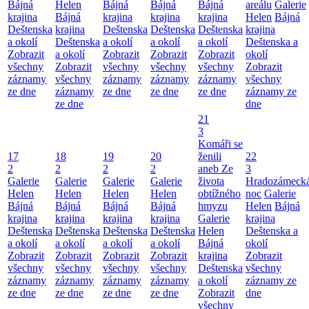
Bájná
Helen
Bájná
Bájná
Bájná
areálu
Galerie
krajina
Bájná
krajina
krajina
krajina
Helen
Bájná
Deštenska
krajina
Deštenska
Deštenska
Deštenska
krajina
a okolí
Deštenska
a okolí
a okolí
a okolí
Deštenska a
Zobrazit
a okolí
Zobrazit
Zobrazit
Zobrazit
okolí
všechny
Zobrazit
všechny
všechny
všechny
Zobrazit
záznamy
všechny
záznamy
záznamy
záznamy
všechny
ze dne
záznamy
ze dne
ze dne
ze dne
záznamy ze
ze dne
dne
21
3
Komáři se
17
18
19
20
ženili
22
2
2
2
2
aneb Ze
3
Galerie
Galerie
Galerie
Galerie
života
Hradozámeck
Helen
Helen
Helen
Helen
obtížného
noc
Galerie
Bájná
Bájná
Bájná
Bájná
hmyzu
Helen
Bájná
krajina
krajina
krajina
krajina
Galerie
krajina
Deštenska
Deštenska
Deštenska
Deštenska
Helen
Deštenska a
a okolí
a okolí
a okolí
a okolí
Bájná
okolí
Zobrazit
Zobrazit
Zobrazit
Zobrazit
krajina
Zobrazit
všechny
všechny
všechny
všechny
Deštenska
všechny
záznamy
záznamy
záznamy
záznamy
a okolí
záznamy ze
ze dne
ze dne
ze dne
ze dne
Zobrazit
dne
všechny