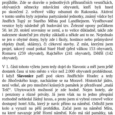
projíždíte. Zde se dozvíte o jednotlivých příhraničních vesničkách,
obývaných německy mluvícími obyvateli, kteří byli hned
po skončení 2. světové války odsunuti do Rakouska. Aktivní
v tomto směru byly zejména partyzánské jednotky, známý vůdce byl
Jindřich Tupý ze Starého Města pod Landštejnem. Vystěhované
vesnice byly následně při budování tzv. Železné opony počátkem
50. let 20. století srovnány se zemí, a to velice důkladně, takže zde
naleznete skutečně jen zbytky základů a někde ani to ne. Nejednalo
se jen o obytné domy, byly zde i školy, hostince nebo průmyslové
objekty (hutě, sklárny), či církevní stavby. Z míst, kterými jsem
projel, takový osud potkal Staré Hutě (před válkou 153 obyvatel),
Romavu (259 obyvatel), Rajchéřov (241 obyvatel), Dětříš (142
obyvatel).
V 1. části tohoto výletu jsem tedy dojel do Slavonic a měl jsem ještě
dostatek času si toto město s více než 2.000 obyvateli prohlédnout.
I když
Slavonice
patří pod okres Jindřichův Hradec a tedy
do Jihočeského kraje, nacházíme se na Moravě. Historické jádro,
není velké, ale pro množství krásných památek je přezdívané „malá
Telč“. Ubytovacích možností je zde hodně. Nejen hotely, ale
i penziony a různé priváty. Já jsem však na to jedno přespání
rozhodně nehledal žádný luxus, a proto jsem si vybral cenově velice
dostupný hotel Alfa, který je navíc přímo na náměstí. Odložil jsem
kolo a vyrazil na pěší prohlídku. Začal jsem na náměstí Míru,
na které navazuje ještě Horní náměstí. Kdo má rád památky, tak