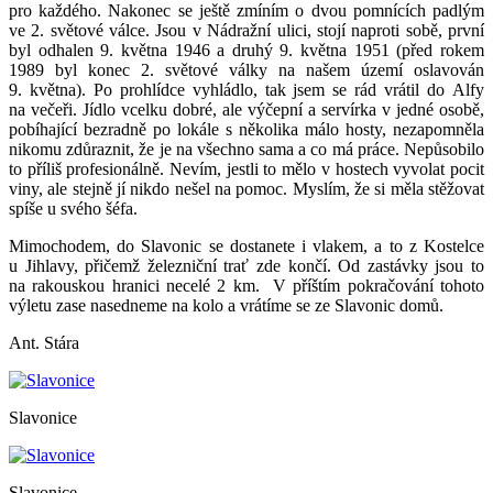
pro každého. Nakonec se ještě zmíním o dvou pomnících padlým
ve 2. světové válce. Jsou v Nádražní ulici, stojí naproti sobě, první
byl odhalen 9. května 1946 a druhý 9. května 1951 (před rokem
1989 byl konec 2. světové války na našem území oslavován
9. května). Po prohlídce vyhládlo, tak jsem se rád vrátil do Alfy
na večeři. Jídlo vcelku dobré, ale výčepní a servírka v jedné osobě,
pobíhající bezradně po lokále s několika málo hosty, nezapomněla
nikomu zdůraznit, že je na všechno sama a co má práce. Nepůsobilo
to příliš profesionálně. Nevím, jestli to mělo v hostech vyvolat pocit
viny, ale stejně jí nikdo nešel na pomoc. Myslím, že si měla stěžovat
spíše u svého šéfa.
Mimochodem, do Slavonic se dostanete i vlakem, a to z Kostelce
u Jihlavy, přičemž železniční trať zde končí. Od zastávky jsou to
na rakouskou hranici necelé 2 km. V příštím pokračování tohoto
výletu zase nasedneme na kolo a vrátíme se ze Slavonic domů.
Ant. Stára
Slavonice
Slavonice