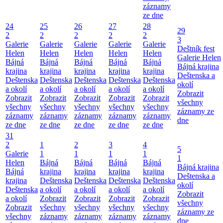
záznamy
ze dne
24
25
26
27
28
29
2
2
2
2
2
3
Galerie
Galerie
Galerie
Galerie
Galerie
Deštník fest
Helen
Helen
Helen
Helen
Helen
Galerie Helen
Bájná
Bájná
Bájná
Bájná
Bájná
Bájná krajina
krajina
krajina
krajina
krajina
krajina
Deštenska a
Deštenska
Deštenska
Deštenska
Deštenska
Deštenska
okolí
a okolí
a okolí
a okolí
a okolí
a okolí
Zobrazit
Zobrazit
Zobrazit
Zobrazit
Zobrazit
Zobrazit
všechny
všechny
všechny
všechny
všechny
všechny
záznamy ze
záznamy
záznamy
záznamy
záznamy
záznamy
dne
ze dne
ze dne
ze dne
ze dne
ze dne
31
2
1
2
3
4
5
Galerie
1
1
1
1
1
Helen
Bájná
Bájná
Bájná
Bájná
Bájná krajina
Bájná
krajina
krajina
krajina
krajina
Deštenska a
krajina
Deštenska
Deštenska
Deštenska
Deštenska
okolí
Deštenska
a okolí
a okolí
a okolí
a okolí
Zobrazit
a okolí
Zobrazit
Zobrazit
Zobrazit
Zobrazit
všechny
Zobrazit
všechny
všechny
všechny
všechny
záznamy ze
všechny
záznamy
záznamy
záznamy
záznamy
dne