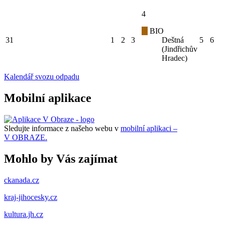
4
BIO
31
1
2
3
Deštná
5
6
(Jindřichův
Hradec)
Kalendář svozu odpadu
Mobilní aplikace
Sledujte informace z našeho webu v
mobilní aplikaci –
V OBRAZE.
Mohlo by Vás zajímat
ckanada.cz
kraj-jihocesky.cz
kultura.jh.cz