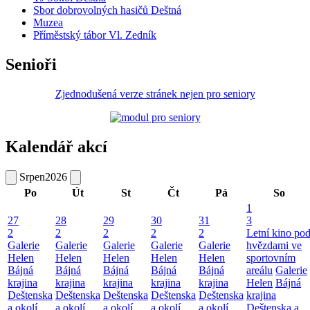
Sbor dobrovolných hasičů Deštná
Muzea
Příměstský tábor Vl. Zedník
Senioři
Zjednodušená verze stránek nejen pro seniory
Kalendář akcí
Srpen
2026
Po
Út
St
Čt
Pá
So
1
27
28
29
30
31
3
2
2
2
2
2
Letní kino po
Galerie
Galerie
Galerie
Galerie
Galerie
hvězdami ve
Helen
Helen
Helen
Helen
Helen
sportovním
Bájná
Bájná
Bájná
Bájná
Bájná
areálu
Galerie
krajina
krajina
krajina
krajina
krajina
Helen
Bájná
Deštenska
Deštenska
Deštenska
Deštenska
Deštenska
krajina
a okolí
a okolí
a okolí
a okolí
a okolí
Deštenska a