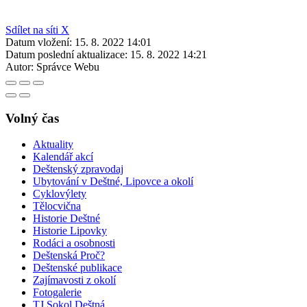
Sdílet na síti X
Datum vložení:
15. 8. 2022 14:01
Datum poslední aktualizace:
15. 8. 2022 14:21
Autor:
Správce Webu
Volný čas
Aktuality
Kalendář akcí
Deštenský zpravodaj
Ubytování v Deštné, Lipovce a okolí
Cyklovýlety
Tělocvična
Historie Deštné
Historie Lipovky
Rodáci a osobnosti
Deštenská Proč?
Deštenské publikace
Zajímavosti z okolí
Fotogalerie
TJ Sokol Deštná