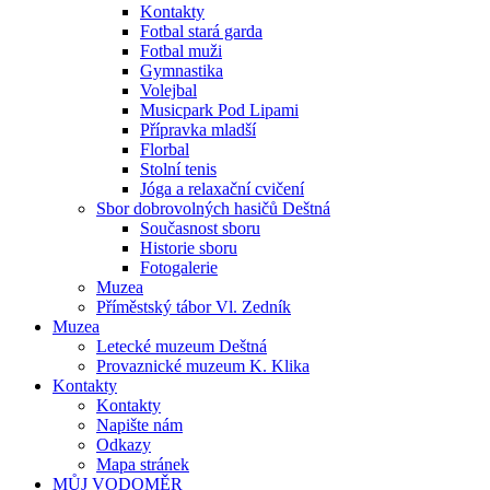
Kontakty
Fotbal stará garda
Fotbal muži
Gymnastika
Volejbal
Musicpark Pod Lipami
Přípravka mladší
Florbal
Stolní tenis
Jóga a relaxační cvičení
Sbor dobrovolných hasičů Deštná
Současnost sboru
Historie sboru
Fotogalerie
Muzea
Příměstský tábor Vl. Zedník
Muzea
Letecké muzeum Deštná
Provaznické muzeum K. Klika
Kontakty
Kontakty
Napište nám
Odkazy
Mapa stránek
MŮJ VODOMĚR