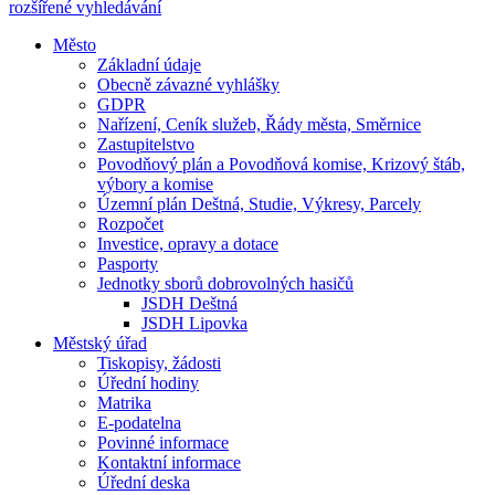
rozšířené vyhledávání
Město
Základní údaje
Obecně závazné vyhlášky
GDPR
Nařízení, Ceník služeb, Řády města, Směrnice
Zastupitelstvo
Povodňový plán a Povodňová komise, Krizový štáb,
výbory a komise
Územní plán Deštná, Studie, Výkresy, Parcely
Rozpočet
Investice, opravy a dotace
Pasporty
Jednotky sborů dobrovolných hasičů
JSDH Deštná
JSDH Lipovka
Městský úřad
Tiskopisy, žádosti
Úřední hodiny
Matrika
E-podatelna
Povinné informace
Kontaktní informace
Úřední deska