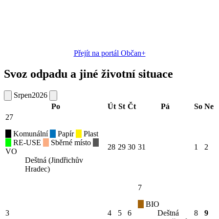
Přejít na portál Občan+
Svoz odpadu a jiné životní situace
Srpen
2026
Po
Út
St
Čt
Pá
So
Ne
27
Komunální
Papír
Plast
RE-USE
Sběrné místo
28
29
30
31
1
2
VO
Deštná (Jindřichův
Hradec)
7
BIO
3
4
5
6
Deštná
8
9