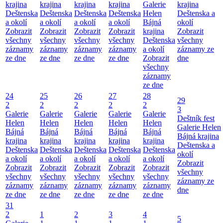
krajina
krajina
krajina
krajina
Galerie
krajina
Deštenska
Deštenska
Deštenska
Deštenska
Helen
Deštenska a
a okolí
a okolí
a okolí
a okolí
Bájná
okolí
Zobrazit
Zobrazit
Zobrazit
Zobrazit
krajina
Zobrazit
všechny
všechny
všechny
všechny
Deštenska
všechny
záznamy
záznamy
záznamy
záznamy
a okolí
záznamy ze
ze dne
ze dne
ze dne
ze dne
Zobrazit
dne
všechny
záznamy
ze dne
24
25
26
27
28
29
2
2
2
2
2
3
Galerie
Galerie
Galerie
Galerie
Galerie
Deštník fest
Helen
Helen
Helen
Helen
Helen
Galerie Helen
Bájná
Bájná
Bájná
Bájná
Bájná
Bájná krajina
krajina
krajina
krajina
krajina
krajina
Deštenska a
Deštenska
Deštenska
Deštenska
Deštenska
Deštenska
okolí
a okolí
a okolí
a okolí
a okolí
a okolí
Zobrazit
Zobrazit
Zobrazit
Zobrazit
Zobrazit
Zobrazit
všechny
všechny
všechny
všechny
všechny
všechny
záznamy ze
záznamy
záznamy
záznamy
záznamy
záznamy
dne
ze dne
ze dne
ze dne
ze dne
ze dne
31
2
1
2
3
4
5