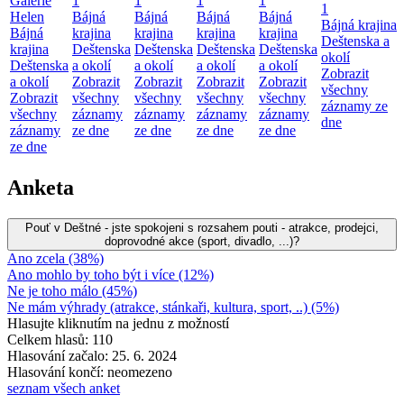
Galerie
1
1
1
1
1
Helen
Bájná
Bájná
Bájná
Bájná
Bájná krajina
Bájná
krajina
krajina
krajina
krajina
Deštenska a
krajina
Deštenska
Deštenska
Deštenska
Deštenska
okolí
Deštenska
a okolí
a okolí
a okolí
a okolí
Zobrazit
a okolí
Zobrazit
Zobrazit
Zobrazit
Zobrazit
všechny
Zobrazit
všechny
všechny
všechny
všechny
záznamy ze
všechny
záznamy
záznamy
záznamy
záznamy
dne
záznamy
ze dne
ze dne
ze dne
ze dne
ze dne
Anketa
Pouť v Deštné - jste spokojeni s rozsahem pouti - atrakce, prodejci,
doprovodné akce (sport, divadlo, ...)?
Ano zcela (38%)
Ano mohlo by toho být i více (12%)
Ne je toho málo (45%)
Ne mám výhrady (atrakce, stánkaři, kultura, sport, ..) (5%)
Hlasujte kliknutím na jednu z možností
Celkem hlasů: 110
Hlasování začalo: 25. 6. 2024
Hlasování končí: neomezeno
seznam všech anket