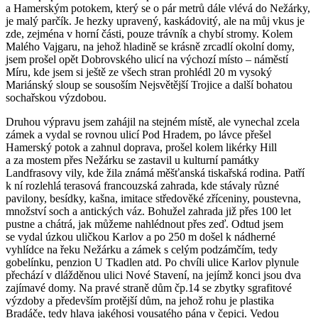
a Hamerským potokem, který se o pár metrů dále vlévá do Nežárky,
je malý parčík. Je hezky upravený, kaskádovitý, ale na můj vkus je
zde, zejména v horní části, pouze trávník a chybí stromy. Kolem
Malého Vajgaru, na jehož hladině se krásně zrcadlí okolní domy,
jsem prošel opět Dobrovského ulicí na výchozí místo – náměstí
Míru, kde jsem si ještě ze všech stran prohlédl 20 m vysoký
Mariánský sloup se sousoším Nejsvětější Trojice a další bohatou
sochařskou výzdobou.
Druhou výpravu jsem zahájil na stejném místě, ale vynechal zcela
zámek a vydal se rovnou ulicí Pod Hradem, po lávce přešel
Hamerský potok a zahnul doprava, prošel kolem likérky Hill
a za mostem přes Nežárku se zastavil u kulturní památky
Landfrasovy vily, kde žila známá měšťanská tiskařská rodina. Patří
k ní rozlehlá terasová francouzská zahrada, kde stávaly různé
pavilony, besídky, kašna, imitace středověké zříceniny, poustevna,
množství soch a antických váz. Bohužel zahrada již přes 100 let
pustne a chátrá, jak můžeme nahlédnout přes zeď. Odtud jsem
se vydal úzkou uličkou Karlov a po 250 m došel k nádherné
vyhlídce na řeku Nežárku a zámek s celým podzámčím, tedy
gobelínku, penzion U Tkadlen atd. Po chvíli ulice Karlov plynule
přechází v dlážděnou ulici Nové Stavení, na jejímž konci jsou dva
zajímavé domy. Na pravé straně dům čp.14 se zbytky sgrafitové
výzdoby a především protější dům, na jehož rohu je plastika
Bradáče, tedy hlava jakéhosi vousatého pána v čepici. Vedou