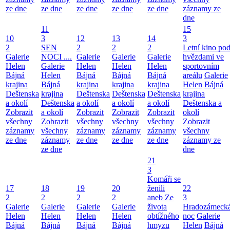
ze dne
ze dne
ze dne
ze dne
ze dne
záznamy ze
dne
11
15
10
3
12
13
14
3
2
SEN
2
2
2
Letní kino po
Galerie
NOCI ....
Galerie
Galerie
Galerie
hvězdami ve
Helen
Galerie
Helen
Helen
Helen
sportovním
Bájná
Helen
Bájná
Bájná
Bájná
areálu
Galerie
krajina
Bájná
krajina
krajina
krajina
Helen
Bájná
Deštenska
krajina
Deštenska
Deštenska
Deštenska
krajina
a okolí
Deštenska
a okolí
a okolí
a okolí
Deštenska a
Zobrazit
a okolí
Zobrazit
Zobrazit
Zobrazit
okolí
všechny
Zobrazit
všechny
všechny
všechny
Zobrazit
záznamy
všechny
záznamy
záznamy
záznamy
všechny
ze dne
záznamy
ze dne
ze dne
ze dne
záznamy ze
ze dne
dne
21
3
Komáři se
17
18
19
20
ženili
22
2
2
2
2
aneb Ze
3
Galerie
Galerie
Galerie
Galerie
života
Hradozámeck
Helen
Helen
Helen
Helen
obtížného
noc
Galerie
Bájná
Bájná
Bájná
Bájná
hmyzu
Helen
Bájná