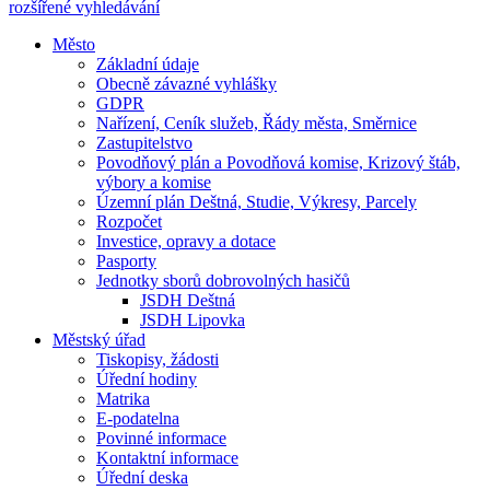
rozšířené vyhledávání
Město
Základní údaje
Obecně závazné vyhlášky
GDPR
Nařízení, Ceník služeb, Řády města, Směrnice
Zastupitelstvo
Povodňový plán a Povodňová komise, Krizový štáb,
výbory a komise
Územní plán Deštná, Studie, Výkresy, Parcely
Rozpočet
Investice, opravy a dotace
Pasporty
Jednotky sborů dobrovolných hasičů
JSDH Deštná
JSDH Lipovka
Městský úřad
Tiskopisy, žádosti
Úřední hodiny
Matrika
E-podatelna
Povinné informace
Kontaktní informace
Úřední deska