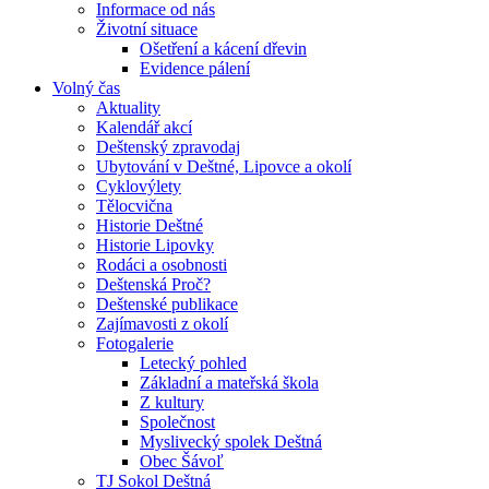
Informace od nás
Životní situace
Ošetření a kácení dřevin
Evidence pálení
Volný čas
Aktuality
Kalendář akcí
Deštenský zpravodaj
Ubytování v Deštné, Lipovce a okolí
Cyklovýlety
Tělocvična
Historie Deštné
Historie Lipovky
Rodáci a osobnosti
Deštenská Proč?
Deštenské publikace
Zajímavosti z okolí
Fotogalerie
Letecký pohled
Základní a mateřská škola
Z kultury
Společnost
Myslivecký spolek Deštná
Obec Šávoľ
TJ Sokol Deštná