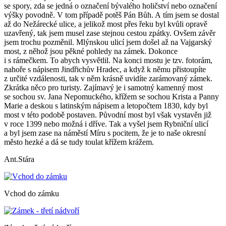
se spory, zda se jedná o označení bývalého holičství nebo označení
výšky povodně. V tom případě potěš Pán Bůh. A tím jsem se dostal
až do Nežárecké ulice, a jelikož most přes řeku byl kvůli opravě
uzavřený, tak jsem musel zase stejnou cestou zpátky. Ovšem závěr
jsem trochu pozměnil. Mlýnskou ulicí jsem došel až na Vajgarský
most, z něhož jsou pěkné pohledy na zámek. Dokonce
i s rámečkem. To abych vysvětlil. Na konci mostu je tzv. fotorám,
nahoře s nápisem Jindřichův Hradec, a když k němu přistoupíte
z určité vzdálenosti, tak v něm krásně uvidíte zarámovaný zámek.
Zkrátka něco pro turisty. Zajímavý je i samotný kamenný most
se sochou sv. Jana Nepomuckého, křížem se sochou Krista a Panny
Marie a deskou s latinským nápisem a letopočtem 1830, kdy byl
most v této podobě postaven. Původní most byl však vystavěn již
v roce 1399 nebo možná i dříve. Tak a vyšel jsem Rybniční ulicí
a byl jsem zase na náměstí Míru s pocitem, že je to naše okresní
město hezké a dá se tudy toulat křížem krážem.
Ant.Stára
Vchod do zámku