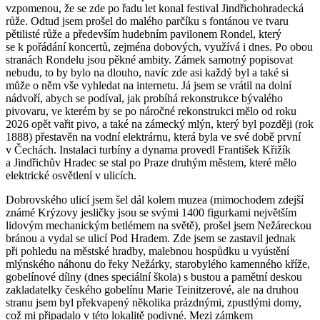
vzpomenou, že se zde po řadu let konal festival Jindřichohradecká
růže. Odtud jsem prošel do malého parčíku s fontánou ve tvaru
pětilisté růže a především hudebním pavilonem Rondel, který
se k pořádání koncertů, zejména dobových, využívá i dnes. Po obou
stranách Rondelu jsou pěkné ambity. Zámek samotný popisovat
nebudu, to by bylo na dlouho, navíc zde asi každý byl a také si
může o něm vše vyhledat na internetu. Já jsem se vrátil na dolní
nádvoří, abych se podíval, jak probíhá rekonstrukce bývalého
pivovaru, ve kterém by se po náročné rekonstrukci mělo od roku
2026 opět vařit pivo, a také na zámecký mlýn, který byl později (rok
1888) přestavěn na vodní elektrárnu, která byla ve své době první
v Čechách. Instalaci turbíny a dynama provedl František Křižík
a Jindřichův Hradec se stal po Praze druhým městem, které mělo
elektrické osvětlení v ulicích.
Dobrovského ulicí jsem šel dál kolem muzea (mimochodem zdejší
známé Krýzovy jesličky jsou se svými 1400 figurkami největším
lidovým mechanickým betlémem na světě), prošel jsem Nežáreckou
bránou a vydal se ulicí Pod Hradem. Zde jsem se zastavil jednak
při pohledu na městské hradby, malebnou hospůdku u vyústění
mlýnského náhonu do řeky Nežárky, starobylého kamenného kříže,
gobelínové dílny (dnes speciální škola) s bustou a pamětní deskou
zakladatelky českého gobelínu Marie Teinitzerové, ale na druhou
stranu jsem byl překvapený několika prázdnými, zpustlými domy,
což mi připadalo v této lokalitě podivné. Mezi zámkem