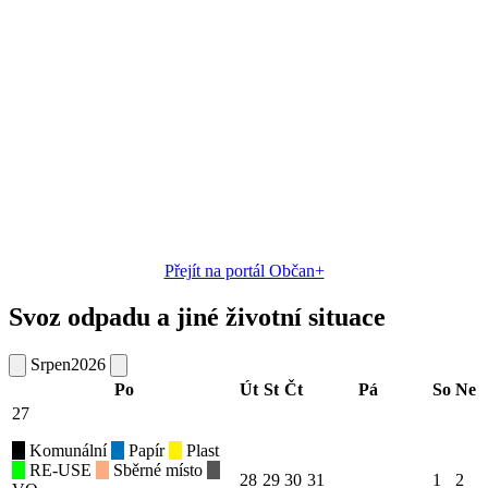
Přejít na portál Občan+
Svoz odpadu a jiné životní situace
Srpen
2026
Po
Út
St
Čt
Pá
So
Ne
27
Komunální
Papír
Plast
RE-USE
Sběrné místo
28
29
30
31
1
2