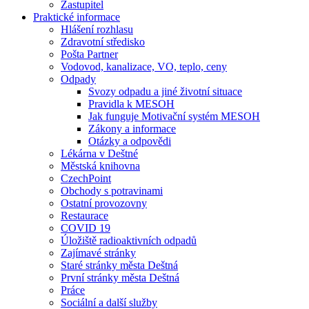
Zastupitel
Praktické informace
Hlášení rozhlasu
Zdravotní středisko
Pošta Partner
Vodovod, kanalizace, VO, teplo, ceny
Odpady
Svozy odpadu a jiné životní situace
Pravidla k MESOH
Jak funguje Motivační systém MESOH
Zákony a informace
Otázky a odpovědi
Lékárna v Deštné
Městská knihovna
CzechPoint
Obchody s potravinami
Ostatní provozovny
Restaurace
COVID 19
Úložiště radioaktivních odpadů
Zajímavé stránky
Staré stránky města Deštná
První stránky města Deštná
Práce
Sociální a další služby