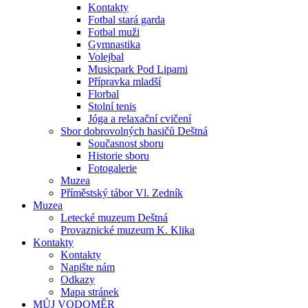
Kontakty
Fotbal stará garda
Fotbal muži
Gymnastika
Volejbal
Musicpark Pod Lipami
Přípravka mladší
Florbal
Stolní tenis
Jóga a relaxační cvičení
Sbor dobrovolných hasičů Deštná
Současnost sboru
Historie sboru
Fotogalerie
Muzea
Příměstský tábor Vl. Zedník
Muzea
Letecké muzeum Deštná
Provaznické muzeum K. Klika
Kontakty
Kontakty
Napište nám
Odkazy
Mapa stránek
MŮJ VODOMĚR