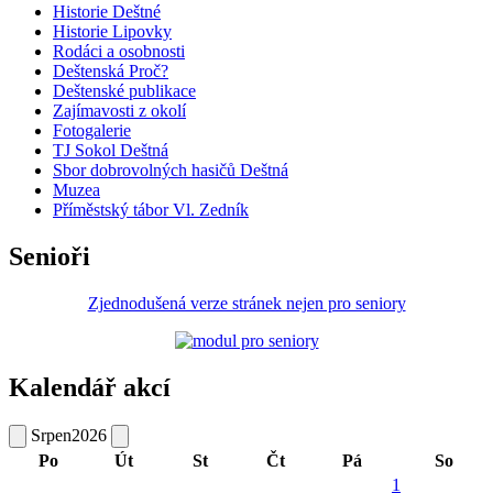
Historie Deštné
Historie Lipovky
Rodáci a osobnosti
Deštenská Proč?
Deštenské publikace
Zajímavosti z okolí
Fotogalerie
TJ Sokol Deštná
Sbor dobrovolných hasičů Deštná
Muzea
Příměstský tábor Vl. Zedník
Senioři
Zjednodušená verze stránek nejen pro seniory
Kalendář akcí
Srpen
2026
Po
Út
St
Čt
Pá
So
1