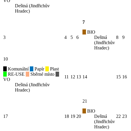
VO
Deštná (Jindřichův
Hradec)
7
BIO
3
4
5
6
Deštná
8
9
(Jindřichův
Hradec)
10
Komunální
Papír
Plast
RE-USE
Sběrné místo
11
12
13
14
15
16
VO
Deštná (Jindřichův
Hradec)
21
BIO
17
18
19
20
Deštná
22
23
(Jindřichův
Hradec)