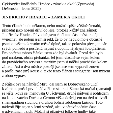
Cyklovýlet Jindřichův Hradec - zámek a okolí (Zpravodaj
Deštenska - leden 2025)
JINDŘICHŮV HRADEC – ZÁMEK A OKOLÍ
Tento článek bude někomu, nebo možná spíše většině čtenářů,
připadat jako nošení dříví do lesa, protože každý zná zámek
Jindřichův Hradec. Původně jsem chtěl tuto část města raději
vynechat, ale potom jsem si řekl, že to by nebylo moje občasné
psaní o našem okresním městě úplné, tak se pokusím přeci jen pár
svých pohledů a postřehů napsat a doplnit nějakými fotografiemi.
Pro potřebu tohoto článku jsem zde byl dvakrát. První den bylo
pod mrakem, občas přeháňka. Jel jsem vlastně se svým kolem
do pravidelného servisu a mezitím jsem si udělal procházku kolem
zámku. Asi o dva měsíce později jsem se sem vypravil znovu
a prošel zase jiný kousek, takže tento článek i fotografie jsou mixem
z obou výprav.
Začátek byl na náměstí Míru, dal jsem se Dobrovského ulicí
k zámku, prošel první nádvoří s restaurací Zámecká maštal (pamatuji
se ještě, když se jmenovala U Jáchyma), druhé nádvoří s pohledem
na kapli svatého Ducha a Černou věž a došel jsem na třetí nádvoří
s nenápadnou studnou a druhou bohatě zdobenou kašnou. Toto
nádvoří žije nejen v letní sezóně, ale i v předvánočním čase
o adventních trzích. Možná si příznivci folkové hudby také