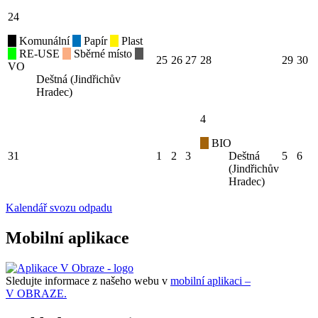
24
Komunální
Papír
Plast
RE-USE
Sběrné místo
25
26
27
28
29
30
VO
Deštná (Jindřichův
Hradec)
4
BIO
31
1
2
3
Deštná
5
6
(Jindřichův
Hradec)
Kalendář svozu odpadu
Mobilní aplikace
Sledujte informace z našeho webu v
mobilní aplikaci –
V OBRAZE.