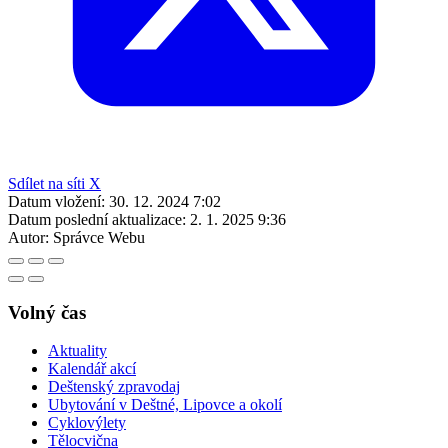
Sdílet na síti X
Datum vložení:
30. 12. 2024 7:02
Datum poslední aktualizace:
2. 1. 2025 9:36
Autor:
Správce Webu
Volný čas
Aktuality
Kalendář akcí
Deštenský zpravodaj
Ubytování v Deštné, Lipovce a okolí
Cyklovýlety
Tělocvična