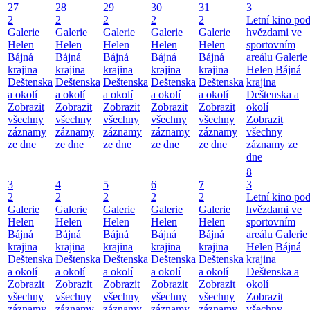
27
28
29
30
31
3
2
2
2
2
2
Letní kino po
Galerie
Galerie
Galerie
Galerie
Galerie
hvězdami ve
Helen
Helen
Helen
Helen
Helen
sportovním
Bájná
Bájná
Bájná
Bájná
Bájná
areálu
Galerie
krajina
krajina
krajina
krajina
krajina
Helen
Bájná
Deštenska
Deštenska
Deštenska
Deštenska
Deštenska
krajina
a okolí
a okolí
a okolí
a okolí
a okolí
Deštenska a
Zobrazit
Zobrazit
Zobrazit
Zobrazit
Zobrazit
okolí
všechny
všechny
všechny
všechny
všechny
Zobrazit
záznamy
záznamy
záznamy
záznamy
záznamy
všechny
ze dne
ze dne
ze dne
ze dne
ze dne
záznamy ze
dne
8
3
4
5
6
7
3
2
2
2
2
2
Letní kino po
Galerie
Galerie
Galerie
Galerie
Galerie
hvězdami ve
Helen
Helen
Helen
Helen
Helen
sportovním
Bájná
Bájná
Bájná
Bájná
Bájná
areálu
Galerie
krajina
krajina
krajina
krajina
krajina
Helen
Bájná
Deštenska
Deštenska
Deštenska
Deštenska
Deštenska
krajina
a okolí
a okolí
a okolí
a okolí
a okolí
Deštenska a
Zobrazit
Zobrazit
Zobrazit
Zobrazit
Zobrazit
okolí
všechny
všechny
všechny
všechny
všechny
Zobrazit
záznamy
záznamy
záznamy
záznamy
záznamy
všechny