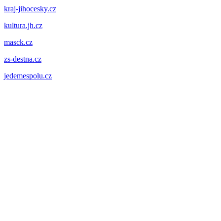
kraj-jihocesky.cz
kultura.jh.cz
masck.cz
zs-destna.cz
jedemespolu.cz