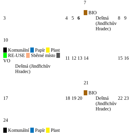
7
BIO
3
4
5
6
Deštná
8
9
(Jindřichův
Hradec)
10
Komunální
Papír
Plast
RE-USE
Sběrné místo
11
12
13
14
15
16
VO
Deštná (Jindřichův
Hradec)
21
BIO
17
18
19
20
Deštná
22
23
(Jindřichův
Hradec)
24
Komunální
Papír
Plast