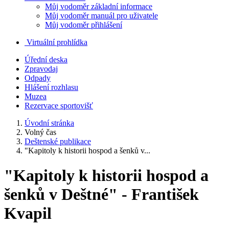
Můj vodoměr základní informace
Můj vodoměr manuál pro uživatele
Můj vodoměr přihlášení
Virtuální prohlídka
Úřední deska
Zpravodaj
Odpady
Hlášení rozhlasu
Muzea
Rezervace sportovišť
Úvodní stránka
Volný čas
Deštenské publikace
"Kapitoly k historii hospod a šenků v...
"Kapitoly k historii hospod a
šenků v Deštné" - František
Kvapil