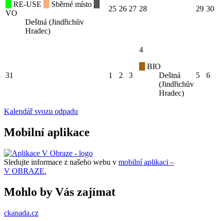
RE-USE
Sběrné místo
25
26
27
28
29
30
VO
Deštná (Jindřichův
Hradec)
4
BIO
31
1
2
3
Deštná
5
6
(Jindřichův
Hradec)
Kalendář svozu odpadu
Mobilní aplikace
Sledujte informace z našeho webu v
mobilní aplikaci –
V OBRAZE.
Mohlo by Vás zajímat
ckanada.cz