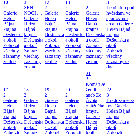
10
3
12
13
14
3
2
SEN
2
2
2
Letní kino po
Galerie
NOCI ....
Galerie
Galerie
Galerie
hvězdami ve
Helen
Galerie
Helen
Helen
Helen
sportovním
Bájná
Helen
Bájná
Bájná
Bájná
areálu
Galerie
krajina
Bájná
krajina
krajina
krajina
Helen
Bájná
Deštenska
krajina
Deštenska
Deštenska
Deštenska
krajina
a okolí
Deštenska
a okolí
a okolí
a okolí
Deštenska a
Zobrazit
a okolí
Zobrazit
Zobrazit
Zobrazit
okolí
všechny
Zobrazit
všechny
všechny
všechny
Zobrazit
záznamy
všechny
záznamy
záznamy
záznamy
všechny
ze dne
záznamy
ze dne
ze dne
ze dne
záznamy ze
ze dne
dne
21
3
Komáři se
17
18
19
20
ženili
22
2
2
2
2
aneb Ze
3
Galerie
Galerie
Galerie
Galerie
života
Hradozámeck
Helen
Helen
Helen
Helen
obtížného
noc
Galerie
Bájná
Bájná
Bájná
Bájná
hmyzu
Helen
Bájná
krajina
krajina
krajina
krajina
Galerie
krajina
Deštenska
Deštenska
Deštenska
Deštenska
Helen
Deštenska a
a okolí
a okolí
a okolí
a okolí
Bájná
okolí
Zobrazit
Zobrazit
Zobrazit
Zobrazit
krajina
Zobrazit