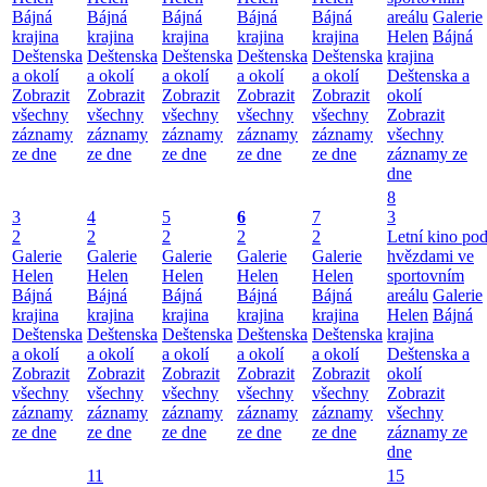
Bájná
Bájná
Bájná
Bájná
Bájná
areálu
Galerie
krajina
krajina
krajina
krajina
krajina
Helen
Bájná
Deštenska
Deštenska
Deštenska
Deštenska
Deštenska
krajina
a okolí
a okolí
a okolí
a okolí
a okolí
Deštenska a
Zobrazit
Zobrazit
Zobrazit
Zobrazit
Zobrazit
okolí
všechny
všechny
všechny
všechny
všechny
Zobrazit
záznamy
záznamy
záznamy
záznamy
záznamy
všechny
ze dne
ze dne
ze dne
ze dne
ze dne
záznamy ze
dne
8
3
4
5
6
7
3
2
2
2
2
2
Letní kino po
Galerie
Galerie
Galerie
Galerie
Galerie
hvězdami ve
Helen
Helen
Helen
Helen
Helen
sportovním
Bájná
Bájná
Bájná
Bájná
Bájná
areálu
Galerie
krajina
krajina
krajina
krajina
krajina
Helen
Bájná
Deštenska
Deštenska
Deštenska
Deštenska
Deštenska
krajina
a okolí
a okolí
a okolí
a okolí
a okolí
Deštenska a
Zobrazit
Zobrazit
Zobrazit
Zobrazit
Zobrazit
okolí
všechny
všechny
všechny
všechny
všechny
Zobrazit
záznamy
záznamy
záznamy
záznamy
záznamy
všechny
ze dne
ze dne
ze dne
ze dne
ze dne
záznamy ze
dne
11
15