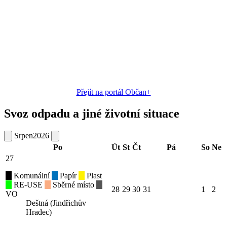
Přejít na portál Občan+
Svoz odpadu a jiné životní situace
Srpen
2026
Po
Út
St
Čt
Pá
So
Ne
27
Komunální
Papír
Plast
RE-USE
Sběrné místo
28
29
30
31
1
2
VO
Deštná (Jindřichův
Hradec)