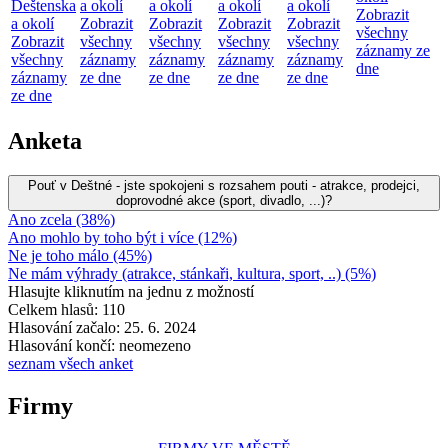
Deštenska
a okolí
a okolí
a okolí
a okolí
Zobrazit
a okolí
Zobrazit
Zobrazit
Zobrazit
Zobrazit
všechny
Zobrazit
všechny
všechny
všechny
všechny
záznamy ze
všechny
záznamy
záznamy
záznamy
záznamy
dne
záznamy
ze dne
ze dne
ze dne
ze dne
ze dne
Anketa
Pouť v Deštné - jste spokojeni s rozsahem pouti - atrakce, prodejci,
doprovodné akce (sport, divadlo, ...)?
Ano zcela (38%)
Ano mohlo by toho být i více (12%)
Ne je toho málo (45%)
Ne mám výhrady (atrakce, stánkaři, kultura, sport, ..) (5%)
Hlasujte kliknutím na jednu z možností
Celkem hlasů: 110
Hlasování začalo: 25. 6. 2024
Hlasování končí: neomezeno
seznam všech anket
Firmy