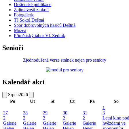
Deštenské publikace
Zajímavosti z okolí
Fotogalerie
TJ Sokol Deštná
Sbor dobrovolných hasičů Deštná
Muzea
Příměstský tábor Vl. Zedník
Senioři
Zjednodušená verze stránek nejen pro seniory
Kalendář akcí
Srpen
2026
Po
Út
St
Čt
Pá
So
1
27
28
29
30
31
3
2
2
2
2
2
Letní kino po
Galerie
Galerie
Galerie
Galerie
Galerie
hvězdami ve
Helen
Helen
Helen
Helen
Helen
sportovním