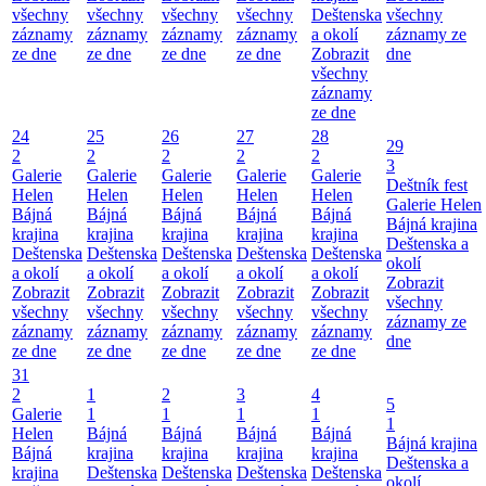
všechny
všechny
všechny
všechny
Deštenska
všechny
záznamy
záznamy
záznamy
záznamy
a okolí
záznamy ze
ze dne
ze dne
ze dne
ze dne
Zobrazit
dne
všechny
záznamy
ze dne
24
25
26
27
28
29
2
2
2
2
2
3
Galerie
Galerie
Galerie
Galerie
Galerie
Deštník fest
Helen
Helen
Helen
Helen
Helen
Galerie Helen
Bájná
Bájná
Bájná
Bájná
Bájná
Bájná krajina
krajina
krajina
krajina
krajina
krajina
Deštenska a
Deštenska
Deštenska
Deštenska
Deštenska
Deštenska
okolí
a okolí
a okolí
a okolí
a okolí
a okolí
Zobrazit
Zobrazit
Zobrazit
Zobrazit
Zobrazit
Zobrazit
všechny
všechny
všechny
všechny
všechny
všechny
záznamy ze
záznamy
záznamy
záznamy
záznamy
záznamy
dne
ze dne
ze dne
ze dne
ze dne
ze dne
31
2
1
2
3
4
5
Galerie
1
1
1
1
1
Helen
Bájná
Bájná
Bájná
Bájná
Bájná krajina
Bájná
krajina
krajina
krajina
krajina
Deštenska a
krajina
Deštenska
Deštenska
Deštenska
Deštenska
okolí