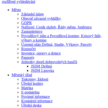
rozšířené vyhledávání
Město
Základní údaje
Obecně závazné vyhlášky
GDPR
Nařízení, Ceník služeb, Řády města, Směrnice
Zastupitelstvo
Povodňový plán a Povodňová komise, Krizový štáb,
výbory a komise
Územní plán Deštná, Studie, Výkresy, Parcely
Rozpočet
Investice, opravy a dotace
Pasporty
Jednotky sborů dobrovolných hasičů
JSDH Deštná
JSDH Lipovka
Městský úřad
Tiskopisy, žádosti
Úřední hodiny
Matrika
E-podatelna
Povinné informace
Kontaktní informace
Úřední deska