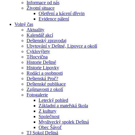
Informace od nás
Životní situace
Ošetření a kácení dřevin
Evidence pálení
Volný čas
Aktuality
Kalendář akcí
Deštenský zpravodaj
Ubytování v Deštné, Lipovce a okolí
Cyklovýlety
Tělocvična
Historie Deštné
Historie Lipovky
Rodáci a osobnosti
Deštenská Proč?
Deštenské publikace
Zajímavosti z okolí
Fotogalerie
Letecký pohled
Základní a mateřská škola
Z kultury
Společnost
Myslivecký spolek Deštná
Obec Šávoľ
TJ Sokol Deštná