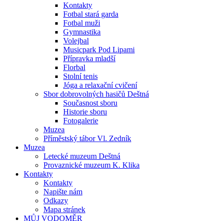
Kontakty
Fotbal stará garda
Fotbal muži
Gymnastika
Volejbal
Musicpark Pod Lipami
Přípravka mladší
Florbal
Stolní tenis
Jóga a relaxační cvičení
Sbor dobrovolných hasičů Deštná
Současnost sboru
Historie sboru
Fotogalerie
Muzea
Příměstský tábor Vl. Zedník
Muzea
Letecké muzeum Deštná
Provaznické muzeum K. Klika
Kontakty
Kontakty
Napište nám
Odkazy
Mapa stránek
MŮJ VODOMĚR