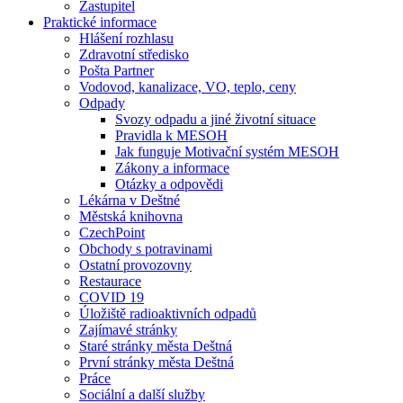
Zastupitel
Praktické informace
Hlášení rozhlasu
Zdravotní středisko
Pošta Partner
Vodovod, kanalizace, VO, teplo, ceny
Odpady
Svozy odpadu a jiné životní situace
Pravidla k MESOH
Jak funguje Motivační systém MESOH
Zákony a informace
Otázky a odpovědi
Lékárna v Deštné
Městská knihovna
CzechPoint
Obchody s potravinami
Ostatní provozovny
Restaurace
COVID 19
Úložiště radioaktivních odpadů
Zajímavé stránky
Staré stránky města Deštná
První stránky města Deštná
Práce
Sociální a další služby