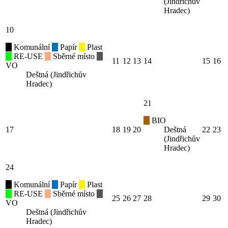
(Jindřichův
Hradec)
10
Komunální
Papír
Plast
RE-USE
Sběrné místo
11
12
13
14
15
16
VO
Deštná (Jindřichův
Hradec)
21
BIO
17
18
19
20
Deštná
22
23
(Jindřichův
Hradec)
24
Komunální
Papír
Plast
RE-USE
Sběrné místo
25
26
27
28
29
30
VO
Deštná (Jindřichův
Hradec)