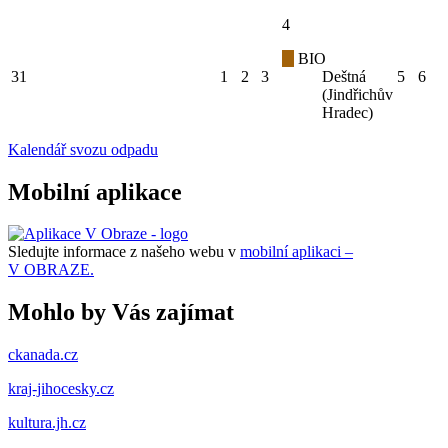
4
BIO
31
1
2
3
Deštná
5
6
(Jindřichův
Hradec)
Kalendář svozu odpadu
Mobilní aplikace
Sledujte informace z našeho webu v
mobilní aplikaci –
V OBRAZE.
Mohlo by Vás zajímat
ckanada.cz
kraj-jihocesky.cz
kultura.jh.cz