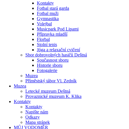
Kontakty
Fotbal stará garda
Fotbal muži
Gymnastika
Volejbal
Musicpark Pod Lipami
Přípravka mladší
Florbal
Stolní tenis
Jóga a relaxační cvičení
Sbor dobrovolných hasičů Deštná
Současnost sboru
Historie sboru
Fotogalerie
Muzea
Příměstský tábor Vl. Zedník
Muzea
Letecké muzeum Deštná
Provaznické muzeum K. Klika
Kontakty
Kontakty
Napište nám
Odkazy
Mapa stránek
MŮJ VODOMĚR