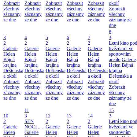
Zobrazit
Zobrazit
Zobrazit
Zobrazit
Zobrazit
okolí
všechny
všechny
všechny
všechny
všechny
Zobrazit
záznamy
záznamy
záznamy
záznamy
záznamy
všechny
ze dne
ze dne
ze dne
ze dne
ze dne
záznamy ze
dne
8
3
4
5
6
7
3
2
2
2
2
2
Letní kino po
Galerie
Galerie
Galerie
Galerie
Galerie
hvězdami ve
Helen
Helen
Helen
Helen
Helen
sportovním
Bájná
Bájná
Bájná
Bájná
Bájná
areálu
Galerie
krajina
krajina
krajina
krajina
krajina
Helen
Bájná
Deštenska
Deštenska
Deštenska
Deštenska
Deštenska
krajina
a okolí
a okolí
a okolí
a okolí
a okolí
Deštenska a
Zobrazit
Zobrazit
Zobrazit
Zobrazit
Zobrazit
okolí
všechny
všechny
všechny
všechny
všechny
Zobrazit
záznamy
záznamy
záznamy
záznamy
záznamy
všechny
ze dne
ze dne
ze dne
ze dne
ze dne
záznamy ze
dne
11
15
10
3
12
13
14
3
2
SEN
2
2
2
Letní kino po
Galerie
NOCI ....
Galerie
Galerie
Galerie
hvězdami ve
Helen
Galerie
Helen
Helen
Helen
sportovním