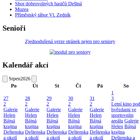
Sbor dobrovolných hasičů Deštná
Muzea
Příměstský tábor Vl. Zedník
Senioři
Zjednodušená verze stránek nejen pro seniory
Kalendář akcí
Srpen
2026
Po
Út
St
Čt
Pá
So
1
27
28
29
30
31
3
2
2
2
2
2
Letní kino po
Galerie
Galerie
Galerie
Galerie
Galerie
hvězdami ve
Helen
Helen
Helen
Helen
Helen
sportovním
Bájná
Bájná
Bájná
Bájná
Bájná
areálu
Galerie
krajina
krajina
krajina
krajina
krajina
Helen
Bájná
Deštenska
Deštenska
Deštenska
Deštenska
Deštenska
krajina
a okolí
a okolí
a okolí
a okolí
a okolí
Deštenska a