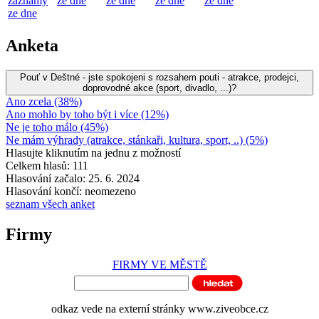
záznamy
ze dne
ze dne
ze dne
ze dne
ze dne
Anketa
Pouť v Deštné - jste spokojeni s rozsahem pouti - atrakce, prodejci,
doprovodné akce (sport, divadlo, ...)?
Ano zcela (38%)
Ano mohlo by toho být i více (12%)
Ne je toho málo (45%)
Ne mám výhrady (atrakce, stánkaři, kultura, sport, ..) (5%)
Hlasujte kliknutím na jednu z možností
Celkem hlasů: 111
Hlasování začalo: 25. 6. 2024
Hlasování končí: neomezeno
seznam všech anket
Firmy
FIRMY VE MĚSTĚ
odkaz vede na externí stránky www.ziveobce.cz