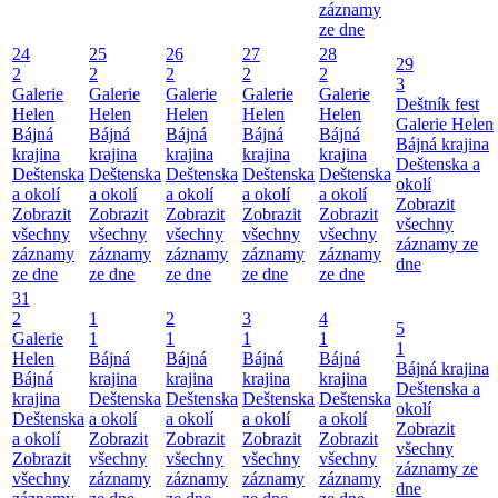
záznamy
ze dne
24
25
26
27
28
29
2
2
2
2
2
3
Galerie
Galerie
Galerie
Galerie
Galerie
Deštník fest
Helen
Helen
Helen
Helen
Helen
Galerie Helen
Bájná
Bájná
Bájná
Bájná
Bájná
Bájná krajina
krajina
krajina
krajina
krajina
krajina
Deštenska a
Deštenska
Deštenska
Deštenska
Deštenska
Deštenska
okolí
a okolí
a okolí
a okolí
a okolí
a okolí
Zobrazit
Zobrazit
Zobrazit
Zobrazit
Zobrazit
Zobrazit
všechny
všechny
všechny
všechny
všechny
všechny
záznamy ze
záznamy
záznamy
záznamy
záznamy
záznamy
dne
ze dne
ze dne
ze dne
ze dne
ze dne
31
2
1
2
3
4
5
Galerie
1
1
1
1
1
Helen
Bájná
Bájná
Bájná
Bájná
Bájná krajina
Bájná
krajina
krajina
krajina
krajina
Deštenska a
krajina
Deštenska
Deštenska
Deštenska
Deštenska
okolí
Deštenska
a okolí
a okolí
a okolí
a okolí
Zobrazit
a okolí
Zobrazit
Zobrazit
Zobrazit
Zobrazit
všechny
Zobrazit
všechny
všechny
všechny
všechny
záznamy ze
všechny
záznamy
záznamy
záznamy
záznamy
dne