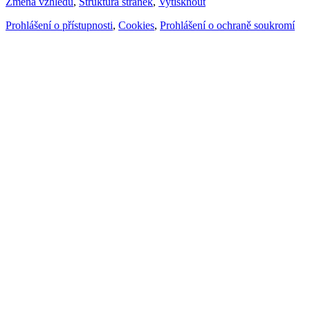
Změna vzhledu
,
Struktura stránek
,
Vytisknout
Prohlášení o přístupnosti
,
Cookies
,
Prohlášení o ochraně soukromí