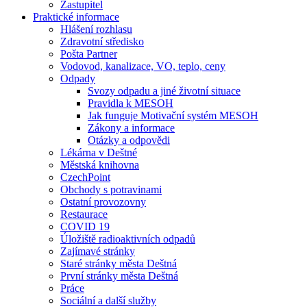
Zastupitel
Praktické informace
Hlášení rozhlasu
Zdravotní středisko
Pošta Partner
Vodovod, kanalizace, VO, teplo, ceny
Odpady
Svozy odpadu a jiné životní situace
Pravidla k MESOH
Jak funguje Motivační systém MESOH
Zákony a informace
Otázky a odpovědi
Lékárna v Deštné
Městská knihovna
CzechPoint
Obchody s potravinami
Ostatní provozovny
Restaurace
COVID 19
Úložiště radioaktivních odpadů
Zajímavé stránky
Staré stránky města Deštná
První stránky města Deštná
Práce
Sociální a další služby