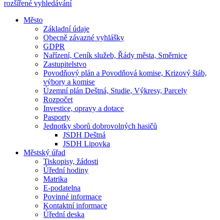
rozšířené vyhledávání
Město
Základní údaje
Obecně závazné vyhlášky
GDPR
Nařízení, Ceník služeb, Řády města, Směrnice
Zastupitelstvo
Povodňový plán a Povodňová komise, Krizový štáb,
výbory a komise
Územní plán Deštná, Studie, Výkresy, Parcely
Rozpočet
Investice, opravy a dotace
Pasporty
Jednotky sborů dobrovolných hasičů
JSDH Deštná
JSDH Lipovka
Městský úřad
Tiskopisy, žádosti
Úřední hodiny
Matrika
E-podatelna
Povinné informace
Kontaktní informace
Úřední deska