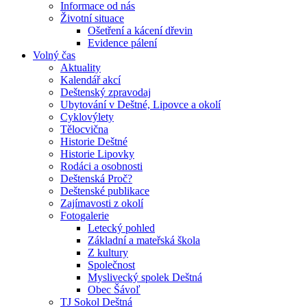
Informace od nás
Životní situace
Ošetření a kácení dřevin
Evidence pálení
Volný čas
Aktuality
Kalendář akcí
Deštenský zpravodaj
Ubytování v Deštné, Lipovce a okolí
Cyklovýlety
Tělocvična
Historie Deštné
Historie Lipovky
Rodáci a osobnosti
Deštenská Proč?
Deštenské publikace
Zajímavosti z okolí
Fotogalerie
Letecký pohled
Základní a mateřská škola
Z kultury
Společnost
Myslivecký spolek Deštná
Obec Šávoľ
TJ Sokol Deštná