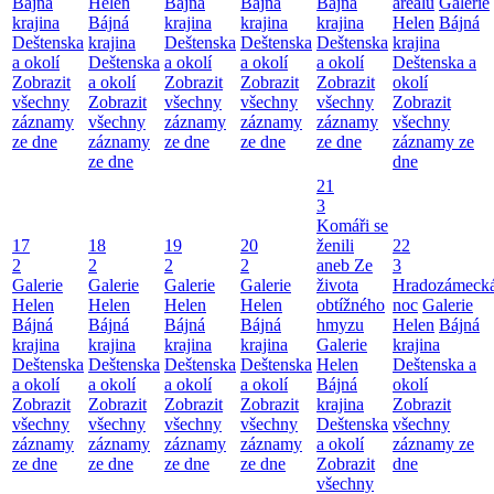
Bájná
Helen
Bájná
Bájná
Bájná
areálu
Galerie
krajina
Bájná
krajina
krajina
krajina
Helen
Bájná
Deštenska
krajina
Deštenska
Deštenska
Deštenska
krajina
a okolí
Deštenska
a okolí
a okolí
a okolí
Deštenska a
Zobrazit
a okolí
Zobrazit
Zobrazit
Zobrazit
okolí
všechny
Zobrazit
všechny
všechny
všechny
Zobrazit
záznamy
všechny
záznamy
záznamy
záznamy
všechny
ze dne
záznamy
ze dne
ze dne
ze dne
záznamy ze
ze dne
dne
21
3
Komáři se
17
18
19
20
ženili
22
2
2
2
2
aneb Ze
3
Galerie
Galerie
Galerie
Galerie
života
Hradozámeck
Helen
Helen
Helen
Helen
obtížného
noc
Galerie
Bájná
Bájná
Bájná
Bájná
hmyzu
Helen
Bájná
krajina
krajina
krajina
krajina
Galerie
krajina
Deštenska
Deštenska
Deštenska
Deštenska
Helen
Deštenska a
a okolí
a okolí
a okolí
a okolí
Bájná
okolí
Zobrazit
Zobrazit
Zobrazit
Zobrazit
krajina
Zobrazit
všechny
všechny
všechny
všechny
Deštenska
všechny
záznamy
záznamy
záznamy
záznamy
a okolí
záznamy ze
ze dne
ze dne
ze dne
ze dne
Zobrazit
dne
všechny