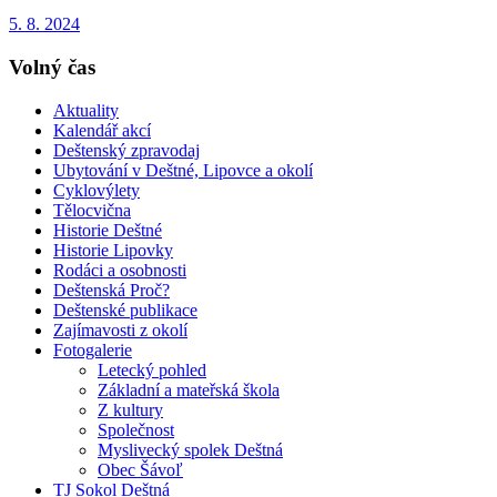
5. 8. 2024
Volný čas
Aktuality
Kalendář akcí
Deštenský zpravodaj
Ubytování v Deštné, Lipovce a okolí
Cyklovýlety
Tělocvična
Historie Deštné
Historie Lipovky
Rodáci a osobnosti
Deštenská Proč?
Deštenské publikace
Zajímavosti z okolí
Fotogalerie
Letecký pohled
Základní a mateřská škola
Z kultury
Společnost
Myslivecký spolek Deštná
Obec Šávoľ
TJ Sokol Deštná