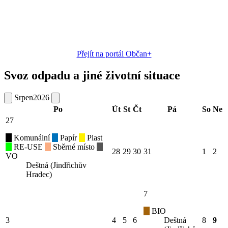
Přejít na portál Občan+
Svoz odpadu a jiné životní situace
Srpen
2026
Po
Út
St
Čt
Pá
So
Ne
27
Komunální
Papír
Plast
RE-USE
Sběrné místo
28
29
30
31
1
2
VO
Deštná (Jindřichův
Hradec)
7
BIO
3
4
5
6
Deštná
8
9