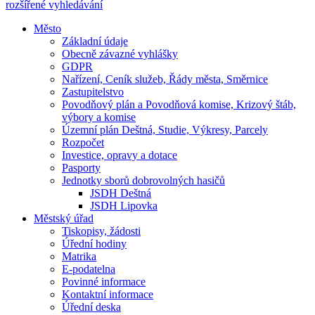
rozšířené vyhledávání
Město
Základní údaje
Obecně závazné vyhlášky
GDPR
Nařízení, Ceník služeb, Řády města, Směrnice
Zastupitelstvo
Povodňový plán a Povodňová komise, Krizový štáb,
výbory a komise
Územní plán Deštná, Studie, Výkresy, Parcely
Rozpočet
Investice, opravy a dotace
Pasporty
Jednotky sborů dobrovolných hasičů
JSDH Deštná
JSDH Lipovka
Městský úřad
Tiskopisy, žádosti
Úřední hodiny
Matrika
E-podatelna
Povinné informace
Kontaktní informace
Úřední deska