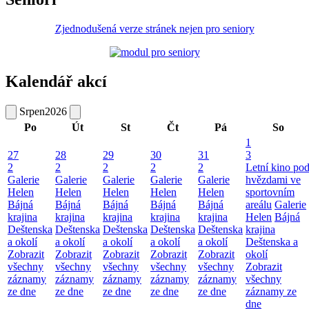
Zjednodušená verze stránek nejen pro seniory
Kalendář akcí
Srpen
2026
Po
Út
St
Čt
Pá
So
1
27
28
29
30
31
3
2
2
2
2
2
Letní kino po
Galerie
Galerie
Galerie
Galerie
Galerie
hvězdami ve
Helen
Helen
Helen
Helen
Helen
sportovním
Bájná
Bájná
Bájná
Bájná
Bájná
areálu
Galerie
krajina
krajina
krajina
krajina
krajina
Helen
Bájná
Deštenska
Deštenska
Deštenska
Deštenska
Deštenska
krajina
a okolí
a okolí
a okolí
a okolí
a okolí
Deštenska a
Zobrazit
Zobrazit
Zobrazit
Zobrazit
Zobrazit
okolí
všechny
všechny
všechny
všechny
všechny
Zobrazit
záznamy
záznamy
záznamy
záznamy
záznamy
všechny
ze dne
ze dne
ze dne
ze dne
ze dne
záznamy ze
dne