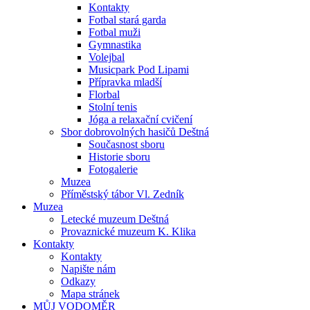
Kontakty
Fotbal stará garda
Fotbal muži
Gymnastika
Volejbal
Musicpark Pod Lipami
Přípravka mladší
Florbal
Stolní tenis
Jóga a relaxační cvičení
Sbor dobrovolných hasičů Deštná
Současnost sboru
Historie sboru
Fotogalerie
Muzea
Příměstský tábor Vl. Zedník
Muzea
Letecké muzeum Deštná
Provaznické muzeum K. Klika
Kontakty
Kontakty
Napište nám
Odkazy
Mapa stránek
MŮJ VODOMĚR