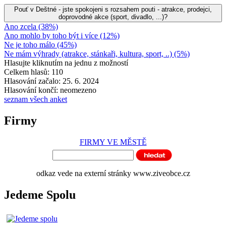
Pouť v Deštné - jste spokojeni s rozsahem pouti - atrakce, prodejci,
doprovodné akce (sport, divadlo, ...)?
Ano zcela (38%)
Ano mohlo by toho být i více (12%)
Ne je toho málo (45%)
Ne mám výhrady (atrakce, stánkaři, kultura, sport, ..) (5%)
Hlasujte kliknutím na jednu z možností
Celkem hlasů: 110
Hlasování začalo: 25. 6. 2024
Hlasování končí: neomezeno
seznam všech anket
Firmy
FIRMY VE MĚSTĚ
odkaz vede na externí stránky www.ziveobce.cz
Jedeme Spolu