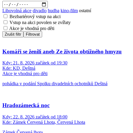
Libovolná akce
divadlo
hudba
kino-film
ostatní
Bezbariérový vstup na akci
Vstup na akci povolen se zvířaty
Akce je vhodná pro děti
Zrušit filtr
Filtrovat
Komáři se ženili aneb Ze života obtížného hmyzu
Kdy:
21. 8. 2026 začátek od 19:30
Kde:
KD, Deštná
Akce je vhodná pro děti
pohádka v podání Spolku divadelních ochotníků Deštná
Hradozámecká noc
Kdy:
22. 8. 2026 začátek od 18:00
Kde:
Zámek Červená Lhota, Červená Lhota
Zámek Červená lhota