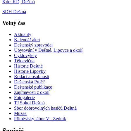
Kde:
KD, Deštná
SDH Deštná
Volný čas
Aktuality
Kalendář akcí
Deštenský zpravodaj
Ubytování v Deštné, Lipovce a okolí
Cyklovýlety
Tělocvična
Historie Deštné
Historie Lipovky
Rodáci a osobnosti
Deštenská Proč?
Deštenské publikace
Zajímavosti z okolí
Fotogalerie
TJ Sokol Deštná
Sbor dobrovolných hasičů Deštná
Muzea
Příměstský tábor Vl. Zedník
Senioři