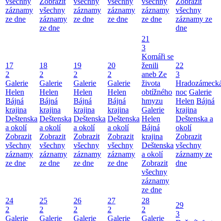
všechny
Zobrazit
všechny
všechny
všechny
Zobrazit
záznamy
všechny
záznamy
záznamy
záznamy
všechny
ze dne
záznamy
ze dne
ze dne
ze dne
záznamy ze
ze dne
dne
21
3
Komáři se
17
18
19
20
ženili
22
2
2
2
2
aneb Ze
3
Galerie
Galerie
Galerie
Galerie
života
Hradozámeck
Helen
Helen
Helen
Helen
obtížného
noc
Galerie
Bájná
Bájná
Bájná
Bájná
hmyzu
Helen
Bájná
krajina
krajina
krajina
krajina
Galerie
krajina
Deštenska
Deštenska
Deštenska
Deštenska
Helen
Deštenska a
a okolí
a okolí
a okolí
a okolí
Bájná
okolí
Zobrazit
Zobrazit
Zobrazit
Zobrazit
krajina
Zobrazit
všechny
všechny
všechny
všechny
Deštenska
všechny
záznamy
záznamy
záznamy
záznamy
a okolí
záznamy ze
ze dne
ze dne
ze dne
ze dne
Zobrazit
dne
všechny
záznamy
ze dne
24
25
26
27
28
29
2
2
2
2
2
3
Galerie
Galerie
Galerie
Galerie
Galerie