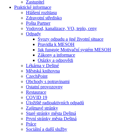
Zastupitel
Praktické informace
Hlášení rozhlasu
Zdravotní středisko
Pošta Partner
Vodovod, kanalizace, VO, teplo, ceny
Odpady
Svozy odpadu a jiné životní situace
Pravidla k MESOH
Jak funguje Motivační systém MESOH
Zákony a informace
Otázky a odpovědi
Lékárna v Deštné
Městská knihovna
CzechPoint
Obchody s potravinami
Ostatní provozovny
Restaurace
COVID 19
Úložiště radioaktivních odpadů
Zajímavé stránky
Staré stránky města Deštná
První stránky města Deštná
Práce
Sociální a další služby