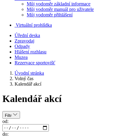
Můj vodoměr základní informace
Můj vodoměr manuál pro uživatele
Můj vodoměr přihlášení
Virtuální prohlídka
Úřední deska
Zpravodaj
Odpady
Hlášení rozhlasu
Muzea
Rezervace sportovišť
Úvodní stránka
Volný čas
Kalendář akcí
Kalendář akcí
Filtr
od:
do: