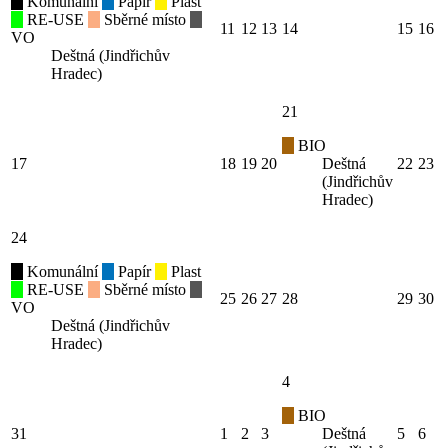
Komunální
Papír
Plast
RE-USE
Sběrné místo
11
12
13
14
15
16
VO
Deštná (Jindřichův
Hradec)
21
BIO
17
18
19
20
Deštná
22
23
(Jindřichův
Hradec)
24
Komunální
Papír
Plast
RE-USE
Sběrné místo
25
26
27
28
29
30
VO
Deštná (Jindřichův
Hradec)
4
BIO
31
1
2
3
Deštná
5
6