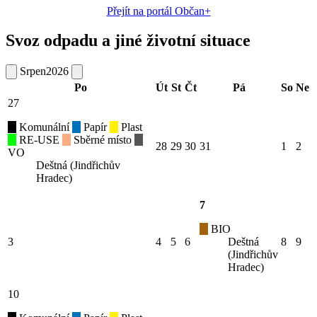
Přejít na portál Občan+
Svoz odpadu a jiné životní situace
Srpen
2026
Po
Út
St
Čt
Pá
So
Ne
27
Komunální
Papír
Plast
RE-USE
Sběrné místo
28
29
30
31
1
2
VO
Deštná (Jindřichův
Hradec)
7
BIO
3
4
5
6
Deštná
8
9
(Jindřichův
Hradec)
10