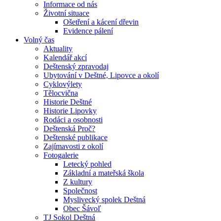
Informace od nás
Životní situace
Ošetření a kácení dřevin
Evidence pálení
Volný čas
Aktuality
Kalendář akcí
Deštenský zpravodaj
Ubytování v Deštné, Lipovce a okolí
Cyklovýlety
Tělocvična
Historie Deštné
Historie Lipovky
Rodáci a osobnosti
Deštenská Proč?
Deštenské publikace
Zajímavosti z okolí
Fotogalerie
Letecký pohled
Základní a mateřská škola
Z kultury
Společnost
Myslivecký spolek Deštná
Obec Šávoľ
TJ Sokol Deštná