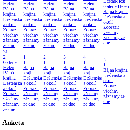
Deštník fest
Helen
Helen
Helen
Helen
Helen
Galerie Helen
Bájná
Bájná
Bájná
Bájná
Bájná
Bájná krajina
krajina
krajina
krajina
krajina
krajina
Deštenska a
Deštenska
Deštenska
Deštenska
Deštenska
Deštenska
okolí
a okolí
a okolí
a okolí
a okolí
a okolí
Zobrazit
Zobrazit
Zobrazit
Zobrazit
Zobrazit
Zobrazit
všechny
všechny
všechny
všechny
všechny
všechny
záznamy ze
záznamy
záznamy
záznamy
záznamy
záznamy
dne
ze dne
ze dne
ze dne
ze dne
ze dne
31
2
1
2
3
4
5
Galerie
1
1
1
1
1
Helen
Bájná
Bájná
Bájná
Bájná
Bájná krajina
Bájná
krajina
krajina
krajina
krajina
Deštenska a
krajina
Deštenska
Deštenska
Deštenska
Deštenska
okolí
Deštenska
a okolí
a okolí
a okolí
a okolí
Zobrazit
a okolí
Zobrazit
Zobrazit
Zobrazit
Zobrazit
všechny
Zobrazit
všechny
všechny
všechny
všechny
záznamy ze
všechny
záznamy
záznamy
záznamy
záznamy
dne
záznamy
ze dne
ze dne
ze dne
ze dne
ze dne
Anketa