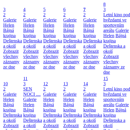
8
3
4
5
6
7
3
2
2
2
2
2
Letní kino po
Galerie
Galerie
Galerie
Galerie
Galerie
hvězdami ve
Helen
Helen
Helen
Helen
Helen
sportovním
Bájná
Bájná
Bájná
Bájná
Bájná
areálu
Galerie
krajina
krajina
krajina
krajina
krajina
Helen
Bájná
Deštenska
Deštenska
Deštenska
Deštenska
Deštenska
krajina
a okolí
a okolí
a okolí
a okolí
a okolí
Deštenska a
Zobrazit
Zobrazit
Zobrazit
Zobrazit
Zobrazit
okolí
všechny
všechny
všechny
všechny
všechny
Zobrazit
záznamy
záznamy
záznamy
záznamy
záznamy
všechny
ze dne
ze dne
ze dne
ze dne
ze dne
záznamy ze
dne
11
15
10
3
12
13
14
3
2
SEN
2
2
2
Letní kino po
Galerie
NOCI ....
Galerie
Galerie
Galerie
hvězdami ve
Helen
Galerie
Helen
Helen
Helen
sportovním
Bájná
Helen
Bájná
Bájná
Bájná
areálu
Galerie
krajina
Bájná
krajina
krajina
krajina
Helen
Bájná
Deštenska
krajina
Deštenska
Deštenska
Deštenska
krajina
a okolí
Deštenska
a okolí
a okolí
a okolí
Deštenska a
Zobrazit
a okolí
Zobrazit
Zobrazit
Zobrazit
okolí