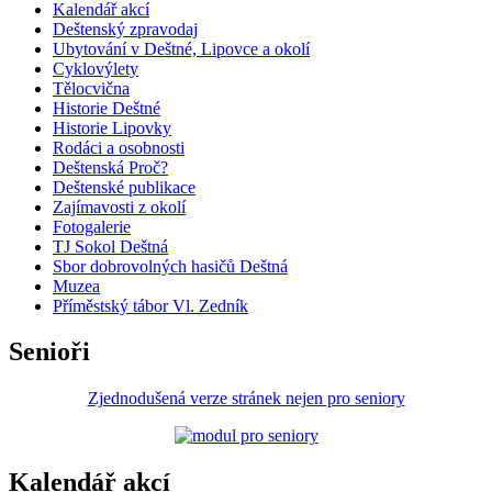
Kalendář akcí
Deštenský zpravodaj
Ubytování v Deštné, Lipovce a okolí
Cyklovýlety
Tělocvična
Historie Deštné
Historie Lipovky
Rodáci a osobnosti
Deštenská Proč?
Deštenské publikace
Zajímavosti z okolí
Fotogalerie
TJ Sokol Deštná
Sbor dobrovolných hasičů Deštná
Muzea
Příměstský tábor Vl. Zedník
Senioři
Zjednodušená verze stránek nejen pro seniory
Kalendář akcí