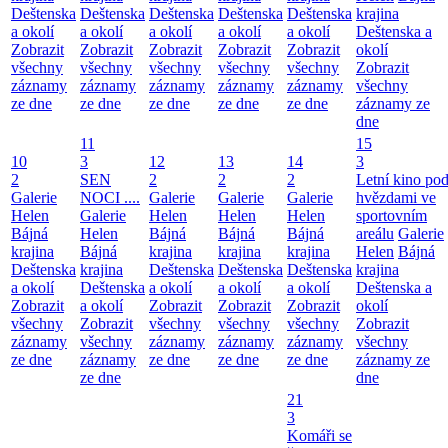
Deštenska
Deštenska
Deštenska
Deštenska
Deštenska
krajina
a okolí
a okolí
a okolí
a okolí
a okolí
Deštenska a
Zobrazit
Zobrazit
Zobrazit
Zobrazit
Zobrazit
okolí
všechny
všechny
všechny
všechny
všechny
Zobrazit
záznamy
záznamy
záznamy
záznamy
záznamy
všechny
ze dne
ze dne
ze dne
ze dne
ze dne
záznamy ze
dne
11
15
10
3
12
13
14
3
2
SEN
2
2
2
Letní kino po
Galerie
NOCI ....
Galerie
Galerie
Galerie
hvězdami ve
Helen
Galerie
Helen
Helen
Helen
sportovním
Bájná
Helen
Bájná
Bájná
Bájná
areálu
Galerie
krajina
Bájná
krajina
krajina
krajina
Helen
Bájná
Deštenska
krajina
Deštenska
Deštenska
Deštenska
krajina
a okolí
Deštenska
a okolí
a okolí
a okolí
Deštenska a
Zobrazit
a okolí
Zobrazit
Zobrazit
Zobrazit
okolí
všechny
Zobrazit
všechny
všechny
všechny
Zobrazit
záznamy
všechny
záznamy
záznamy
záznamy
všechny
ze dne
záznamy
ze dne
ze dne
ze dne
záznamy ze
ze dne
dne
21
3
Komáři se