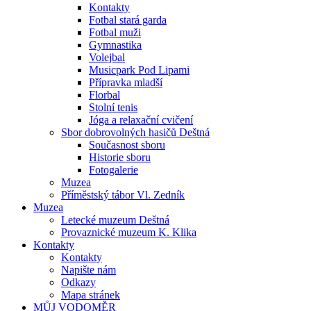
Kontakty
Fotbal stará garda
Fotbal muži
Gymnastika
Volejbal
Musicpark Pod Lipami
Přípravka mladší
Florbal
Stolní tenis
Jóga a relaxační cvičení
Sbor dobrovolných hasičů Deštná
Současnost sboru
Historie sboru
Fotogalerie
Muzea
Příměstský tábor Vl. Zedník
Muzea
Letecké muzeum Deštná
Provaznické muzeum K. Klika
Kontakty
Kontakty
Napište nám
Odkazy
Mapa stránek
MŮJ VODOMĚR