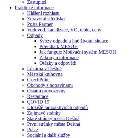
Zastupitel
Praktické informace
Hlášení rozhlasu
Zdravotní středisko
Pošta Partner
Vodovod, kanalizace, VO, teplo, ceny
Odpady
Svozy odpadu a jiné životní situace
Pravidla k MESOH
Jak funguje Motivační systém MESOH
Zákony a informace
Otázky a odpovědi
Lékárna v Deštné
Městská knihovna
CzechPoint
Obchody s potravinami
Ostatní provozovny
Restaurace
COVID 19
Úložiště radioaktivních odpadů
Zajímavé stránky
Staré stránky města Deštná
První stránky města Deštná
Práce
Sociální a další služby