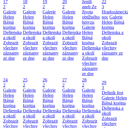
17
18
19
20
ženili
22
2
2
2
2
aneb Ze
3
Galerie
Galerie
Galerie
Galerie
života
Hradozámeck
Helen
Helen
Helen
Helen
obtížného
noc
Galerie
Bájná
Bájná
Bájná
Bájná
hmyzu
Helen
Bájná
krajina
krajina
krajina
krajina
Galerie
krajina
Deštenska
Deštenska
Deštenska
Deštenska
Helen
Deštenska a
a okolí
a okolí
a okolí
a okolí
Bájná
okolí
Zobrazit
Zobrazit
Zobrazit
Zobrazit
krajina
Zobrazit
všechny
všechny
všechny
všechny
Deštenska
všechny
záznamy
záznamy
záznamy
záznamy
a okolí
záznamy ze
ze dne
ze dne
ze dne
ze dne
Zobrazit
dne
všechny
záznamy
ze dne
24
25
26
27
28
29
2
2
2
2
2
3
Galerie
Galerie
Galerie
Galerie
Galerie
Deštník fest
Helen
Helen
Helen
Helen
Helen
Galerie Helen
Bájná
Bájná
Bájná
Bájná
Bájná
Bájná krajina
krajina
krajina
krajina
krajina
krajina
Deštenska a
Deštenska
Deštenska
Deštenska
Deštenska
Deštenska
okolí
a okolí
a okolí
a okolí
a okolí
a okolí
Zobrazit
Zobrazit
Zobrazit
Zobrazit
Zobrazit
Zobrazit
všechny
všechny
všechny
všechny
všechny
všechny