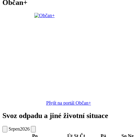
Občan+
Přejít na portál Občan+
Svoz odpadu a jiné životní situace
Srpen
2026
Po
Út
St
Čt
Pá
So
Ne