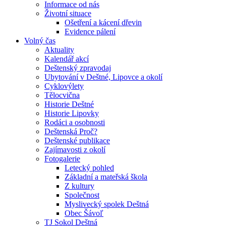
Informace od nás
Životní situace
Ošetření a kácení dřevin
Evidence pálení
Volný čas
Aktuality
Kalendář akcí
Deštenský zpravodaj
Ubytování v Deštné, Lipovce a okolí
Cyklovýlety
Tělocvična
Historie Deštné
Historie Lipovky
Rodáci a osobnosti
Deštenská Proč?
Deštenské publikace
Zajímavosti z okolí
Fotogalerie
Letecký pohled
Základní a mateřská škola
Z kultury
Společnost
Myslivecký spolek Deštná
Obec Šávoľ
TJ Sokol Deštná