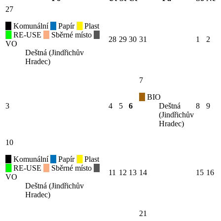
27
Komunální
Papír
Plast
RE-USE
Sběrné místo
28
29
30
31
1
2
VO
Deštná (Jindřichův
Hradec)
7
BIO
3
4
5
6
Deštná
8
9
(Jindřichův
Hradec)
10
Komunální
Papír
Plast
RE-USE
Sběrné místo
11
12
13
14
15
16
VO
Deštná (Jindřichův
Hradec)
21