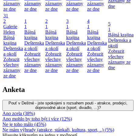
záznamy ze
záznamy
záznamy
záznamy
záznamy
záznamy
dne
ze dne
ze dne
ze dne
ze dne
ze dne
31
2
1
2
3
4
5
Galerie
1
1
1
1
1
Helen
Bájná
Bájná
Bájná
Bájná
Bájná krajina
Bájná
krajina
krajina
krajina
krajina
Deštenska a
krajina
Deštenska
Deštenska
Deštenska
Deštenska
okolí
Deštenska
a okolí
a okolí
a okolí
a okolí
Zobrazit
a okolí
Zobrazit
Zobrazit
Zobrazit
Zobrazit
všechny
Zobrazit
všechny
všechny
všechny
všechny
záznamy ze
všechny
záznamy
záznamy
záznamy
záznamy
dne
záznamy
ze dne
ze dne
ze dne
ze dne
ze dne
Anketa
Pouť v Deštné - jste spokojeni s rozsahem pouti - atrakce, prodejci,
doprovodné akce (sport, divadlo, ...)?
Ano zcela (38%)
Ano mohlo by toho být i více (12%)
Ne je toho málo (45%)
Ne mám výhrady (atrakce, stánkaři, kultura, sport, ..) (5%)
Hlasujte kliknutím na jednu z možností