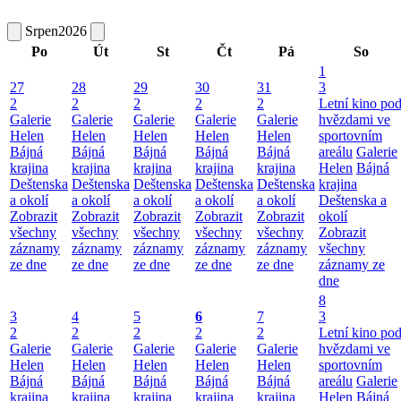
Srpen
2026
Po
Út
St
Čt
Pá
So
1
27
28
29
30
31
3
2
2
2
2
2
Letní kino po
Galerie
Galerie
Galerie
Galerie
Galerie
hvězdami ve
Helen
Helen
Helen
Helen
Helen
sportovním
Bájná
Bájná
Bájná
Bájná
Bájná
areálu
Galerie
krajina
krajina
krajina
krajina
krajina
Helen
Bájná
Deštenska
Deštenska
Deštenska
Deštenska
Deštenska
krajina
a okolí
a okolí
a okolí
a okolí
a okolí
Deštenska a
Zobrazit
Zobrazit
Zobrazit
Zobrazit
Zobrazit
okolí
všechny
všechny
všechny
všechny
všechny
Zobrazit
záznamy
záznamy
záznamy
záznamy
záznamy
všechny
ze dne
ze dne
ze dne
ze dne
ze dne
záznamy ze
dne
8
3
4
5
6
7
3
2
2
2
2
2
Letní kino po
Galerie
Galerie
Galerie
Galerie
Galerie
hvězdami ve
Helen
Helen
Helen
Helen
Helen
sportovním
Bájná
Bájná
Bájná
Bájná
Bájná
areálu
Galerie
krajina
krajina
krajina
krajina
krajina
Helen
Bájná