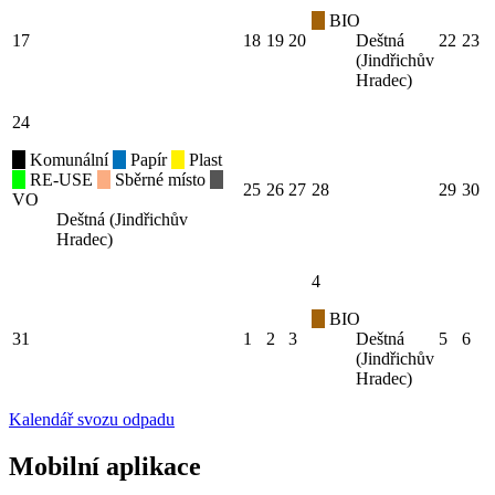
BIO
17
18
19
20
Deštná
22
23
(Jindřichův
Hradec)
24
Komunální
Papír
Plast
RE-USE
Sběrné místo
25
26
27
28
29
30
VO
Deštná (Jindřichův
Hradec)
4
BIO
31
1
2
3
Deštná
5
6
(Jindřichův
Hradec)
Kalendář svozu odpadu
Mobilní aplikace