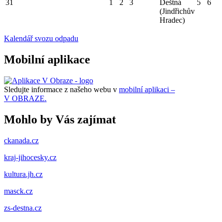
31
1
2
3
Deštná
5
6
(Jindřichův
Hradec)
Kalendář svozu odpadu
Mobilní aplikace
Sledujte informace z našeho webu v
mobilní aplikaci –
V OBRAZE.
Mohlo by Vás zajímat
ckanada.cz
kraj-jihocesky.cz
kultura.jh.cz
masck.cz
zs-destna.cz