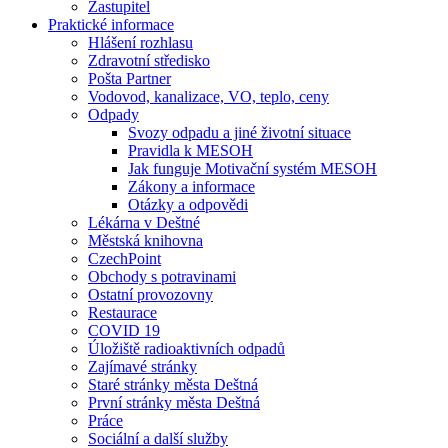
Zastupitel
Praktické informace
Hlášení rozhlasu
Zdravotní středisko
Pošta Partner
Vodovod, kanalizace, VO, teplo, ceny
Odpady
Svozy odpadu a jiné životní situace
Pravidla k MESOH
Jak funguje Motivační systém MESOH
Zákony a informace
Otázky a odpovědi
Lékárna v Deštné
Městská knihovna
CzechPoint
Obchody s potravinami
Ostatní provozovny
Restaurace
COVID 19
Úložiště radioaktivních odpadů
Zajímavé stránky
Staré stránky města Deštná
První stránky města Deštná
Práce
Sociální a další služby