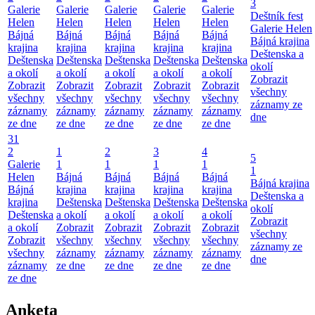
3
Galerie
Galerie
Galerie
Galerie
Galerie
Deštník fest
Helen
Helen
Helen
Helen
Helen
Galerie Helen
Bájná
Bájná
Bájná
Bájná
Bájná
Bájná krajina
krajina
krajina
krajina
krajina
krajina
Deštenska a
Deštenska
Deštenska
Deštenska
Deštenska
Deštenska
okolí
a okolí
a okolí
a okolí
a okolí
a okolí
Zobrazit
Zobrazit
Zobrazit
Zobrazit
Zobrazit
Zobrazit
všechny
všechny
všechny
všechny
všechny
všechny
záznamy ze
záznamy
záznamy
záznamy
záznamy
záznamy
dne
ze dne
ze dne
ze dne
ze dne
ze dne
31
2
1
2
3
4
5
Galerie
1
1
1
1
1
Helen
Bájná
Bájná
Bájná
Bájná
Bájná krajina
Bájná
krajina
krajina
krajina
krajina
Deštenska a
krajina
Deštenska
Deštenska
Deštenska
Deštenska
okolí
Deštenska
a okolí
a okolí
a okolí
a okolí
Zobrazit
a okolí
Zobrazit
Zobrazit
Zobrazit
Zobrazit
všechny
Zobrazit
všechny
všechny
všechny
všechny
záznamy ze
všechny
záznamy
záznamy
záznamy
záznamy
dne
záznamy
ze dne
ze dne
ze dne
ze dne
ze dne
Anketa