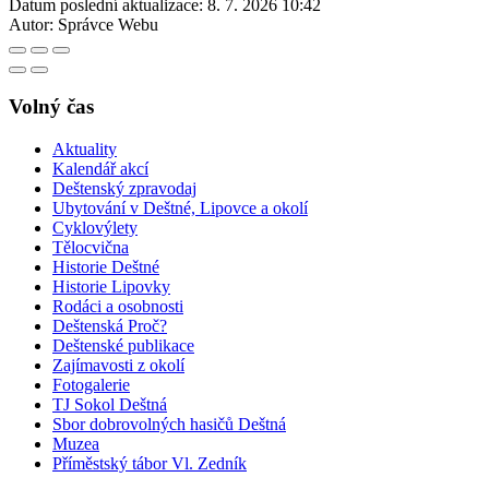
Datum poslední aktualizace:
8. 7. 2026 10:42
Autor:
Správce Webu
Volný čas
Aktuality
Kalendář akcí
Deštenský zpravodaj
Ubytování v Deštné, Lipovce a okolí
Cyklovýlety
Tělocvična
Historie Deštné
Historie Lipovky
Rodáci a osobnosti
Deštenská Proč?
Deštenské publikace
Zajímavosti z okolí
Fotogalerie
TJ Sokol Deštná
Sbor dobrovolných hasičů Deštná
Muzea
Příměstský tábor Vl. Zedník