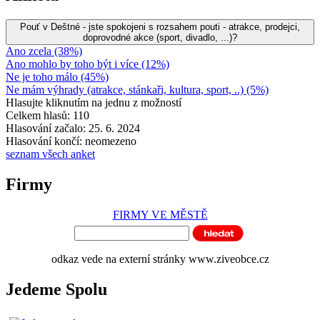
Pouť v Deštné - jste spokojeni s rozsahem pouti - atrakce, prodejci,
doprovodné akce (sport, divadlo, ...)?
Ano zcela (38%)
Ano mohlo by toho být i více (12%)
Ne je toho málo (45%)
Ne mám výhrady (atrakce, stánkaři, kultura, sport, ..) (5%)
Hlasujte kliknutím na jednu z možností
Celkem hlasů: 110
Hlasování začalo: 25. 6. 2024
Hlasování končí: neomezeno
seznam všech anket
Firmy
FIRMY VE MĚSTĚ
odkaz vede na externí stránky www.ziveobce.cz
Jedeme Spolu