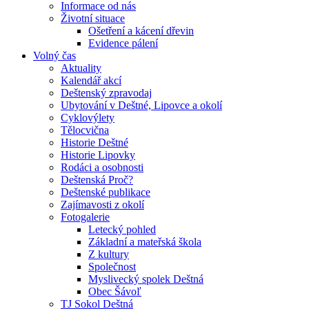
Informace od nás
Životní situace
Ošetření a kácení dřevin
Evidence pálení
Volný čas
Aktuality
Kalendář akcí
Deštenský zpravodaj
Ubytování v Deštné, Lipovce a okolí
Cyklovýlety
Tělocvična
Historie Deštné
Historie Lipovky
Rodáci a osobnosti
Deštenská Proč?
Deštenské publikace
Zajímavosti z okolí
Fotogalerie
Letecký pohled
Základní a mateřská škola
Z kultury
Společnost
Myslivecký spolek Deštná
Obec Šávoľ
TJ Sokol Deštná