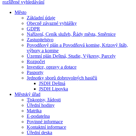
rozšířené vyhledávání
Město
Základní údaje
Obecně závazné vyhlášky
GDPR
Nařízení, Ceník služeb, Řády města, Směrnice
Zastupitelstvo
Povodňový plán a Povodňová komise, Krizový štáb,
výbory a komise
Územní plán Deštná, Studie, Výkresy, Parcely
Rozpočet
Investice, opravy a dotace
Pasporty
Jednotky sborů dobrovolných hasičů
JSDH Deštná
JSDH Lipovka
Městský úřad
Tiskopisy, žádosti
Úřední hodiny
Matrika
E-podatelna
Povinné informace
Kontaktní informace
Úřední deska