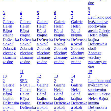
dne
8
3
4
5
6
7
3
2
2
2
2
2
Letní kino po
Galerie
Galerie
Galerie
Galerie
Galerie
hvězdami ve
Helen
Helen
Helen
Helen
Helen
sportovním
Bájná
Bájná
Bájná
Bájná
Bájná
areálu
Galerie
krajina
krajina
krajina
krajina
krajina
Helen
Bájná
Deštenska
Deštenska
Deštenska
Deštenska
Deštenska
krajina
a okolí
a okolí
a okolí
a okolí
a okolí
Deštenska a
Zobrazit
Zobrazit
Zobrazit
Zobrazit
Zobrazit
okolí
všechny
všechny
všechny
všechny
všechny
Zobrazit
záznamy
záznamy
záznamy
záznamy
záznamy
všechny
ze dne
ze dne
ze dne
ze dne
ze dne
záznamy ze
dne
11
15
10
3
12
13
14
3
2
SEN
2
2
2
Letní kino po
Galerie
NOCI ....
Galerie
Galerie
Galerie
hvězdami ve
Helen
Galerie
Helen
Helen
Helen
sportovním
Bájná
Helen
Bájná
Bájná
Bájná
areálu
Galerie
krajina
Bájná
krajina
krajina
krajina
Helen
Bájná
Deštenska
krajina
Deštenska
Deštenska
Deštenska
krajina
a okolí
Deštenska
a okolí
a okolí
a okolí
Deštenska a