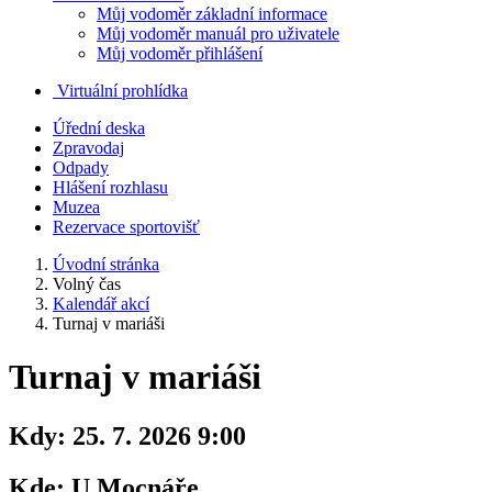
Můj vodoměr základní informace
Můj vodoměr manuál pro uživatele
Můj vodoměr přihlášení
Virtuální prohlídka
Úřední deska
Zpravodaj
Odpady
Hlášení rozhlasu
Muzea
Rezervace sportovišť
Úvodní stránka
Volný čas
Kalendář akcí
Turnaj v mariáši
Turnaj v mariáši
Kdy:
25. 7. 2026 9:00
Kde:
U Mocnáře