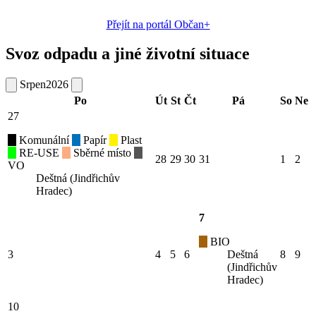
Přejít na portál Občan+
Svoz odpadu a jiné životní situace
Srpen
2026
Po
Út
St
Čt
Pá
So
Ne
27
Komunální
Papír
Plast
RE-USE
Sběrné místo
28
29
30
31
1
2
VO
Deštná (Jindřichův
Hradec)
7
BIO
3
4
5
6
Deštná
8
9
(Jindřichův
Hradec)
10