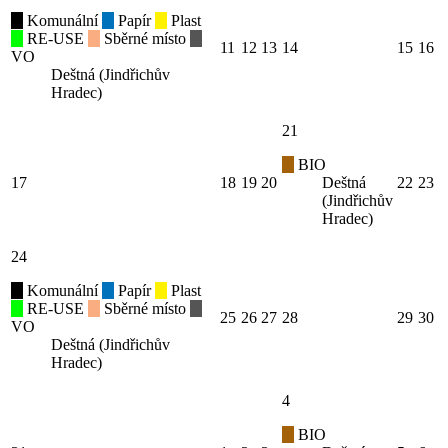
Komunální
Papír
Plast
RE-USE
Sběrné místo
11
12
13
14
15
16
VO
Deštná (Jindřichův
Hradec)
21
BIO
17
18
19
20
Deštná
22
23
(Jindřichův
Hradec)
24
Komunální
Papír
Plast
RE-USE
Sběrné místo
25
26
27
28
29
30
VO
Deštná (Jindřichův
Hradec)
4
BIO