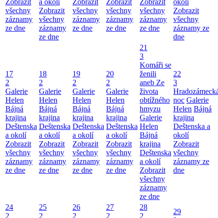
Zobrazit
a okolí
Zobrazit
Zobrazit
Zobrazit
okolí
všechny
Zobrazit
všechny
všechny
všechny
Zobrazit
záznamy
všechny
záznamy
záznamy
záznamy
všechny
ze dne
záznamy
ze dne
ze dne
ze dne
záznamy ze
ze dne
dne
21
3
Komáři se
17
18
19
20
ženili
22
2
2
2
2
aneb Ze
3
Galerie
Galerie
Galerie
Galerie
života
Hradozámeck
Helen
Helen
Helen
Helen
obtížného
noc
Galerie
Bájná
Bájná
Bájná
Bájná
hmyzu
Helen
Bájná
krajina
krajina
krajina
krajina
Galerie
krajina
Deštenska
Deštenska
Deštenska
Deštenska
Helen
Deštenska a
a okolí
a okolí
a okolí
a okolí
Bájná
okolí
Zobrazit
Zobrazit
Zobrazit
Zobrazit
krajina
Zobrazit
všechny
všechny
všechny
všechny
Deštenska
všechny
záznamy
záznamy
záznamy
záznamy
a okolí
záznamy ze
ze dne
ze dne
ze dne
ze dne
Zobrazit
dne
všechny
záznamy
ze dne
24
25
26
27
28
29
2
2
2
2
2