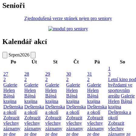
Senioři
Zjednodušená verze stránek nejen pro seniory
Kalendář akcí
Srpen
2026
Po
Út
St
Čt
Pá
So
1
27
28
29
30
31
3
2
2
2
2
2
Letní kino po
Galerie
Galerie
Galerie
Galerie
Galerie
hvězdami ve
Helen
Helen
Helen
Helen
Helen
sportovním
Bájná
Bájná
Bájná
Bájná
Bájná
areálu
Galerie
krajina
krajina
krajina
krajina
krajina
Helen
Bájná
Deštenska
Deštenska
Deštenska
Deštenska
Deštenska
krajina
a okolí
a okolí
a okolí
a okolí
a okolí
Deštenska a
Zobrazit
Zobrazit
Zobrazit
Zobrazit
Zobrazit
okolí
všechny
všechny
všechny
všechny
všechny
Zobrazit
záznamy
záznamy
záznamy
záznamy
záznamy
všechny
ze dne
ze dne
ze dne
ze dne
ze dne
záznamy ze