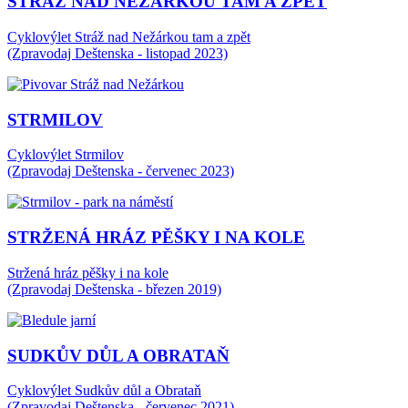
STRÁŽ NAD NEŽÁRKOU TAM A ZPĚT
Cyklovýlet Stráž nad Nežárkou tam a zpět
(Zpravodaj Deštenska - listopad 2023)
STRMILOV
Cyklovýlet Strmilov
(Zpravodaj Deštenska - červenec 2023)
STRŽENÁ HRÁZ PĚŠKY I NA KOLE
Stržená hráz pěšky i na kole
(Zpravodaj Deštenska - březen 2019)
SUDKŮV DŮL A OBRATAŇ
Cyklovýlet Sudkův důl a Obrataň
(Zpravodaj Deštenska - červenec 2021)