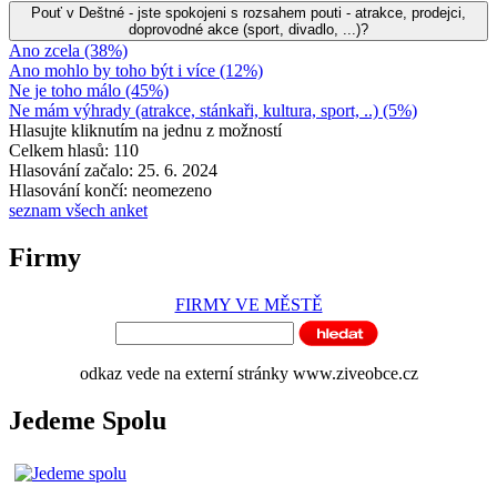
Pouť v Deštné - jste spokojeni s rozsahem pouti - atrakce, prodejci,
doprovodné akce (sport, divadlo, ...)?
Ano zcela (38%)
Ano mohlo by toho být i více (12%)
Ne je toho málo (45%)
Ne mám výhrady (atrakce, stánkaři, kultura, sport, ..) (5%)
Hlasujte kliknutím na jednu z možností
Celkem hlasů: 110
Hlasování začalo: 25. 6. 2024
Hlasování končí: neomezeno
seznam všech anket
Firmy
FIRMY VE MĚSTĚ
odkaz vede na externí stránky www.ziveobce.cz
Jedeme Spolu