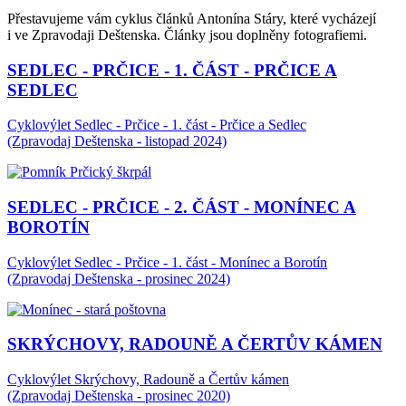
Přestavujeme vám cyklus článků Antonína Stáry, které vycházejí
i ve Zpravodaji Deštenska. Články jsou doplněny fotografiemi.
SEDLEC - PRČICE - 1. ČÁST - PRČICE A
SEDLEC
Cyklovýlet Sedlec - Prčice - 1. část - Prčice a Sedlec
(Zpravodaj Deštenska - listopad 2024)
SEDLEC - PRČICE - 2. ČÁST - MONÍNEC A
BOROTÍN
Cyklovýlet Sedlec - Prčice - 1. část - Monínec a Borotín
(Zpravodaj Deštenska - prosinec 2024)
SKRÝCHOVY, RADOUNĚ A ČERTŮV KÁMEN
Cyklovýlet Skrýchovy, Radouně a Čertův kámen
(Zpravodaj Deštenska - prosinec 2020)