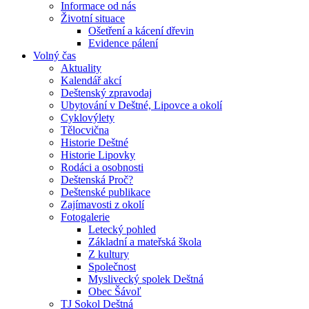
Informace od nás
Životní situace
Ošetření a kácení dřevin
Evidence pálení
Volný čas
Aktuality
Kalendář akcí
Deštenský zpravodaj
Ubytování v Deštné, Lipovce a okolí
Cyklovýlety
Tělocvična
Historie Deštné
Historie Lipovky
Rodáci a osobnosti
Deštenská Proč?
Deštenské publikace
Zajímavosti z okolí
Fotogalerie
Letecký pohled
Základní a mateřská škola
Z kultury
Společnost
Myslivecký spolek Deštná
Obec Šávoľ
TJ Sokol Deštná