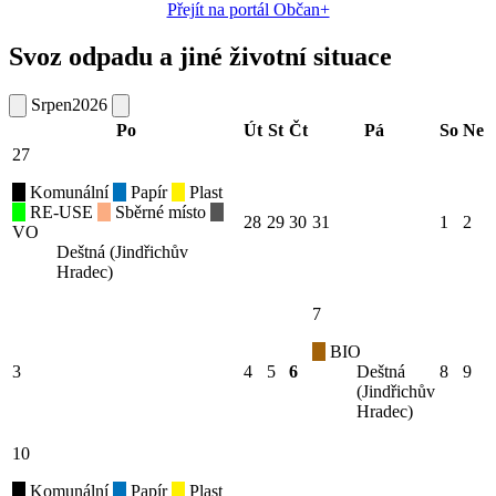
Přejít na portál Občan+
Svoz odpadu a jiné životní situace
Srpen
2026
Po
Út
St
Čt
Pá
So
Ne
27
Komunální
Papír
Plast
RE-USE
Sběrné místo
28
29
30
31
1
2
VO
Deštná (Jindřichův
Hradec)
7
BIO
3
4
5
6
Deštná
8
9
(Jindřichův
Hradec)
10
Komunální
Papír
Plast