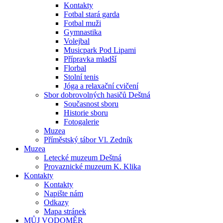
Kontakty
Fotbal stará garda
Fotbal muži
Gymnastika
Volejbal
Musicpark Pod Lipami
Přípravka mladší
Florbal
Stolní tenis
Jóga a relaxační cvičení
Sbor dobrovolných hasičů Deštná
Současnost sboru
Historie sboru
Fotogalerie
Muzea
Příměstský tábor Vl. Zedník
Muzea
Letecké muzeum Deštná
Provaznické muzeum K. Klika
Kontakty
Kontakty
Napište nám
Odkazy
Mapa stránek
MŮJ VODOMĚR