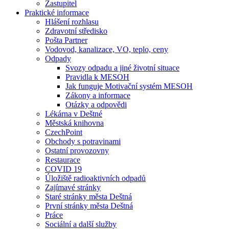
Zastupitel
Praktické informace
Hlášení rozhlasu
Zdravotní středisko
Pošta Partner
Vodovod, kanalizace, VO, teplo, ceny
Odpady
Svozy odpadu a jiné životní situace
Pravidla k MESOH
Jak funguje Motivační systém MESOH
Zákony a informace
Otázky a odpovědi
Lékárna v Deštné
Městská knihovna
CzechPoint
Obchody s potravinami
Ostatní provozovny
Restaurace
COVID 19
Úložiště radioaktivních odpadů
Zajímavé stránky
Staré stránky města Deštná
První stránky města Deštná
Práce
Sociální a další služby