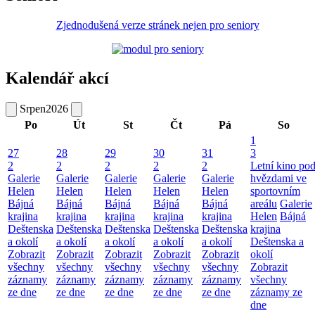
Zjednodušená verze stránek nejen pro seniory
Kalendář akcí
Srpen
2026
Po
Út
St
Čt
Pá
So
1
27
28
29
30
31
3
2
2
2
2
2
Letní kino po
Galerie
Galerie
Galerie
Galerie
Galerie
hvězdami ve
Helen
Helen
Helen
Helen
Helen
sportovním
Bájná
Bájná
Bájná
Bájná
Bájná
areálu
Galerie
krajina
krajina
krajina
krajina
krajina
Helen
Bájná
Deštenska
Deštenska
Deštenska
Deštenska
Deštenska
krajina
a okolí
a okolí
a okolí
a okolí
a okolí
Deštenska a
Zobrazit
Zobrazit
Zobrazit
Zobrazit
Zobrazit
okolí
všechny
všechny
všechny
všechny
všechny
Zobrazit
záznamy
záznamy
záznamy
záznamy
záznamy
všechny
ze dne
ze dne
ze dne
ze dne
ze dne
záznamy ze
dne