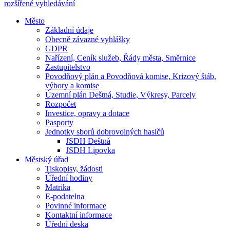
rozšířené vyhledávání
Město
Základní údaje
Obecně závazné vyhlášky
GDPR
Nařízení, Ceník služeb, Řády města, Směrnice
Zastupitelstvo
Povodňový plán a Povodňová komise, Krizový štáb,
výbory a komise
Územní plán Deštná, Studie, Výkresy, Parcely
Rozpočet
Investice, opravy a dotace
Pasporty
Jednotky sborů dobrovolných hasičů
JSDH Deštná
JSDH Lipovka
Městský úřad
Tiskopisy, žádosti
Úřední hodiny
Matrika
E-podatelna
Povinné informace
Kontaktní informace
Úřední deska