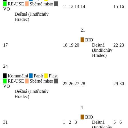
RE-USE
Sběrné místo
11
12
13
14
15
16
VO
Deštná (Jindřichův
Hradec)
21
BIO
17
18
19
20
Deštná
22
23
(Jindřichův
Hradec)
24
Komunální
Papír
Plast
RE-USE
Sběrné místo
25
26
27
28
29
30
VO
Deštná (Jindřichův
Hradec)
4
BIO
31
1
2
3
Deštná
5
6
(Jindřichův