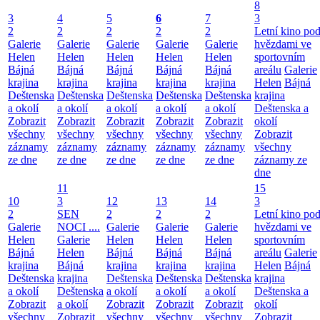
8
3
4
5
6
7
3
2
2
2
2
2
Letní kino po
Galerie
Galerie
Galerie
Galerie
Galerie
hvězdami ve
Helen
Helen
Helen
Helen
Helen
sportovním
Bájná
Bájná
Bájná
Bájná
Bájná
areálu
Galerie
krajina
krajina
krajina
krajina
krajina
Helen
Bájná
Deštenska
Deštenska
Deštenska
Deštenska
Deštenska
krajina
a okolí
a okolí
a okolí
a okolí
a okolí
Deštenska a
Zobrazit
Zobrazit
Zobrazit
Zobrazit
Zobrazit
okolí
všechny
všechny
všechny
všechny
všechny
Zobrazit
záznamy
záznamy
záznamy
záznamy
záznamy
všechny
ze dne
ze dne
ze dne
ze dne
ze dne
záznamy ze
dne
11
15
10
3
12
13
14
3
2
SEN
2
2
2
Letní kino po
Galerie
NOCI ....
Galerie
Galerie
Galerie
hvězdami ve
Helen
Galerie
Helen
Helen
Helen
sportovním
Bájná
Helen
Bájná
Bájná
Bájná
areálu
Galerie
krajina
Bájná
krajina
krajina
krajina
Helen
Bájná
Deštenska
krajina
Deštenska
Deštenska
Deštenska
krajina
a okolí
Deštenska
a okolí
a okolí
a okolí
Deštenska a
Zobrazit
a okolí
Zobrazit
Zobrazit
Zobrazit
okolí
všechny
Zobrazit
všechny
všechny
všechny
Zobrazit