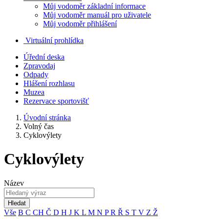
Můj vodoměr základní informace
Můj vodoměr manuál pro uživatele
Můj vodoměr přihlášení
Virtuální prohlídka
Úřední deska
Zpravodaj
Odpady
Hlášení rozhlasu
Muzea
Rezervace sportovišť
Úvodní stránka
Volný čas
Cyklovýlety
Cyklovýlety
Název
Hledat
Vše
B
C
CH
Č
D
H
J
K
L
M
N
P
R
Ř
S
T
V
Z
Ž