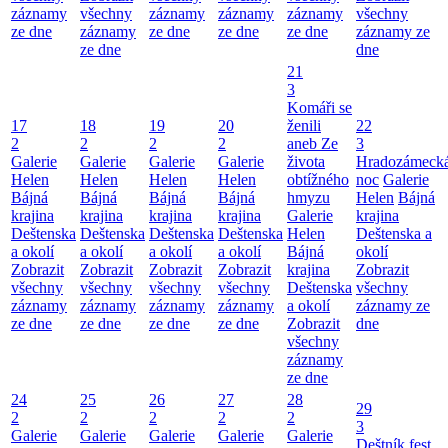
záznamy
všechny
záznamy
záznamy
záznamy
všechny
ze dne
záznamy
ze dne
ze dne
ze dne
záznamy ze
ze dne
dne
21
3
Komáři se
17
18
19
20
ženili
22
2
2
2
2
aneb Ze
3
Galerie
Galerie
Galerie
Galerie
života
Hradozámeck
Helen
Helen
Helen
Helen
obtížného
noc
Galerie
Bájná
Bájná
Bájná
Bájná
hmyzu
Helen
Bájná
krajina
krajina
krajina
krajina
Galerie
krajina
Deštenska
Deštenska
Deštenska
Deštenska
Helen
Deštenska a
a okolí
a okolí
a okolí
a okolí
Bájná
okolí
Zobrazit
Zobrazit
Zobrazit
Zobrazit
krajina
Zobrazit
všechny
všechny
všechny
všechny
Deštenska
všechny
záznamy
záznamy
záznamy
záznamy
a okolí
záznamy ze
ze dne
ze dne
ze dne
ze dne
Zobrazit
dne
všechny
záznamy
ze dne
24
25
26
27
28
29
2
2
2
2
2
3
Galerie
Galerie
Galerie
Galerie
Galerie
Deštník fest