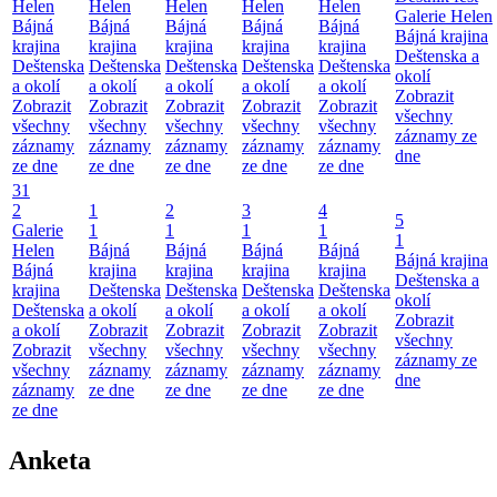
Helen
Helen
Helen
Helen
Helen
Galerie Helen
Bájná
Bájná
Bájná
Bájná
Bájná
Bájná krajina
krajina
krajina
krajina
krajina
krajina
Deštenska a
Deštenska
Deštenska
Deštenska
Deštenska
Deštenska
okolí
a okolí
a okolí
a okolí
a okolí
a okolí
Zobrazit
Zobrazit
Zobrazit
Zobrazit
Zobrazit
Zobrazit
všechny
všechny
všechny
všechny
všechny
všechny
záznamy ze
záznamy
záznamy
záznamy
záznamy
záznamy
dne
ze dne
ze dne
ze dne
ze dne
ze dne
31
2
1
2
3
4
5
Galerie
1
1
1
1
1
Helen
Bájná
Bájná
Bájná
Bájná
Bájná krajina
Bájná
krajina
krajina
krajina
krajina
Deštenska a
krajina
Deštenska
Deštenska
Deštenska
Deštenska
okolí
Deštenska
a okolí
a okolí
a okolí
a okolí
Zobrazit
a okolí
Zobrazit
Zobrazit
Zobrazit
Zobrazit
všechny
Zobrazit
všechny
všechny
všechny
všechny
záznamy ze
všechny
záznamy
záznamy
záznamy
záznamy
dne
záznamy
ze dne
ze dne
ze dne
ze dne
ze dne
Anketa